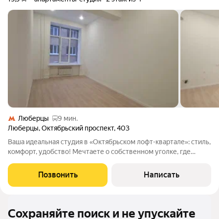
Люберцы
9 мин.
Люберцы
,
Октябрьский проспект
,
403
Ваша идеальная студия в «Октябрьском лофт-квартале»: стиль,
комфорт, удобство! Мечтаете о собственном уголке, где
каждая деталь продумана для вашего комфорта?
Представляем вам стильную студию (ЛОТ 2024), которая
Позвонить
Написать
превратит мечту в реальность! Что вас
Сохраняйте поиск и не упускайте