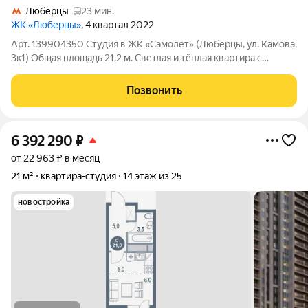
Люберцы
23 мин.
ЖК «Люберцы»
, 4 квартал 2022
Арт. 139904350 Студия в ЖК «Самолет» (Люберцы, ул. Камова,
3к1) Общая площадь 21,2 м. Светлая и тёплая квартира с
еворемонтом от застройщика, полностью готова для
проживания или сдачи в аренду. О квартире: Не нужно тратить
Позвонить
время и деньги на
6 392 290
₽
от 22 963 ₽ в месяц
21 м²
квартира-студия
14 этаж из 25
новостройка