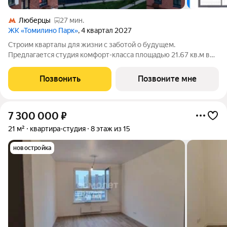
Люберцы
27 мин.
ЖК «Томилино Парк»
, 4 квартал 2027
Строим кварталы для жизни с заботой о будущем.
Предлагается студия комфорт-класса площадью 21.67 кв.м в
Томилино Парк, корпус 6.4КВ на 16-м этаже, в жилом
комплексе "Томилино Парк".Квартира комплекса на выбор:
Позвонить
Позвоните мне
может быть как с отделкой, так и без. В
7 300 000
₽
21 м²
квартира-студия
8 этаж из 15
новостройка