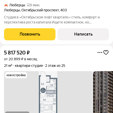
Люберцы
9 мин.
Люберцы
,
Октябрьский проспект
,
403
Студия в «Октябрьском лофт квартале»: стиль, комфорт и
перспектива роста капитала Ищете компактное, но
продуманное пространство для жизни или надёжное
вложение средств? Обратите внимание на студию в
Позвонить
Написать
престижном комплексе «Октябрьский лофт квартал»
5 817 520
₽
от 20 899 ₽ в месяц
21 м²
квартира-студия
2 этаж из 25
новостройка