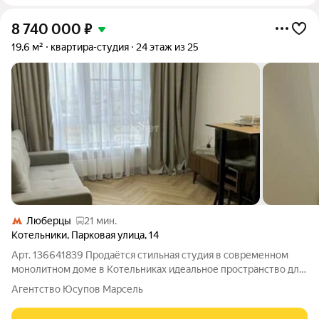
8 740 000
₽
19,6 м²
квартира-студия
24 этаж из 25
Люберцы
21 мин.
Котельники
,
Парковая улица
,
14
Арт. 136641839 Продаётся стильная студия в современном
монолитном доме в Котельниках идеальное пространство для
жизни и вдохновения! Продаётся стильная студия в новом
Агентство Юсупов Марсель
монолитном доме (2025 г. постройки) идеальное решение для
тех, кто ценит порядок,