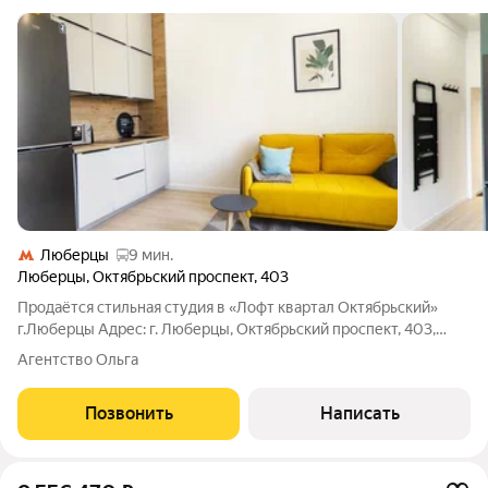
Люберцы
9 мин.
Люберцы
,
Октябрьский проспект
,
403
Продаётся стильная студия в «Лофт квартал Октябрьский»
г.Люберцы Адрес: г. Люберцы, Октябрьский проспект, 403,
«Октябрьский лофт квартал». Лот: 3035. Площадь: 19,6м. Этаж:
Агентство Ольга
3 (здание 4 этажное). Почему стоит обратить внимание на эту
студию? Это
Позвонить
Написать