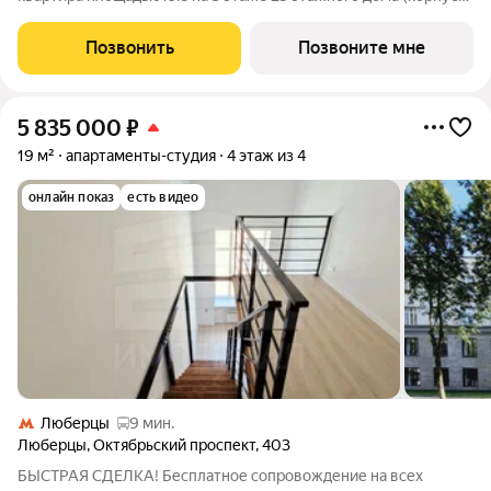
5-8, секция 1) в проекте ПИК «Томилинский бульвар». Удобное
расположение 20 минут пешком до станции метро
Позвонить
Позвоните мне
«Котельники» и 10 минут на машине до
5 835 000
₽
19 м²
апартаменты-студия
4 этаж из 4
онлайн показ
есть видео
Люберцы
9 мин.
Люберцы
,
Октябрьский проспект
,
403
БЫСТРАЯ СДЕЛКА! Бесплатное сопровождение на всех