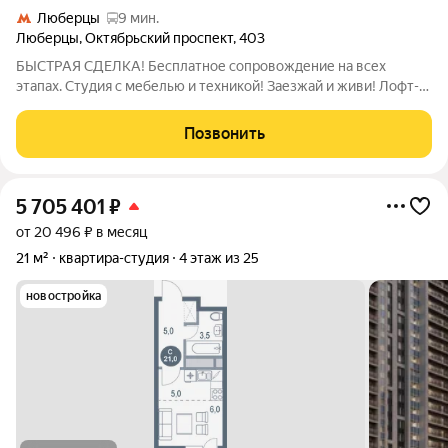
Люберцы
9 мин.
Люберцы
,
Октябрьский проспект
,
403
БЫСТРАЯ СДЕЛКА! Бесплатное сопровождение на всех
этапах. Студия с мебелью и техникой! Заезжай и живи! Лофт-
квартал «Октябрьский» это выбор для тех, кому важен
комфорт, уют, стильные и современные решения. Тут каждый
Позвонить
сможет найти пространство для
5 705 401
₽
от 20 496 ₽ в месяц
21 м²
квартира-студия
4 этаж из 25
новостройка