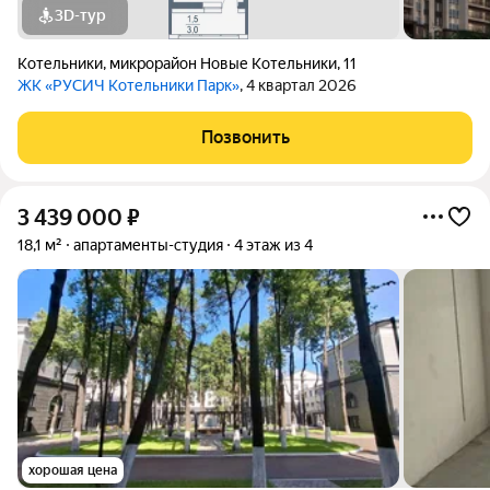
3D-тур
Котельники
,
микрорайон Новые Котельники
,
11
ЖК «РУСИЧ Котельники Парк»
, 4 квартал 2026
Позвонить
3 439 000
₽
18,1 м²
апартаменты-студия
4 этаж из 4
хорошая цена