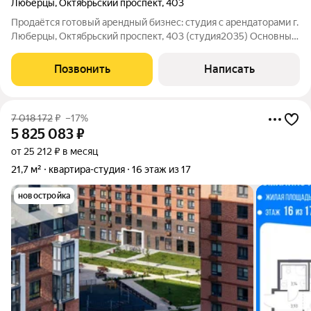
Люберцы
,
Октябрьский проспект
,
403
Продаётся готовый арендный бизнес: студия с арендаторами г.
Люберцы, Октябрьский проспект, 403 (студия2035) Основные
параметры: Площадь: 19,4кв.м; Статус: действующий арендный
бизнес (арендаторы уже заселены); Расположение: 2 й этаж
Позвонить
Написать
современного
7 018 172
₽
–17%
5 825 083
₽
от 25 212 ₽ в месяц
21,7 м²
квартира-студия
16 этаж из 17
новостройка