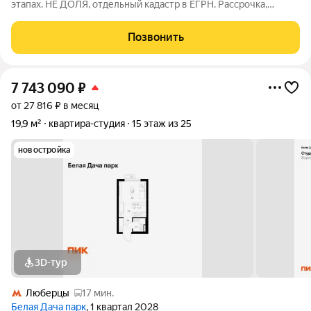
этапах. НЕ ДОЛЯ, отдельный кадастр в ЕГРН. Рассрочка,
лизинг, ипотека! (условия уточняйте у менеджера) Лофт-
квартал Октябрьский это выбор для тех, кому важен комфорт,
Позвонить
уют, стильные и современные
7 743 090
₽
от 27 816 ₽ в месяц
19,9 м²
квартира-студия
15 этаж из 25
новостройка
3D-тур
Люберцы
17 мин.
Белая Дача парк
, 1 квартал 2028