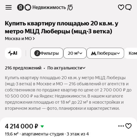
Купить квартиру площадью 20 кв.м. у
метро МЦД Люберцы (мцд-3 ветка)
Москва и МО
AI
Фильтры
20 м²
Люберцы
Ком
2
216 предложений
•
по актуальности
Купить квартиру площадью 20 кв.м. у метро МЦД Люберцы
(мцд-3 ветка) в Москве и МО — 216 объявлений от агентств и
собственников по продаже квартир по цене от 2 700 000 ₽ до
10 500 000 ₽ на Яндекс Недвижимости. В нашем каталоге
предложения площадью от 18 м² до 22 м² в новостройках и
вторичном жилье — фото, планировки и характеристики.
4 214 000
₽
19,6 м²
апартаменты-студия
3 этаж из 4