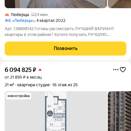
Люберцы
24 мин.
ЖК «Люберцы»
, 4 квартал 2022
Арт. 138898142 Готовы рассмотреть ЛУЧШИЙ ВАРИАНТ
квартиры в этом районе? Хотите получить ЛУЧШУЮ
СТОИМОСТЬ квартиры в этом районе? Ищете квартиру с
ГАРАНТИЕЙ БЕЗОПАСНОСТИ? Тогда эта КВАРТИРА ДЛЯ ВАС!
Позвонить
Квартира - студия, расположенная по адресу:
6 094 825
₽
от 21 895 ₽ в месяц
21 м²
квартира-студия
16 этаж из 25
новостройка