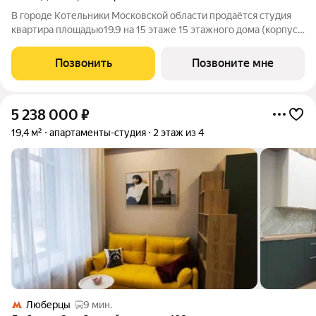
В городе Котельники Московской области продаётся студия
квартира площадью19.9 на 15 этаже 15 этажного дома (корпус
16.2, секция 6) в проекте ПИК «Белая Дача парк». Удобное
расположение 7 минут на автомобиле до станции метро
Позвонить
Позвоните мне
«Котельники» и 15 минут до
5 238 000
₽
19,4 м²
апартаменты-студия
2 этаж из 4
Люберцы
9 мин.