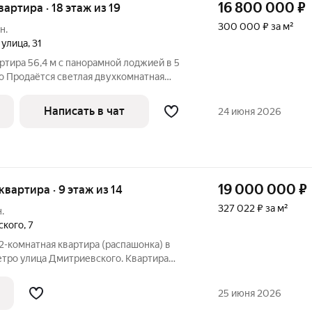
16 800 000
₽
квартира · 18 этаж из 19
300 000 ₽ за м²
н.
 улица
,
31
ртира 56,4 м с панорамной лоджией в 5
о Продаётся светлая двухкомнатная
18 этаже 19-этажного дома 2015 года
дъезд к метро, дорога проходит через
Написать в чат
24 июня 2026
19 000 000
₽
 квартира · 9 этаж из 14
327 022 ₽ за м²
.
ского
,
7
-комнатная квартира (распашонка) в
етро улица Дмитриевского. Квартира
ланировкой. Кухня позволяет разместить
у, комнаты изолированные идеально
25 июня 2026