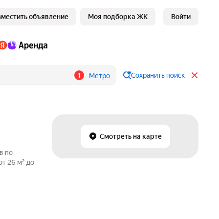
зместить объявление
Моя подборка ЖК
Войти
1
Сохранить поиск
Метро
Смотреть на карте
в по
т 26 м² до