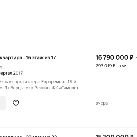
16 790 000
₽
 квартира · 16 этаж из 17
293 019 ₽ за м²
ин.
квартал 2017
знь у парка и озера. Евроремонт. 16-й
олет»
 16 этаж из 17 (монолитный дом, 2017 г.
 30 м (жилая), 16 м (кухня) Продаётся
вчера