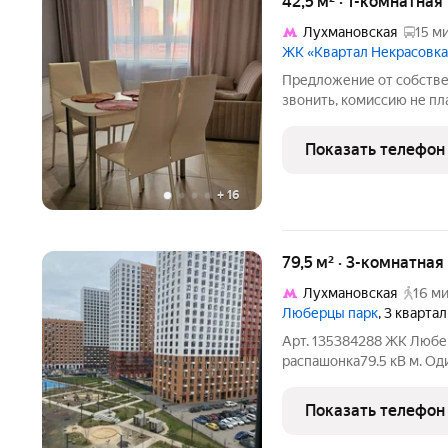
42,5 м² · 1-комнатна
Лухмановская
15 ми
ЖК «Квартал Некрасовк
Предложение от собствен
звонить, комиссию не пл
внимательно. Светлая и 
планировка распашонка 
Показать телефон
+ класса, монолит постр
+
16
79,5 м² · 3-комнатная
Лухмановская
16 ми
Люберцы парк
, 3 кварта
Арт. 135384288 ЖК Любе
распашонка79.5 кВ м. Од
договоре, мат.капитал н
Закрытая территория дво
Показать телефон
качелями и