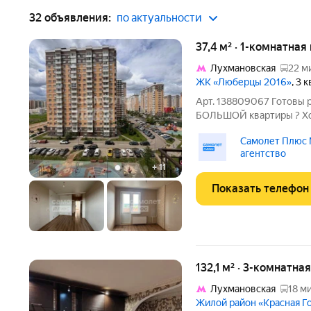
32 объявления:
по актуальности
37,4 м² · 1-комнатная
Лухмановская
22 м
ЖК «Люберцы 2016»
, 3 
Арт. 138809067 Готов
БОЛЬШОЙ квартиры ? 
квартиры в этом районе
Самолет Плюс
БЕЗОПАСНОСТИ для жизни
агентство
КВАРТИ
+
11
Показать телефон
132,1 м² · 3-комнатна
Лухмановская
18 ми
Жилой район «Красная Г