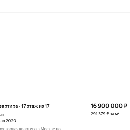
16 900 000
₽
вартира · 17 этаж из 17
291 379 ₽ за м²
ин.
ртал 2020
росторная квартира в Москве по