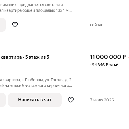
вниманию предлагается светлая и
я квартира общей площадью 132,1 м.
вка идеально подойдет для большой
сейчас
11 000 000
₽
 квартира · 5 этаж из 5
194 346 ₽ за м²
.
2
вартира, г. Люберцы, ул. Гоголя, д. 2.
а 5-м этаже 5-иэтажного кирпичного
и, общей площадью 56,6 кв.м., жилой 40,2
аты площадью 17,6-13,4-9,2 кв.м.,
Написать в чат
7 июля 2026