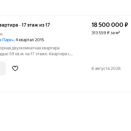
18 500 000
₽
вартира · 17 этаж из 17
313 559 ₽ за м²
н.
а-Парк»
, 4 квартал 2015
торная двухкомнатная квартира
ью 59 кв.м. на 17 этаже. Квартира с
, готова к проживанию. Просторные
 лоджий создают приятное ощущение
6 августа 2026
как