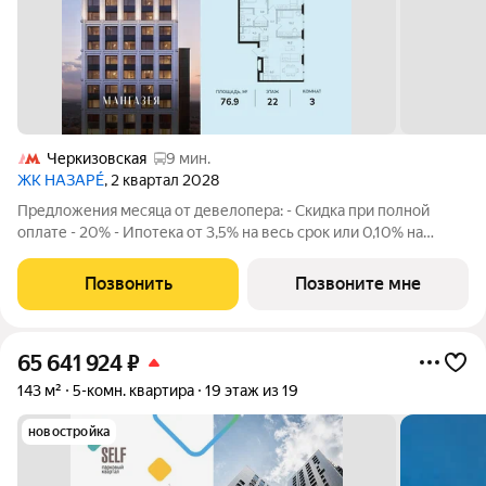
Черкизовская
9 мин.
ЖК НАЗАРÉ
, 2 квартал 2028
Предложения месяца от девелопера: - Скидка при полной
оплате - 20% - Ипотека от 3,5% на весь срок или 0,10% на
первый год - Рассрочка без процентов - Trade-in с
проживанием на время строительства дома Просторная 3-
Позвонить
Позвоните мне
комнатная квартира. Общая площадь -
65 641 924
₽
143 м²
5-комн. квартира
19 этаж из 19
новостройка