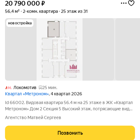
20 790 000
₽
56,4 м²
2-комн. квартира
25 этаж из 31
новостройка
Локомотив
25 мин.
Квартал «Метроном»
, 4 квартал 2026
Id 66002. Видовая квартира 56.4 м на 25 этаже в ЖК «Квартал
Метроном» Дом 2 Секция 5 Высокий этаж, потрясающие виды,
удачная планировка и лучший ЖК района. Если вы ищете
Агентство Матвей Сергеев
квартиру, в которой будет действительно приятно жить
долгие годы, обязательно
Позвонить