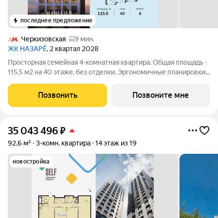
последнее предложение
Черкизовская
9 мин.
ЖК НАЗАРÉ
, 2 квартал 2028
Просторная семейная 4-комнатная квартира. Общая площадь -
115.5 м2 на 40 этаже, без отделки. Эргономичные планировки,
мастер-спальни, угловые комнаты с окнами на две стороны
света и террасы с завораживающими видами на панораму
Позвонить
Позвоните мне
города и национальный
35 043 496
₽
92,6 м²
3-комн. квартира
14 этаж из 19
новостройка