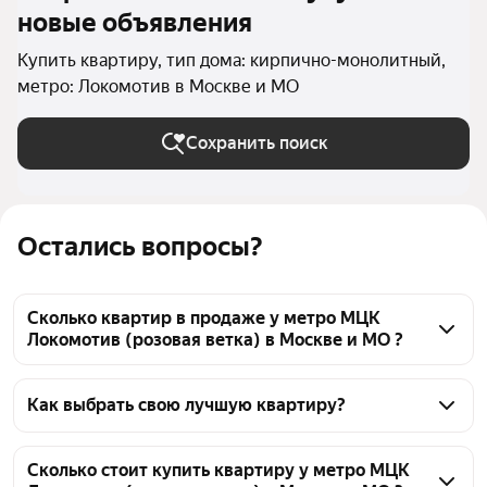
новые объявления
Купить квартиру, тип дома: кирпично-монолитный,
метро: Локомотив в Москве и МО
Сохранить поиск
Остались вопросы?
Сколько квартир в продаже у метро МЦК
Локомотив (розовая ветка) в Москве и МО ?
На Яндекс Недвижимости в продаже у метро МЦК 
Локомотив (розовая ветка) в Москве и МО 408 
Как выбрать свою лучшую квартиру?
квартир, из них 9 объявлений от собственников, 35 
Чтобы купить квартиру в кирпично-монолитном 
объявлений от агентств, 364 объявления от 
доме у метро МЦК Локомотив (розовая ветка), 
Сколько стоит купить квартиру у метро МЦК
застройщиков