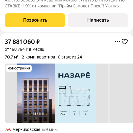
Арт. 139389655 Эту квартиру можно КУПИТЬ В ИПОТЕКУ ПО
СТАВКЕ 11.9% от компании "Прайм Самолет Плюс"! Уютная
двушка в монолитном доме готовое решение без лишних
хлопот! Ищете квартиру, где можно сразу жить и не тратить
Позвонить
Написать
время и деньги на ремонт? Эта
37 881 060
₽
от 158 754 ₽ в месяц
70,7 м²
2-комн. квартира
6 этаж из 24
новостройка
Черкизовская
9 мин.