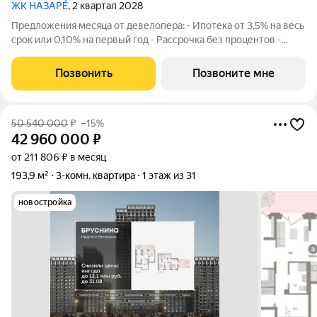
ЖК НАЗАРÉ
, 2 квартал 2028
Предложения месяца от девелопера: - Ипотека от 3,5% на весь
срок или 0,10% на первый год - Рассрочка без процентов -
Trade-in с проживанием на время строительства дома
Просторная 2-комнатная квартира. Общая площадь - 70.7 м2 на
Позвонить
Позвоните мне
6 этаже, с
50 540 000
₽
–15%
42 960 000
₽
от 211 806 ₽ в месяц
193,9 м²
3-комн. квартира
1 этаж из 31
новостройка