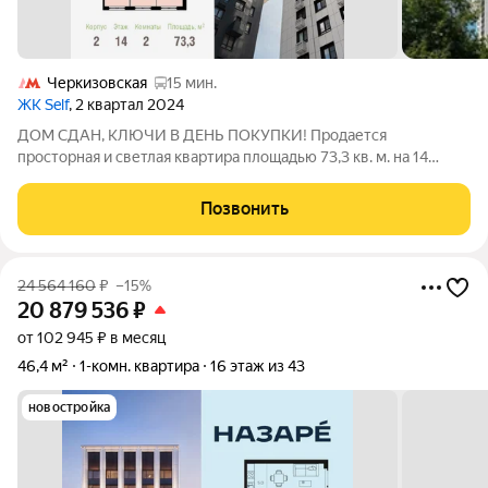
Черкизовская
15 мин.
ЖК Self
, 2 квартал 2024
ДОМ СДАН, КЛЮЧИ В ДЕНЬ ПОКУПКИ! Продается
просторная и светлая квартира площадью 73,3 кв. м. на 14
этаже в современном ЖК Парковый Квартал СЕЛФ. Семейная
ипотека от 5,99%. Квартира без отделки ваша возможность
Позвонить
создать идеальное пространство по
24 564 160
₽
–15%
20 879 536
₽
от 102 945 ₽ в месяц
46,4 м²
1-комн. квартира
16 этаж из 43
новостройка