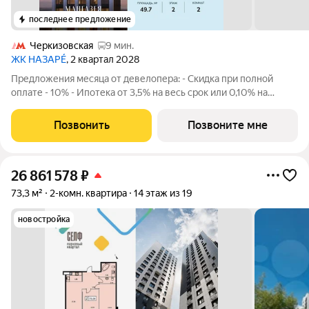
последнее предложение
Черкизовская
9 мин.
ЖК НАЗАРÉ
, 2 квартал 2028
Предложения месяца от девелопера: - Скидка при полной
оплате - 10% - Ипотека от 3,5% на весь срок или 0,10% на
первый год - Рассрочка без процентов - Trade-in с
проживанием на время строительства дома Просторная 2-
Позвонить
Позвоните мне
комнатная квартира. Общая площадь -
26 861 578
₽
73,3 м²
2-комн. квартира
14 этаж из 19
новостройка