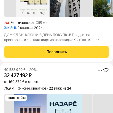
Черкизовская
15 мин.
ЖК Self
, 2 квартал 2024
ДОМ СДАН, КЛЮЧИ В ДЕНЬ ПОКУПКИ! Продается
просторная и светлая квартира площадью 92,6 кв. м. на 14
этаже в современном ЖК Парковый Квартал СЕЛФ. Семейная
ипотека от 5,99%. Квартира без отделки ваша возможность
Позвонить
создать идеальное пространство по
40 533 992
₽
–20%
32 427 192
₽
от 169 872 ₽ в месяц
76,9 м²
3-комн. квартира
22 этаж из 24
новостройка