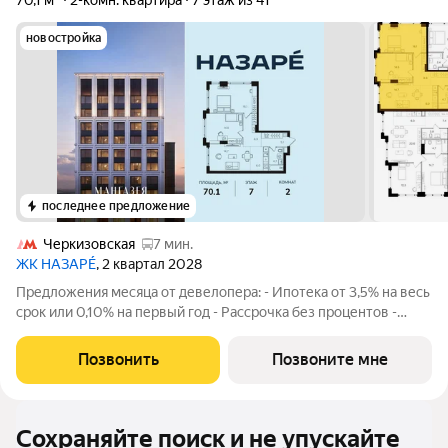
70,1 м²
2-комн. квартира
7 этаж из 41
новостройка
последнее предложение
Черкизовская
7 мин.
ЖК НАЗАРÉ
, 2 квартал 2028
Предложения месяца от девелопера: - Ипотека от 3,5% на весь
срок или 0,10% на первый год - Рассрочка без процентов -
Trade-in с проживанием на время строительства дома
Просторная 2-комнатная квартира. Общая площадь - 70.1 м2 на
Позвонить
Позвоните мне
7 этаже, без отделки.
Сохраняйте поиск и не упускайте