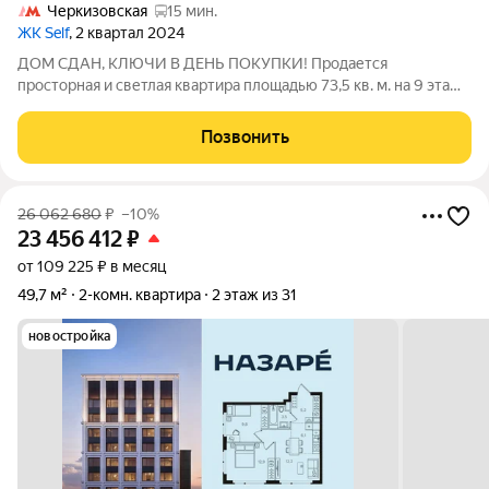
Черкизовская
15 мин.
ЖК Self
, 2 квартал 2024
ДОМ СДАН, КЛЮЧИ В ДЕНЬ ПОКУПКИ! Продается
просторная и светлая квартира площадью 73,5 кв. м. на 9 этаже
в современном ЖК Парковый Квартал СЕЛФ. Семейная
ипотека от 5,99%. Квартира без отделки ваша возможность
Позвонить
создать идеальное пространство по
26 062 680
₽
–10%
23 456 412
₽
от 109 225 ₽ в месяц
49,7 м²
2-комн. квартира
2 этаж из 31
новостройка