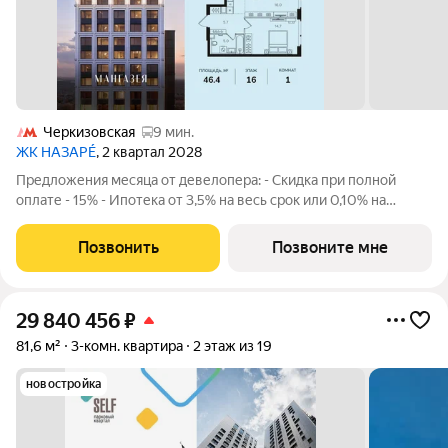
Черкизовская
9 мин.
ЖК НАЗАРÉ
, 2 квартал 2028
Предложения месяца от девелопера: - Скидка при полной
оплате - 15% - Ипотека от 3,5% на весь срок или 0,10% на
первый год - Рассрочка без процентов - Trade-in с
проживанием на время строительства дома Просторная 1-
Позвонить
Позвоните мне
комнатная квартира. Общая площадь -
29 840 456
₽
81,6 м²
3-комн. квартира
2 этаж из 19
новостройка