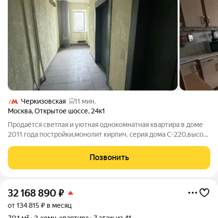
Черкизовская
11 мин.
Москва
,
Открытое шоссе
,
24к1
Продаётся светлая и уютная однокомнатная квартира в доме
2011 года постройки,монолит кирпич. серия дома С-220,высота
потолков 2.75. Общая площадь квартиры 38.8,комната 16.9
кв.м; кухня 8.9 кв.м с большим застеклённым балконом. в
Позвонить
квартире выполнен
32 168 890
₽
от 134 815 ₽ в месяц