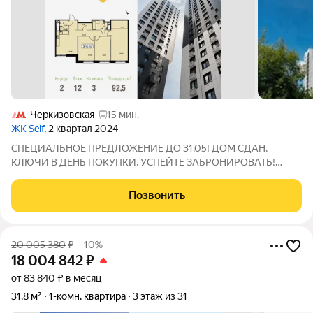
Черкизовская
15 мин.
ЖК Self
, 2 квартал 2024
СПЕЦИАЛЬНОЕ ПРЕДЛОЖЕНИЕ ДО 31.05! ДОМ СДАН,
КЛЮЧИ В ДЕНЬ ПОКУПКИ, УСПЕЙТЕ ЗАБРОНИРОВАТЬ!
Продается просторная и светлая квартира площадью 92,5 кв. м.
на 12 этаже в современном ЖК Парковый Квартал СЕЛФ.
Позвонить
Семейная ипотека от 5,99%. Квартира без отделки
20 005 380
₽
–10%
18 004 842
₽
от 83 840 ₽ в месяц
31,8 м²
1-комн. квартира
3 этаж из 31