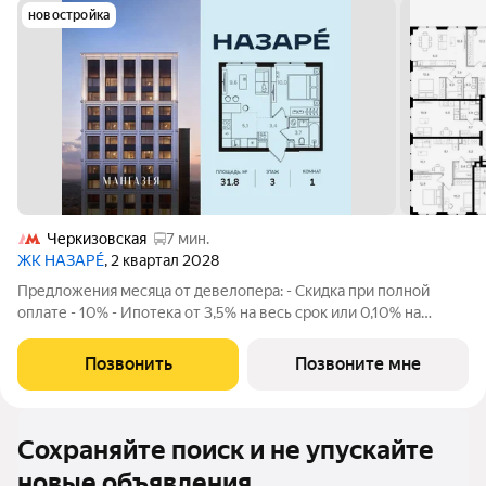
новостройка
Черкизовская
7 мин.
ЖК НАЗАРÉ
, 2 квартал 2028
Предложения месяца от девелопера: - Скидка при полной
оплате - 10% - Ипотека от 3,5% на весь срок или 0,10% на
первый год - Рассрочка без процентов - Trade-in с
проживанием на время строительства дома Просторная 1-
Позвонить
Позвоните мне
комнатная квартира. Общая площадь -
Сохраняйте поиск и не упускайте
новые объявления