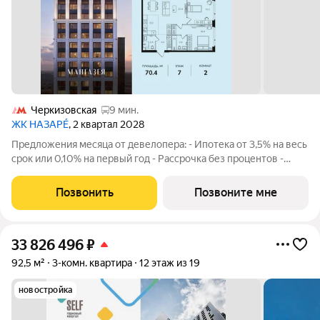
Черкизовская
9 мин.
ЖК НАЗАРÉ
, 2 квартал 2028
Предложения месяца от девелопера: - Ипотека от 3,5% на весь
срок или 0,10% на первый год - Рассрочка без процентов -
Trade-in с проживанием на время строительства дома
Просторная 2-комнатная квартира. Общая площадь - 70.4 м2 на
Позвонить
Позвоните мне
7 этаже, без отделки.
33 826 496
₽
92,5 м²
3-комн. квартира
12 этаж из 19
новостройка