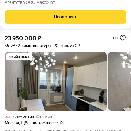
этаже в современном ЖК Парковый Квартал СЕЛФ. Семейная
Агентство ООО Максобот
ипотека от 5,99%. Квартира без отделки ваша возможность
создать идеальное пространство по
Позвонить
23 950 000
₽
55 м²
2-комн. квартира
20 этаж из 22
онлайн показ
Локомотив
13 мин.
Москва
,
Щёлковское шоссе
,
61