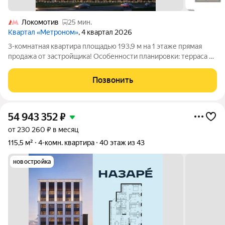
Локомотив
25 мин.
Квартал «Метроном»
, 4 квартал 2026
3-комнатная квартира площадью 193,9 м на 1 этаже прямая
продажа от застройщика! Особенности планировки: терраса на
крыше, отдельный вход, панорамное остекление, потолки 3 м
и выше, терраса, второй санузел, двухуровневая, постирочная,
Позвонить
снизили цены до
54 943 352
₽
от 230 260 ₽ в месяц
115,5 м²
4-комн. квартира
40 этаж из 43
новостройка