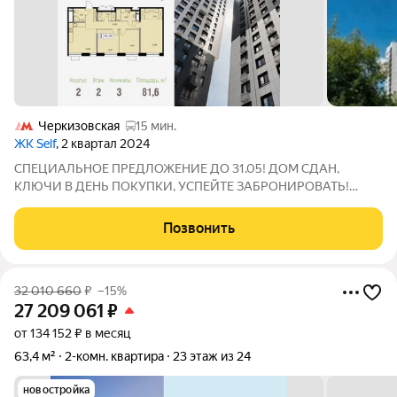
Черкизовская
15 мин.
ЖК Self
, 2 квартал 2024
СПЕЦИАЛЬНОЕ ПРЕДЛОЖЕНИЕ ДО 31.05! ДОМ СДАН,
КЛЮЧИ В ДЕНЬ ПОКУПКИ, УСПЕЙТЕ ЗАБРОНИРОВАТЬ!
Продается просторная и светлая квартира площадью 81,6 кв. м.
на 2 этаже в современном ЖК Парковый Квартал СЕЛФ.
Позвонить
Семейная ипотека от 5,99%. Квартира без отделки
32 010 660
₽
–15%
27 209 061
₽
от 134 152 ₽ в месяц
63,4 м²
2-комн. квартира
23 этаж из 24
новостройка