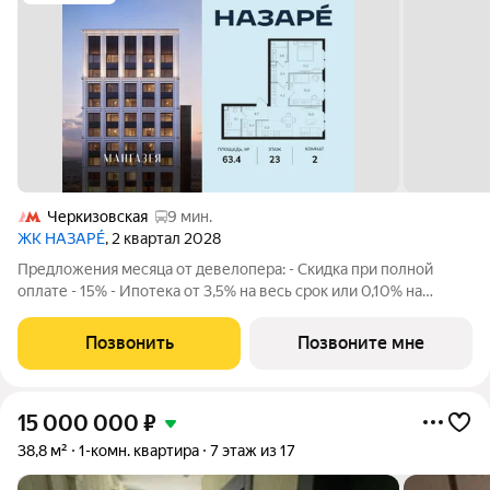
Черкизовская
9 мин.
ЖК НАЗАРÉ
, 2 квартал 2028
Предложения месяца от девелопера: - Скидка при полной
оплате - 15% - Ипотека от 3,5% на весь срок или 0,10% на
первый год - Рассрочка без процентов - Trade-in с
проживанием на время строительства дома Просторная 2-
Позвонить
Позвоните мне
комнатная квартира. Общая площадь -
15 000 000
₽
38,8 м²
1-комн. квартира
7 этаж из 17