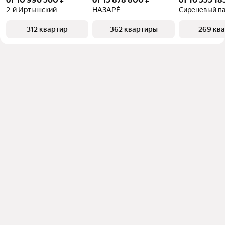
2-й Иртышский
НАЗАРÉ
Сиреневый п
312 квартир
362 квартиры
269 кв