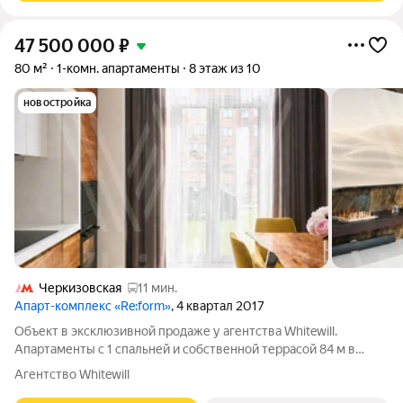
47 500 000
₽
80 м²
1-комн. апартаменты
8 этаж из 10
новостройка
Черкизовская
11 мин.
Апарт-комплекс «Re:form»
, 4 квартал 2017
Объект в эксклюзивной продаже у агентства Whitewill.
Апартаменты с 1 спальней и собственной террасой 84 м в
комплексе бизнес-класса «РеФорм» в районе
Агентство Whitewill
Преображенское - редкий формат, где городская квартира