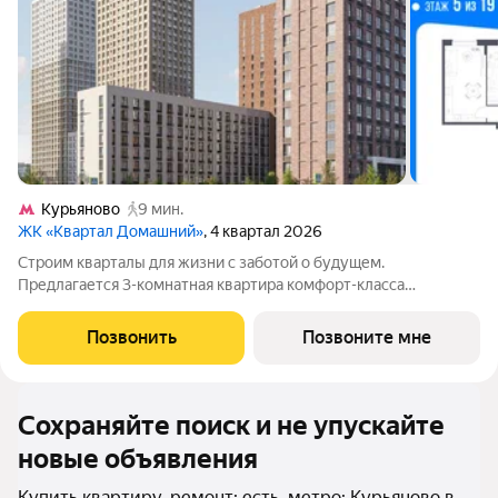
Курьяново
9 мин.
ЖК «Квартал Домашний»
, 4 квартал 2026
Строим кварталы для жизни с заботой о будущем.
Предлагается 3-комнатная квартира комфорт-класса
площадью 75.3 кв.м в Квартал Домашний, корпус 2КВ на 5-м
этаже, в жилом комплексе "Квартал Домашний".Застройщик
Позвонить
Позвоните мне
сдает квартиры с отделкой в нескольких
Сохраняйте поиск и не упускайте
новые объявления
Купить квартиру, ремонт: есть, метро: Курьяново в