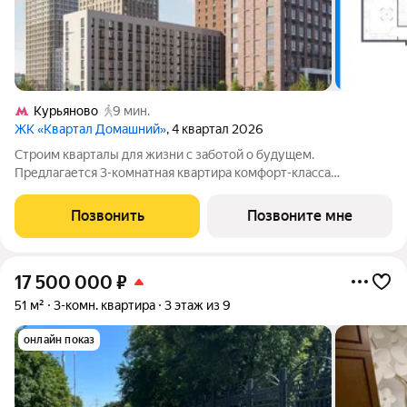
Курьяново
9 мин.
ЖК «Квартал Домашний»
, 4 квартал 2026
Строим кварталы для жизни с заботой о будущем.
Предлагается 3-комнатная квартира комфорт-класса
площадью 75.3 кв.м в Квартал Домашний, корпус 2КВ на 5-м
этаже, в жилом комплексе "Квартал Домашний".Застройщик
Позвонить
Позвоните мне
сдает квартиры с отделкой в нескольких
17 500 000
₽
51 м²
3-комн. квартира
3 этаж из 9
онлайн показ