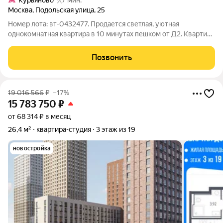
Курьяново
7 мин.
Москва
,
Подольская улица
,
25
Номер лота: вт-0432477. Продается светлая, уютная
однокомнатная квартира в 10 минутах пешком от Д2. Квартира
продается с мебелью и техникой, полностью готова для
комфортного проживания. Дом панельный, в хорошем
Позвонить
состоянии. Район хорошо развит, рядом
19 016 566
₽
–17%
15 783 750
₽
от 68 314 ₽ в месяц
26,4 м²
квартира-студия
3 этаж из 19
новостройка