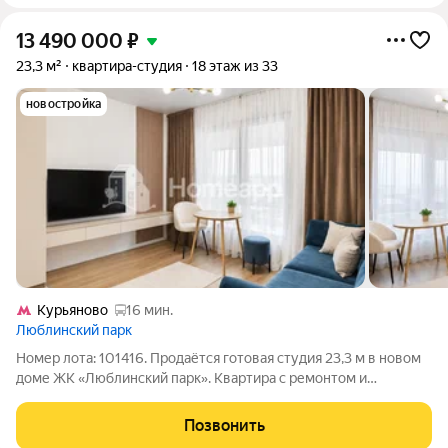
13 490 000
₽
23,3 м²
квартира-студия
18 этаж из 33
новостройка
Курьяново
16 мин.
Люблинский парк
Номер лота: 101416. Продаётся готовая студия 23,3 м в новом
доме ЖК «Люблинский парк». Квартира с ремонтом и
мебелью, не нужно ничего докупать, доделывать и тратить
время на ремонт. После сделки можно сразу заехать самому
Позвонить
или быстро подготовить