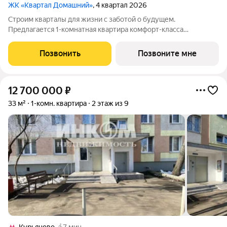
ЖК «Квартал Домашний»
, 4 квартал 2026
Строим кварталы для жизни с заботой о будущем.
Предлагается 1-комнатная квартира комфорт-класса
площадью 35.14 кв.м в Квартал Домашний, корпус 2КВ на 3-м
этаже, в жилом комплексе "Квартал Домашний".Застройщик
Позвонить
Позвоните мне
сдает квартиры с отделкой в нескольких
12 700 000
₽
33 м²
1-комн. квартира
2 этаж из 9