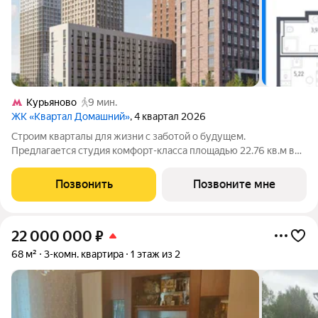
Курьяново
9 мин.
ЖК «Квартал Домашний»
, 4 квартал 2026
Строим кварталы для жизни с заботой о будущем.
Предлагается студия комфорт-класса площадью 22.76 кв.м в
Квартал Домашний, корпус 2КВ на 2-м этаже, в жилом
комплексе "Квартал Домашний".Застройщик сдает квартиры с
Позвонить
Позвоните мне
отделкой в нескольких вариантах:
22 000 000
₽
68 м²
3-комн. квартира
1 этаж из 2