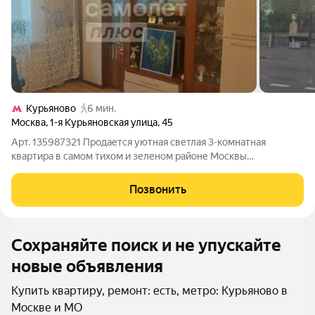
Курьяново
6 мин.
Москва
,
1-я Курьяновская улица
,
45
Арт. 135987321 Продается уютная светлая 3-комнатная
квартира в самом тихом и зеленом районе Москвы
малоэтажной застройки, окна на разные стороны. Комнаты
изолированные, санузел раздельный. Бонусом идет -
Позвонить
подсобное подвальное помещение Во дворе
Сохраняйте поиск и не упускайте
новые объявления
Купить квартиру, ремонт: есть, метро: Курьяново в
Москве и МО