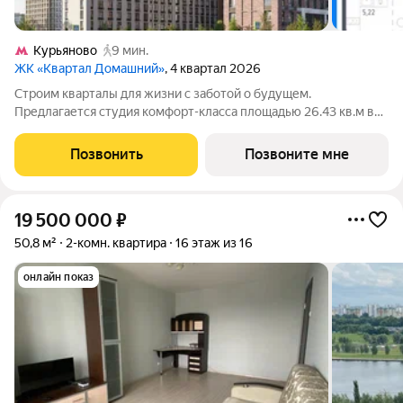
Курьяново
9 мин.
ЖК «Квартал Домашний»
, 4 квартал 2026
Строим кварталы для жизни с заботой о будущем.
Предлагается студия комфорт-класса площадью 26.43 кв.м в
Квартал Домашний, корпус 2КВ на 3-м этаже, в жилом
комплексе "Квартал Домашний".Застройщик сдает квартиры с
Позвонить
Позвоните мне
отделкой в нескольких вариантах:
19 500 000
₽
50,8 м²
2-комн. квартира
16 этаж из 16
онлайн показ