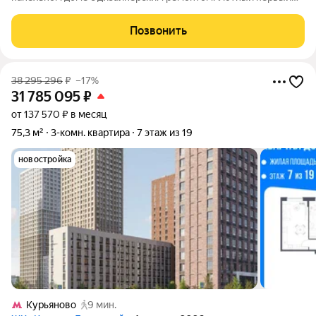
этаж с видом на зелёный двор и закрытую территорию. О
КВАРТИРЕ Продаётся просторная трёхкомнатная квартира
Позвонить
площадью 88 квадратных метров на первом
38 295 296
₽
–17%
31 785 095
₽
от 137 570 ₽ в месяц
75,3 м²
3-комн. квартира
7 этаж из 19
новостройка
Курьяново
9 мин.