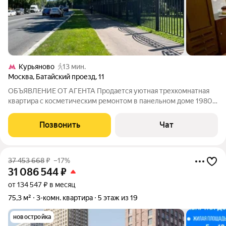
Курьяново
13 мин.
Москва
,
Батайский проезд
,
11
ОБЪЯВЛЕНИЕ ОТ АГЕНТА Продается уютная трехкомнатная
квартира с косметическим ремонтом в панельном доме 1980
года постройки. Две комнаты изолированы, что обеспечивает
комфорт и приватность. Из окон открывается вид на зеленый
Позвонить
Чат
двор, где расположена
37 453 668
₽
–17%
31 086 544
₽
от 134 547 ₽ в месяц
75,3 м²
3-комн. квартира
5 этаж из 19
новостройка