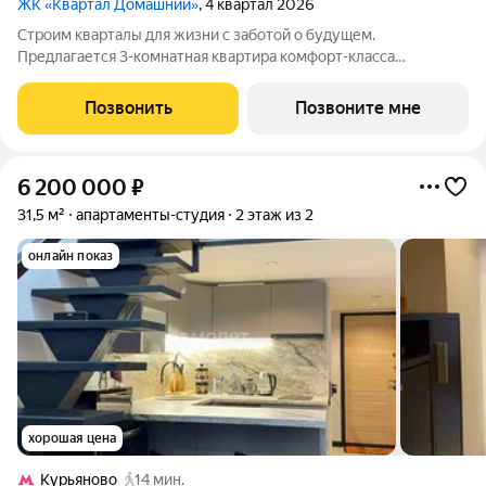
ЖК «Квартал Домашний»
, 4 квартал 2026
Строим кварталы для жизни с заботой о будущем.
Предлагается 3-комнатная квартира комфорт-класса
площадью 75.3 кв.м в Квартал Домашний, корпус 2КВ на 7-м
этаже, в жилом комплексе "Квартал Домашний".Застройщик
Позвонить
Позвоните мне
сдает квартиры с отделкой в нескольких
6 200 000
₽
31,5 м²
апартаменты-студия
2 этаж из 2
онлайн показ
хорошая цена
Курьяново
14 мин.