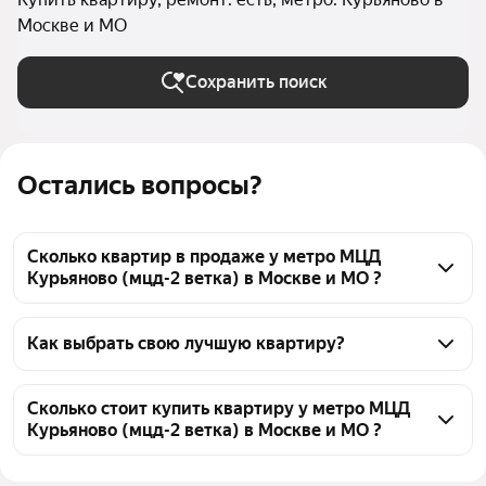
Москве и МО
Сохранить поиск
Остались вопросы?
Сколько квартир в продаже у метро МЦД
Курьяново (мцд-2 ветка) в Москве и МО ?
На Яндекс Недвижимости в продаже у метро МЦД 
Курьяново (мцд-2 ветка) в Москве и МО 163 
Как выбрать свою лучшую квартиру?
квартиры, из них 3 объявления от собственников, 
Чтобы купить квартиру с ремонтом у метро МЦД 
50 объявлений от агентств, 110 объявлений от 
Курьяново (мцд-2 ветка), воспользуйтесь тепловой 
Сколько стоит купить квартиру у метро МЦД
застройщиков
Курьяново (мцд-2 ветка) в Москве и МО ?
картой для оценки инфраструктуры и 
транспортной доступности в выбранном районе у 
Цена за 
196 825 — 666 385 ₽