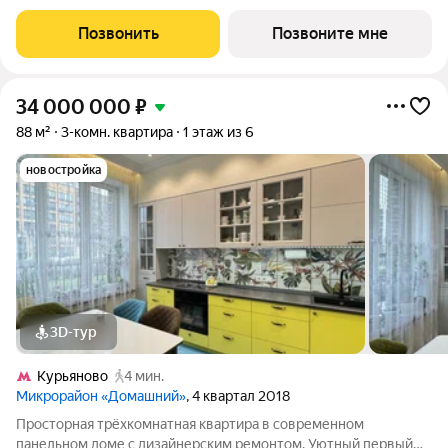
площадью 57.34 кв.м в Квартал Домашний, корпус 1КВ на 3-м
этаже, в жилом комплексе "Квартал Домашний".Застройщик
Позвонить
Позвоните мне
сдает квартиры с отделкой в нескольких
34 000 000
₽
88 м²
3-комн. квартира
1 этаж из 6
новостройка
3D-тур
Курьяново
4 мин.
Микрорайон «Домашний»
, 4 квартал 2018
Просторная трёхкомнатная квартира в современном
панельном доме с дизайнерским ремонтом. Уютный первый