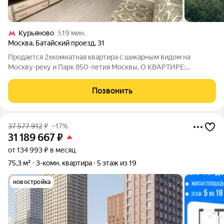
Курьяново
19 мин.
Москва
,
Батайский проезд
,
31
Продается 2хкомнатная квартира с шикарным видом на
Москву-реку и Парк 850-летия Москвы. О КВАРТИРЕ:
Полноценная двухкомнатная квартира с изолированными
комнатами на одну сторону и балконом. Общая площадь 50,8
Позвонить
м2, кухня 8,3 м2. Раздельный санузел. В
37 577 912
₽
–17%
31 189 667
₽
от 134 993 ₽ в месяц
75,3 м²
3-комн. квартира
5 этаж из 19
новостройка