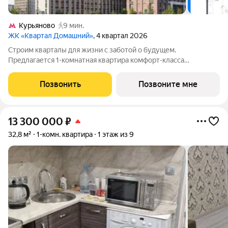
Курьяново
9 мин.
ЖК «Квартал Домашний»
, 4 квартал 2026
Строим кварталы для жизни с заботой о будущем.
Предлагается 1-комнатная квартира комфорт-класса
площадью 50.26 кв.м в Квартал Домашний, корпус 2КВ на 8-м
этаже, в жилом комплексе "Квартал Домашний".Застройщик
Позвонить
Позвоните мне
сдает квартиры с отделкой в нескольких
13 300 000
₽
32,8 м²
1-комн. квартира
1 этаж из 9