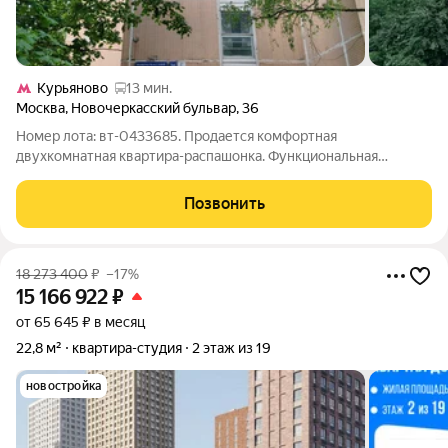
Курьяново
13 мин.
Москва
,
Новочеркасский бульвар
,
36
Номер лота: вт-0433685. Продается комфортная
двухкомнатная квартира-распашонка. Функциональная
планировка с большими комнатами (19,9 и 13,82 кв.м).
Квартира в отличном состоянии, залита естественным светом
Позвонить
- ощущаются простор и тепло. Вы легко
18 273 400
₽
–17%
15 166 922
₽
от 65 645 ₽ в месяц
22,8 м²
квартира-студия
2 этаж из 19
новостройка