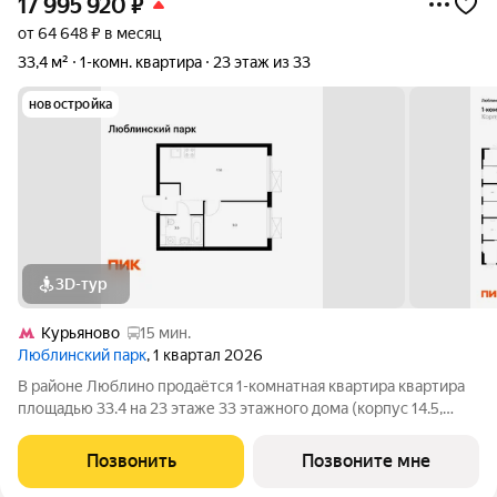
17 995 920
₽
от 64 648 ₽ в месяц
33,4 м²
1-комн. квартира
23 этаж из 33
новостройка
3D-тур
Курьяново
15 мин.
Люблинский парк
, 1 квартал 2026
В районе Люблино продаётся 1-комнатная квартира квартира
площадью 33.4 на 23 этаже 33 этажного дома (корпус 14.5,
секция 3) в проекте ПИК «Люблинский парк». Удобное
расположение 15 минут пешком до станции метро
Позвонить
Позвоните мне
«Братиславская» и МЦД «Перерва». 11