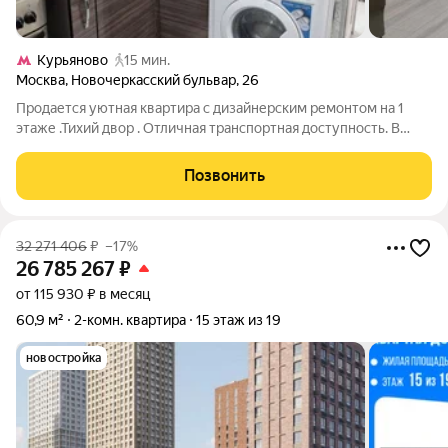
Курьяново
15 мин.
Москва
,
Новочеркасский бульвар
,
26
Продается уютная квартира с дизайнерским ремонтом на 1
этаже .Тихий двор . Отличная транспортная доступность. В
продаже просторная квартира в панельном доме на первом
этаже. Это идеальный вариант для тех, кто ценит комфорт
Позвонить
«въезжай и живи»: выполнен
32 271 406
₽
–17%
26 785 267
₽
от 115 930 ₽ в месяц
60,9 м²
2-комн. квартира
15 этаж из 19
новостройка