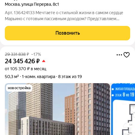
Москва
,
улица Перерва
,
8с1
Арт. 136424133 Мечтаете о стильной жизни в самом сердце
Марьино с готовым пассивным доходом? Представляем
эксклюзивные апартаменты-студию, которые заставят вас
влюбиться с первого взгляда! Уникальный Лофт с
Позвонить
Антресольным Этажом и Дизайнерским Ремонтом
29 331 838
₽
–17%
24 345 426
₽
от 105 370 ₽ в месяц
50,3 м²
1-комн. квартира
8 этаж из 19
новостройка