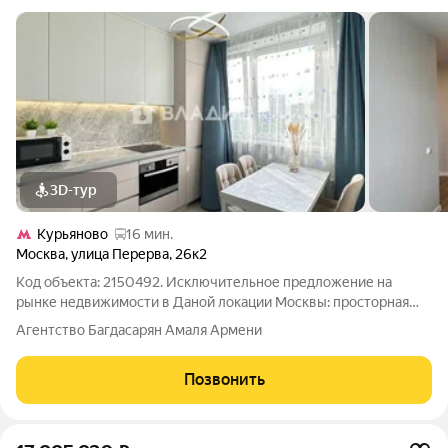
3D-тур
Курьяново
16 мин.
Москва
,
улица Перерва
,
26к2
Код объекта: 2150492. Исключительное предложение на
рынке недвижимости в Даной локации Москвы: просторная
двухкомнатная квартира площадью 55 кв. м на улице Перерва,
Агентство Багдасарян Амаля Армени
26к2. В данной квартире после ремонта никто не жил , вся
техника и мебель новая. Вы
Позвонить