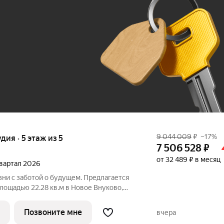
До 100 тыс. ₽
9 044 009
₽
–17%
удия · 5 этаж из 5
7 506 528
₽
от 32 489 ₽ в месяц
 квартал 2026
ни с заботой о будущем. Предлагается
лощадью 22.28 кв.м в Новое Внуково,
е, в жилом комплексе "Новое Внуково".
ру с отделкой в нескольких вариантах:
Позвоните мне
вчера