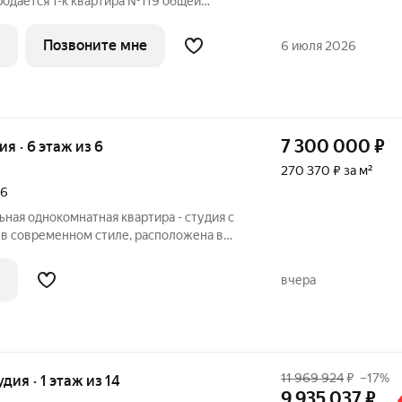
родаётся 1-к квартира №119 общей
м этаже 4 этажного дома. Без отделки.
: Для создания гармоничного
Позвоните мне
6 июля 2026
7 300 000
₽
ия · 6 этаж из 6
270 370 ₽ за м²
16
ьная однокомнатная квартира - студия с
в современном стиле, расположена в
. Ремонт делался для себя (завершен в
ользовались качественные материалы.
вчера
11 969 924
₽
–17%
удия · 1 этаж из 14
9 935 037
₽