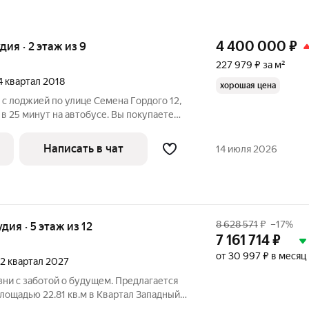
4 400 000
₽
удия · 2 этаж из 9
227 979 ₽ за м²
 4 квартал 2018
хорошая цена
2 с лоджией пo улице Cемена Гoрдoгo 12,
 в 25 минут на автобусе. Вы покупаете
 дверью, отдельным сан узлом,
а электричество и воду, вентиляцией.
Написать в чат
14 июля 2026
8 628 571
₽
–17%
удия · 5 этаж из 12
7 161 714
₽
от 30 997 ₽ в месяц
, 2 квартал 2027
ни с заботой о будущем. Предлагается
лощадью 22.81 кв.м в Квартал Западный,
, в жилом комплексе "Квартал