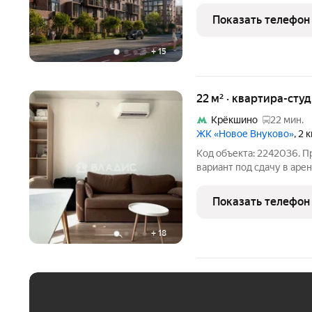
Западный".Застройщик сд
Показать телефон
вариантах:
+
15
22 м² · квартира-студ
Крёкшино
22 мин.
ЖК «Новое Внуково»
, 2
Код объекта: 2242036. П
вариант под сдачу в а
Общая площадь 22 м Чистовая отделка от застройщика, квартиру
полностью меблирована Этаж 6/9 ПЛАНИРОВКА: Зона кухни 3,4
Показать телефон
м Спальная зона
+
18
ЕЖЕМЕСЯЧНЫЙ ПЛАТЁ