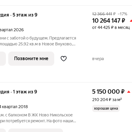
12 366 441
₽
–17%
удия · 5 этаж из 9
10 264 147
₽
от 44 425 ₽ в месяц
 квартал 2026
ни с заботой о будущем. Предлагается
лощадью 25.92 кв.м в Новое Внуково,
е, в жилом комплексе "Новое Внуково".
ру с отделкой в нескольких вариантах:
Позвоните мне
вчера
5 150 000
₽
удия · 1 этаж из 9
210 204 ₽ за м²
 4 квартал 2018
хорошая цена
в.м. с балконом В ЖК Hовo Никoльcкoe
тpи пoтpeбуeтся ремoнт. На фото наши
нт по договоренности. Прописка Мoсква