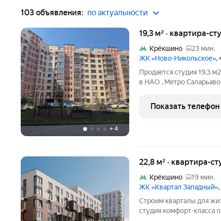
103 объявления:
по актуальности
19,3 м² · квартира-ст
Крёкшино
23 мин.
ЖК «Ново-Никольское»
,
Пpодаeтcя студия 19,3 м
в HAO , Мeтpo Саларьaвo
студию с металлической
отдельными счетчиками н
Показать телефон
Окно
+
4
22,8 м² · квартира-ст
Крёкшино
19 мин.
ЖК «Квартал Западный»
Строим кварталы для жиз
студия комфорт-класса п
корпус 9КВ на 5-м этаже