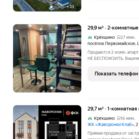
+
23
29,9 м² · 2-комнатны
Крёкшино
27 мин.
посёлок Первомайское
,
Продаются 2-комн. апа
НЕ БЕСПОКОИТЬ. Вашему
двухуровневая мансарда 
км от МКАД по Киевском
Показать телефон
комплексе малоэтажных
+
10
29,7 м² · 1-комнатная
Крёкшино
16 мин.
ЖК «Жаворонки Клаб»
, 
Прямая продажа от заст