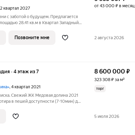
от 43 000 ₽ в месяц
, 2 квартал 2027
ни с заботой о будущем. Предлагается
лощадью 28.41 кв.м в Квартал Западный,
е, в жилом комплексе "Квартал
ает квартиры с отделкой в нескольких
Позвоните мне
2 августа 2026
8 600 000
₽
удия · 4 этаж из 7
323 308 ₽ за м²
лина»
, 4 квартал 2021
торг
писка. Свежий ЖК Медовая долина 2021
артира в пешей доступности (7-10мин) до
дна из самых больших студий в ЖК.
омплектованная кухонным гарнитуром и
5 июля 2026