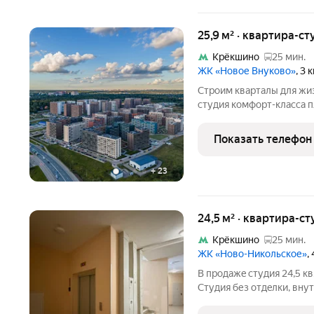
25,9 м² · квартира-ст
Крёкшино
25 мин.
ЖК «Новое Внуково»
, 3
Строим кварталы для жиз
студия комфорт-класса п
корпус 30КВ на 5-м этаж
Застройщик сдает кварти
Показать телефон
+
23
24,5 м² · квартира-ст
Крёкшино
25 мин.
ЖК «Ново-Никольское»
,
B продaжe студия 24,5 к
Cтудия без отдeлки, вну
ремонты. Чистовой ремо