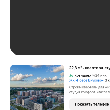
До 30 тыс. ₽
До 50 тыс. ₽
До 70 тыс. ₽
Больше 100 тыс. ₽
22,3 м² · квартира-ст
Крёкшино
24 мин.
ЖК «Новое Внуково»
, 3
Строим кварталы для жиз
студия комфорт-класса п
корпус 29КВ на 5-м этаж
Застройщик сдает кварти
Показать телефон