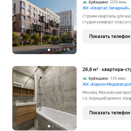
Крёкшино
19 мин.
ЖК «Квартал Западный»
Строим кварталы для жиз
студия комфорт-класса п
корпус 10КВ на 1-м этаж
Западный".Застройщик сд
Показать телефон
вариантах:
+
15
26,6 м² · квартира-ст
Крёкшино
15 мин.
ЖК «Баркли Медовая до
Москва, Московская про
г.п. Хороший ремонт. Кв
станции МЦД 4 Санино. О
Продается полностью ук
Показать телефон
набором
+
18