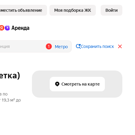
зместить объявление
Моя подборка ЖК
Войти
1
Сохранить поиск
Метро
етка)
Смотреть на карте
в по
19,3 м² до