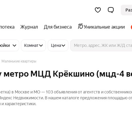
Ра
потека
Журнал
Для бизнеса
Уникальные акции
ройки
Комнат
Цена
Маленькие квартиры
у метро МЦД Крёкшино (мцд-4 в
тка) в Москве и МО — 103 объявления от агентств и собственнико
 Яндекс Недвижимости. В нашем каталоге предложения площадью от 
 и характеристики.