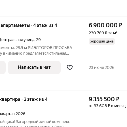
6 900 000
₽
е апартаменты · 4 этаж из 4
230 769 ₽ за м²
Центральная улица
,
29
хорошая цена
ртаменты, 29,9 м РИЭЛТОРОВ ПРОСЬБА
 вниманию предлагается стильная
с дизайнерским ремонтом en franais (25
у шоссе, посёлок Первомайское) в
Написать в чат
23 июня 2026
9 355 500
₽
 квартира · 2 этаж из 4
от 33 608 ₽ в месяц
2 квартал 2026
ройщика! Загородный жилой комплекс