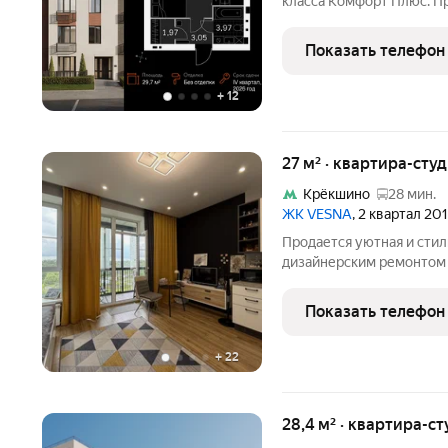
класса Комфорт Плюс. П
площадью 29.7 кв.м на 2-
Расположение комплекса
Показать телефон
пространства в проекте
+
12
27 м² · квартира-студ
Крёкшино
28 мин.
ЖК VESNA
, 2 квартал 20
Продается уютная и стил
дизайнерским ремонтом 
новом ЖК «Vesna (Весна)
2025 г.). В отделке исп
Показать телефон
+
22
28,4 м² · квартира-ст