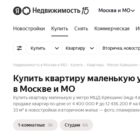
Москва и МО
Новостройки
Купить
Снять
Коммерческая
И
Купить
Квартиру
Вторичка, новост
Недвижимость в Москве и МО
Купить
Квартира
Метро Крёкшино
Купить квартиру маленькую 
в Москве и МО
Купить квартиру маленькую у метро МЦД Крёкшино (мцд-4 ве
продаже квартир по цене от 4 400 000 ₽ до 12 436 200 ₽ на
33 м² в новостройках и вторичном жилье — фото, планировки
1-комнатные
36
Студии
66