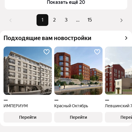
Показать ещё 20
верхней части страницы есть самые частые 
комбинации фильтров, например «» или «»
Помимо удобной сортировки по цене продажи вы 
1
2
3
...
15
можете отсортировать результаты по стоимости 
квадратного метра или площади
Подходящие вам новостройки
—
—
—
ИМПЕРИУМ
Красный Октябрь
Левшинский 
Перейти
Перейти
Пере