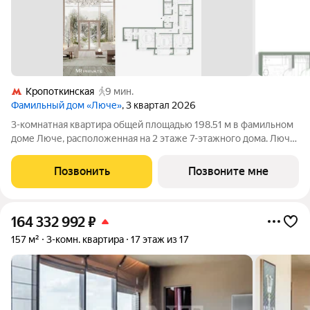
Кропоткинская
9 мин.
Фамильный дом «Люче»
, 3 квартал 2026
3-комнатная квартира общей площадью 198.51 м в фамильном
доме Люче, расположенная на 2 этаже 7-этажного дома. Люче
Клубный дом в самом сердце исторической Москвы, в
охранной зоне Кремля. Уникальный фамильный дом
Позвонить
Позвоните мне
предлагает 43 квартиры, площадью от
164 332 992
₽
157 м²
3-комн. квартира
17 этаж из 17