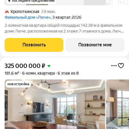
последнее предложение
Кропоткинская
9 мин.
Фамильный дом «Люче»
, 3 квартал 2026
2-комнатная квартира общей площадью 142.38 м в фамильном
доме Люче, расположенная на 2 этаже 7-этажного дома. Люче
Клубный дом в самом сердце исторической Москвы, в
охранной зоне Кремля. Уникальный фамильный дом
Позвонить
Позвоните мне
предлагает 43 квартиры, площадью от
325 000 000
₽
181,6 м²
6-комн. квартира
6 этаж из 8
новостройка