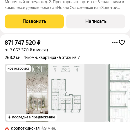
Молочный переулок д. 2. Просторная квартира с 3 спальнями в
комплексе делюкс-класса «Новая Остоженка» на «Золотой
Миле». Квартира площадью 300 м расположена на 5 этаже.
Отделка выполнена в классическом стиле. Интерьер
Позвонить
Написать
украшают предметы мебели от
871 747 520
₽
от 3 653 370 ₽ в месяц
268,2 м²
4-комн. квартира
5 этаж из 7
новостройка
последнее предложение
Кропоткинская
9 мин.