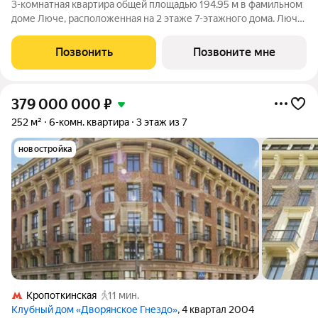
3-комнатная квартира общей площадью 194.95 м в фамильном
доме Люче, расположенная на 2 этаже 7-этажного дома. Люче
Клубный дом в самом сердце исторической Москвы, в
охранной зоне Кремля. Уникальный фамильный дом
Позвонить
Позвоните мне
предлагает 43 квартиры, площадью от
379 000 000
₽
252 м²
6-комн. квартира
3 этаж из 7
новостройка
Кропоткинская
11 мин.
Клубный дом «Дворянское Гнездо»
, 4 квартал 2004