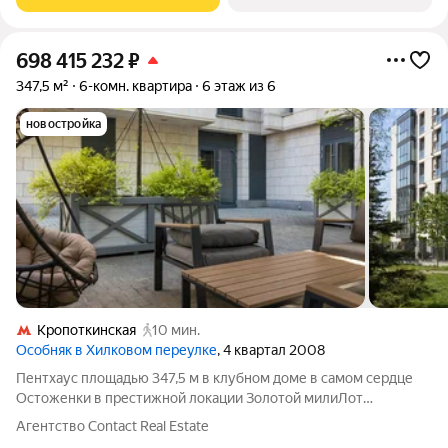
предлагает 43 квартиры, площадью от
698 415 232
₽
347,5 м²
6-комн. квартира
6 этаж из 6
новостройка
Кропоткинская
10 мин.
Особняк в Хилковом переулке
, 4 квартал 2008
Пентхаус площадью 347,5 м в клубном доме в самом сердце
Остоженки в престижной локации Золотой милиЛот
представлен без отделки, чтобы будущий владелец смог
Агентство Contact Real Estate
воплотить свой дизайн-проект мечты. Отличный вариант для