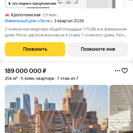
последнее предложение
Кропоткинская
9 мин.
Фамильный дом «Люче»
, 3 квартал 2026
2-комнатная квартира общей площадью 170.86 м в фамильном
доме Люче, расположенная на 4 этаже 7-этажного дома. Люче
Клубный дом в самом сердце исторической Москвы, в
охранной зоне Кремля. Уникальный фамильный дом
Позвонить
Позвоните мне
предлагает 43 квартиры, площадью от
189 000 000
₽
256 м²
5-комн. квартира
7 этаж из 7