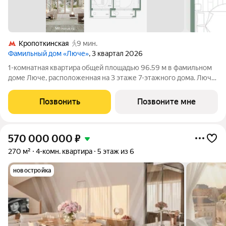
Кропоткинская
9 мин.
Фамильный дом «Люче»
, 3 квартал 2026
1-комнатная квартира общей площадью 96.59 м в фамильном
доме Люче, расположенная на 3 этаже 7-этажного дома. Люче
Клубный дом в самом сердце исторической Москвы, в
охранной зоне Кремля. Уникальный фамильный дом
Позвонить
Позвоните мне
предлагает 43 квартиры, площадью от 79
570 000 000
₽
270 м²
4-комн. квартира
5 этаж из 6
новостройка