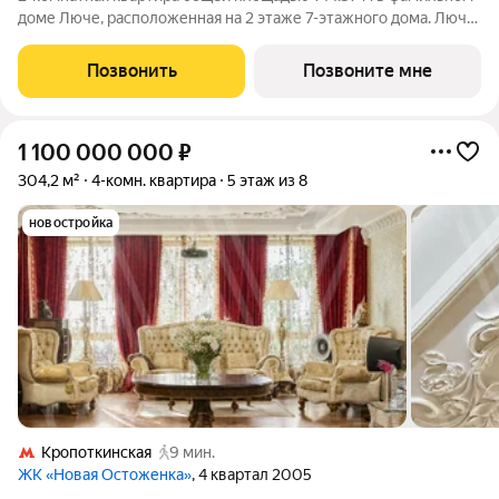
доме Люче, расположенная на 2 этаже 7-этажного дома. Люче
Клубный дом в самом сердце исторической Москвы, в
охранной зоне Кремля. Уникальный фамильный дом
Позвонить
Позвоните мне
предлагает 43 квартиры, площадью от
1 100 000 000
₽
304,2 м²
4-комн. квартира
5 этаж из 8
новостройка
Кропоткинская
9 мин.
ЖК «Новая Остоженка»
, 4 квартал 2005