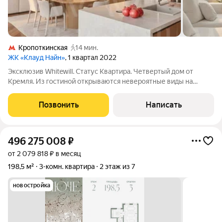
Кропоткинская
14 мин.
ЖК «Клауд Найн»
, 1 квартал 2022
Эксклюзив Whitewill. Статус Квартира. Четвертый дом от
Кремля. Из гостиной открываются невероятные виды на
«Москва-Сити», МИД, памятник Петру I. Двухуровневый
пентхаус площадью 270 м в доме делюкс-класса Cloud Nine.
Позвонить
Написать
Выполнена премиальная отделка в
496 275 008
₽
от 2 079 818 ₽ в месяц
198,5 м²
3-комн. квартира
2 этаж из 7
новостройка