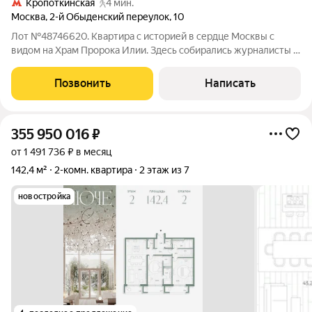
Кропоткинская
4 мин.
Москва
,
2-й Обыденский переулок
,
10
Лот №48746620. Квартира с историей в сердце Москвы с
видом на Храм Пророка Илии. Здесь собирались журналисты и
литераторы, одним из частых гостей был поэт-песенник
Андрей Дмитриевич Дементьев - мечтали о будущем под
Позвонить
Написать
звон колоколов, сочиняли стихи в
355 950 016
₽
от 1 491 736 ₽ в месяц
142,4 м²
2-комн. квартира
2 этаж из 7
новостройка