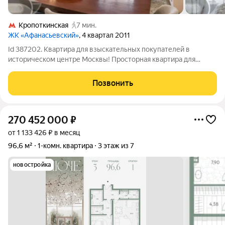
Кропоткинская
7 мин.
ЖК «Афанасьевский»
, 4 квартал 2011
Id 387202. Квартира для взыскательных покупателей в
историческом центре Москвы! Просторная квартира для
большой семьи в уединённом Большом Афанасьевском
переулке. Продуманная планировка квартиры: шесть
Позвонить
изолированных комнат позволяют создать
270 452 000
₽
от 1 133 426 ₽ в месяц
96,6 м²
1-комн. квартира
3 этаж из 7
новостройка