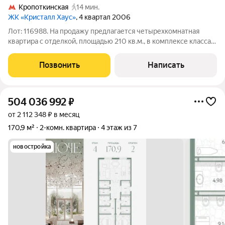
Кропоткинская
14 мин.
ЖК «Кристалл Хаус»
, 4 квартал 2006
Лот: 116988. На продажу предлагается четырехкомнатная
квартира с отделкой, площадью 210 кв.м., в комплексе класса
De luxe Cristal House. Планировка: просторная гостиная с
выделенной ТВ-зоной, кухня, три спальни, одна из которых со
Позвонить
Написать
своей гардеробной и
504 036 992
₽
от 2 112 348 ₽ в месяц
170,9 м²
2-комн. квартира
4 этаж из 7
новостройка