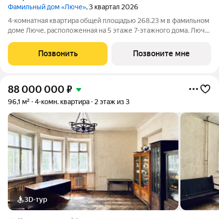
Фамильный дом «Люче»
, 3 квартал 2026
4-комнатная квартира общей площадью 268.23 м в фамильном
доме Люче, расположенная на 5 этаже 7-этажного дома. Люче
Клубный дом в самом сердце исторической Москвы, в
охранной зоне Кремля. Уникальный фамильный дом
Позвонить
Позвоните мне
предлагает 43 квартиры, площадью от
88 000 000
₽
96,1 м²
4-комн. квартира
2 этаж из 3
3D-тур