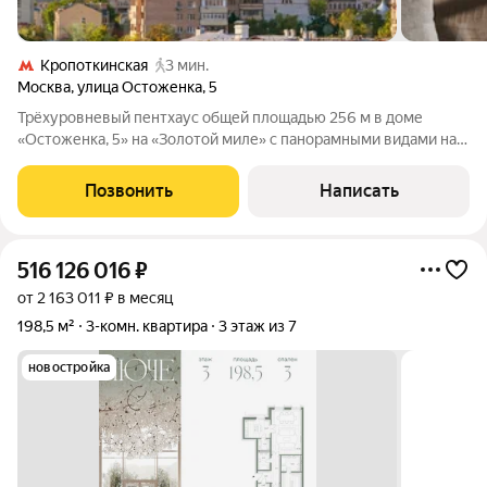
Кропоткинская
3 мин.
Москва
,
улица Остоженка
,
5
Трёхуровневый пентхаус общей площадью 256 м в доме
«Остоженка, 5» на «Золотой миле» с панорамными видами на
всю Москву. В доме поменены коммуникации пять лет назад,
заменены деревянные перекрытия на железобетонные.
Позвонить
Написать
Квартира укомплектована мебелью и
516 126 016
₽
от 2 163 011 ₽ в месяц
198,5 м²
3-комн. квартира
3 этаж из 7
новостройка