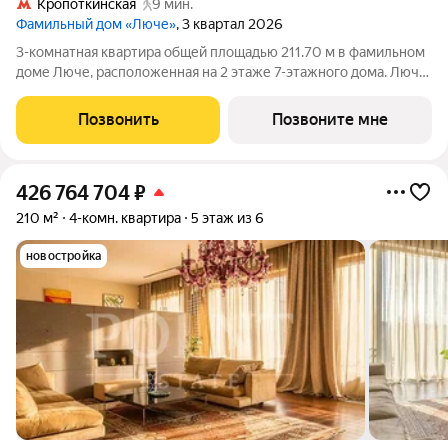
Кропоткинская
9 мин.
Фамильный дом «Люче»
, 3 квартал 2026
3-комнатная квартира общей площадью 211.70 м в фамильном
доме Люче, расположенная на 2 этаже 7-этажного дома. Люче
Клубный дом в самом сердце исторической Москвы, в
охранной зоне Кремля. Уникальный фамильный дом
Позвонить
Позвоните мне
предлагает 43 квартиры, площадью от
426 764 704
₽
210 м²
4-комн. квартира
5 этаж из 6
новостройка