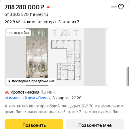
788 280 000
₽
от 3 303 570 ₽ в месяц
262,8 м²
4-комн. квартира
5 этаж из 7
новостройка
последнее предложение
Кропоткинская
9 мин.
Фамильный дом «Люче»
, 3 квартал 2026
4-комнатная квартира общей площадью 262.76 м в фамильном
доме Люче, расположенная на 5 этаже 7-этажного дома. Люче
Клубный дом в самом сердце исторической Москвы, в
охранной зоне Кремля. Уникальный фамильный дом
Позвонить
Позвоните мне