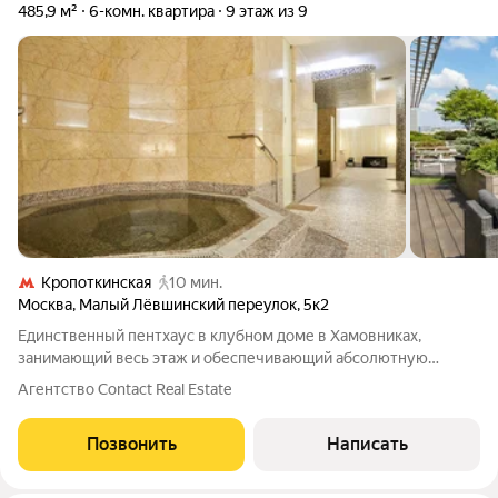
485,9 м²
6-комн. квартира
9 этаж из 9
Кропоткинская
10 мин.
Москва
,
Малый Лёвшинский переулок
,
5к2
Единственный пентхаус в клубном доме в Хамовниках,
занимающий весь этаж и обеспечивающий абсолютную
приватность. Захватывающие панорамные виды на центр
Агентство Contact Real Estate
Москвы. Просторная терраса с приватным садом и лаунж-
зоной. Предусмотрена зона индивидуальной
Позвонить
Написать