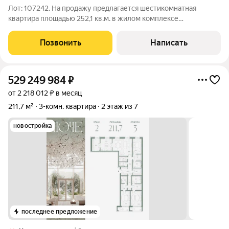
Лот: 107242. На продажу предлагается шестикомнатная
квартира площадью 252,1 кв.м. в жилом комплексе
"Дворянское Гнездо". Возможно выполнить ремонт по
индивидуальному дизайн проекту. Функциональная
Позвонить
Написать
планировка: гостиная, кухня-столовая, столовая,
529 249 984
₽
от 2 218 012 ₽ в месяц
211,7 м²
3-комн. квартира
2 этаж из 7
новостройка
последнее предложение