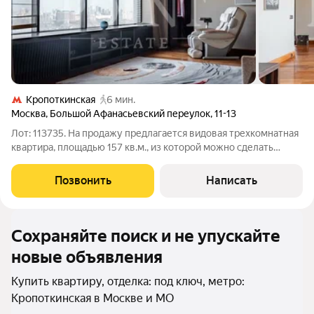
Кропоткинская
6 мин.
Москва
,
Большой Афанасьевский переулок
,
11-13
Лот: 113735. На продажу предлагается видовая трехкомнатная
квартира, площадью 157 кв.м., из которой можно сделать
четырехкомнатную. Планировка: кухня с отдельной гостиной
зоной (легко превращается в доп. спальню или кабинет - см. 2-
Позвонить
Написать
й вариант
Сохраняйте поиск и не упускайте
новые объявления
Купить квартиру, отделка: под ключ, метро:
Кропоткинская в Москве и МО