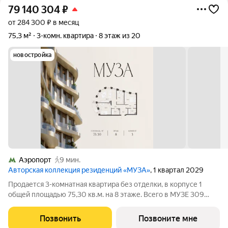
79 140 304
₽
от 284 300 ₽ в месяц
75,3 м²
3-комн. квартира
8 этаж из 20
новостройка
Аэропорт
9 мин.
Авторская коллекция резиденций «МУЗА»
, 1 квартал 2029
Продается 3-комнатная квартира без отделки, в корпусе 1
общей площадью 75,30 кв.м. на 8 этаже. Всего в МУЗЕ 309
лотов площадью от 37 до 250 м, большинство с балконами и
террасами. Высота потолков от 3,5 до 4,65 м. Эксклюзивные
Позвонить
Позвоните мне
форматы: Пентхаусы