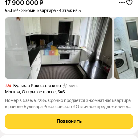
17 900 000
₽
55,1 м²
3-комн. квартира
4 этаж из 5
Бульвар Рокоссовского
1 мин.
Москва
,
Открытое шоссе
,
5к6
Номер в базе: 52285. Срочно продается 3-комнатная квартира
в районе Бульвара Рокоссовского! Отличное предложение для
тех, кто ищет готовое жилье с современным ремонтом. В
квартире выполнен евро-ремонт, смежные комнаты,
Позвонить
совмещенный санузел и балкон.