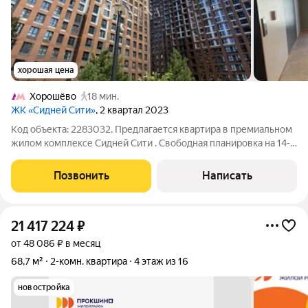
хорошая цена
Хорошёво
18 мин.
ЖК «Сидней Сити»
, 2 квартал 2023
Код объекта: 2283032. Предлагается квартира в премиальном
жилом комплексе Сидней Сити . Свободная планировка на 14-м
этаже монолитного дома 2023 года на Шелепихинской
набережной отличная база для стильной квартиры с
Позвонить
Написать
ощущением воздуха и света:
21 417 224
₽
от 48 086 ₽ в месяц
68,7 м²
2-комн. квартира
4 этаж из 16
новостройка