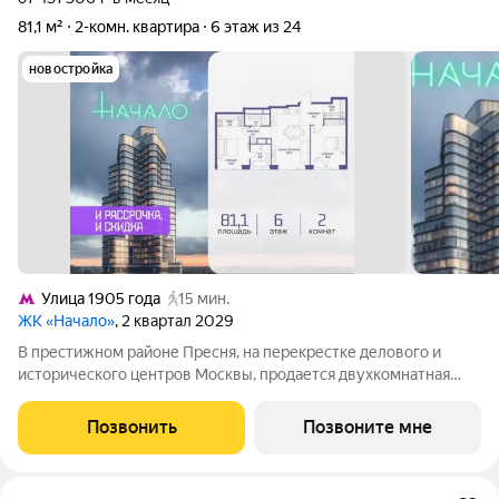
81,1 м²
2-комн. квартира
6 этаж из 24
новостройка
Улица 1905 года
15 мин.
ЖК «Начало»
, 2 квартал 2029
В престижном районе Пресня, на перекрестке делового и
исторического центров Москвы, продается двухкомнатная
квартира площадью 81.10 кв. м без отделки. Квартира
находится на 6 этаже 24-этажного дома, в новом элитном
Позвонить
Позвоните мне
жилом комплексе «Начало» от