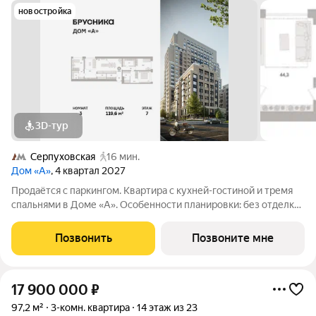
новостройка
3D-тур
Серпуховская
16 мин.
Дом «А»
, 4 квартал 2027
Продаётся с паркингом. Квартира с кухней-гостиной и тремя
спальнями в Доме «А». Особенности планировки: без отделки,
вид во двор, гардеробная, мастер-спальня, окна на две
стороны, постирочная, разнесённые спальни. Срок сдачи IV кв.
Позвонить
Позвоните мне
2027 Дом А -
17 900 000
₽
97,2 м²
3-комн. квартира
14 этаж из 23