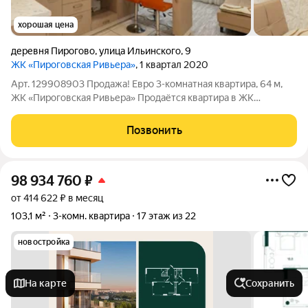
хорошая цена
деревня Пирогово
,
улица Ильинского
,
9
ЖК «Пироговская Ривьера»
, 1 квартал 2020
Арт. 129908903 Продажа! Евро 3-комнатная квартира, 64 м,
ЖК «Пироговская Ривьера» Продаётся квартира в ЖК
«Пироговская Ривьера» Квартира на 1м этаже 9этажного
дома(угловой подъезд) в жилом комплексе«Пироговская
Позвонить
Ривьера». Преимущества: монолитное
98 934 760
₽
от 414 622 ₽ в месяц
103,1 м²
3-комн. квартира
17 этаж из 22
новостройка
На карте
Сохранить