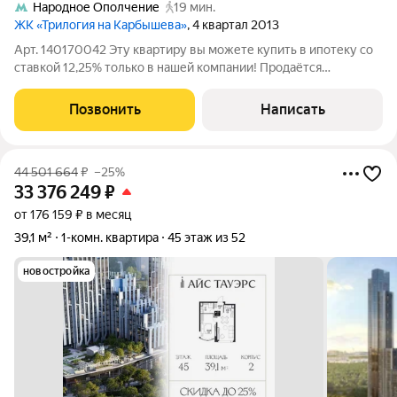
Народное Ополчение
19 мин.
ЖК «Трилогия на Карбышева»
, 4 квартал 2013
Арт. 140170042 Эту квартиру вы можете купить в ипотеку со
ставкой 12,25% только в нашей компании! Продаётся
1комнатная квартира в ЖК «Юнион Парк»: 41 м максимум
комфорта в престижном районе! Ищете квартиру, в которую
Позвонить
Написать
можно заехать и сразу жить без
44 501 664
₽
–25%
33 376 249
₽
от 176 159 ₽ в месяц
39,1 м²
1-комн. квартира
45 этаж из 52
новостройка