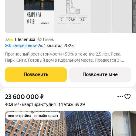
Шелепиха
21 мин.
ЖК «Береговой-2»
, 1 квартал 2025
Прогнозный рост стоимости +50% в течение 2,5 лет. Река.
Парк. Сити. Готовый дом в идеальном месте. Продается 3-
комнатная квартира на 4-м этаже с панорамным остеклением
и видом на Москву-реку. Береговой - квартал-курорт в центре
Позвонить
Позвоните мне
столицы. Пешеходная
23 600 000
₽
40,9 м²
квартира-студия
14 этаж из 29
новостройка
онлайн показ