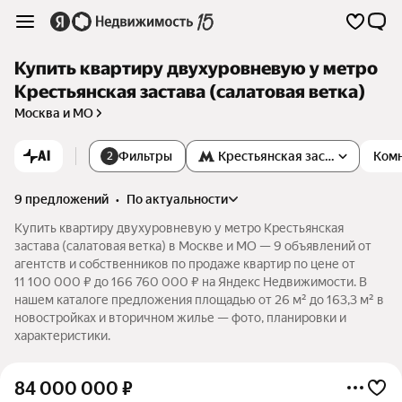
Купить квартиру двухуровневую у метро
Крестьянская застава (салатовая ветка)
Москва и МО
AI
Фильтры
Крестьянская застава
Ком
2
9 предложений
•
по актуальности
Купить квартиру двухуровневую у метро Крестьянская
застава (салатовая ветка) в Москве и МО — 9 объявлений от
агентств и собственников по продаже квартир по цене от
11 100 000 ₽ до 166 760 000 ₽ на Яндекс Недвижимости. В
нашем каталоге предложения площадью от 26 м² до 163,3 м² в
новостройках и вторичном жилье — фото, планировки и
характеристики.
84 000 000
₽