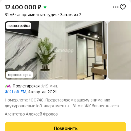
12 400 000
₽
31 м²
апартаменты-студия
3 этаж из 7
новостройка
хорошая цена
Пролетарская
19 мин.
ЖК Loft FM
, 4 квартал 2021
Номер лота: 100746. Представляем вашему вниманию
двухуровневые loft-апартаменты - 31 м в ЖК бизнес класса
Loft FM: - 1 этаж -19.3 м, антресоль - 12 м. - потолки 4 метра. - 3
Агентство Алексей Фролов
этаж. Компактная, новая студия с дизайнерским ремонтом-
идеальное решение
Позвонить