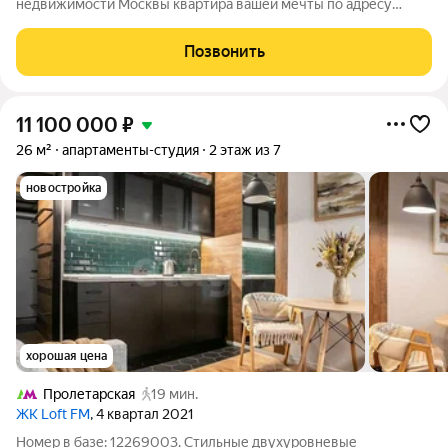
недвижимости Москвы квартира вашей мечты по адресу
Нижегородская улица, 32с3. Этот объект идеально подойдёт
тем, кто ценит комфорт и практичность. Квартира
Позвонить
расположена на 3 этаже современного
11 100 000
₽
26 м²
апартаменты-студия
2 этаж из 7
новостройка
хорошая цена
Пролетарская
19 мин.
ЖК Loft FM
, 4 квартал 2021
Номер в базе: 12269003. Стильные двухуровневые