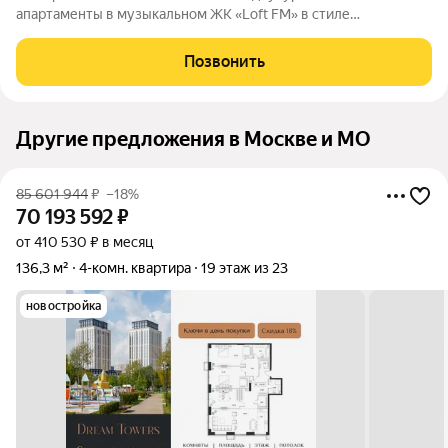
апартаменты в музыкальном ЖК «Loft FM» в стиле
сталинского ампира, в реконструированном здании
Московского института радиосвязи в Таганском районе
Позвонить
Москвы. ЦАО! Об объекте: пространство полностью
Другие предложения в Москве и МО
85 601 944
₽
–18%
70 193 592
₽
от 410 530 ₽ в месяц
136,3 м²
4-комн. квартира
19 этаж из 23
новостройка