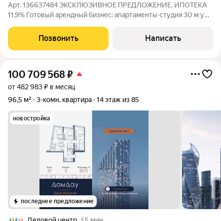
Арт. 136637484 ЭКСКЛЮЗИВНОЕ ПРЕДЛОЖЕНИЕ. ИПОТЕКА
11,9% Готовый арендный бизнес: апартаменты-студия 30 м у
метро Электрозаводская / Семёновская с доходом от 70 000
в месяц. Кратко об объекте Современные полностью
Позвонить
Написать
укомплектованные апартаменты с
100 709 568
₽
от 482 983 ₽ в месяц
96,5 м²
3-комн. квартира
14 этаж из 85
новостройка
последнее предложение
Деловой центр
5 мин.