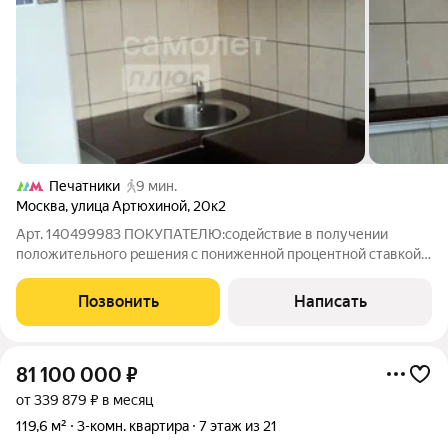
Печатники
9 мин.
Москва
,
улица Артюхиной
,
20к2
Арт. 140499983 ПОКУПАТЕЛЮ:содействие в получении
положительного решения с пониженной процентной ставкой
по ипотеке от 12,25 (консультация бесплатно); полное
юридическое сопровождение сделки под ключ ; безопасные
Позвонить
Написать
расчёты, юридическая и финансовая
81 100 000
₽
от 339 879 ₽ в месяц
119,6 м²
3-комн. квартира
7 этаж из 21