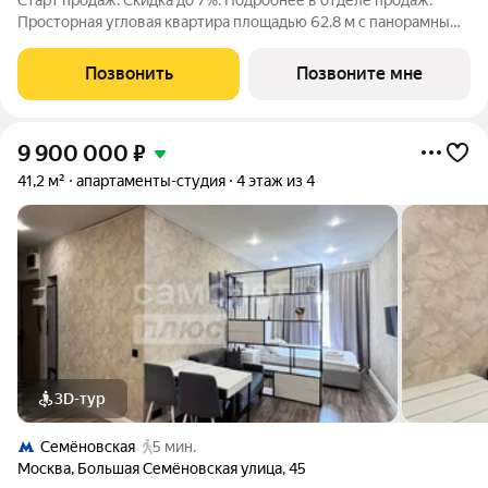
Старт продаж. Скидка до 7%. Подробнее в отделе продаж.
Просторная угловая квартира площадью 62.8 м с панорамными
видами на Садовое кольцо, Новослободскую ул. и во двор.
Продуманная планировка с мастер-спальней и гардеробной с
Позвонить
Позвоните мне
окном. ЭНИГМИЯ
9 900 000
₽
41,2 м²
апартаменты-студия
4 этаж из 4
3D-тур
Семёновская
5 мин.
Москва
,
Большая Семёновская улица
,
45