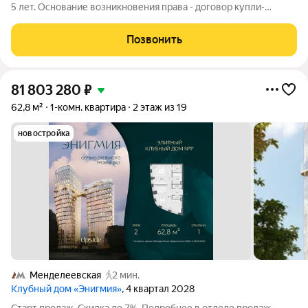
5 лет. Основание возникновения права - договор купли-
продажи. Полная стоимость в договоре. Все документы
подготовлены к сделке. Без долгов. Без обременений.
Позвонить
Альтернатива на другой район.
81 803 280
₽
62,8 м²
1-комн. квартира
2 этаж из 19
новостройка
Менделеевская
2 мин.
Клубный дом «Энигмия»
, 4 квартал 2028