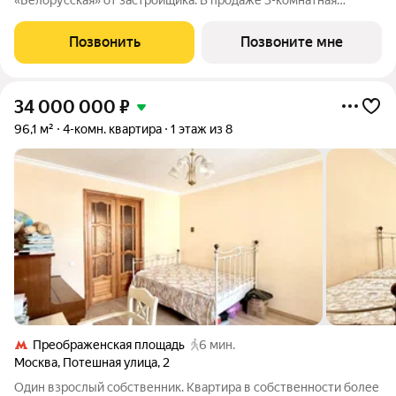
«Белорусская» от застройщика. В продаже 3-комнатная
квартира площадью 101 м на 32-м этаже 39 этажного дома.
Новый современный жилой комплекс премиум-класса Слава
Позвонить
Позвоните мне
расположен в той части центра, где
34 000 000
₽
96,1 м²
4-комн. квартира
1 этаж из 8
Преображенская площадь
6 мин.
Москва
,
Потешная улица
,
2
Один взрослый собственник. Квартира в собственности более