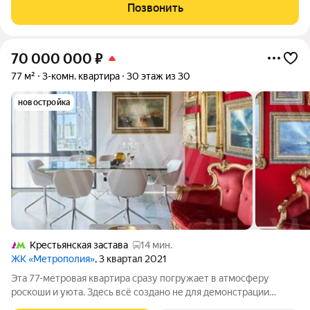
двухуровневая, расположена на 1 и 2 этажах, состоит из 3
Позвонить
комнат, гостиной,
70 000 000
₽
77 м²
3-комн. квартира
30 этаж из 30
новостройка
Крестьянская застава
14 мин.
ЖК «Метрополия»
, 3 квартал 2021
Эта 77-метровая квартира сразу погружает в атмосферу
роскоши и уюта. Здесь всё создано не для демонстрации
статуса, а для жизни с удовольствием. Функциональная