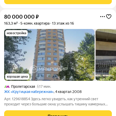
80 000 000
₽
163,3 м²
5-комн. квартира
13 этаж из 16
новостройка
хорошая цена
Пролетарская
17 мин.
ЖК «Крутицкая набережная»
, 4 квартал 2008
Арт. 129618854 Здесь легко увидеть, как утренний свет
проходит через большие окна; услышать тишину камерных
Крутицких переулков и почувствовать свободное дыхание 3-
метровых потолков. Планировка «как надо»: мастер-спальня с