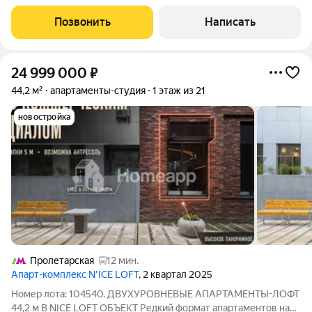
материалы, натуральное дерево, ковка. Квартира полностью
меблирована и готова к проживанию. Мебель выполнена на
Позвонить
Написать
заказ у ведущих европейских
24 999 000
₽
44,2 м²
апартаменты-студия
1 этаж из 21
новостройка
Пролетарская
12 мин.
Апарт-комплекс N’ICE LOFT
, 2 квартал 2025
Номер лота: 104540. ДВУХУРОВНЕВЫЕ АПАРТАМЕНТЫ-ЛОФТ
44,2 м В NICE LOFT ОБЪЕКТ Редкий формат апартаментов на