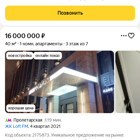
первом этаже NICE LOFT с потолками около 5 метров,
панорамным окном и возможностью создать полноценное
Позвонить
двухуровневое пространство. Площадь
16 000 000
₽
40 м²
1-комн. апартаменты
3 этаж из 7
новостройка
онлайн показ
хорошая цена
Пролетарская
19 мин.
ЖК Loft FM
, 4 квартал 2021
Код объекта: 2175873. Уникальное предложение на рынке