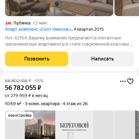
Лубянка
2 мин.
Апарт-комплекс «Сент Николас»
, 4 квартал 2015
Лот: 62154. Вашему вниманию предлагаются элегантные
трехкомнатные апартаменты в стиле современной классики в
ЖК клубного типа "St. Nickolas". Функциональная планировка:
гостиная, совмещенная с кухней и обеденной зоной, две
Позвонить
Написать
спальни со своими санузлами
66 802 416
₽
–15%
56 782 055
₽
от 279 959 ₽ в месяц
104,9 м²
3-комн. квартира
4 этаж из 26
новостройка