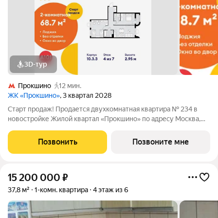
3D-тур
Прокшино
12 мин.
ЖК «Прокшино»
, 3 квартал 2028
Старт продаж! Продается двухкомнатная квартира № 234 в
новостройке Жилой квартал «Прокшино» по адресу Москва,
ТиНАО, Новомосковский АО, Сосенское С/П, Москва,
Новомосковский административный округ, район Коммунарка,
Позвонить
Позвоните мне
ЖК Прокшино, 7.1.3. Общая площадь
15 200 000
₽
37,8 м²
1-комн. квартира
4 этаж из 6