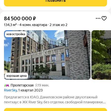
Позвонить
гардеробной и с/у, две
84 500 000
₽
134,3 м²
4-комн. квартира
2 этаж из 2
новостройка
хорошая цена
Пролетарская
19 мин.
RiverSky
, 1 квартал 2023
Предлагается в ЮАО, Даниловском районе двухэтажный
пентхаус в ЖК River Sky, без отделки, свободной планировки.
Общая площадь составляет 134,3 м кв. Квартира (пентхаус )