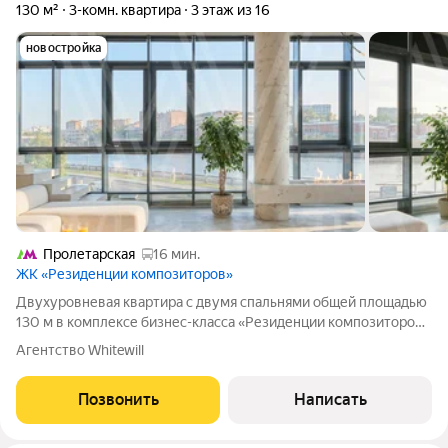
130 м²
3-комн. квартира
3 этаж из 16
новостройка
Пролетарская
16 мин.
ЖК «Резиденции композиторов»
Двухуровневая квартира с двумя спальнями общей площадью
130 м в комплексе бизнес-класса «Резиденции композиторов»
в двух минутах ходьбы от Павелецкой набережной. Квартира с
Агентство Whitewill
дизайнерской отделкой в современном стиле расположена на
третьем этаже.
Позвонить
Написать