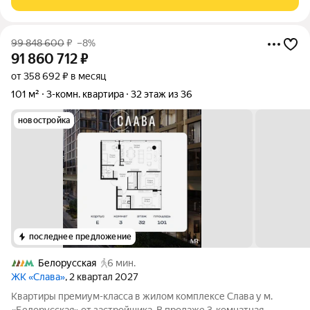
квадратных метра, 35 этаж из 61. О
99 848 600
₽
–8%
91 860 712
₽
от 358 692 ₽ в месяц
101 м²
3-комн. квартира
32 этаж из 36
новостройка
последнее предложение
Белорусская
6 мин.
ЖК «Слава»
, 2 квартал 2027
Квартиры премиум-класса в жилом комплексе Слава у м.