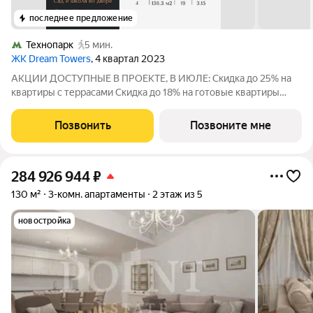
последнее предложение
Технопарк
5 мин.
ЖК Dream Towers
, 4 квартал 2023
АКЦИИ ДОСТУПНЫЕ В ПРОЕКТЕ, В ИЮЛЕ: Скидка до 25% на
квартиры с террасами Скидка до 18% на готовые квартиры
Рассрочка 0% от застройщика. Ключи в день покупки. На
данную квартиру действует Скидка 18% и она уже учтена в
Позвонить
Позвоните мне
стоимости. Скидка действуют
284 926 944
₽
130 м²
3-комн. апартаменты
2 этаж из 5
новостройка