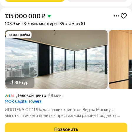
135 000 000
₽
103,9 м²
3-комн. квартира
35 этаж из 61
новостройка
3D-тур
Деловой центр
8 мин.
МФК Capital Towers
ИПОТЕКА ОТ 11,9% для наших клиентов Вид на Москву с
высоты птичьего полета в престижном районе Продается
видовая трехкомнатная квартира в башне Capital Towers на
Краснопресненской набережной. Общая площадь 103,9
Позвонить