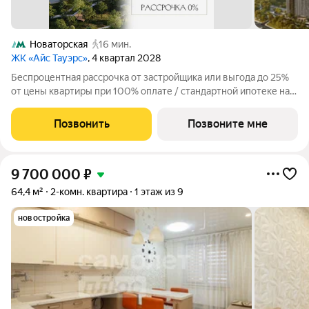
Новаторская
16 мин.
ЖК «Айс Тауэрс»
, 4 квартал 2028
Беспроцентная рассрочка от застройщика или выгода до 25%
от цены квартиры при 100% оплате / стандартной ипотеке на
ограниченный пул квартир. Просторная 1-комнатная квартира
на 45 этаже, 39.1 кв.м, в премиальном жилом комплексе «Айс
Позвонить
Позвоните мне
Тауэрс» (ЗАО
9 700 000
₽
64,4 м²
2-комн. квартира
1 этаж из 9
новостройка