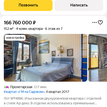
планировка продумана под динамичный ритм города и
Позвонить
Написать
спокойные вечера дома: кухня-гостиная с
166 760 000
₽
152 м²
4-комн. квартира
6 этаж из 7
новостройка
Пролетарская
17 мин.
Квартал «I’M на Садовом»
, 4 квартал 2017
Лот №f4886. Изысканная двухуровневая квартира с отделкой
в стиле Ар-деко. В отделке использовались премиальные