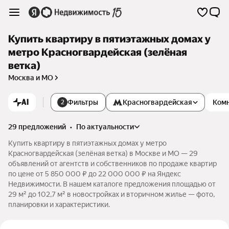
Купить квартиру в пятиэтажных домах у
метро Красногвардейская (зелёная
ветка)
Москва и МО
AI
Фильтры
Красногвардейская
Ком
2
29 предложений
•
по актуальности
Купить квартиру в пятиэтажных домах у метро
Красногвардейская (зелёная ветка) в Москве и МО — 29
объявлений от агентств и собственников по продаже квартир
по цене от 5 850 000 ₽ до 22 000 000 ₽ на Яндекс
Недвижимости. В нашем каталоге предложения площадью от
29 м² до 102,7 м² в новостройках и вторичном жилье — фото,
планировки и характеристики.