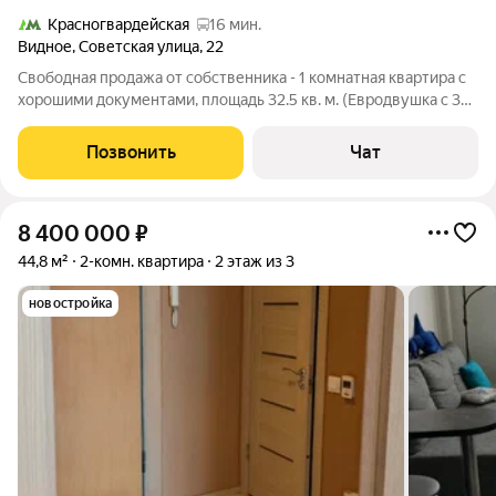
Красногвардейская
16 мин.
Видное
,
Советская улица
,
22
Свободная продажа от собственника - 1 комнатная квартира с
хорошими документами, площадь 32.5 кв. м. (Евродвушка с 3
окнами)) Никто не проживает, никто не прописан,
перепланировки не было, долгов, обременения нет, не
Позвонить
Чат
сдавалась в аренду. Один взрослый
8 400 000
₽
44,8 м²
2-комн. квартира
2 этаж из 3
новостройка