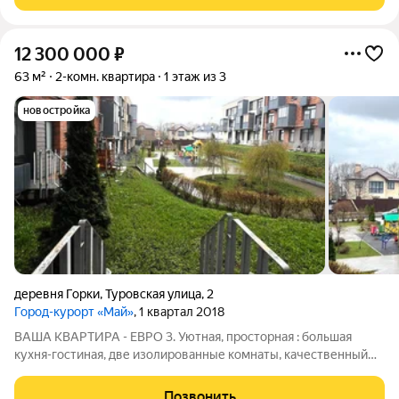
повышенной КОМФOРTНОСТИ, Общей площадью 66 кв.м.,
расположена
12 300 000
₽
63 м²
2-комн. квартира
1 этаж из 3
новостройка
деревня Горки
,
Туровская улица
,
2
Город-курорт «Май»
, 1 квартал 2018
ВАША КВАРТИРА - ЕВРО 3. Уютная, просторная : большая
кухня-гостиная, две изолированные комнаты, качественный
ремонт, приятные соседи, Приватная, безопасная территория.
Есть выход в закрытый двор, при желании можно оборудовать
Позвонить