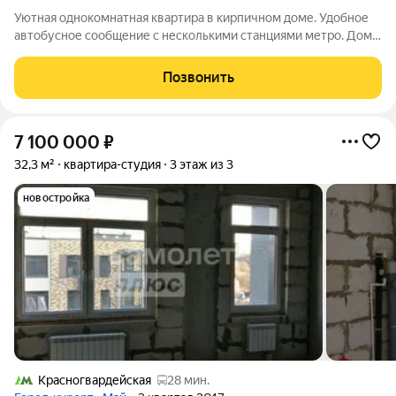
Уютная однокомнатная квартира в кирпичном доме. Удобное
автобусное сообщение с несколькими станциями метро. Дом и
подъезд в хорошем состоянии. Район с развитой социальной
инфраструктурой - рядом находятся школы, детские сады,
Позвонить
медицинские учреждения и
7 100 000
₽
32,3 м²
квартира-студия
3 этаж из 3
новостройка
Красногвардейская
28 мин.