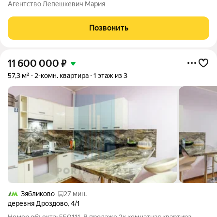
прихожая, балкон. В квартире сделан ремонт, можно заезжать
Агентство Лепешкевич Мария
и жить! Юридическая информация: Собственник квартиры
"Брусника. Обмен".
Позвонить
11 600 000
₽
57,3 м²
2-комн. квартира
1 этаж из 3
Зябликово
27 мин.
деревня Дроздово
,
4/1