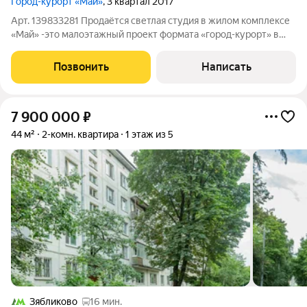
Город-курорт «Май»
, 3 квартал 2017
Арт. 139833281 Продаётся светлая студия в жилом комплексе
«Май» -это малоэтажный проект формата «город-курорт» в
экологически чистом районе. Комплекс расположен всего в 10
км от МКАД и удачно сочетает загородную атмосферу с
Позвонить
Написать
доступностью городской
7 900 000
₽
44 м²
2-комн. квартира
1 этаж из 5
Зябликово
16 мин.