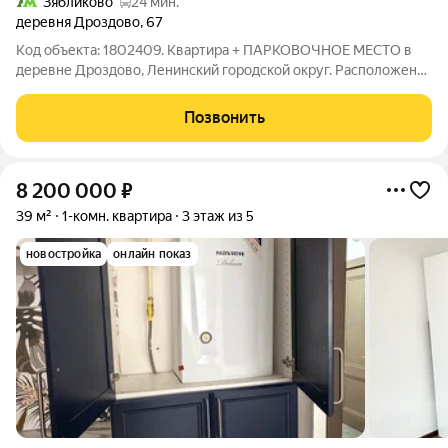
Зябликово
24 мин.
деревня Дроздово
,
67
Код объекта: 1802409. Квартира + ПАРКОВОЧНОЕ МЕСТО в
деревне Дроздово, Ленинский городской округ. Расположена
на втором этаже трёхэтажного дома, площадью 42,7 кв. м., в
стоимость включено отдельное парковочное место на
Позвонить
придомовой территории и
8 200 000
₽
39 м²
1-комн. квартира
3 этаж из 5
новостройка
онлайн показ