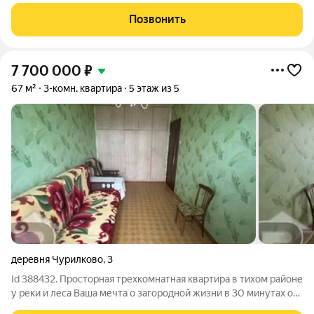
предложение для тех, кто ценит комфорт и независимость от
центрального отопления, а также пространство и комфорт
Позвонить
загородной жизни при городской
7 700 000
₽
67 м²
3-комн. квартира
5 этаж из 5
деревня Чурилково
,
3
Id 388432. Просторная трехкомнатная квартира в тихом районе
у реки и леса Ваша мечта о загородной жизни в 30 минутах от
метро! Продаётся уютная трёхкомнатная квартира в деревне