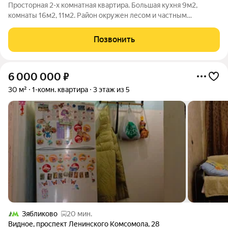
Просторная 2-х комнатная квартира. Большая кухня 9м2,
комнаты 16м2, 11м2. Район окружен лесом и частным
сектором. Кухня с газовой плитой и колонкой - всегда есть
горячая вода. Тишина и чистый воздух. В 100 метрах от дома
Позвонить
пруды и стадион. Есть дет сад
6 000 000
₽
30 м²
1-комн. квартира
3 этаж из 5
Зябликово
20 мин.
Видное
,
проспект Ленинского Комсомола
,
28