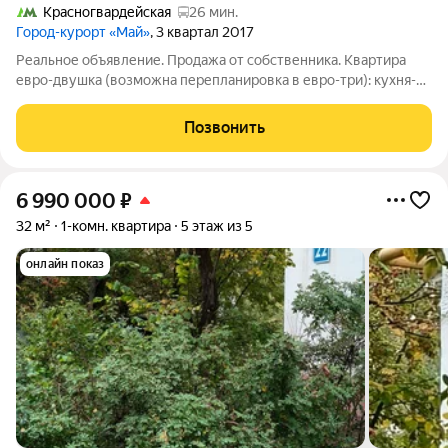
Красногвардейская
26 мин.
Город-курорт «Май»
, 3 квартал 2017
Реальное объявление. Продажа от собственника. Квартира
евро-двушка (возможна перепланировка в евро-три): кухня-
гостиная, комната, санузел, гардеробная, прихожая. Окна во
двор. Видеонаблюдение в подъезде и на придомовой
Позвонить
территории. Полная стоимость в
6 990 000
₽
32 м²
1-комн. квартира
5 этаж из 5
онлайн показ