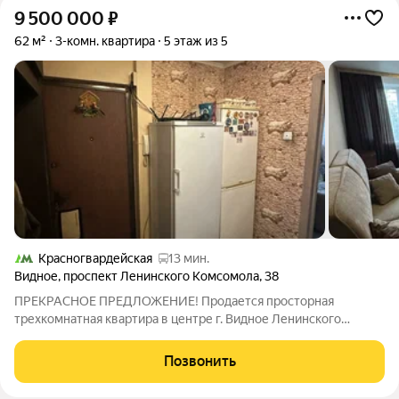
9 500 000
₽
62 м²
3-комн. квартира
5 этаж из 5
Красногвардейская
13 мин.
Видное
,
проспект Ленинского Комсомола
,
38
ПРЕКРАСНОЕ ПРЕДЛОЖЕНИЕ! Продается просторная
трехкомнатная квартира в центре г. Видное Ленинского
городского округа Московской области, на проспекте
Ленинского Комсомола, д. 38, на 5 этаже 5 этажного
Позвонить
панельного дома с усиленными панелями, общей