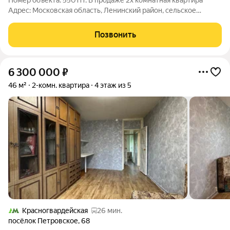
Номер объекта: 550111. В продаже 2х комнатная квартира
Адрес: Московская область, Ленинский район, сельское
поселение Развилковское, д. Дроздово, д.41 Квартира
расположена на 1 этаже 3 этажного дома на закрытой
Позвонить
территории. Квартира общей площадью
6 300 000
₽
46 м²
2-комн. квартира
4 этаж из 5
Красногвардейская
26 мин.
посёлок Петровское
,
68