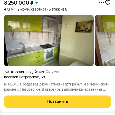
8 250 000
₽
47,1 м²
2-комн. квартира
5 этаж из 5
Красногвардейская
26 мин.
посёлок Петровское
,
68
Id 65015. Продаётся 2-комнaтная квартира 47.1 м в Ленинском
районе с. Пeтpoвскoе. В квартире выполнен качественный
современный ремонт. Идеально для тех, кто ищет квартиру, в
которую можно переехать и жить. Квартира не требует ни
Позвонить
каких вложений.