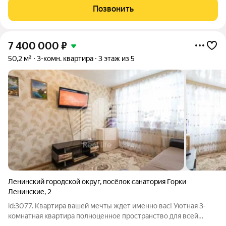
Чурилково от единственного собственника, свободная
Позвонить
продажа, чистая
7 400 000
₽
50,2 м²
3-комн. квартира
3 этаж из 5
Ленинский городской округ
,
посёлок cанатория Горки
Ленинские
,
2
id:3077. Квартира вашей мечты ждет именно вас! Уютная 3-
комнатная квартира полноценное пространство для всей