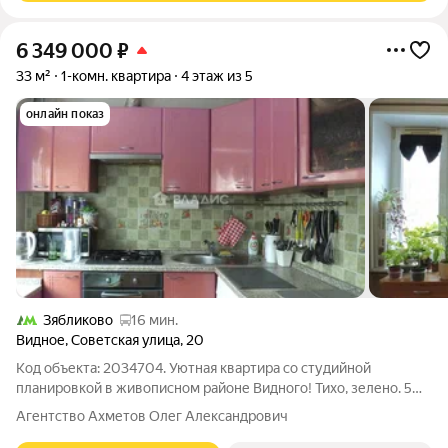
6 349 000
₽
33 м²
1-комн. квартира
4 этаж из 5
онлайн показ
Зябликово
16 мин.
Видное
,
Советская улица
,
20
Код объекта: 2034704. Уютная квартира со студийной
планировкой в живописном районе Видного! Тихо, зелено. 5
минут до остановки общественного транспорта. До ж/д
Агентство Ахметов Олег Александрович
станции 7 минут. До Москвы 20 минут. Мы гарантируем