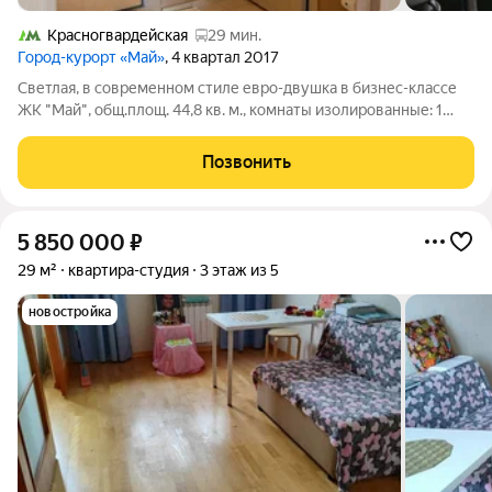
Красногвардейская
29 мин.
Город-курорт «Май»
, 4 квартал 2017
Светлая, в современном стиле евро-двушка в бизнес-классе
ЖК "Май", общ.площ. 44,8 кв. м., комнаты изолированные: 1
кмната-11 кв. м., 2я комната- соединена как кухня -гостиная- 15
кв. м. со встроенной кухней, есть гардеробная, просторная
Позвонить
ванная
5 850 000
₽
29 м²
квартира-студия
3 этаж из 5
новостройка