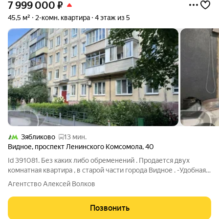
7 999 000
₽
45,5 м²
2-комн. квартира
4 этаж из 5
Зябликово
13 мин.
Видное
,
проспект Ленинского Комсомола
,
40
Id 391081. Без каких либо обременений . Продается двух
комнатная квартира , в старой части города Видное . -Удобная
транспортная доступность , в пяти минутах остановка
Агентство Алексей Волков
общественного транспорта-вы минуете все пробки города, как
при выезде и заезде в
Позвонить