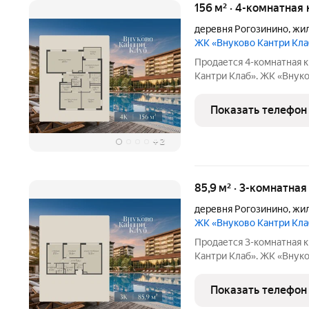
156 м² · 4-комнатная 
деревня Рогозинино
,
жил
ЖК «Внуково Кантри Кл
Продается 4-комнатная к
Кантри Клаб». ЖК «Внуково Кантри Кл
сочетаются природная и
мегаполиса. Пространство
Показать телефон
уединение,
+
2
85,9 м² · 3-комнатна
деревня Рогозинино
,
жил
ЖК «Внуково Кантри Кл
Продается 3-комнатная к
Кантри Клаб». ЖК «Внуково Кантри Кл
сочетаются природная и
мегаполиса. Пространство
Показать телефон
уединение,