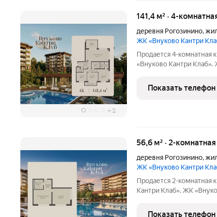
141,4 м² · 4-комнатна
деревня Рогозинино
,
жил
ЖК «Внуково Кантри Кл
Продается 4-комнатная к
«Внуково Кантри Клаб». ЖК «
гармонично сочетаются 
современного мегаполиса
Показать телефон
ценит уединение,
+
2
56,6 м² · 2-комнатна
деревня Рогозинино
,
жил
ЖК «Внуково Кантри Кл
Продается 2-комнатная к
Кантри Клаб». ЖК «Внуково Кантри Кл
сочетаются природная и
мегаполиса. Пространство
Показать телефон