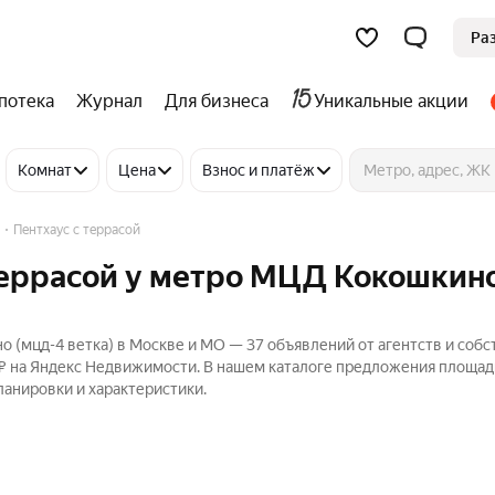
Ра
потека
Журнал
Для бизнеса
Уникальные акции
Комнат
Цена
Взнос и платёж
Пентхаус с террасой
 террасой у метро МЦД Кокошкин
о (мцд-4 ветка) в Москве и МО — 37 объявлений от агентств и соб
 ₽ на Яндекс Недвижимости. В нашем каталоге предложения площад
ланировки и характеристики.