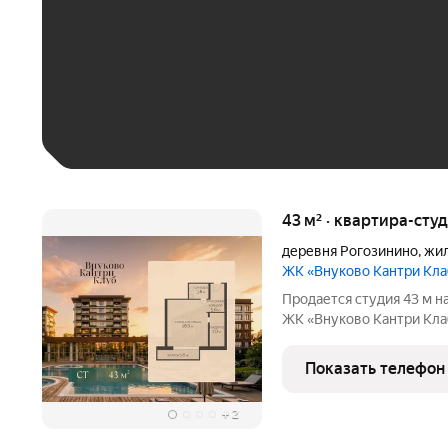
До 30 тыс. ₽
До 50 тыс. ₽
До 70 тыс. ₽
Больше 100 тыс. ₽
43 м² · квартира-студ
деревня Рогозинино
,
жил
ЖК «Внуково Кантри Кл
Продается студия 43 м н
ЖК «Внуково Кантри Клаб» место, где гармонично соче
природная идиллия и уд
Пространство, созданное
Показать телефон
премиальный сервис и
+
2