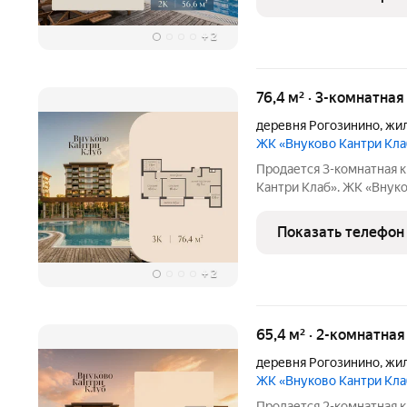
уединение,
+
2
76,4 м² · 3-комнатная
деревня Рогозинино
,
жил
ЖК «Внуково Кантри Кл
Продается 3-комнатная к
Кантри Клаб». ЖК «Внуково Кантри Кл
сочетаются природная и
мегаполиса. Пространство
Показать телефон
уединение,
+
2
65,4 м² · 2-комнатна
деревня Рогозинино
,
жил
ЖК «Внуково Кантри Кл
Продается 2-комнатная к