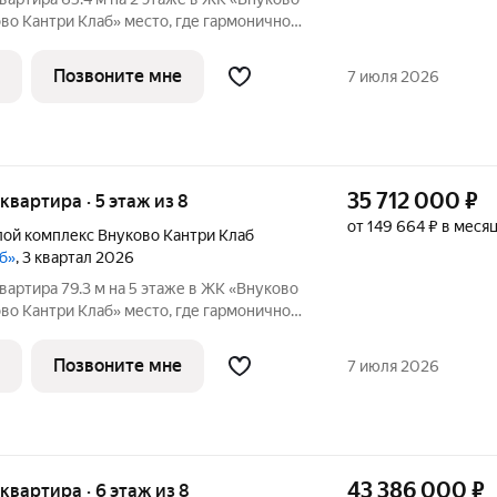
аб» место, где гармонично
диллия и удобства современного
, созданное для тех, кто ценит
Позвоните мне
7 июля 2026
35 712 000
₽
 квартира · 5 этаж из 8
от 149 664 ₽ в меся
ой комплекс Внуково Кантри Клаб
аб»
, 3 квартал 2026
вартира 79.3 м на 5 этаже в ЖК «Внуково
аб» место, где гармонично
диллия и удобства современного
, созданное для тех, кто ценит
Позвоните мне
7 июля 2026
43 386 000
₽
я квартира · 6 этаж из 8