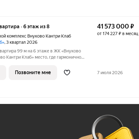
41 573 000
₽
квартира · 6 этаж из 8
от 174 227 ₽ в месяц
ой комплекс Внуково Кантри Клаб
аб»
, 3 квартал 2026
вартира 99 м на 6 этаже в ЖК «Внуково
аб» место, где гармонично
диллия и удобства современного
, созданное для тех, кто ценит
Позвоните мне
7 июля 2026
Ж