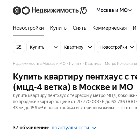
Москва и МО
Новостройки
Купить
Снять
Коммерческая
И
Купить
Квартиру
Новостройки
Недвижимость в Москве и МО
Купить
Квартира
Метро Кокошкино
Купить квартиру пентхаус с
(мцд-4 ветка) в Москве и МО
Купить квартиру пентхаус с террасой у метро МЦД Кокошкин
по продаже квартир по цене от 20 770 000 ₽ до 63 736 000
43 м² до 156 м² в новостройках и вторичном жилье — фото, п
37 объявлений:
по актуальности