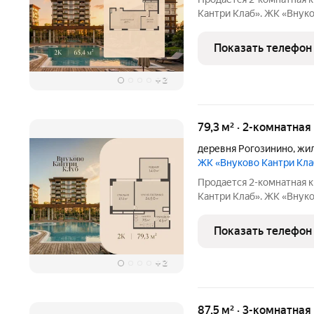
Кантри Клаб». ЖК «Внуково Кантри Кл
сочетаются природная и
мегаполиса. Пространство
Показать телефон
уединение,
+
2
79,3 м² · 2-комнатная
деревня Рогозинино
,
жил
ЖК «Внуково Кантри Кл
Продается 2-комнатная к
Кантри Клаб». ЖК «Внуково Кантри Кл
сочетаются природная и
мегаполиса. Пространство
Показать телефон
уединение,
+
2
87,5 м² · 3-комнатна