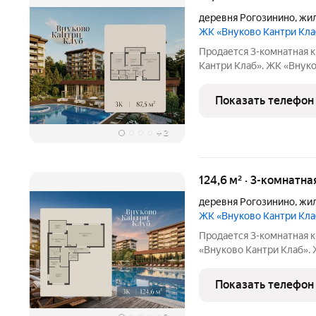
деревня Рогозинино
,
жил
ЖК «Внуково Кантри Кл
Продается 3-комнатная к
Кантри Клаб». ЖК «Внуково Кантри Кл
сочетаются природная и
мегаполиса. Пространство
Показать телефон
уединение,
+
2
124,6 м² · 3-комнатна
деревня Рогозинино
,
жил
ЖК «Внуково Кантри Кл
Продается 3-комнатная к
«Внуково Кантри Клаб». ЖК «
гармонично сочетаются 
современного мегаполиса
Показать телефон
ценит уединение,