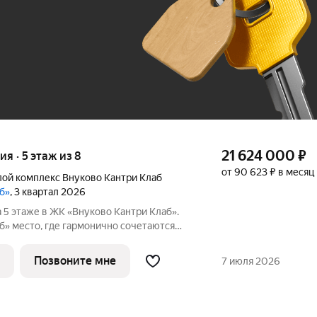
До 100 тыс. ₽
21 624 000
₽
ия · 5 этаж из 8
от 90 623 ₽ в месяц
ой комплекс Внуково Кантри Клаб
аб»
, 3 квартал 2026
а 5 этаже в ЖК «Внуково Кантри Клаб».
таются
обства современного мегаполиса.
 для тех, кто ценит уединение,
Позвоните мне
7 июля 2026