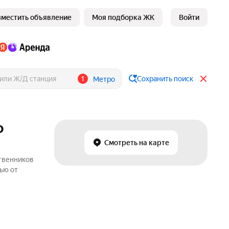
зместить объявление
Моя подборка ЖК
Войти
1
Сохранить поиск
Метро
о
Смотреть на карте
ственников
ью от