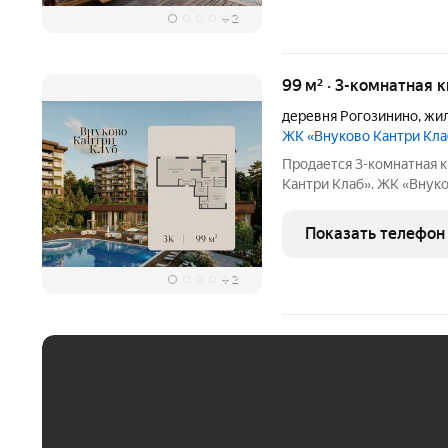
+
2
99 м² · 3-комнатная 
деревня Рогозинино
,
жил
ЖК «Внуково Кантри Кл
Продается 3-комнатная к
Кантри Клаб». ЖК «Внуково Кантри Кл
сочетаются природная и
мегаполиса. Пространство
Показать телефон
уединение,
+
2
ЕЖЕМЕСЯЧНЫЙ ПЛАТЁ