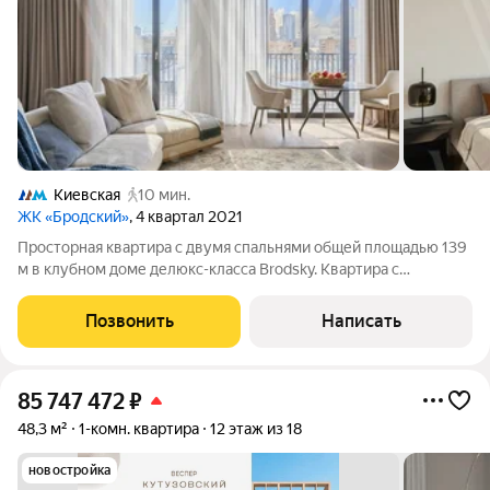
Киевская
10 мин.
ЖК «Бродский»
, 4 квартал 2021
Просторная квартира с двумя спальнями общей площадью 139
м в клубном доме делюкс-класса Brodsky. Квартира с
дизайнерским ремонтом от застройщика расположена на
третьем этаже. Отделка с использованием
Позвонить
Написать
высококачественных материалов паркет из
85 747 472
₽
48,3 м²
1-комн. квартира
12 этаж из 18
новостройка