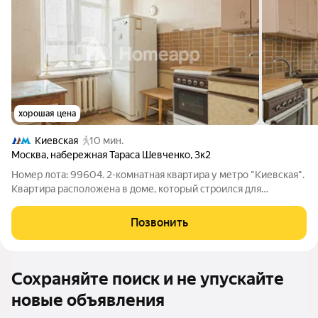
хорошая цена
Киевская
10 мин.
Москва
,
набережная Тараса Шевченко
,
3к2
Номер лота: 99604. 2-комнатная квартира у метро "Киевская".
Квартира расположена в доме, который строился для
сотрудников МИД, поэтому здесь сохраняется спокойная
атмосфера и достойное соседство. Квартира принадлежала
Позвонить
одной семье, аккуратно
Сохраняйте поиск и не упускайте
новые объявления