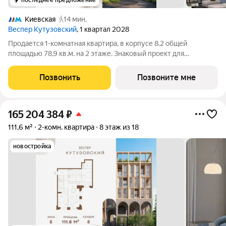
последнее предложение
Киевская
14 мин.
Веспер Кутузовский
, 1 квартал 2028
Продается 1-комнатная квартира, в корпусе 8.2 общей
площадью 78,9 кв.м. на 2 этаже. Знаковый проект для
ценителей комфортной городской среды от Веспер. Квартал
площадью 3,7 га расположен на Кутузовском проспекте и
Позвонить
Позвоните мне
воплощает новую концепцию идеально
165 204 384
₽
111,6 м²
2-комн. квартира
8 этаж из 18
новостройка