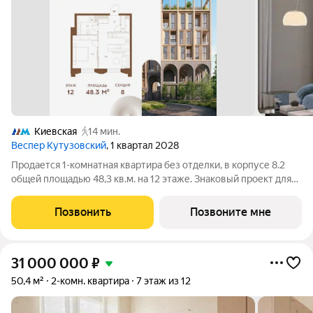
Киевская
14 мин.
Веспер Кутузовский
, 1 квартал 2028
Продается 1-комнатная квартира без отделки, в корпусе 8.2
общей площадью 48,3 кв.м. на 12 этаже. Знаковый проект для
ценителей комфортной городской среды от Веспер. Квартал
площадью 3,7 га расположен на Кутузовском проспекте и
Позвонить
Позвоните мне
воплощает новую
31 000 000
₽
50,4 м²
2-комн. квартира
7 этаж из 12