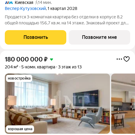
Киевская
14 мин.
Веспер Кутузовский
, 1 квартал 2028
Продается 3-комнатная квартира без отделки в корпусе 8.2
общей площадью 156,7 кв.м. на 14 этаже. Знаковый проект для
ценителей комфортной городской среды от Веспер. Квартал
площадью 3,7 га расположен на Кутузовском проспекте и
Позвонить
Позвоните мне
воплощает новую
180 000 000
₽
204 м²
5-комн. квартира
3 этаж из 13
новостройка
хорошая цена