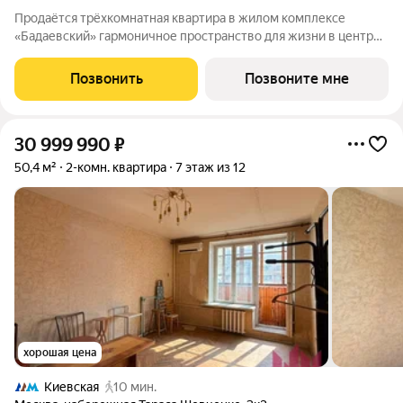
Продаётся трёхкомнатная квартира в жилом комплексе
«Бадаевский» гармоничное пространство для жизни в центре
Москвы. Здесь сочетаются семейный уют, ощущение
масштаба и визуальное удовольствие от видов на реку,
Позвонить
Позвоните мне
«Москва-Сити» и гостиницу Украина.
30 999 990
₽
50,4 м²
2-комн. квартира
7 этаж из 12
хорошая цена
Киевская
10 мин.