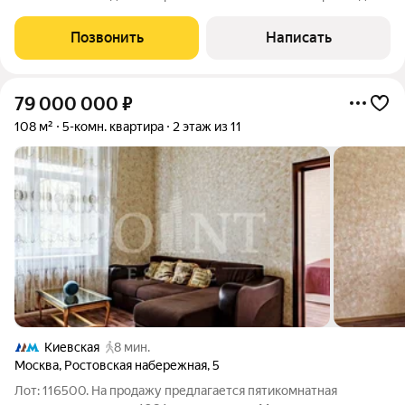
комфортного проживания можно спланировать просторную
кухню-столовую и гостиную, мастер-спальню с гардеробной и
Позвонить
Написать
санузлом, две спальни, а
79 000 000
₽
108 м²
5-комн. квартира
2 этаж из 11
Киевская
8 мин.
Москва
,
Ростовская набережная
,
5
Лот: 116500. На продажу предлагается пятикомнатная