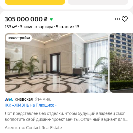
305 000 000
₽
153 м²
3-комн. квартира
5 этаж из 13
новостройка
Киевская
14 мин.
ЖК «ЖИЗНЬ на Плющихе»
Лот представлен без отделки, чтобы будущий владелец смог
воплотить свой дизайн-проект мечты. Отличный вариант для
комфортного проживания можно спланировать просторную
Агентство Contact Real Estate
кухню-столовую и гостиную, мастер-спальню с гардеробной и