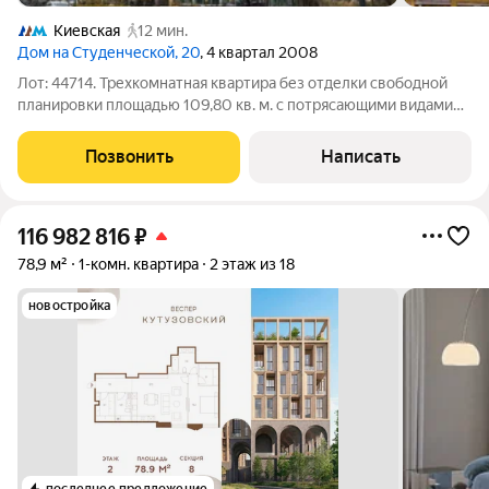
Киевская
12 мин.
Дом на Студенческой, 20
, 4 квартал 2008
Лот: 44714. Трехкомнатная квартира без отделки свободной
планировки площадью 109,80 кв. м. с потрясающими видами
на центр столицы и район Москва-Сити. Возможная
планировка: гостиная, две спальни, кухня, прихожая,
Позвонить
Написать
гардеробная, гостевой санузел,
116 982 816
₽
78,9 м²
1-комн. квартира
2 этаж из 18
новостройка