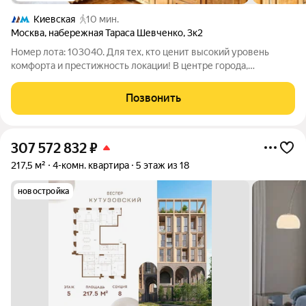
Киевская
10 мин.
Москва
,
набережная Тараса Шевченко
,
3к2
Номер лота: 103040. Для тех, кто ценит высокий уровень
комфорта и престижность локации! В центре города,
окруженный тишиной и зеленью! Продается 2-х комнатная
квартира на 3 этаже (2-й жилой этаж, 1-й этаж нежилой) 12-ти
Позвонить
этажного кирпичного
307 572 832
₽
217,5 м²
4-комн. квартира
5 этаж из 18
новостройка