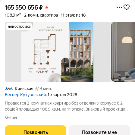
165 550 656
₽
108,9 м²
2-комн. квартира
11 этаж из 18
новостройка
Киевская
14 мин.
Веспер Кутузовский
, 1 квартал 2028
Продается 2-комнатная квартира без отделки в корпусе 8.2
общей площадью 108,9 кв.м. на 11 этаже. Знаковый проект для
ценителей комфортной городской среды от Веспер. Квартал
Vesper
площадью 3,7 га расположен на Кутузовском проспекте и
воплощает новую
Позвонить
Позвоните мне