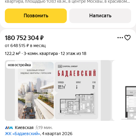
квартира, площадью 108,1 кв.м., в центре Москвы, в красивом
Сталинском доме на Ростовской набережной. Планировка:
гостиная, кухня, три спальни, кабинет, раздельный санузел,
Позвонить
Написать
прихожая, балкона, лоджия.
180 752 304
₽
от 648 515 ₽ в месяц
122,2 м²
3-комн. квартира
12 этаж из 18
новостройка
Киевская
19 мин.
ЖК «Бадаевский»
, 4 квартал 2026