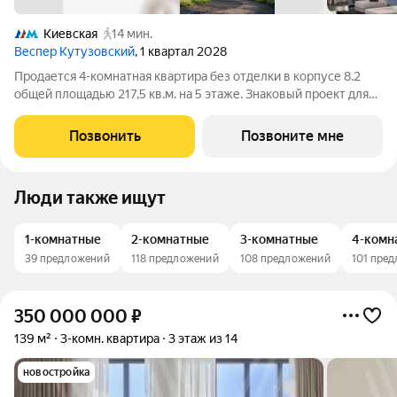
Киевская
14 мин.
Веспер Кутузовский
, 1 квартал 2028
Продается 4-комнатная квартира без отделки в корпусе 8.2
общей площадью 217,5 кв.м. на 5 этаже. Знаковый проект для
ценителей комфортной городской среды от Веспер. Квартал
площадью 3,7 га расположен на Кутузовском проспекте и
Позвонить
Позвоните мне
воплощает новую
Люди также ищут
1-комнатные
2-комнатные
3-комнатные
4-комн
39 предложений
118 предложений
108 предложений
101 пре
350 000 000
₽
139 м²
3-комн. квартира
3 этаж из 14
новостройка