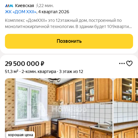
Киевская
22 мин.
ЖК «ДОМ XXII»
, 4 квартал 2026
Комплекс «ДомXXII» это 12этажный дом, построенный по
монолитнокирпичной технологии. В здании будет 109квартир,
причём покупатели смогут выбрать вариант с подходящей
планировкой в том числе жильё с патио, террасами или в
Позвонить
формате пентхауса. Потолки в
29 500 000
₽
51,3 м²
2-комн. квартира
3 этаж из 12
хорошая цена