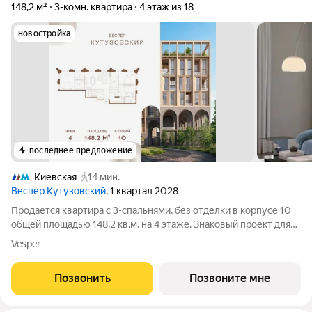
148,2 м²
3-комн. квартира
4 этаж из 18
новостройка
последнее предложение
Киевская
14 мин.
Веспер Кутузовский
, 1 квартал 2028
Продается квартира с 3-спальнями, без отделки в корпусе 10
общей площадью 148.2 кв.м. на 4 этаже. Знаковый проект для
ценителей комфортной городской среды от Веспер. Квартал
Vesper
площадью 3,7 га расположен на Кутузовском проспекте и
воплощает новую
Позвонить
Позвоните мне