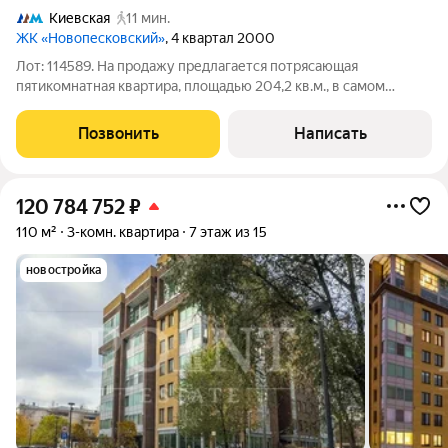
Киевская
11 мин.
ЖК «Новопесковский»
, 4 квартал 2000
Лот: 114589. На продажу предлагается потрясающая
пятикомнатная квартира, площадью 204,2 кв.м., в самом
сердце Москвы в жилом комплексе "Новопесковский".
Планировка: кухня-гостиная с зоной столовой, две спальни со
Позвонить
Написать
своими санузлами, одна из которых со
120 784 752
₽
110 м²
3-комн. квартира
7 этаж из 15
новостройка