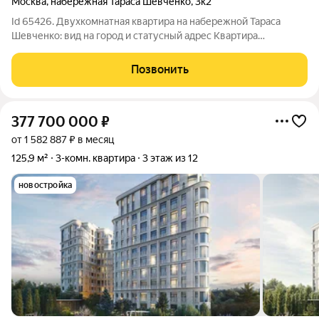
Москва
,
набережная Тараса Шевченко
,
3к2
Id 65426. Двухкомнатная квартира на набережной Тараса
Шевченко: вид на город и статусный адрес Квартира
расположена в доме, который строился для сотрудников МИД,
поэтому здесь сохраняется спокойная атмосфера и достойное
Позвонить
соседство. Эта квартира не
377 700 000
₽
от 1 582 887 ₽ в месяц
125,9 м²
3-комн. квартира
3 этаж из 12
новостройка