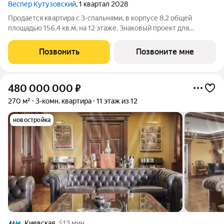
Веспер Кутузовский
, 1 квартал 2028
Продается квартира с 3-спальнями, в корпусе 8.2 общей
площадью 156,4 кв.м. на 12 этаже. Знаковый проект для
ценителей комфортной городской среды от Веспер. Квартал
площадью 3,7 га расположен на Кутузовском проспекте и
Позвонить
Позвоните мне
воплощает новую концепцию
480 000 000
₽
270 м²
3-комн. квартира
11 этаж из 12
новостройка
Киевская
13 мин.