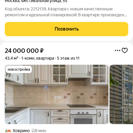
Москва
,
Фестивальная улица
,
55
Код объекта: 2212139. Квартира с новым качественным
ремонтом и идеальной планировкой! В квартире произведен
капитальный ремонт: заменены межкомнатные перегородки,
электрика, трубы. Финишная отделка выполнена из
Позвонить
качественных материалов. Все выглядит
24 000 000
₽
43,4 м²
1-комн. квартира
5 этаж из 11
новостройка
Ховрино
8 мин.