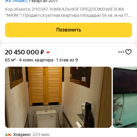
ЖК «Маяк»
, 1 квартал 2017
Код объекта: 2110347. УНИКАЛЬНОЕ ПРЕДЛОЖЕНИЕ В ЖК
"МАЯК"! Продается уютная квартира площадью 56 кв. м на 17-
м этаже 17-этажного дома ЖК "Маяк" по адресу:
Кудрявцева,14. Дом 2017 года постройки, индивидуальный
Позвонить
проект, окна выходят реку. Закрытая,
20 450 000
₽
65 м²
4-комн. квартира
1 этаж из 9
Ховрино
13 мин.