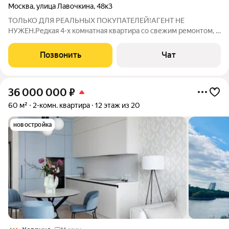
Москва
,
улица Лавочкина
,
48к3
ТОЛЬКО ДЛЯ РЕАЛЬНЫХ ПОКУПАТЕЛЕЙ!АГЕНТ НЕ
НУЖЕН.Редкая 4-х комнатная квартира со свежим ремонтом, с
мебелью и техникой в тихом парковом спальном районе на
севере Москвы, расположена в торце дома, окна на восток и
Позвонить
Чат
север.ПРЕИМУЩЕСТВА: 1. Высокий первый
36 000 000
₽
60 м²
2-комн. квартира
12 этаж из 20
новостройка