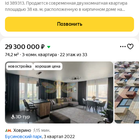
Id 389313. Продается современная двухкомнатная квартира
площадью 38 кв. м, расположенную в кирпичном доме на
тихой Зеленоградской улице. Объект выгодно выделяется
выполненным дизайнерским ремонтом, который создает
Позвонить
ощущение уюта и продуманного
29 300 000
₽
74,2 м²
3-комн. квартира
22 этаж из 33
новостройка
хорошая цена
3D-тур
Ховрино
15 мин.
Бусиновский парк
, 3 квартал 2022