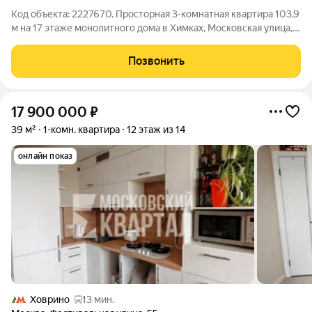
Код объекта: 2227670. Просторная 3-комнатная квартира 103,9
м на 17 этаже монолитного дома в Химках, Московская улица,
21 дизайнерский ремонт, крупные, панорамные окна и
продуманная планировка создают ощущение света, воздуха и
Позвонить
уюта с первого шага в
17 900 000
₽
39 м²
1-комн. квартира
12 этаж из 14
онлайн показ
Ховрино
13 мин.