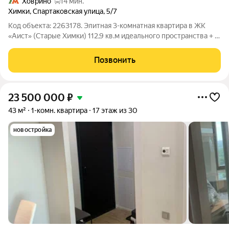
Ховрино
14 мин.
Химки
,
Спартаковская улица
,
5/7
Код объекта: 2263178. Элитная 3-комнатная квартира в ЖК
«Аист» (Старые Химки) 112,9 кв.м идеального пространства + 2
просторные лоджии. Гостиная 25,4 кв.м с зонированием
(спальня + гостиная), кухня 14,3 кв.м с техникой и гарнитуром,
Позвонить
спальня 17,1 кв.м
23 500 000
₽
43 м²
1-комн. квартира
17 этаж из 30
новостройка