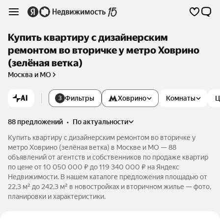
Купить квартиру с дизайнерским
ремонтом во вторичке у метро Ховрино
(зелёная ветка)
Москва и МО
AI
Фильтры
Ховрино
Комнаты
Ц
3
88 предложений
•
по актуальности
Купить квартиру с дизайнерским ремонтом во вторичке у
метро Ховрино (зелёная ветка) в Москве и МО — 88
объявлений от агентств и собственников по продаже квартир
по цене от 10 050 000 ₽ до 119 340 000 ₽ на Яндекс
Недвижимости. В нашем каталоге предложения площадью от
22,3 м² до 242,3 м² в новостройках и вторичном жилье — фото,
планировки и характеристики.