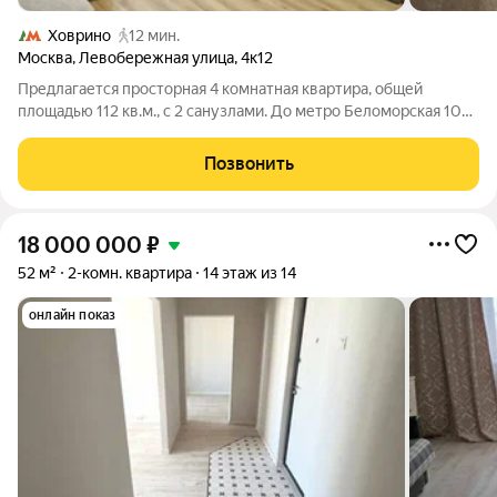
Ховрино
12 мин.
Москва
,
Левобережная улица
,
4к12
Предлагается просторная 4 комнатная квартира, общей
площадью 112 кв.м., с 2 санузлами. До метро Беломорская 10
минут пешком, до метро Ховрино 15 минут пешком.
Прекрасный зеленый район, Химкинский лесопарк в 5 минутах
Позвонить
езды на автомобиле. Во дворе
18 000 000
₽
52 м²
2-комн. квартира
14 этаж из 14
онлайн показ