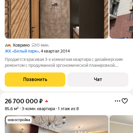
Ховрино
10 мин.
ЖК «Белый парк»
, 4 квартал 2014
Продается красивая 3-х комнатная квартира с дизайнерским
ремонтом с продуманной эргономической планировкой.
Много встроенных шкафов. Кодиционеры во всех помещениях.
Рядом с метро. В доме есть подземный паркинг. У
Позвонить
Чат
собственника есть парковочное место
26 700 000
₽
85,6 м²
3-комн. квартира
1 этаж из 8
новостройка