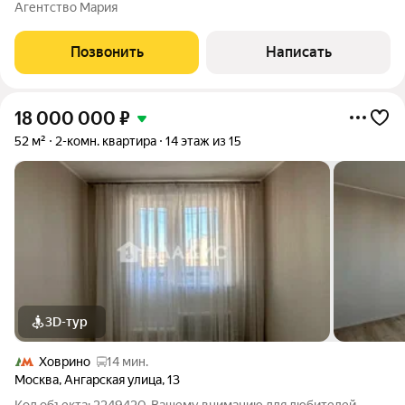
комплекса Акватория. Просторное жилье с общим метражом
Агентство Мария
183 м притягивает внимание благодаря современному
дизайну, функциональной планировке и
Позвонить
Написать
18 000 000
₽
52 м²
2-комн. квартира
14 этаж из 15
3D-тур
Ховрино
14 мин.
Москва
,
Ангарская улица
,
13