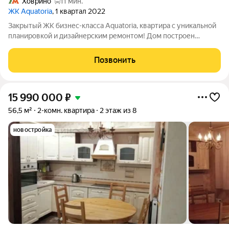
Ховрино
11 мин.
ЖК Aquatoria
, 1 квартал 2022
Закрытый ЖК бизнес-класса Aquatoria, квартира с уникальной
планировкой и дизайнерским ремонтом! Дом построен
международным девелопером премиум-класса Wainbridge с
безупречной репутацией строительства и проектирования. О
Позвонить
квартире: - Редкая планировка
15 990 000
₽
56,5 м²
2-комн. квартира
2 этаж из 8
новостройка