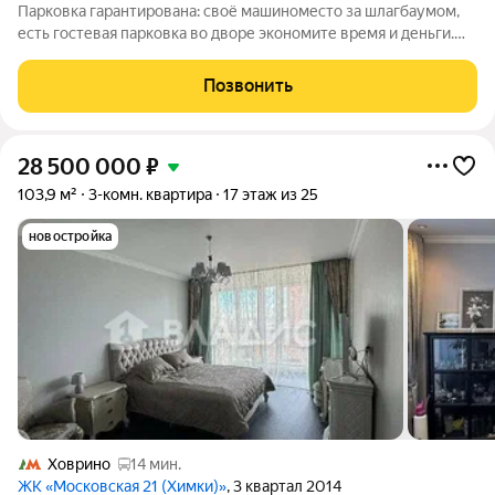
Парковка гарантирована: своё машиноместо за шлагбаумом,
есть гостевая парковка во дворе экономите время и деньги.
Полностью готова к заселению: свежий ремонт (окна Rehau,
дверь Multlock), кондиционеры в каждой комнате, остаётся вся
Позвонить
мебель и техника
28 500 000
₽
103,9 м²
3-комн. квартира
17 этаж из 25
новостройка
Ховрино
14 мин.
ЖК «Московская 21 (Химки)»
, 3 квартал 2014