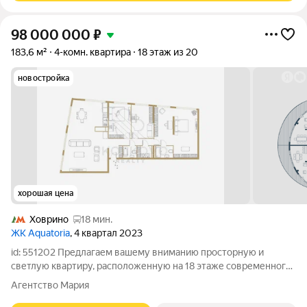
98 000 000
₽
183,6 м²
4-комн. квартира
18 этаж из 20
новостройка
хорошая цена
Ховрино
18 мин.
ЖК Aquatoria
, 4 квартал 2023
id: 551202 Предлагаем вашему вниманию просторную и
светлую квартиру, расположенную на 18 этаже современного
20-этажного дома в одном из самых престижных районов
Агентство Мария
Москвы. Общая площадь квартиры составляет 183.60 м, что