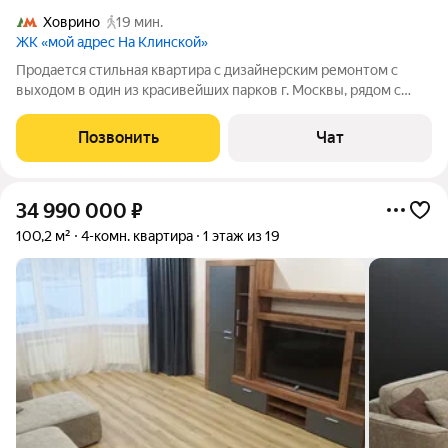
Ховрино
19 мин.
ЖК «мой адрес На Клинской»
Продается стильная квартира с дизайнерским ремонтом с
выходом в один из красивейших парков г. Москвы, рядом с
метром в новом современном ЖК, находится на 6 этаже 13
этажного дома. Продуманный дизайнерский ремонт. Теплые
Позвонить
Чат
полы . Полы -ламинат (наборной
34 990 000
₽
100,2 м²
4-комн. квартира
1 этаж из 19