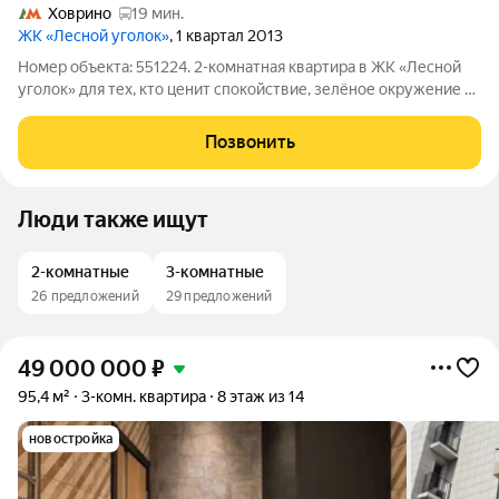
Ховрино
19 мин.
ЖК «Лесной уголок»
, 1 квартал 2013
Номер объекта: 551224. 2-комнатная квартира в ЖК «Лесной
уголок» для тех, кто ценит спокойствие, зелёное окружение и
комфортный ритм жизни без ощущения плотной городской
застройки. Один из самых уютных жилых комплексов в Химках
Позвонить
с малоэтажной
Люди также ищут
2-комнатные
3-комнатные
26 предложений
29 предложений
49 000 000
₽
95,4 м²
3-комн. квартира
8 этаж из 14
новостройка