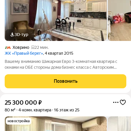
3D-тур
Ховрино
22 мин.
ЖК «Правый берег»
, 4 квартал 2015
Вашему вниманию Шикарная Евро 3-комнатная квартира с
окнами на ОБЕ стороны дома бизнес класса с Авторским
Стильным ремонтом. ОТДЕЛКА из Качественных,
Натуральных Премиальных материалов: - паркет из дуба, -
Позвонить
мраморная столешница на Кухне и мраморные
25 300 000
₽
80 м²
4-комн. квартира
16 этаж из 25
новостройка