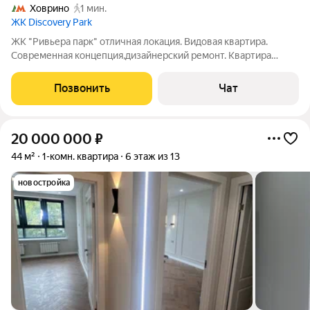
Ховрино
1 мин.
ЖК Discovery Park
ЖК "Ривьера парк" отличная локация. Видовая квартира.
Современная концепция,дизайнерский ремонт. Квартира
продаётся с мебелью. Сделаны тёплые полы. Подходит под
ипотеку.
Позвонить
Чат
20 000 000
₽
44 м²
1-комн. квартира
6 этаж из 13
новостройка