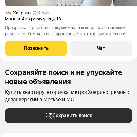
Ховрино
14 мин.
Москва
,
Ангарская улица
,
13
Прекрасная просторная двухкомнатная квартира со свежим
ремонтом. Комнаты изолированные, просторный коридор и
кухня,санузел раздельный, стеклопакеты и застекленный
балкон.Кондиционер.Последний этаж обеспечивает полную
Позвонить
Чат
тишину от соседей сверху, соседи
Сохраняйте поиск и не упускайте
новые объявления
Купить квартиру, вторичка, метро: Ховрино, ремонт:
дизайнерский в Москве и МО
Сохранить поиск