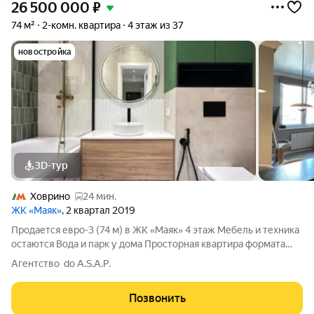
26 500 000
₽
74 м²
2-комн. квартира
4 этаж из 37
новостройка
3D-тур
Ховрино
24 мин.
ЖК «Маяк»
, 2 квартал 2019
Продается евро-3 (74 м) в ЖК «Маяк» 4 этаж Мебель и техника
остаются Вода и парк у дома Просторная квартира формата
«евро-3» в полностью сданном премиальном комплексе на
Агентство do A.S.A.P.
берегу канала им. Москвы. Идеальный вариант для тех, кто
ищет готовое
Позвонить