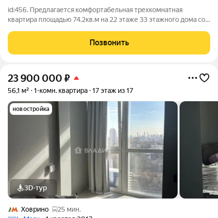
id:456. Предлагается комфортабельная трехкомнатная
квартира площадью 74.2кв.м на 22 этаже 33 этажного дома со
свежим ремонтом «под себя», готовая к проживанию.
Продуманная планировка: Кухня-гостиная, разнесенные
Позвонить
спальни, два санузла, просторный холл.
23 900 000
₽
56,1 м²
1-комн. квартира
17 этаж из 17
новостройка
3D-тур
Ховрино
25 мин.