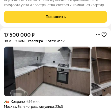
Код объекта: 2249420. Вашему вниманию для любителей
комфорта уюта и пространства, светлая 2-комнатная квартира
на 14 этаже по адресу Ангарская улица, дом 13. Высокий этаж
дарит больше света и открытые виды на улицу , а
Позвонить
изолированные комнаты 14 и 18 м
17 500 000
₽
38 м²
2-комн. квартира
3 этаж из 12
Ховрино
14 мин.
Москва
,
Зеленоградская улица
,
23к3