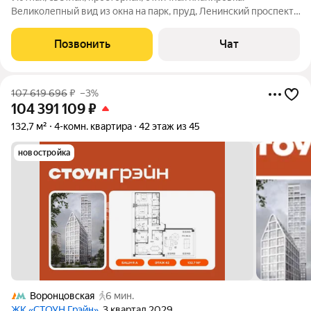
Великолепный вид из окна на парк, пруд, Ленинский проспект.
Открытый горизонт!!. Единственный собственник с котлована.
Чистые документы. Квартира без обременений и жильцов(!),
Позвонить
Чат
готова к сделке и
107 619 696
₽
–3%
104 391 109
₽
132,7 м²
4-комн. квартира
42 этаж из 45
новостройка
Воронцовская
6 мин.
ЖК «СТОУН Грэйн»
, 3 квартал 2029