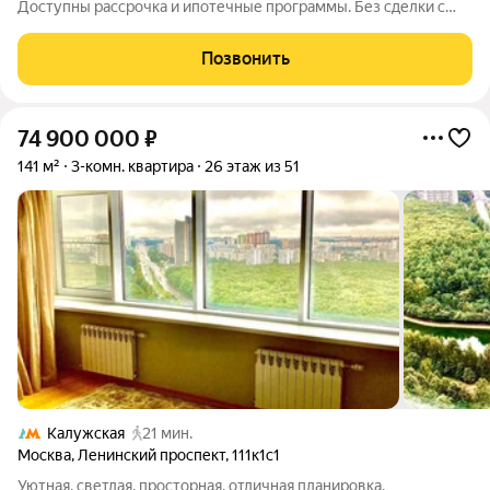
Доступны рассрочка и ипотечные программы. Без сделки с
физлицом и проверки истории собственников. Жилой
Комплекс премиум-класса. Продаётся 2-к квартира номер 1031
Позвонить
общей площадью 60.5 кв.м. на
74 900 000
₽
141 м²
3-комн. квартира
26 этаж из 51
Калужская
21 мин.
Москва
,
Ленинский проспект
,
111к1с1
Уютная, светлая, просторная, отличная планировка.