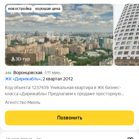
новостройка
хорошая цена
3D-тур
Воронцовская
11 мин.
ЖК «Дирижабль»
, 2 квартал 2012
Код объекта: 1237439. Уникальная квартира в ЖК бизнес-
класса «Дирижабль» Предлагаем к продаже просторную
трёхкомнатную квартиру площадью 107 кв. м. на 39 этаже
Агентство Миэль
жилого комплекса «Дирижабль». Это идеальное сочетание
комфорта, стиля и современного
Позвонить