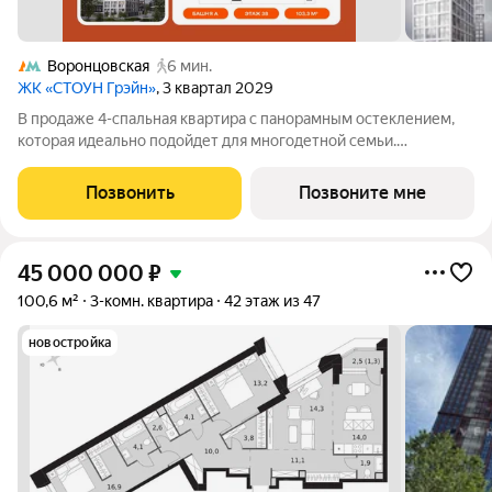
Воронцовская
6 мин.
ЖК «СТОУН Грэйн»
, 3 квартал 2029
В продаже 4-спальная квартира с панорамным остеклением,
которая идеально подойдет для многодетной семьи.
Планировка позволяет разместить большое количество зон
хранения вещей, 3 ванных комнаты, а также обустроить мягкое
Позвонить
Позвоните мне
пространство для совместного
45 000 000
₽
100,6 м²
3-комн. квартира
42 этаж из 47
новостройка