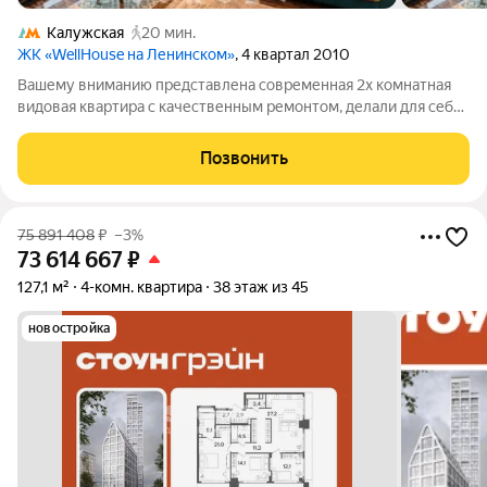
Калужская
20 мин.
ЖК «WellHouse на Ленинском»
, 4 квартал 2010
Вашему вниманию представлена современная 2х комнатная
видовая квартира с качественным ремонтом, делали для себя,
для жизни, продумана каждая деталь в интерьере. Квартира
полностью укомплектована всей необходимой мебелью и
Позвонить
бытовой техникой. Квартира
75 891 408
₽
–3%
73 614 667
₽
127,1 м²
4-комн. квартира
38 этаж из 45
новостройка