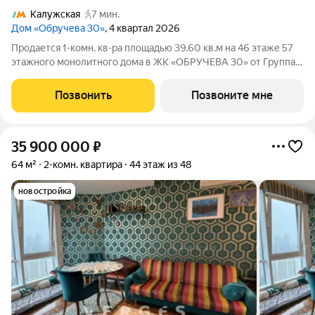
Калужская
7 мин.
Дом «Обручева 30»
, 4 квартал 2026
Продается 1-комн. кв-ра площадью 39.60 кв.м на 46 этаже 57
этажного монолитного дома в ЖК «ОБРУЧЕВА 30» от Группа
ЛСР. «Обручева 30» - дом бизнес-класса в престижном районе
ЮЗАО и шаговой доступности от станции метро «Калужская».
Позвонить
Позвоните мне
Два корпуса
35 900 000
₽
64 м²
2-комн. квартира
44 этаж из 48
новостройка