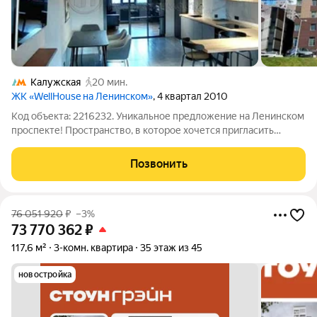
Калужская
20 мин.
ЖК «WellHouse на Ленинском»
, 4 квартал 2010
Код объекта: 2216232. Уникальное предложение на Ленинском
проспекте! Пространство, в которое хочется пригласить
друзей и гостей. Большая, светлая квартира с кухней-гостиной
36 м. Монолитный дом, 6-й этаж , высокие потолки.
Позвонить
Современный ремонт.
76 051 920
₽
–3%
73 770 362
₽
117,6 м²
3-комн. квартира
35 этаж из 45
новостройка