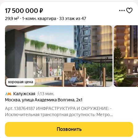
17 500 000
₽
29,9 м²
1-комн. квартира
33 этаж из 47
хорошая цена
Калужская
13 мин.
Москва
,
улица Академика Волгина
,
2к1
Арт. 138764187 ИНФРАСТРУКТУРА И ОКРУЖЕНИЕ: -
Исключительная транспортная доступность: Метро
«Коньково» 1012 мин пешком (ст. Калужско-Рижской линии),
до «Беляево» 15 мин. Автобусы прямо у дома: маршруты до
Позвонить
метро, ТЦ, остановка «Ул. Академика