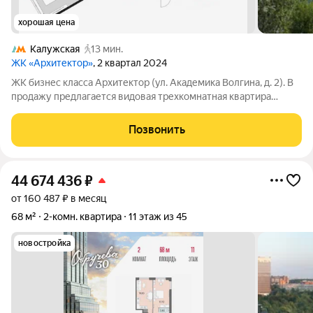
хорошая цена
Калужская
13 мин.
ЖК «Архитектор»
, 2 квартал 2024
ЖК бизнес класса Архитектор (ул. Академика Волгина, д. 2). В
продажу предлагается видовая трехкомнатная квартира
общей площадью 100,6м2, расположенная на 42 этаже с
завораживающими видами на всю Москву и на закат. Высокие
Позвонить
потолки 3,25. В квартире 4
44 674 436
₽
от 160 487 ₽ в месяц
68 м²
2-комн. квартира
11 этаж из 45
новостройка