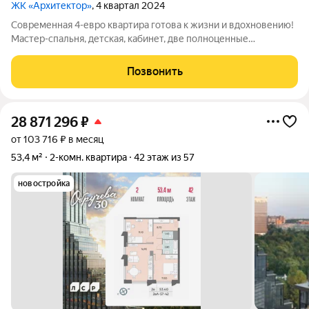
ЖК «Архитектор»
, 4 квартал 2024
Современная 4-евро квартира готова к жизни и вдохновению!
Мастер-спальня, детская, кабинет, две полноценные
гардеробные и два санузла планировка, в которой всё
продумано до мелочей для комфортной и красивой жизни.
Позвонить
Напольное покрытие кварцвинил,
28 871 296
₽
от 103 716 ₽ в месяц
53,4 м²
2-комн. квартира
42 этаж из 57
новостройка