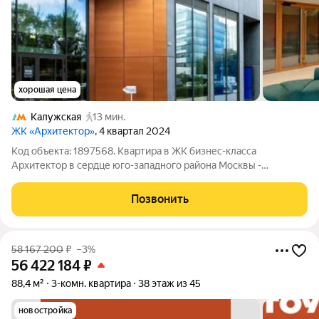
хорошая цена
Калужская
13 мин.
ЖК «Архитектор»
, 4 квартал 2024
Код объекта: 1897568. Квартира в ЖК бизнес-класса
Архитектор в сердце юго-западного района Москвы -
Обручевском районе. Комплекс высокого уровня: закрытый
двор, подземный паркинг, дизайнерское гранд-лобби,
Позвонить
бесшумные лифты, система Умный дом.
58 167 200
₽
–3%
56 422 184
₽
88,4 м²
3-комн. квартира
38 этаж из 45
новостройка