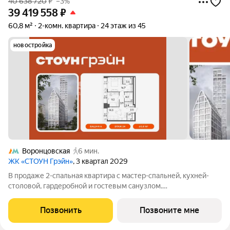
40 638 720
₽
–3%
39 419 558
₽
60,8 м²
2-комн. квартира
24 этаж из 45
новостройка
Воронцовская
6 мин.
ЖК «СТОУН Грэйн»
, 3 квартал 2029
В продаже 2-спальная квартира с мастер-спальней, кухней-
столовой, гардеробной и гостевым санузлом.
Дополнительные преимущества - панорамное остекление и
выход на балкон из каждой комнаты. Квартира с 2 спальнями -
Позвонить
Позвоните мне
прекрасный выбор для семей с 1-2