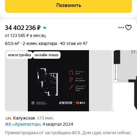
расположенном в престижном районе ЮЗАО Обручевский
Позвонить
(ул. Академика Волгина). Это не
34 402 236
₽
от 123 585 ₽ в месяц
60,5 м²
2-комн. квартира
40 этаж из 47
новостройка
онлайн показ
Калужская
13 мин.
ЖК «Архитектор»
, 4 квартал 2024
Прямая продажа от застройщика ФСК. Дом сдан, ключи сейчас.