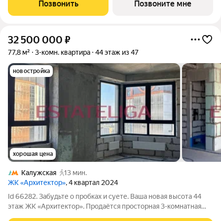
ЮЗАО и шаговой доступности от станции метро «Калужская».
Позвонить
Позвоните мне
Два корпуса
32 500 000
₽
77,8 м²
3-комн. квартира
44 этаж из 47
новостройка
хорошая цена
Калужская
13 мин.
ЖК «Архитектор»
, 4 квартал 2024
Id 66282. Забудьте о пробках и суете. Ваша новая высота 44
этаж ЖК «Архитектор». Продаётся просторная 3-комнатная
квартира (77,8 м) в сданном доме бизнес-класса,