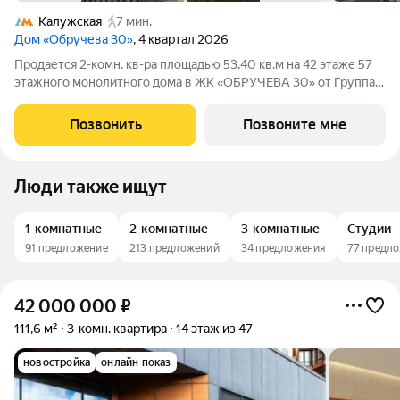
Калужская
7 мин.
Дом «Обручева 30»
, 4 квартал 2026
Продается 2-комн. кв-ра площадью 53.40 кв.м на 42 этаже 57
этажного монолитного дома в ЖК «ОБРУЧЕВА 30» от Группа
ЛСР. «Обручева 30» - дом бизнес-класса в престижном районе
ЮЗАО и шаговой доступности от станции метро «Калужская».
Позвонить
Позвоните мне
Два корпуса
Люди также ищут
1-комнатные
2-комнатные
3-комнатные
Студии
91 предложение
213 предложений
34 предложения
77 предл
42 000 000
₽
111,6 м²
3-комн. квартира
14 этаж из 47
новостройка
онлайн показ