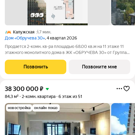
Калужская
7 мин.
Дом «Обручева 30»
, 4 квартал 2026
Продается 2-комн. кв-ра площадью 68.00 кв.м на 11 этаже 11
этажного монолитного дома в ЖК «ОБРУЧЕВА 30» от Группа
ЛСР. «Обручева 30» - дом бизнес-класса в престижном районе
ЮЗАО и шаговой доступности от станции метро «Калужская».
Позвонить
Позвоните мне
Два корпуса
38 300 000
₽
84,3 м²
2-комн. квартира
6 этаж из 51
новостройка
онлайн показ