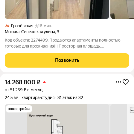
Грачёвская
16 мин.
Москва
,
Сенежская улица
,
3
Код объекта: 2274499. Продаются апартаменты полностью
готовые для проживания!!! Просторная площадь.
Дополнительный второй этаж. Вся мебель и техника остается
новому собственнику. Свободная продажа. Обременений
Позвонить
никаких нет. Прекрасный вариант для
14 268 800
₽
от 51 259 ₽ в месяц
24,5 м²
квартира-студия
31 этаж из 32
новостройка