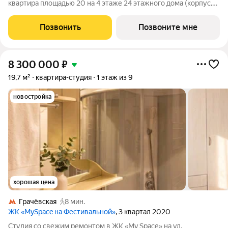
квартира площадью 20 на 4 этаже 24 этажного дома (корпус,
секция) в проекте ПИК «Бусиновский парк». Удобное
расположение: 20 минут пешком до станций метро «Ховрино»
Позвонить
Позвоните мне
и 15 минут от МЦД «Грачёвская». 5
8 300 000
₽
19,7 м²
квартира-студия
1 этаж из 9
новостройка
хорошая цена
Грачёвская
8 мин.
ЖК «MySpace на Фестивальной»
, 3 квартал 2020
Студия со свежим ремонтом в ЖК «My Sрaсе» нa ул.