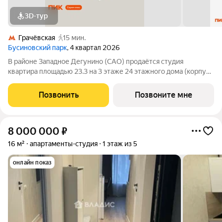
3D-тур
Грачёвская
15 мин.
Бусиновский парк
, 4 квартал 2026
В районе Западное Дегунино (САО) продаётся студия
квартира площадью 23.3 на 3 этаже 24 этажного дома (корпус,
секция) в проекте ПИК «Бусиновский парк». Удобное
расположение: 20 минут пешком до станций метро «Ховрино»
Позвонить
Позвоните мне
и 15 минут от МЦД «Грачёвская». 5
8 000 000
₽
16 м²
апартаменты-студия
1 этаж из 5
онлайн показ