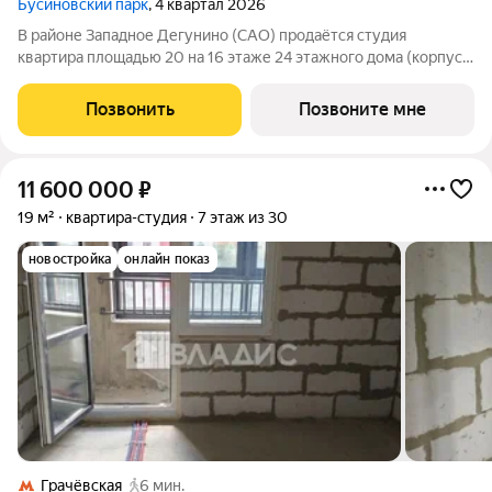
Бусиновский парк
, 4 квартал 2026
В районе Западное Дегунино (САО) продаётся студия
квартира площадью 20 на 16 этаже 24 этажного дома (корпус,
секция) в проекте ПИК «Бусиновский парк». Удобное
расположение: 20 минут пешком до станций метро «Ховрино»
Позвонить
Позвоните мне
и 15 минут от МЦД «Грачёвская». 5
11 600 000
₽
19 м²
квартира-студия
7 этаж из 30
новостройка
онлайн показ
Грачёвская
6 мин.