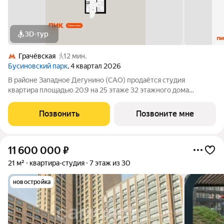
3D-тур
Грачёвская
12 мин.
Бусиновский парк
, 4 квартал 2026
В районе Западное Дегунино (САО) продаётся студия
квартира площадью 20.9 на 25 этаже 32 этажного дома
(корпус, секция) в проекте ПИК «Бусиновский парк». Удобное
расположение: 20 минут пешком до станций метро «Ховрино»
Позвонить
Позвоните мне
и 15 минут от МЦД «Грачёвская».
11 600 000
₽
21 м²
квартира-студия
7 этаж из 30
новостройка