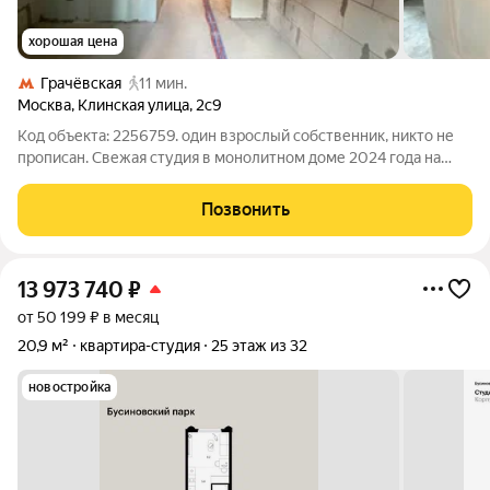
хорошая цена
Грачёвская
11 мин.
Москва
,
Клинская улица
,
2с9
Код объекта: 2256759. один взрослый собственник, никто не
прописан. Свежая студия в монолитном доме 2024 года на
Клинской компактное и светлое пространство 23 м, где легко
сделать современное решение под себя. Высота потолков 2,85
Позвонить
м делает комнату
13 973 740
₽
от 50 199 ₽ в месяц
20,9 м²
квартира-студия
25 этаж из 32
новостройка