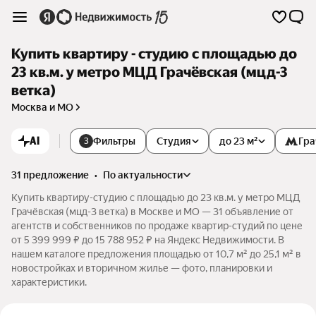
Купить квартиру - студию с площадью до
23 кв.м. у метро МЦД Грачёвская (мцд-3
ветка)
Москва и МО
AI
Фильтры
Студия
до 23 м²
Гра
3
31 предложение
•
по актуальности
Купить квартиру-студию с площадью до 23 кв.м. у метро МЦД
Грачёвская (мцд-3 ветка) в Москве и МО — 31 объявление от
агентств и собственников по продаже квартир-студий по цене
от 5 399 999 ₽ до 15 788 952 ₽ на Яндекс Недвижимости. В
нашем каталоге предложения площадью от 10,7 м² до 25,1 м² в
новостройках и вторичном жилье — фото, планировки и
характеристики.