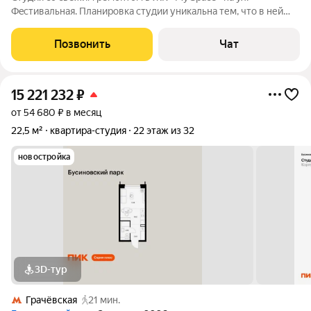
Фecтивaльная. Планировка студии уникальна тем, что в ней
имеется ниша, в которой установлена двухспальная кровать
шириной 1,4 м. Планировка П-образная. 2 полноценных окна.
Позвонить
Чат
Локация: 20 мин на автомобиле
15 221 232
₽
от 54 680 ₽ в месяц
22,5 м²
квартира-студия
22 этаж из 32
новостройка
3D-тур
Грачёвская
21 мин.