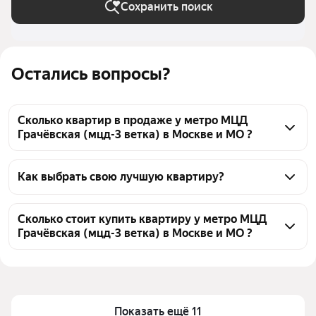
Сохранить поиск
Остались вопросы?
Сколько квартир в продаже у метро МЦД
Грачёвская (мцд-3 ветка) в Москве и МО ?
На Яндекс Недвижимости в продаже у метро МЦД 
Грачёвская (мцд-3 ветка) в Москве и МО 31 
Как выбрать свою лучшую квартиру?
квартира, из них 3 объявления от собственников, 16 
Чтобы купить квартиру - студию с площадью до 23 
объявлений от агентств, 12 объявлений от 
кв.м. у метро МЦД Грачёвская (мцд-3 ветка), 
Сколько стоит купить квартиру у метро МЦД
застройщиков
Грачёвская (мцд-3 ветка) в Москве и МО ?
воспользуйтесь тепловой картой для оценки 
инфраструктуры и транспортной доступности в 
Цена за квадратный метр
421 320 — 795 455 ₽
выбранном районе у метро МЦД Грачёвская (мцд-3 
Площадь
11 — 25 м²
ветка) в Москве и МО
Самый дорогой объект
15,79 млн ₽
Для легкого выбора подходящей квартиры в 
Показать ещё 11