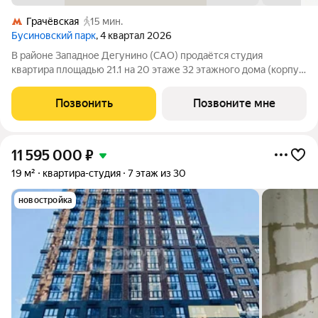
Грачёвская
15 мин.
Бусиновский парк
, 4 квартал 2026
В районе Западное Дегунино (САО) продаётся студия
квартира площадью 21.1 на 20 этаже 32 этажного дома (корпус,
секция) в проекте ПИК «Бусиновский парк». Удобное
расположение: 20 минут пешком до станций метро «Ховрино»
Позвонить
Позвоните мне
и 15 минут от МЦД «Грачёвская».
11 595 000
₽
19 м²
квартира-студия
7 этаж из 30
новостройка