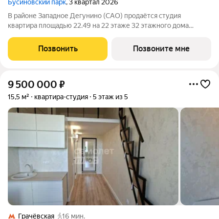
Бусиновский парк
, 3 квартал 2026
В районе Западное Дегунино (САО) продаётся студия
квартира площадью 22.49 на 22 этаже 32 этажного дома
(корпус, секция) в проекте ПИК «Бусиновский парк». Удобное
расположение: 20 минут пешком до станций метро «Ховрино»
Позвонить
Позвоните мне
и 15 минут от МЦД «Грачёвская».
9 500 000
₽
15,5 м²
квартира-студия
5 этаж из 5
Грачёвская
16 мин.