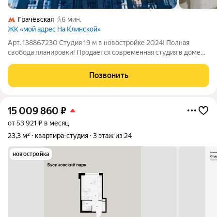
Грачёвская
6 мин.
ЖК «мой адрес На Клинской»
Арт. 138867230 Студия 19 м в новостройке 2024! Полная
свобода планировки! Продается современная студия в доме
комфорт-класса! Перед вами не просто квартира, а чистый
лист. Вы получаете уникальную возможность создать
Позвонить
интерьер, о котором мечтаете, без
15 009 860
₽
от 53 921 ₽ в месяц
23,3 м²
квартира-студия
3 этаж из 24
новостройка