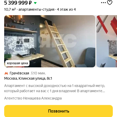
5 399 999
₽
10,7 м²
апартаменты-студия
4 этаж из 4
хорошая цена
Грачёвская
10 мин.
Москва
,
Клинская улица
,
8с1
Апартамент с высокой доходностью на 1 квадратный метр,
который работает на вас с 1 дня владения! В апартаменте
выполнен авторский ремонт с грамотным зонированием и
Агентство Ненашева Александра
полностью укомплектован всем необходимым для жизни!
Арендой апартамента занимается
Позвонить