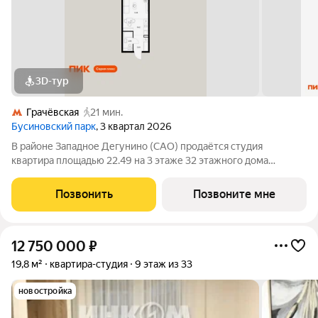
3D-тур
Грачёвская
21 мин.
Бусиновский парк
, 3 квартал 2026
В районе Западное Дегунино (САО) продаётся студия
квартира площадью 22.49 на 3 этаже 32 этажного дома
(корпус, секция) в проекте ПИК «Бусиновский парк». Удобное
расположение: 20 минут пешком до станций метро «Ховрино»
Позвонить
Позвоните мне
и 15 минут от МЦД «Грачёвская».
12 750 000
₽
19,8 м²
квартира-студия
9 этаж из 33
новостройка