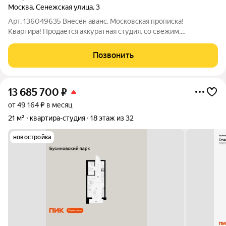
Москва
,
Сенежская улица
,
3
Арт. 136049635 Внесён аванс. Московская прописка!
Квартира! Продаётся аккуратная студия, со свежим,
качественным ремонтом, в пешей доступности от станции
Моссельмаш и м. Коптево. Московская прописка. Не доля!
Позвонить
Отдельное помещение со своим входом и
13 685 700
₽
от 49 164 ₽ в месяц
21 м²
квартира-студия
18 этаж из 32
новостройка