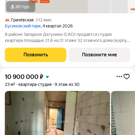
3D-тур
Грачёвская
12 мин.
Бусиновский парк
, 4 квартал 2026
В районе Западное Дегунино (САО) продаётся студия
квартира площадью 21.6 на 21 этаже 32 этажного дома (корпус,
секция) в проекте ПИК «Бусиновский парк». Удобное
расположение: 20 минут пешком до станций метро «Ховрино»
Позвонить
Позвоните мне
и 15 минут от МЦД «Грачёвская».
10 900 000
₽
23 м²
квартира-студия
9 этаж из 30