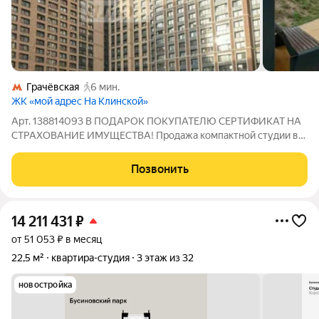
Грачёвская
6 мин.
ЖК «мой адрес На Клинской»
Арт. 138814093 В ПОДАРОК ПОКУПАТЕЛЮ СЕРТИФИКАТ НА
СТРАХОВАНИЕ ИМУЩЕСТВА! Продажа компактной студии в
монолитном доме на Клинской выгодная покупка с готовыми
документами и быстрой сделкой. Студия площадью 19 м без
Позвонить
ремонта расположена на 7 этаже
14 211 431
₽
от 51 053 ₽ в месяц
22,5 м²
квартира-студия
3 этаж из 32
новостройка