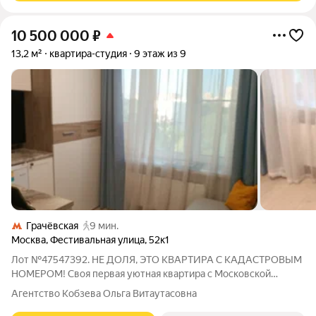
10 500 000
₽
13,2 м²
квартира-студия
9 этаж из 9
Грачёвская
9 мин.
Москва
,
Фестивальная улица
,
52к1
Лот №47547392. НЕ ДОЛЯ, ЭТО КВАРТИРА С КАДАСТРОВЫМ
НОМЕРОМ! Своя первая уютная квартира с Московской
пропиской на севере Москвы. За счёт двух больших окон
Агентство Кобзева Ольга Витаутасовна
создаётся ощущение большего пространства и позволяет