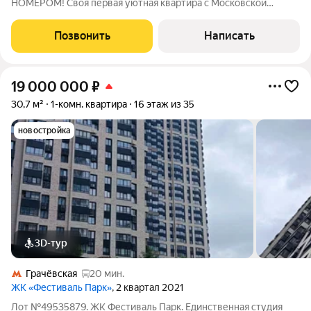
НОМЕРОМ! Своя первая уютная квартира с Московской
пропиской на севере Москвы. За счёт двух больших окон
создаётся ощущение большего пространства и позволяет
Позвонить
Написать
визуально разделить квартиру на
19 000 000
₽
30,7 м²
1-комн. квартира
16 этаж из 35
новостройка
3D-тур
Грачёвская
20 мин.
ЖК «Фестиваль Парк»
, 2 квартал 2021
Лот №49535879. ЖК Фестиваль Парк. Единственная студия