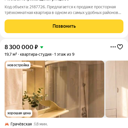
Код объекта: 2187726. Предлагается к продаже просторная
трёхкомнатная квартира в одном из самых удобных районов
города, в доме серии КАПЭ 1999 г. Удобная планировка -
распашонка на две стороны света, комнаты все раздельные,
Позвонить
правильной форм, лоджия
8 300 000
₽
19,7 м²
квартира-студия
1 этаж из 9
новостройка
хорошая цена
Грачёвская
8 мин.