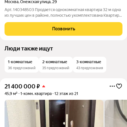
Москва
,
Онежская улица
,
29
Арт. 140348503 Продается однокомнатная квартира 32 м одна
из лучших цен в районе, полностью укомплектована Квартира
Светлая, уютная во всех комнатах пластиковые двухкамерные
окна с металлической решёткой. Комната изолированная, 18 м,
Позвонить
кухня 6 м,
Люди также ищут
1-комнатные
2-комнатные
3-комнатные
36 предложений
35 предложений
43 предложения
21 400 000
₽
45,9 м²
1-комн. квартира
12 этаж из 21