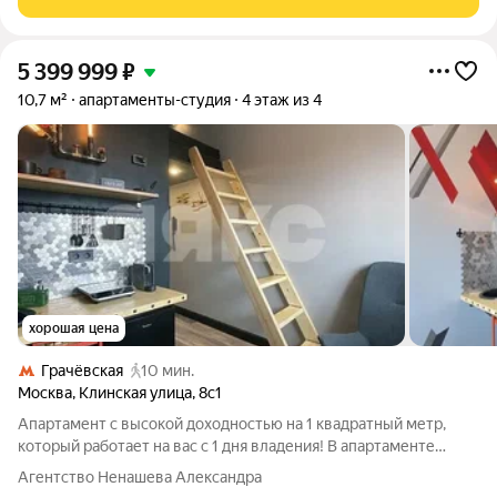
5 399 999
₽
10,7 м²
апартаменты-студия
4 этаж из 4
хорошая цена
Грачёвская
10 мин.
Москва
,
Клинская улица
,
8с1
Апартамент с высокой доходностью на 1 квадратный метр,
который работает на вас с 1 дня владения! В апартаменте
выполнен авторский ремонт с грамотным зонированием и
Агентство Ненашева Александра
полностью укомплектован всем необходимым для жизни!