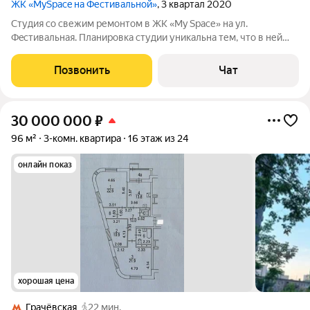
ЖК «MySpace на Фестивальной»
, 3 квартал 2020
Студия со свежим ремонтом в ЖК «My Sрaсе» нa ул.
Фecтивaльная. Планировка студии уникальна тем, что в ней
имеется ниша, в которой установлена двухспальная кровать
шириной 1,4 м. Планировка П-образная. 2 полноценных окна.
Позвонить
Чат
Локация: 20 мин на автомобиле
30 000 000
₽
96 м²
3-комн. квартира
16 этаж из 24
онлайн показ
хорошая цена
Грачёвская
22 мин.