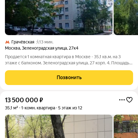
Грачёвская
13 мин.
Москва
,
Зеленоградская улица
,
27к4
Продается 1 комнатная квартира в Москве - 35,1 кв.м. на 3
этаже с балконом. Зеленоградская улица, 27 корп. 4. Площадь
указана по выписке из ЕГРН. Доступность: в 10-15 минутах
ходьбы станции метро и МЦД 3 "Ховрино", международный
Позвонить
автовокзал
13 500 000
₽
35,1 м²
1-комн. квартира
5 этаж из 12