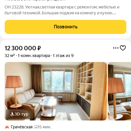
ОН 23228. Уютная,светлая квартира с ремонтом, мебелью и
бытовой техникой. Большая лоджия на комнату и кухню.
Комната с альковом. Доброжелательные соседи. Тихий,
ухоженный двор. Метро рядом, благоустроенные пляжи
Позвонить
рядом. Отличная инфраструктура.
12 300 000
₽
32 м²
1-комн. квартира
1 этаж из 9
3D-тур
Грачёвская
15 мин.