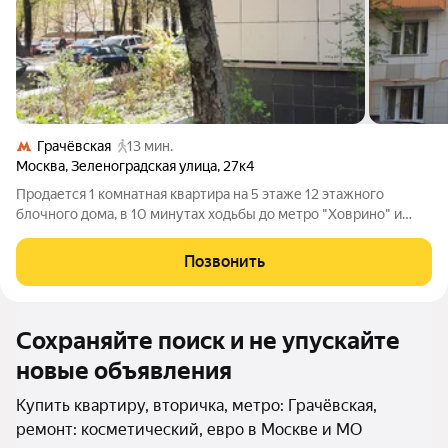
Грачёвская
13 мин.
Москва
,
Зеленоградская улица
,
27к4
Продается 1 комнатная квартира на 5 этаже 12 этажного
блочного дома, в 10 минутах ходьбы до метро "Ховрино" и
МЦД 3. Дом кооперативный МАИ, подъезд в хорошем
состоянии, окна во двор. Один взрослый собственник.
Позвонить
Свободная продажа.
Сохраняйте поиск и не упускайте
новые объявления
Купить квартиру, вторичка, метро: Грачёвская,
ремонт: косметический, евро в Москве и МО