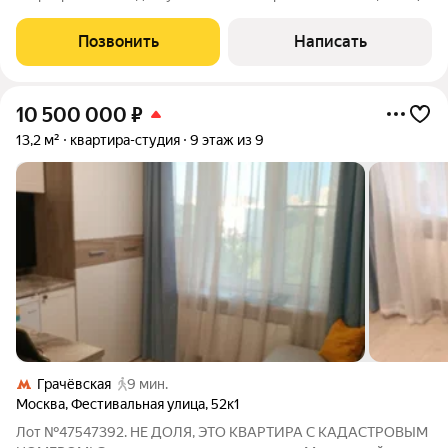
Грачёвская. Современный дом, комфортный 6-й этаж,
ухоженный подъезд с консьержем, во дворе детская
Позвонить
Написать
площадка. Район с развитой
10 500 000
₽
13,2 м²
квартира-студия
9 этаж из 9
Грачёвская
9 мин.
Москва
,
Фестивальная улица
,
52к1
Лот №47547392. НЕ ДОЛЯ, ЭТО КВАРТИРА С КАДАСТРОВЫМ