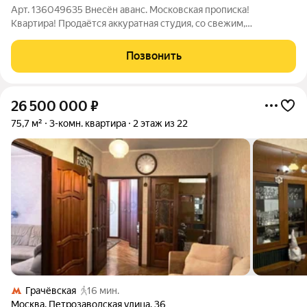
Арт. 136049635 Внесён аванс. Московская прописка!
Квартира! Продаётся аккуратная студия, со свежим,
качественным ремонтом, в пешей доступности от станции
Моссельмаш и м. Коптево. Московская прописка. Не доля!
Позвонить
Отдельное помещение со своим входом и
26 500 000
₽
75,7 м²
3-комн. квартира
2 этаж из 22
Грачёвская
16 мин.
Москва
,
Петрозаводская улица
,
36