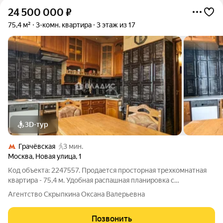
24 500 000
₽
75,4 м²
3-комн. квартира
3 этаж из 17
3D-тур
Грачёвская
3 мин.
Москва
,
Новая улица
,
1
Код объекта: 2247557. Продается просторная трехкомнатная
квартира - 75,4 м. Удобная распашная планировка с
изолированными комнатами 13+15+18.4 м. Большая кухня 10.2
Агентство Скрыпкина Оксана Валерьевна
м Два застекленных балкона (4.6м+1.8м) Просторный холл 7.3
м, коридор 6.1м Ванная
Позвонить