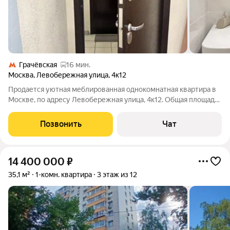
Грачёвская
16 мин.
Москва
,
Левобережная улица
,
4к12
Продается уютная меблированная однокомнатная квартира в
Москве, по адресу Левобережная улица, 4к12. Общая площадь
квартиры составляет 45.9 кв. м, жилая площадь 21.4 кв. м, кухня
11.6 кв. м. Квартира расположена на 12 этаже 21-этажного
Позвонить
Чат
панельного
14 400 000
₽
35,1 м²
1-комн. квартира
3 этаж из 12