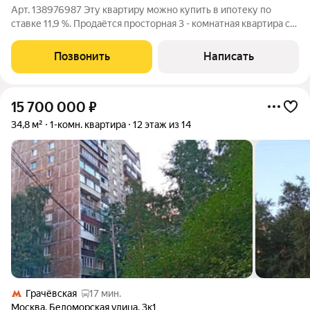
Арт. 138976987 Эту квартиру можно купить в ипотеку по
ставке 11,9 %. Продаётся просторная 3 - комнатная квартира с
большой кухней в ЖК «Бусиновский парк» (Западное
Дегунино), полностью готова к заселению. О квартире: Кухня-
Позвонить
Написать
гостиная: 22,8 м с
15 700 000
₽
34,8 м²
1-комн. квартира
12 этаж из 14
Грачёвская
17 мин.
Москва
,
Беломорская улица
,
3к1