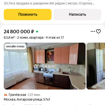
30,7м в продаже в шикарном ЖК рядом с метро. Отделка
требуется, всё сделаете под свой вкус. Квартира угловая, два
окна - много света и высокие потолки. 1 собственник,
Позвонить
Написать
наследство по закону от сына
24 800 000
₽
63,8 м²
2-комн. квартира
4 этаж из 17
онлайн показ
Грачёвская
21 мин.
Москва
,
Ангарская улица
,
57к1