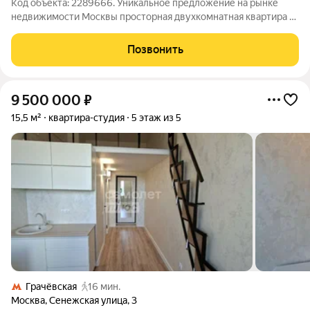
Код объекта: 2289666. Уникальное предложение на рынке
недвижимости Москвы просторная двухкомнатная квартира в
доме 17к5 на Зеленоградской улице. Квартира расположена на
4 этаже 17-этажного панельного дома 1999 года постройки.
Позвонить
Общая площадь
9 500 000
₽
15,5 м²
квартира-студия
5 этаж из 5
Грачёвская
16 мин.
Москва
,
Сенежская улица
,
3