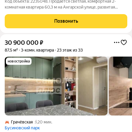
Код объекта: 2235048. Продается светлая, комфортная 2-
комнатная квартира 60,3 м на Ангарской улице, развитая
инфраструктура, супер удобное транспортное сообщение.
Рядом благоустроенный парк "Ангарские пруды", как для
Позвонить
пеших прогулок, так и для
30 900 000
₽
87,5 м²
3-комн. квартира
23 этаж из 33
новостройка
Грачёвская
20 мин.
Бусиновский парк