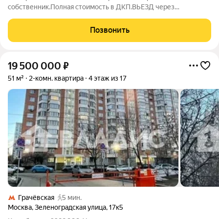
собственник.Полная стоимость в ДКП.ВЬЕЗД через
шлагбаум.Консъерж.Лоджия по всему периметру
квартиры.Встроенные шкафы на лоджии и кладовая.Развитая
Позвонить
инфраструктура. Удобная транспортная доступность.
19 500 000
₽
51 м²
2-комн. квартира
4 этаж из 17
Грачёвская
5 мин.
Москва
,
Зеленоградская улица
,
17к5