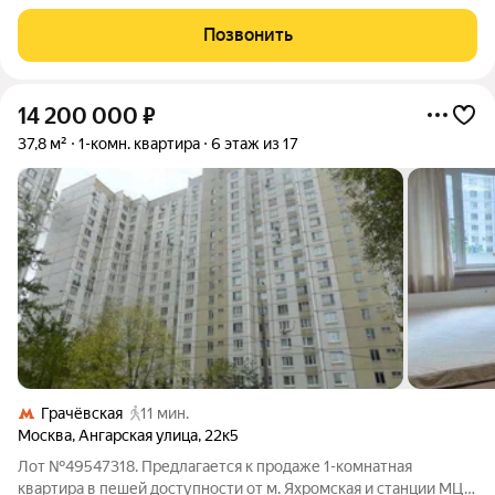
Арендой апартамента занимается
Позвонить
14 200 000
₽
37,8 м²
1-комн. квартира
6 этаж из 17
Грачёвская
11 мин.
Москва
,
Ангарская улица
,
22к5
Лот №49547318. Предлагается к продаже 1-комнатная
квартира в пешей доступности от м. Яхромская и станции МЦД