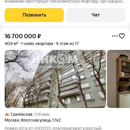
вниманию просторную трехкомнатную квартиру, где каждый
уголок дышит уютом и комфортом. Окна квартиры выходят в
тихий, зеленый двор, где вы сможете наслаждаться пением
Позвонить
Чат
птиц и свежим воздухом, забыв
16 700 000
₽
40,9 м²
1-комн. квартира
9 этаж из 17
Грачёвская
18 мин.
Москва
,
Флотская улица
,
17к2
Номер лота: вт-0433120. Альтернатива.1 взрослый