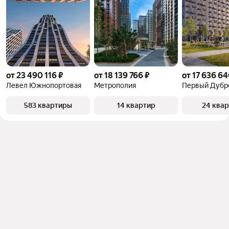
от 23 490 116 ₽
от 18 139 766 ₽
от 17 636 64
Левел Южнопортовая
Метрополия
Первый Дубр
583 квартиры
14 квартир
24 ква