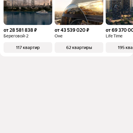
от 28 581 838 ₽
от 43 539 020 ₽
от 69 370 0
Береговой-2
Оне
Life Time
117 квартир
62 квартиры
195 кв