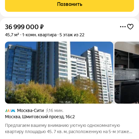
Дизайнерский ремонт. Качественные и натуральные
Позвонить
материалы. О КВАРТИРЕ: Мебель специально созданная
36 999 000
₽
45,7 м²
1-комн. квартира
5 этаж из 22
Москва-Сити
16 мин.
Москва
,
Шмитовский проезд
,
16с2
Предлагаем вашему вниманию уютную однокомнатную
квартиру площадью 45. 7 кв. м, расположенную на 5-м этаже
22-этажного монолитного дома. Высокие потолки в 3 метра