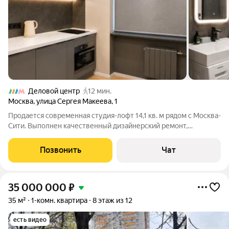
Деловой центр
12 мин.
Москва
,
улица Сергея Макеева
,
1
Продается современная студия-лофт 14,1 кв. м рядом с Москва-
Сити. Выполнен качественный дизайнерский ремонт,
установлены новая мебель и техника. Студия полностью
готова к проживанию: кондиционер, встроенный холодильник,
Позвонить
Чат
варочная панель, вытяжка,
35 000 000
₽
35 м²
1-комн. квартира
8 этаж из 12
есть видео