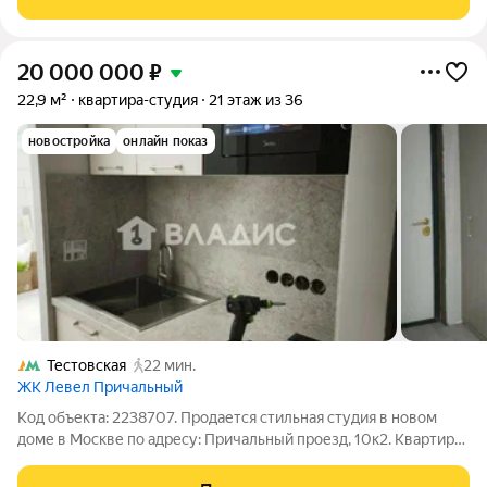
насладиться захватывающими видами на
20 000 000
₽
22,9 м²
квартира-студия
21 этаж из 36
новостройка
онлайн показ
Тестовская
22 мин.
ЖК Левел Причальный
Код объекта: 2238707. Продается стильная студия в новом
доме в Москве по адресу: Причальный проезд, 10к2. Квартира
расположена на 21 этаже современного 36-этажного
монолитного здания, построенного в 2024 году. Общая