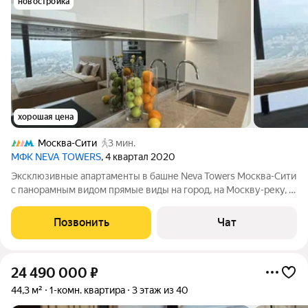
новостройка
хорошая цена
Москва-Сити
3 мин.
МФК NEVA TOWERS
, 4 квартал 2020
Эксклюзивные апартаменты в башне Neva Towers Москва-Сити
с панорамным видом прямые виды на город, на Москву-реку, в
сторону Парка Победы и Поклонной горы апартаменты
полностью меблированы и укомплектованы техникой Bosch
Позвонить
Чат
современные инженерные
24 490 000
₽
44,3 м²
1-комн. квартира
3 этаж из 40