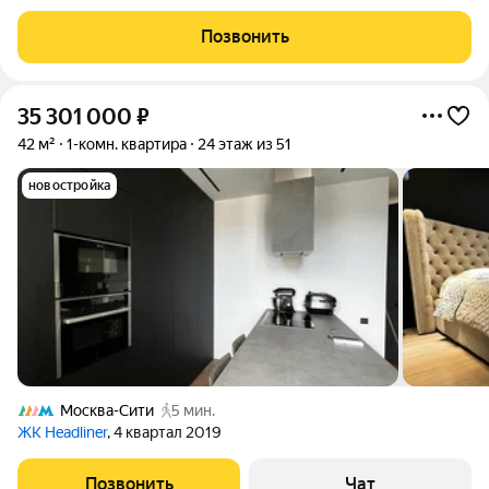
панельном доме 1977 года постройки. В квартире выполнен
качественный ремонт с мебелью и бытовой техникой,
Позвонить
огромная лоджия с панорамой
35 301 000
₽
42 м²
1-комн. квартира
24 этаж из 51
новостройка
Москва-Сити
5 мин.
ЖК Headliner
, 4 квартал 2019
Позвонить
Чат