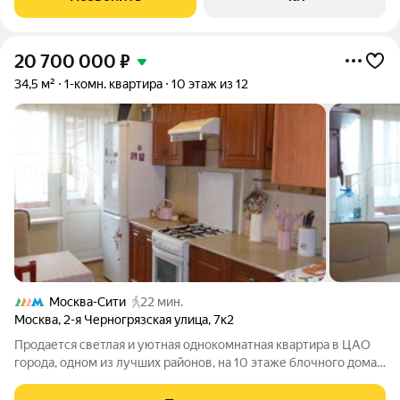
20 700 000
₽
34,5 м²
1-комн. квартира
10 этаж из 12
Москва-Сити
22 мин.
Москва
,
2-я Черногрязская улица
,
7к2
Продается светлая и уютная однокомнатная квартира в ЦАО
города, одном из лучших районов, на 10 этаже блочного дома,
построенного в 1968 году. Общая площадь составляет-34,5 кв.
из них жилая- 19,7 м. В квартире совмещенный санузел, выход