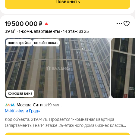
Позвонить
на
19 500 000
₽
39 м²
1-комн. апартаменты
14 этаж из 25
новостройка
онлайн показ
хорошая цена
Москва-Сити
19 мин.
МФК «Фили Град»
Код объекта: 2197478. Продается 1-комнатная квартира
(апартаменты) на 14 этаже 25-этажного дома бизнес класса
ЖК Фили Град. Качественная отделка, с мебелью и техникой В