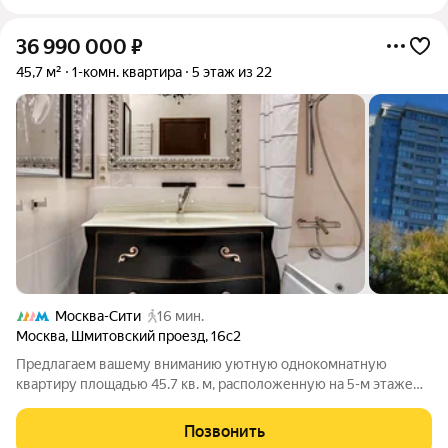
36 990 000
₽
45,7 м²
1-комн. квартира
5 этаж из 22
Москва-Сити
16 мин.
Москва
,
Шмитовский проезд
,
16с2
Предлагаем вашему вниманию уютную однокомнатную
квартиру площадью 45.7 кв. м, расположенную на 5-м этаже
22-этажного монолитного дома. Высокие потолки в 3 метра
создают ощущение простора и света. Внутри квартиры
Позвонить
выполнен качественный ремонт, что