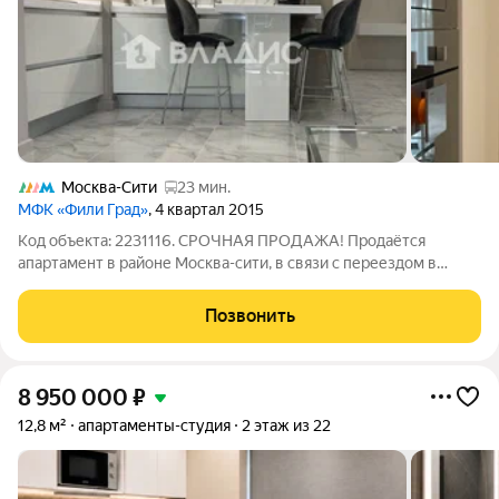
Москва-Сити
23 мин.
МФК «Фили Град»
, 4 квартал 2015
Код объекта: 2231116. СРОЧНАЯ ПРОДАЖА! Продаётся
апартамент в районе Москва-сити, в связи с переездом в
другую страну. Квартира с дизайнерским ремонтом ( делала
для себя!) в ЖК бизнес класса Филиград от застройщика МР
Позвонить
Групп, который зарекомендовал
8 950 000
₽
12,8 м²
апартаменты-студия
2 этаж из 22