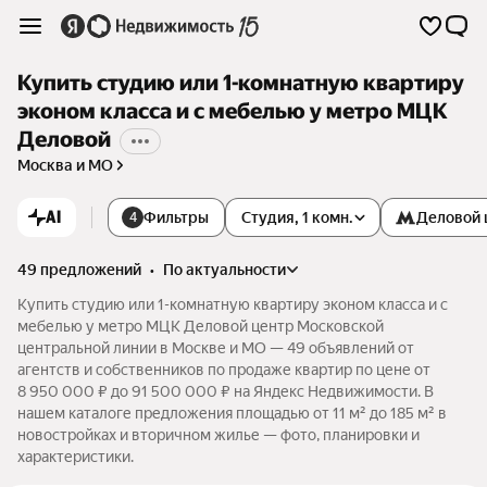
Купить студию или 1-комнатную квартиру
эконом класса и с мебелью у метро МЦК
Деловой
Москва и МО
AI
Фильтры
Студия, 1 комн.
Деловой 
4
49 предложений
•
по актуальности
Купить студию или 1-комнатную квартиру эконом класса и с
мебелью у метро МЦК Деловой центр Московской
центральной линии в Москве и МО — 49 объявлений от
агентств и собственников по продаже квартир по цене от
8 950 000 ₽ до 91 500 000 ₽ на Яндекс Недвижимости. В
нашем каталоге предложения площадью от 11 м² до 185 м² в
новостройках и вторичном жилье — фото, планировки и
характеристики.