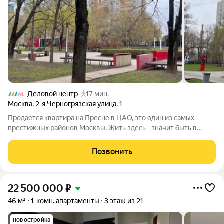
Деловой центр
17 мин.
Москва
,
2-я Черногрязская улица
,
1
Продается квартира на Пресне в ЦАО, это один из самых
престижных районов Москвы. Жить здесь - значит быть в
эпицентре деловой активности города, на перекрёстке
истории и современного развития. 0 минут до парка - прямой
Позвонить
выход из дома в единое
22 500 000
₽
46 м²
1-комн. апартаменты
3 этаж из 21
новостройка