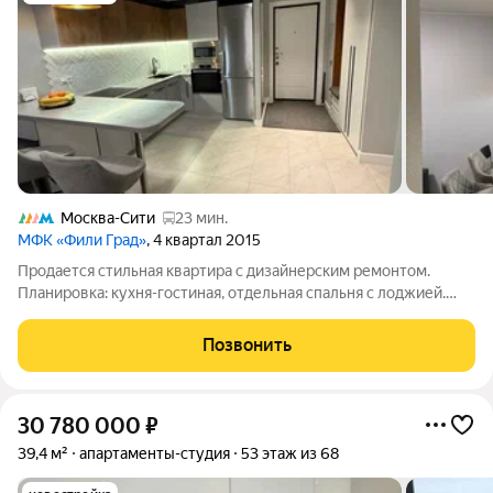
Москва-Сити
23 мин.
МФК «Фили Град»
, 4 квартал 2015
Продается стильная квартира с дизайнерским ремонтом.
Планировка: кухня-гостиная, отдельная спальня с лоджией.
Сделана шумоизоляция по потолку, датчики протечки воды,
вентиляция, на полу качественная инженерная доска,
Позвонить
использованы все экологичные
30 780 000
₽
39,4 м²
апартаменты-студия
53 этаж из 68