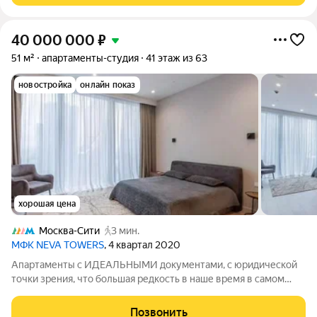
40 000 000
₽
51 м²
апартаменты-студия
41 этаж из 63
новостройка
онлайн показ
хорошая цена
Москва-Сити
3 мин.
МФК NEVA TOWERS
, 4 квартал 2020
Апартаменты с ИДЕАЛЬНЫМИ документами, с юридической
точки зрения, что большая редкость в наше время в самом
сердце Москвы, в престижном районе Москва-Сити.
Просторная площадь в 51 кв. на высоком этаже позволяет
Позвонить