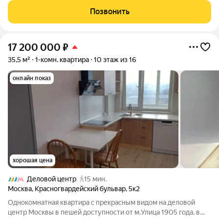
создают ощущение простора и света. Внутри квартиры
Позвонить
выполнен качественный ремонт, что
17 200 000
₽
35,5 м²
1-комн. квартира
10 этаж из 16
онлайн показ
хорошая цена
Деловой центр
15 мин.
Москва
,
Красногвардейский бульвар
,
5к2
Однокомнатная квартира с прекрасным видом на деловой
центр Москвы в пешей доступности от м.Улица 1905 года, в