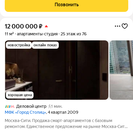
шаговой доступности детские сады, школы, магазины, парки и
Позвонить
торговые центры.
12 000 000
₽
11 м²
апартаменты-студия
25 этаж из 76
новостройка
онлайн показ
хорошая цена
Деловой центр
1 мин.
МФК «Город Столиц»
, 4 квартал 2009
Москва-Сити. Продажа смарт-апартаментов с базовым
ремонтом. Единственное предложение на рынке Москва-Сити,
таких предложений больше нет. Свой, отдельный кадастровый