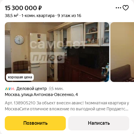
15 300 000
₽
38,5 м²
1-комн. квартира
9 этаж из 16
хорошая цена
Деловой центр
5 мин.
Москва
,
улица Антонова-Овсеенко
,
4
Арт. 138905210 За объект внесен аванс! 1комнатная квартира у
МоскваСити отличное вложение по выгодной цене Продается
светлая 1комнатная квартира площадью 38.5 м по адресу г.
Москва, ул. АнтоноваОвсеенко. Привлекательное
Позвонить
Написать
предложение для тех, кто