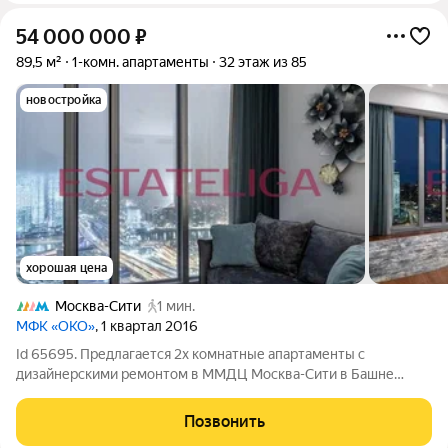
54 000 000
₽
89,5 м²
1-комн. апартаменты
32 этаж из 85
новостройка
хорошая цена
Москва-Сити
1 мин.
МФК «ОКО»
, 1 квартал 2016
Id 65695. Предлагается 2х комнатные апартаменты с
дизайнерскими ремонтом в ММДЦ Москва-Сити в Башне
«Око». Уникальное предложение для тех, кто ценит комфорт и
современный стиль жизни. Просторныe апартаменты общей
Позвонить
площадью 89,5 кв. м. в престижном