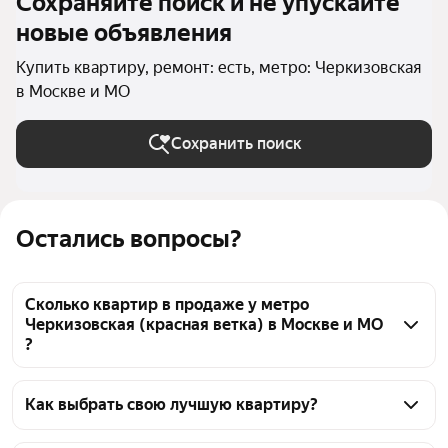
Сохраняйте поиск и не упускайте
новые объявления
Купить квартиру, ремонт: есть, метро: Черкизовская
в Москве и МО
Сохранить поиск
Остались вопросы?
Сколько квартир в продаже у метро
Черкизовская (красная ветка) в Москве и МО
?
На Яндекс Недвижимости в продаже у метро 
Черкизовская (красная ветка) в Москве и МО 846 
Как выбрать свою лучшую квартиру?
квартир, из них 19 объявлений от собственников, 
Чтобы купить квартиру с ремонтом у метро 