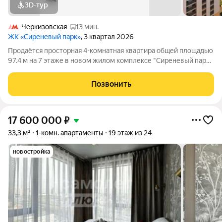
3D-тур
Черкизовская
13 мин.
ЖК «Сиреневый парк»
, 3 квартал 2026
Продаётся просторная 4-комнатная квартира общей площадью
97.4 м на 7 этаже в новом жилом комплексе "Сиреневый парк",
расположенном в Восточном административном округе
Москвы на улице Тагильская. Всего 10 минут ходьбы от
Позвонить
станции метро "Бульвар
17 600 000
₽
33,3 м²
1-комн. апартаменты
19 этаж из 24
новостройка