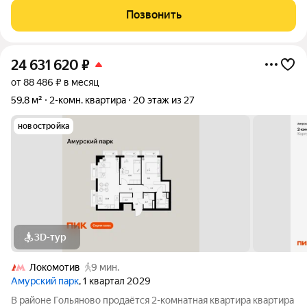
Наслаждайтесь каждым утром, выходя на балкон с чашечкой
Позвонить
ароматного кофе и любуясь видом на
24 631 620
₽
от 88 486 ₽ в месяц
59,8 м²
2-комн. квартира
20 этаж из 27
новостройка
3D-тур
Локомотив
9 мин.
Амурский парк
, 1 квартал 2029
В районе Гольяново продаётся 2-комнатная квартира квартира