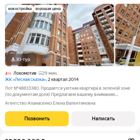
новостройка
хорошая цена
3D-тур
Локомотив
29 мин.
ЖК «Лесная сказка»
, 2 квартал 2014
Лот №48833380. Продается уютная квартира в зеленой зоне
(по документам доля) Предлагаем вашему вниманию
прекрасную квартиру, идеально подходящую для комфортной
Агентство Апанасенко Елена Валентиновна
жизни вдали от шума города, но с сохранением всех
преимуществ развитой городской
Позвонить
Написать