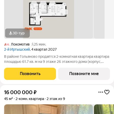
3D-тур
Локомотив
25 мин.
2-й Иртышский
, 4 квартал 2027
В районе Гольяново продаётся 2-комнатная квартира квартира
площадью 61.7 кв. м на 9 этаже 26 этажного дома (корпус,
секция) в проекте ПИК «2-й Иртышский». Удобное
расположение 25 минут пешком до станции метро
Позвонить
Позвоните мне
«Черкизовская» 14 минут на автомобиле до
16 000 000
₽
45 м²
2-комн. квартира
2 этаж из 9