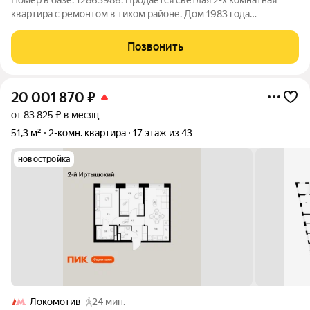
Номер в базе: 12863986. Продается светлая 2-х комнатная
квартира с ремонтом в тихом районе. Дом 1983 года
постройки, стены из красного кирпича, был капитальный
ремонт в 2025 г. Сама квартира уютная, лоджия застекленная,
Позвонить
окна выходят на
20 001 870
₽
от 83 825 ₽ в месяц
51,3 м²
2-комн. квартира
17 этаж из 43
новостройка
Локомотив
24 мин.