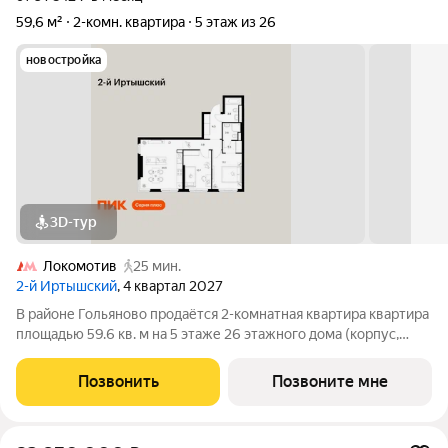
59,6 м²
2-комн. квартира
5 этаж из 26
новостройка
3D-тур
Локомотив
25 мин.
2-й Иртышский
, 4 квартал 2027
В районе Гольяново продаётся 2-комнатная квартира квартира
площадью 59.6 кв. м на 5 этаже 26 этажного дома (корпус,
секция) в проекте ПИК «2-й Иртышский». Удобное
расположение 25 минут пешком до станции метро
Позвонить
Позвоните мне
«Черкизовская» 14 минут на автомобиле до