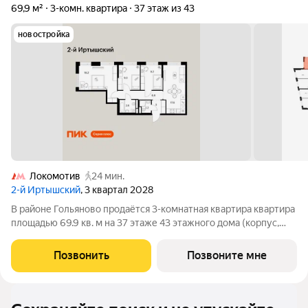
69,9 м²
3-комн. квартира
37 этаж из 43
новостройка
Локомотив
24 мин.
2-й Иртышский
, 3 квартал 2028
В районе Гольяново продаётся 3-комнатная квартира квартира
площадью 69.9 кв. м на 37 этаже 43 этажного дома (корпус,
секция) в проекте ПИК «2-й Иртышский». Удобное
расположение 25 минут пешком до станции метро
Позвонить
Позвоните мне
«Черкизовская» 14 минут на автомобиле до