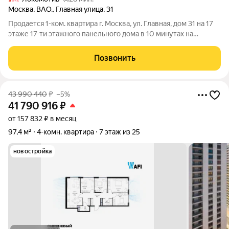
Москва
,
ВАО,
,
Главная улица
,
31
Продается 1-ком. квартира г. Москва, ул. Главная, дом 31 на 17
этаже 17-ти этажного панельного дома в 10 минутах на
общественном транспорте от метро Щелковская. Общая
площадь 38,4 кв.м. , комната 19 кв.м., кухня 9 кв.м., санузел
Позвонить
-совмещенный. В
43 990 440
₽
–5%
41 790 916
₽
от 157 832 ₽ в месяц
97,4 м²
4-комн. квартира
7 этаж из 25
новостройка