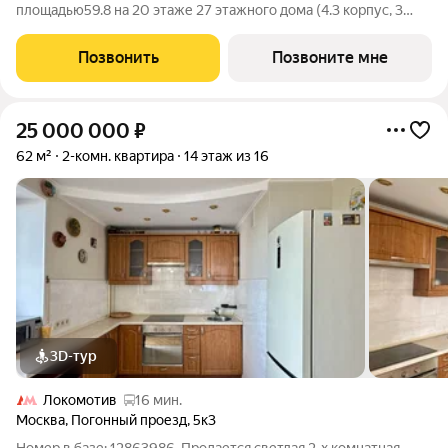
площадью59.8 на 20 этаже 27 этажного дома (4.3 корпус, 3
секция) в проекте ПИК «Амурский парк». Удобное
расположение 10 минут пешком до станции метро
Позвонить
Позвоните мне
«Черкизовская» и МЦК «Локомотив». 15
25 000 000
₽
62 м²
2-комн. квартира
14 этаж из 16
3D-тур
Локомотив
16 мин.
Москва
,
Погонный проезд
,
5к3