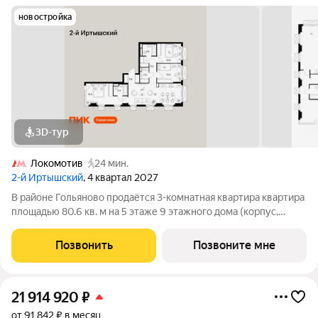
новостройка
3D-тур
Локомотив
24 мин.
2-й Иртышский
, 4 квартал 2027
В районе Гольяново продаётся 3-комнатная квартира квартира
площадью 80.6 кв. м на 5 этаже 9 этажного дома (корпус,
секция) в проекте ПИК «2-й Иртышский». Удобное
расположение 25 минут пешком до станции метро
Позвонить
Позвоните мне
«Черкизовская» 14 минут на автомобиле до
21 914 920
₽
от 91 842 ₽ в месяц