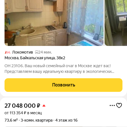
Локомотив
24 мин.
Москва
,
Байкальская улица
,
38к2
ОН 23106. Ваш новый семейный очаг в Москве ждет вас!
Представляем вашу идеальную квартиру в экологически
чистом и спокойном районе столицы. Этот объект порадует
вас следующим: Уникальное расположение: вдали от шума
Позвонить
городских магистралей, окружено
27 048 000
₽
от 113 354 ₽ в месяц
73,6 м²
3-комн. квартира
4 этаж из 16