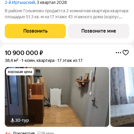
2-й Иртышский
, 3 квартал 2028
В районе Гольяново продаётся 2-комнатная квартира квартира
площадью 51.3 кв. м на 17 этаже 43 этажного дома (корпус,
секция) в проекте ПИК «2-й Иртышский». Удобное
расположение 25 минут пешком до станции метро
Позвонить
Позвоните мне
«Черкизовская» 14 минут на автомобиле до
10 900 000
₽
38,4 м²
1-комн. квартира
17 этаж из 17
хорошая цена
3D-тур
Локомотив
28 мин.