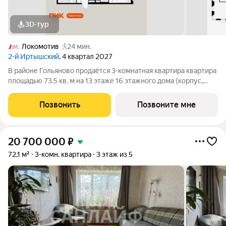
3D-тур
Локомотив
24 мин.
2-й Иртышский
, 4 квартал 2027
В районе Гольяново продаётся 3-комнатная квартира квартира
площадью 73.5 кв. м на 13 этаже 16 этажного дома (корпус,
секция) в проекте ПИК «2-й Иртышский». Удобное
расположение 25 минут пешком до станции метро
Позвонить
Позвоните мне
«Черкизовская» 14 минут на автомобиле до
20 700 000
₽
72,1 м²
3-комн. квартира
3 этаж из 5