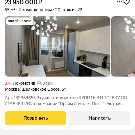
23 950 000
₽
55 м²
2-комн. квартира
20 этаж из 22
онлайн показ
Локомотив
13 мин.
Москва
,
Щёлковское шоссе
,
61
Арт. 139389655 Эту квартиру можно КУПИТЬ В ИПОТЕКУ ПО
СТАВКЕ 11.9% от компании "Прайм Самолет Плюс"! Уютная
двушка в монолитном доме готовое решение без лишних
хлопот! Ищете квартиру, где можно сразу жить и не тратить
Позвонить
Написать
время и деньги на ремонт? Эта