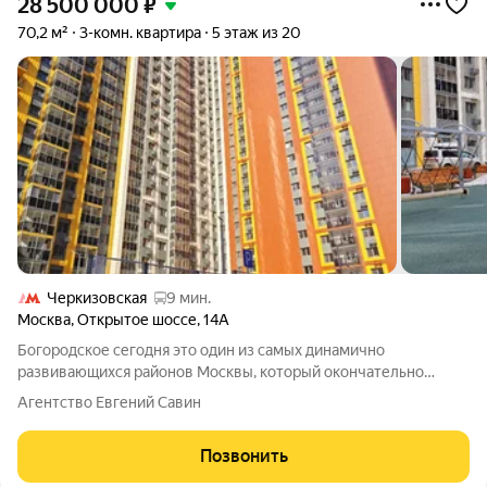
28 500 000
₽
70,2 м²
3-комн. квартира
5 этаж из 20
Черкизовская
9 мин.
Москва
,
Открытое шоссе
,
14А
Богородское сегодня это один из самых динамично
развивающихся районов Москвы, который окончательно
прощается с имиджем «индустриального». Благодаря
Агентство Евгений Савин
масштабной программе реновации 20242026 годов район
превращается в современный жилой кластер с
Позвонить