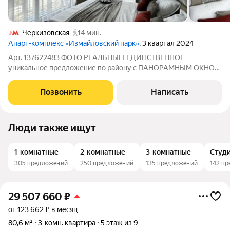
Черкизовская
14 мин.
Апарт-комплекс «Измайловский парк»
, 3 квартал 2024
Арт. 137622483 ФОТО РЕАЛЬНЫЕ! ЕДИНСТВЕННОЕ
уникальное предложение по району с ПАНОРАМНЫМ ОКНОМ
В ВАННОЙ. Комплекс БИЗНЕС КЛАССА «Измайловский парк"
Про апартаменты : ВИДОВАЯ евро двушка с 4
Позвонить
Написать
ПАНОРАМНЫМИ ОКНАМИ 1 в гостиной 2 в спальне(угловое) 1
в
Люди также ищут
1-комнатные
2-комнатные
3-комнатные
Студ
305 предложений
250 предложений
135 предложений
142 п
29 507 660
₽
от 123 662 ₽ в месяц
80,6 м²
3-комн. квартира
5 этаж из 9