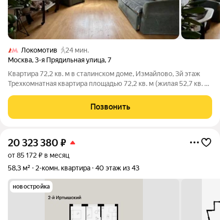
Локомотив
24 мин.
Москва
,
3-я Прядильная улица
,
7
Квартира 72,2 кв. м в сталинском доме, Измайлово, 3й этаж
Трехкомнатная квартира площадью 72,2 кв. м (жилая 52,7 кв. м)
в кирпичном сталинском доме 1960 года постройки.
Расположена на 3м этаже 5этажного дома. Удобная
Позвонить
планировка: квадратная кухня 8,2
20 323 380
₽
от 85 172 ₽ в месяц
58,3 м²
2-комн. квартира
40 этаж из 43
новостройка