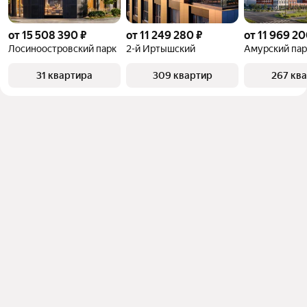
от 15 508 390 ₽
от 11 249 280 ₽
от 11 969 20
Лосиноостровский парк
2-й Иртышский
Амурский пар
31 квартира
309 квартир
267 кв