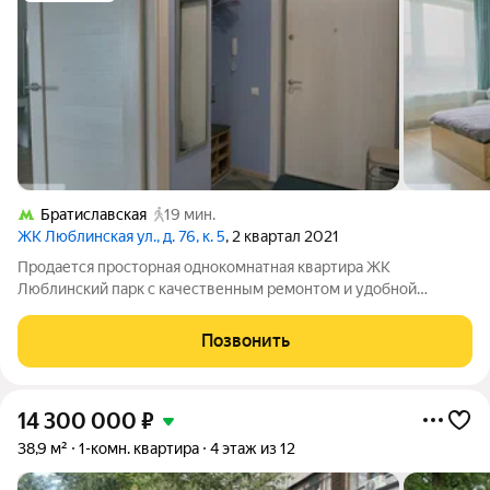
Братиславская
19 мин.
ЖК Люблинская ул., д. 76, к. 5
, 2 квартал 2021
Продается просторная однокомнатная квартира ЖК
Люблинский парк с качественным ремонтом и удобной
функциональной планировкой. Квартира в отличном
состоянии, готова к проживанию или сдаче в аренду.
Позвонить
Застекленная лоджия. Благоустроенная территория жилого
14 300 000
₽
38,9 м²
1-комн. квартира
4 этаж из 12