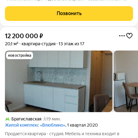
Продаётся светлая и уютная студия в современном жилом
комплексе комфорт-класса. Квартира полностью готова к
Позвонить
жизни: выполнен качественный
12 200 000
₽
20,1 м²
квартира-студия
13 этаж из 17
новостройка
Братиславская
19 мин.
Жилой комплекс «Влюблино»
, 1 квартал 2020
Продается квартира - студия. Мебель и техника входит в