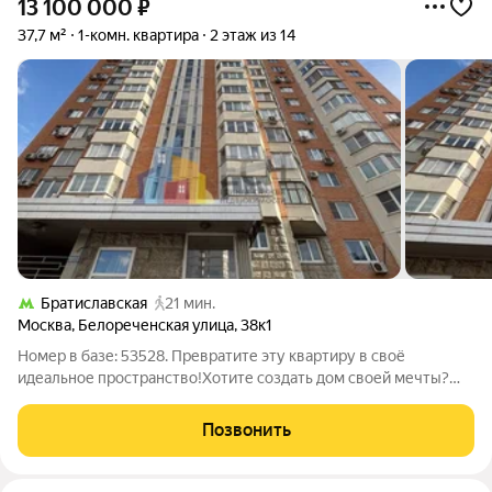
13 100 000
₽
37,7 м²
1-комн. квартира
2 этаж из 14
Братиславская
21 мин.
Москва
,
Белореченская улица
,
38к1
Номер в базе: 53528. Превратите эту квартиру в своё
идеальное пространство!Хотите создать дом своей мечты?
Предлагаем отличную квартиру в зелёном и уютном Марьино
идеальную основу для стильного интерьера. Здесь не нужно
Позвонить
переплачивать за чужой