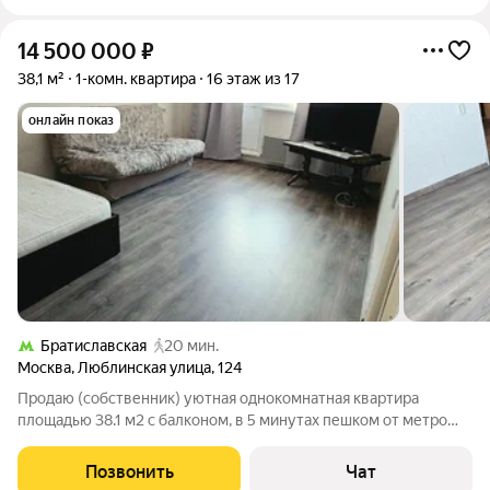
14 500 000
₽
38,1 м²
1-комн. квартира
16 этаж из 17
онлайн показ
Братиславская
20 мин.
Москва
,
Люблинская улица
,
124
Продаю (собственник) уютная однокомнатная квартира
площадью 38.1 м2 с балконом, в 5 минутах пешком от метро
Марьино. ул. Люблинская 124. 16 этаж 17 этажного дома. Окна в
просторный двор. В квартире много естественного света.
Позвонить
Чат
Актуальное состояние на