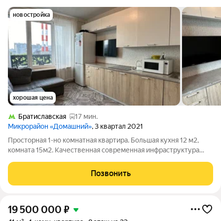
новостройка
хорошая цена
Братиславская
17 мин.
Микрорайон «Домашний»
, 3 квартал 2021
Просторная 1-но комнатная квартира. Большая кухня 12 м2,
комната 15м2. Качественная современная инфраструктура
района. До МЦД 5 мин пешком, станция Курьяново. До метро
Марьино 30 минут пешком, или 12 мин автобусом. Квартира
Позвонить
без обременений. Два
19 500 000
₽