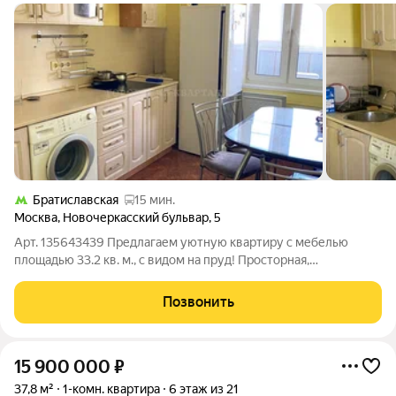
Братиславская
15 мин.
Москва
,
Новочеркасский бульвар
,
5
Арт. 135643439 Предлагаем уютную квартиру с мебелью
площадью 33.2 кв. м., с видом на пруд! Просторная,
застекленная лоджия. Всё необходимое для комфортной
жизни рядом: парк, где можно гулять, заниматься спортом или
Позвонить
просто наслаждаться свежим
15 900 000
₽
37,8 м²
1-комн. квартира
6 этаж из 21