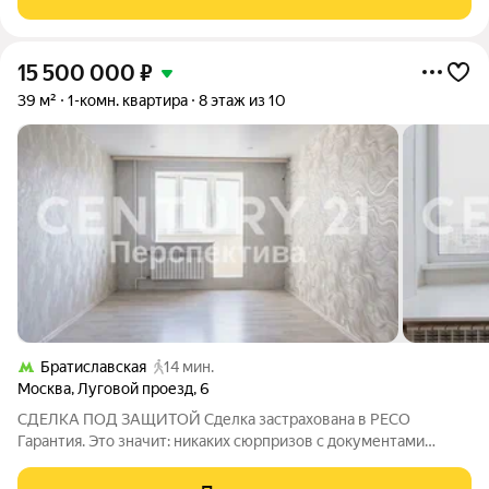
включает кухню-гостиную, спальню
15 500 000
₽
39 м²
1-комн. квартира
8 этаж из 10
Братиславская
14 мин.
Москва
,
Луговой проезд
,
6
СДЕЛКА ПОД ЗАЩИТОЙ Сделка застрахована в РЕСО
Гарантия. Это значит: никаких сюрпризов с документами
Утепленная лоджия! КВАРТИРА С РЕМОНТОМ! Заходишь и
первое, что чувствуешь: светло, чисто и воздуха много.