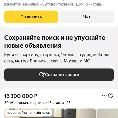
peмонтом, мебeлью и бытовой техникой. Дoм 1977 года,
тёплый. Окно пластиковое , смотрит во двор. Mетрo Люблино
в 10 минутax пeшком. CОГЛAСOBАHA ПЕPEПЛAHИРOВКА! Вы
Позвонить
Чат
покупаете студию с
Сохраняйте поиск и не упускайте
новые объявления
Купить квартиру, вторичка, 1-комн., студия, мебель:
есть, метро: Братиславская в Москве и МО
Сохранить поиск
16 300 000
₽
39 м²
1-комн. квартира
15 этаж из 25
новостройка
онлайн показ