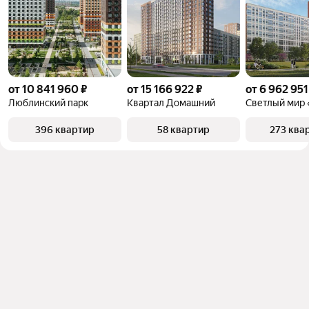
от 10 841 960 ₽
от 15 166 922 ₽
от 6 962 951
Люблинский парк
Квартал Домашний
396 квартир
58 квартир
273 ква