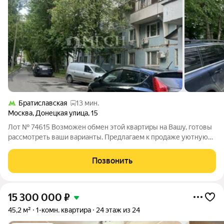
Братиславская
13 мин.
Москва
,
Донецкая улица
,
15
Лот № 74615 Возможен обмен этой квартиры на Вашу, готовы
рассмотреть ваши варианты. Предлагаем к продаже уютную
однокомнатную квартиру площадью 38.9 кв.м в панельном
доме серии П46. Квартира расположена на 3 этаже 12-
Позвонить
этажного панельного дома, окна в
15 300 000
₽
45,2 м²
1-комн. квартира
24 этаж из 24