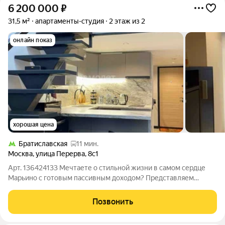
6 200 000
₽
31,5 м²
апартаменты-студия
2 этаж из 2
онлайн показ
хорошая цена
Братиславская
11 мин.
Москва
,
улица Перерва
,
8с1
Арт. 136424133 Мечтаете о стильной жизни в самом сердце
Марьино с готовым пассивным доходом? Представляем
эксклюзивные апартаменты-студию, которые заставят вас
влюбиться с первого взгляда! Уникальный Лофт с
Позвонить
Антресольным Этажом и Дизайнерским Ремонтом