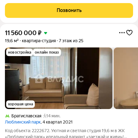
планировка и удобная площадь делают эту квартиру понятным
и экономичным решением в черте города. Жилая площадь 20
Позвонить
м и кухня 8 м дают
11 560 000
₽
19,6 м²
квартира-студия
7 этаж из 25
новостройка
онлайн показ
хорошая цена
Братиславская
14 мин.
Люблинский парк
, 4 квартал 2021
Код объекта: 2222672. Уютная и светлая студия 19,6 м в ЖК
«Люблинский парк» идеальный вариант «заезжай и живи»!