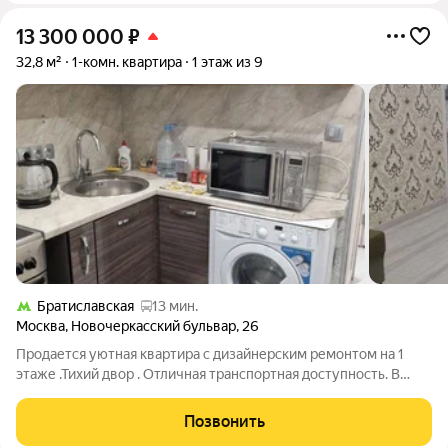
13 300 000
₽
32,8 м²
1-комн. квартира
1 этаж из 9
Братиславская
13 мин.
Москва
,
Новочеркасский бульвар
,
26
Продается уютная квартира с дизайнерским ремонтом на 1
этаже .Тихий двор . Отличная транспортная доступность. В
продаже просторная квартира в панельном доме на первом
этаже. Это идеальный вариант для тех, кто ценит комфорт
Позвонить
«въезжай и живи»: выполнен