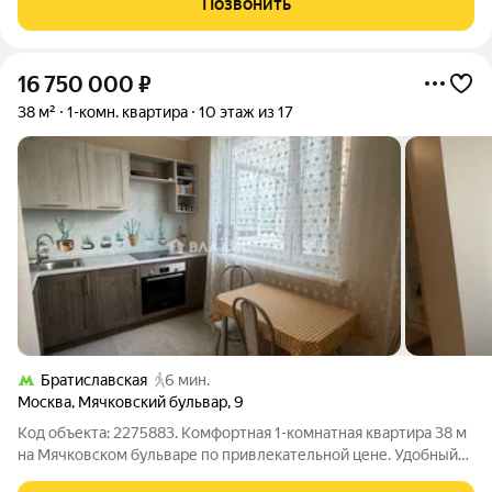
Позвонить
Квартира максимально адаптирована под
16 750 000
₽
38 м²
1-комн. квартира
10 этаж из 17
Братиславская
6 мин.
Москва
,
Мячковский бульвар
,
9
Код объекта: 2275883. Комфортная 1-комнатная квартира 38 м
на Мячковском бульваре по привлекательной цене. Удобный
этаж (10 из 17) даёт хорошие виды и достаточную