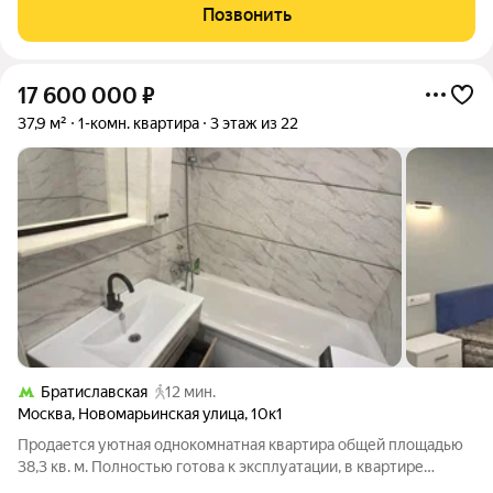
приватность, а сочетание метража и планировки делает
Позвонить
покупку экономически разумной.
17 600 000
₽
37,9 м²
1-комн. квартира
3 этаж из 22
Братиславская
12 мин.
Москва
,
Новомарьинская улица
,
10к1
Продается уютная однокомнатная квартира общей площадью
38,3 кв. м. Полностью готова к эксплуатации, в квартире
выполнен качественный, дорогостоящий ремонт, не требует