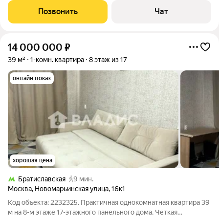
дополнительных вложений. Проведена замена всех
Позвонить
Чат
коммуникаций; реализована схема
14 000 000
₽
39 м²
1-комн. квартира
8 этаж из 17
онлайн показ
хорошая цена
Братиславская
9 мин.
Москва
,
Новомарьинская улица
,
16к1
Код объекта: 2232325. Практичная однокомнатная квартира 39
м на 8-м этаже 17-этажного панельного дома. Чёткая