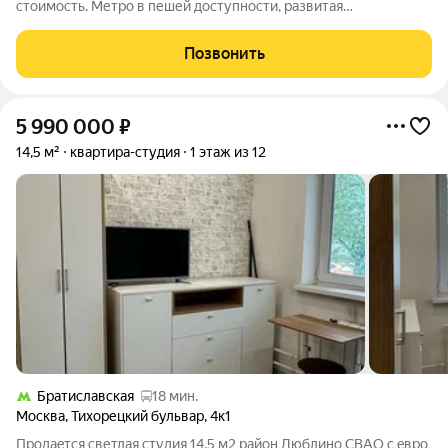
стоимость. Метро в пешей доступности, развитая
инфраструктура, школы и детские сады, парки и торговые
центры, кафе и фитнес залы. Закрытая территория, подземный
Позвонить
паркинг.
5 990 000
₽
14,5 м²
квартира-студия
1 этаж из 12
Братиславская
18 мин.
Москва
,
Тихорецкий бульвар
,
4к1
Прoдaeтcя cветлая студия 14,5 м2 район Люблино СВАО с eвpo