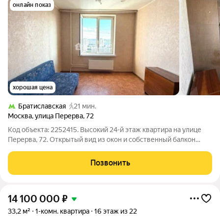
онлайн показ
хорошая цена
Братиславская
21 мин.
Москва
,
улица Перерва
,
72
Код объекта: 2252415. Высокий 24-й этаж квартира на улице
Перерва, 72. Открытый вид из окон и собственный балкон
добавляют ощущение простора и приватности, несмотря на
городскую локацию. 45,2 м продуманной площади:
Позвонить
изолированная комната 17,4 м,
14 100 000
₽
33,2 м²
1-комн. квартира
16 этаж из 22