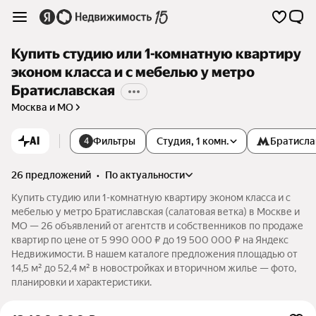
Купить студию или 1-комнатную квартиру
эконом класса и с мебелью у метро
Братиславская
Москва и МО
AI
Фильтры
Студия, 1 комн.
Братисла
4
26 предложений
•
по актуальности
Купить студию или 1-комнатную квартиру эконом класса и с
мебелью у метро Братиславская (салатовая ветка) в Москве и
МО — 26 объявлений от агентств и собственников по продаже
квартир по цене от 5 990 000 ₽ до 19 500 000 ₽ на Яндекс
Недвижимости. В нашем каталоге предложения площадью от
14,5 м² до 52,4 м² в новостройках и вторичном жилье — фото,
планировки и характеристики.