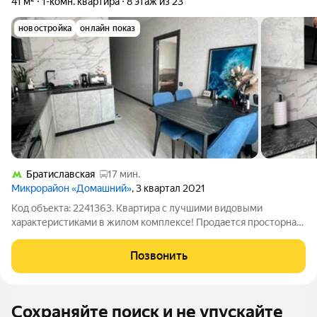
41 м²
1-комн. квартира
8 этаж из 23
новостройка
онлайн показ
Братиславская
17 мин.
Микрорайон «Домашний»
, 3 квартал 2021
Код объекта: 2241363. Квартира с лучшими видовыми
характеристиками в жилом комплексе! Продается просторная
однокомнатная квартира в ЖК " Домашний. В квартире
выполнен евроремонт по дизайн-проекту ,очень удобная
Позвонить
планировка : просторная кухня , спальня
Сохраняйте поиск и не упускайте