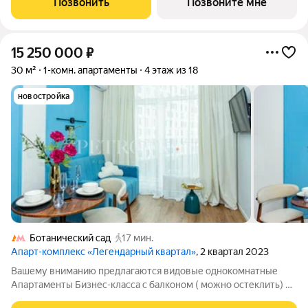
Позвонить
Позвоните мне
этажного дома. Дом
15 250 000
₽
30 м²
1-комн. апартаменты
4 этаж из 18
новостройка
Ботанический сад
17 мин.
Апарт-комплекс «Легендарный квартал»
, 2 квартал 2023
Вашему вниманию предлагаются видовые однокомнатные
Апартаменты Бизнес-класса с балконом ( можно остеклить) и
дизайнерским ремонтом. Отдельная гардеробная комната.