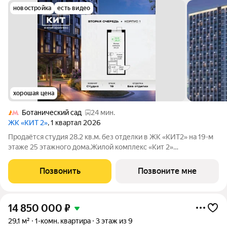
новостройка
есть видео
хорошая цена
Ботанический сад
24 мин.
ЖК «КИТ 2»
, 1 квартал 2026
Продаётся студия 28.2 кв.м. без отделки в ЖК «КИТ2» на 19-м
этаже 25 этажного дома.Жилой комплекс «Кит 2»
спроектирован в урбанистической концепции «Город в
Городе». Объект бизнес-класса предлагает рациональный
Позвонить
Позвоните мне
подход к набору опций, необходимых для
14 850 000
₽
29,1 м²
1-комн. квартира
3 этаж из 9