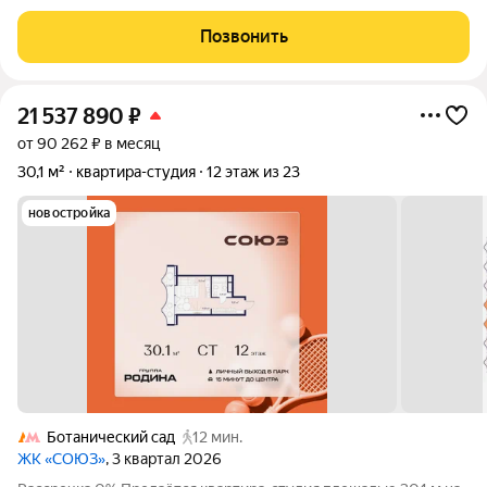
«Легендарный Квартал» с мебелью и техникой «под ключ».
Лот 3-172 Площадь: 31,5 м Вас ждет продуманное
Позвонить
пространство: Стильная кухня с техникой
21 537 890
₽
от 90 262 ₽ в месяц
30,1 м²
квартира-студия
12 этаж из 23
новостройка
Ботанический сад
12 мин.
ЖК «СОЮЗ»
, 3 квартал 2026