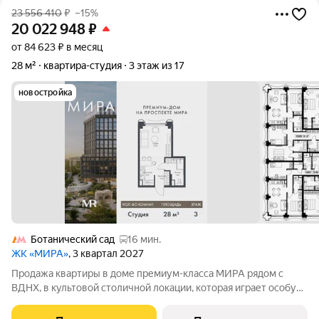
23 556 410
₽
–15%
20 022 948
₽
от 84 623 ₽ в месяц
28 м²
квартира-студия
3 этаж из 17
новостройка
Ботанический сад
16 мин.
ЖК «МИРА»
, 3 квартал 2027
Продажа квартиры в доме премиум-класса МИРА рядом с
ВДНХ, в культовой столичной локации, которая играет особую
роль в жизни нескольких поколений москвичей. студия
площадью 28.01 м расположена в корпусе 1, на 3 этаже 17