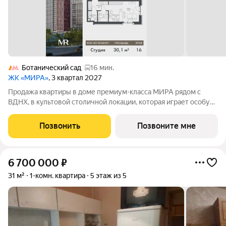
Ботанический сад
16 мин.
ЖК «МИРА»
, 3 квартал 2027
Продажа квартиры в доме премиум-класса МИРА рядом с
ВДНХ, в культовой столичной локации, которая играет особую
роль в жизни нескольких поколений москвичей. студия
площадью 30.06 м расположена в корпусе 2, на 16 этаже 23
Позвонить
Позвоните мне
этажного дома. Дом
6 700 000
₽
31 м²
1-комн. квартира
5 этаж из 5