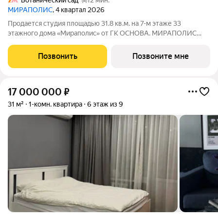
Ботанический сад
12 мин.
МИРАПОЛИС
, 4 квартал 2026
Продается студия площадью 31.8 кв.м. на 7-м этаже 33
этажного дома «Мираполис» от ГК ОСНОВА. МИРАПОЛИС
проект для тех, кому важно, чтобы рядом было всё для работы,
отдыха и жизни. Проект состоит из четырех башен с
Позвонить
Позвоните мне
авторскими стеклянными фасадами и
17 000 000
₽
31 м²
1-комн. квартира
6 этаж из 9