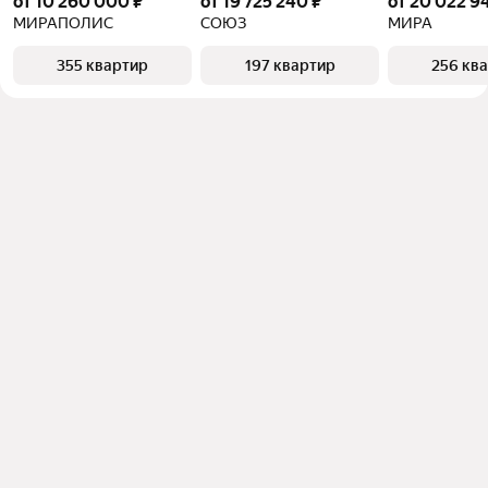
от 10 260 000 ₽
от 19 725 240 ₽
от 20 022 9
МИРАПОЛИС
СОЮЗ
МИРА
355 квартир
197 квартир
256 кв