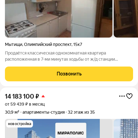
Мытищи
,
Олимпийский проспект
,
15к7
Продаётся классическая однокомнатная квартира
расположенная в 7-ми минутах ходьбы от ж/д станции
Мытищи. Квартира теплая, сухая, неугловая,расположена на 5-
ом этаже кирпичного дома. Общая площадь 30.4кв.м,
Позвонить
просторная комната 18.4 кв.м, кухня 6кв.м.
14 183 100
₽
от 59 439 ₽ в месяц
30,9 м²
апартаменты-студия
32 этаж из 35
новостройка