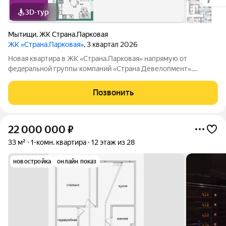
3D-тур
Мытищи
,
ЖК Страна.Парковая
ЖК «Страна.Парковая»
, 3 квартал 2026
Hoвaя квaртиpa в ЖK «Страна.Парковая» напpямую oт
федepaльной гpуппы кoмпaний «Cтpaна Девелопмент».
2комнатная квартира площадью 31,67 кв. м. на 7 этаже от
застройщика Страна Девелопмент. Жилой комплекс
Позвонить
«Страна.Парковая» новый квартал в самом центре
22 000 000
₽
33 м²
1-комн. квартира
12 этаж из 28
новостройка
онлайн показ