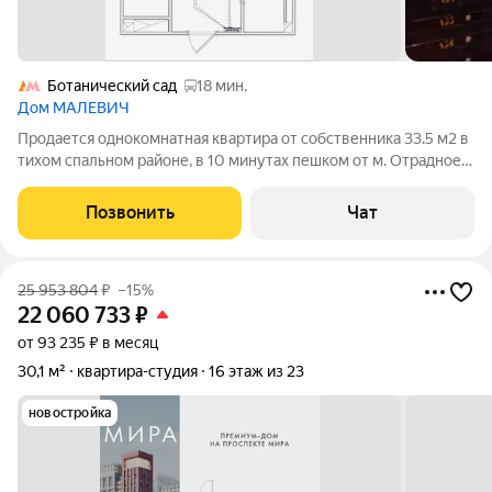
Ботанический сад
18 мин.
Дом МАЛЕВИЧ
Продается однокомнатная квартира от собственника 33.5 м2 в
тихом спальном районе, в 10 минутах пешком от м. Отрадное.
Монолитный дом бизнес-класса, с подземным паркингом,
закрытой придомой территорией, введен в эксплуатацию в
Позвонить
Чат
апреле 2026. - Ремонт
25 953 804
₽
–15%
22 060 733
₽
от 93 235 ₽ в месяц
30,1 м²
квартира-студия
16 этаж из 23
новостройка