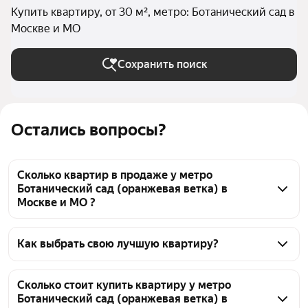
Купить квартиру, от 30 м², метро: Ботанический сад в
Москве и МО
Сохранить поиск
Остались вопросы?
Сколько квартир в продаже у метро
Ботанический сад (оранжевая ветка) в
Москве и МО ?
На Яндекс Недвижимости в продаже у метро 
Ботанический сад (оранжевая ветка) в Москве и 
Как выбрать свою лучшую квартиру?
МО 280 квартир, из них 4 объявления от 
Чтобы купить квартиру площадью 30 кв.м. у метро 
собственников, 42 объявления от агентств, 234 
Ботанический сад (оранжевая ветка), 
Сколько стоит купить квартиру у метро
объявления от застройщиков
Ботанический сад (оранжевая ветка) в
воспользуйтесь тепловой картой для оценки 