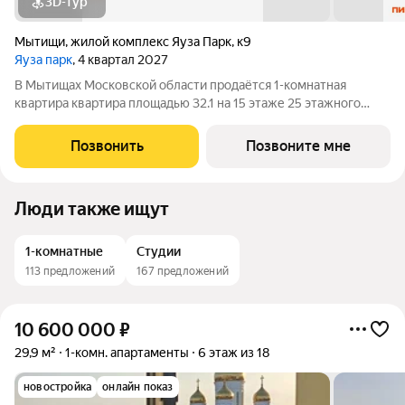
3D-тур
Мытищи
,
жилой комплекс Яуза Парк
,
к9
Яуза парк
, 4 квартал 2027
В Мытищах Московской области продаётся 1-комнатная
квартира квартира площадью 32.1 на 15 этаже 25 этажного
дома (корпус 9, секция 1) в проекте ПИК «Яуза парк». Удобное
расположение 5 минут пешком до ж/д станции Мытищи и 20
Позвонить
Позвоните мне
минут на автомобиле до
Люди также ищут
1-комнатные
Студии
113 предложений
167 предложений
10 600 000
₽
29,9 м²
1-комн. апартаменты
6 этаж из 18
новостройка
онлайн показ