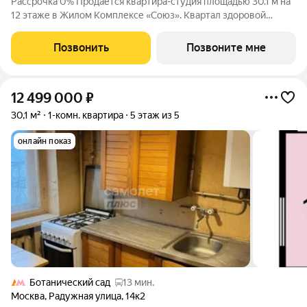
Рассрочка 0% Продаётся квартира-студия площадью 30.1 м на
12 этаже в Жилом Комплексе «Союз». Квартал здоровой
жизни премиум-класса с рекордным количеством
олимпийских видов спорта: - Ледовая арена для хоккея и
Позвонить
Позвоните мне
фигурного катания, - Футбольные поля для
12 499 000
₽
30,1 м²
1-комн. квартира
5 этаж из 5
онлайн показ
Ботанический сад
13 мин.
Москва
,
Радужная улица
,
14к2