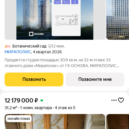
Ботанический сад
12 мин.
МИРАПОЛИС
, 4 квартал 2026
Продается студия площадью 30.9 кв.м. на 32-м этаже 33
этажного дома «Мираполис» от ГК ОСНОВА. МИРАПОЛИС
проект для тех, кому важно, чтобы рядом было всё для работы,
отдыха и жизни. Проект состоит из четырех башен с
Позвонить
Позвоните мне
авторскими стеклянными фасадами и
12 179 000
₽
31,2 м²
1-комн. квартира
4 этаж из 5
онлайн показ