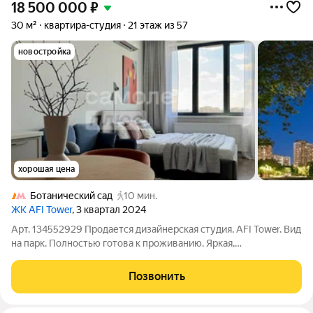
18 500 000
₽
30 м²
квартира-студия
21 этаж из 57
новостройка
хорошая цена
Ботанический сад
10 мин.
ЖК AFI Tower
, 3 квартал 2024
Арт. 134552929 Продается дизайнерская студия, AFI Tower. Вид
на парк. Полностью готова к проживанию. Яркая,
функциональная студия с безупречным ремонтом в
небоскребе премиум-класса. Идеальный вариант для тех, кто
Позвонить
ценит время (не нужен ремонт) и