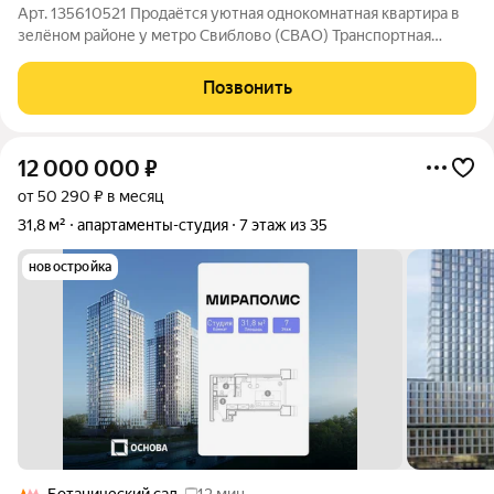
Арт. 135610521 Продаётся уютная однокомнатная квартира в
зелёном районе у метро Свиблово (СВАО) Транспортная
доступность:метро «Свиблово» 1520 минут пешком (11,5 км);
станция «Лосиноостровская» удобный вариант для поездок по
Позвонить
области и в центр
12 000 000
₽
от 50 290 ₽ в месяц
31,8 м²
апартаменты-студия
7 этаж из 35
новостройка