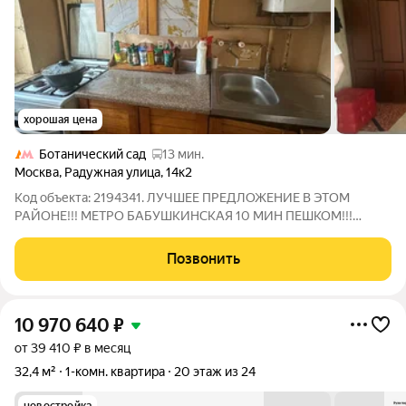
хорошая цена
Ботанический сад
13 мин.
Москва
,
Радужная улица
,
14к2
Код объекта: 2194341. ЛУЧШЕЕ ПРЕДЛОЖЕНИЕ В ЭТОМ
РАЙОНЕ!!! МЕТРО БАБУШКИНСКАЯ 10 МИН ПЕШКОМ!!!
Уважаемый покупатель продаётся уютная однокомнатная
квартира в Москве на Радужной улице, 14к2. Это идеальный
Позвонить
выбор для тех, кто ищет комфортное жильё в
10 970 640
₽
от 39 410 ₽ в месяц
32,4 м²
1-комн. квартира
20 этаж из 24