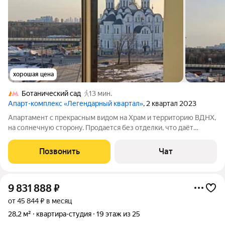
хорошая цена
Ботанический сад
13 мин.
Апарт-комплекс «Легендарный квартал»
, 2 квартал 2023
Апартамент с прекрасным видом на Храм и территорию ВДНХ,
на солнечную сторону. Продается без отделки, что даёт
возможность создать интерьер по своему вкусу. Есть
дизайнер и проверенная бригада. Оперативно сделают ремонт
Позвонить
Чат
по Вашему индивидуальному
9 831 888
₽
от 45 844 ₽ в месяц
28,2 м²
квартира-студия
19 этаж из 25