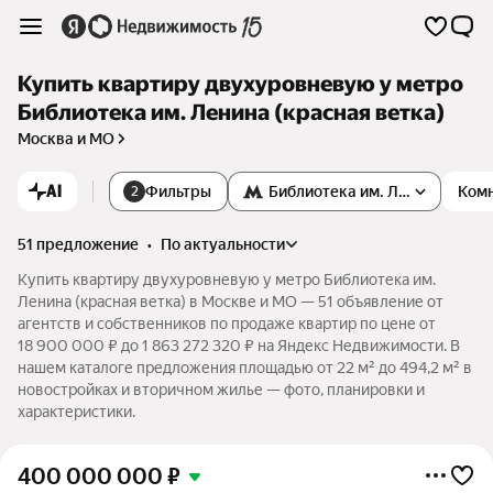
Купить квартиру двухуровневую у метро
Библиотека им. Ленина (красная ветка)
Москва и МО
AI
Фильтры
Библиотека им. Ленина
Ком
2
51 предложение
•
по актуальности
Купить квартиру двухуровневую у метро Библиотека им.
Ленина (красная ветка) в Москве и МО — 51 объявление от
агентств и собственников по продаже квартир по цене от
18 900 000 ₽ до 1 863 272 320 ₽ на Яндекс Недвижимости. В
нашем каталоге предложения площадью от 22 м² до 494,2 м² в
новостройках и вторичном жилье — фото, планировки и
характеристики.
400 000 000
₽