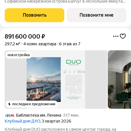
Софийской набережной острова Балчуг в нескольких минутах
от Кремля. DUO воплощает в себе дуальность наследия
прошлого и архитектуры будущего. Историческое наследие
Позвонить
Позвоните мне
дополняется современными
891 600 000
₽
297,2 м²
4-комн. квартира
6 этаж из 7
новостройка
последнее предложение
Библиотека им. Ленина
17 мин.
Клубный дом ДУО
, 3 квартал 2026
Клубный дом DUO расположен в самом центре города, на