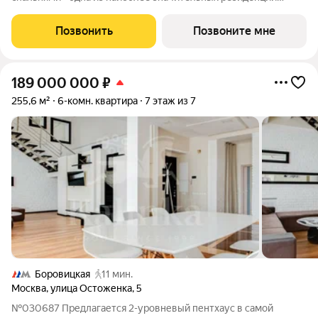
«Левенсона». Окна на четыре стороны света. Первый уровень;
большая зона кухни-столовой, просторная угловая гостиная,
Позвонить
Позвоните мне
гостевая спальня с
189 000 000
₽
255,6 м²
6-комн. квартира
7 этаж из 7
Боровицкая
11 мин.
Москва
,
улица Остоженка
,
5
№030687 Предлагается 2-уровневый пентхаус в самой