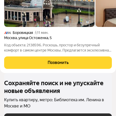
Боровицкая
11 мин.
Москва
,
улица Остоженка
,
5
Код объекта: 2138596. Роскошь, простор и безупречный
комфорт в самом центре Москвы. Предлагается эксклюзивная
двухуровневая квартира площадью 255 м на престижной
улице Остоженка в одном из самых элитных районов столицы.
Позвонить
Остоженка это идеальный
Сохраняйте поиск и не упускайте
новые объявления
Купить квартиру, метро: Библиотека им. Ленина в
Москве и МО