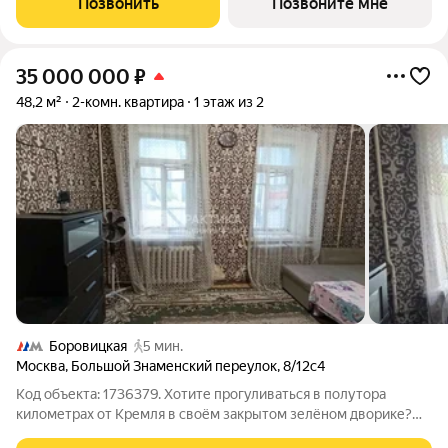
Позвонить
Позвоните мне
лучших российских
35 000 000
₽
48,2 м²
2-комн. квартира
1 этаж из 2
Боровицкая
5 мин.
Москва
,
Большой Знаменский переулок
,
8/12с4
Код объекта: 1736379. Хотите прогуливаться в полутора
километрах от Кремля в своём закрытом зелёном дворике?
Это предложение для вас! Добавьте сюда возможность