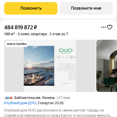
от Кремля. DUO воплощает в себе дуальность наследия
прошлого и архитектуры будущего. Историческое наследие
Позвонить
Позвоните мне
дополняется современными
484 819 872
₽
188 м²
3-комн. квартира
3 этаж из 7
новостройка
Библиотека им. Ленина
17 мин.
Клубный дом ДУО
, 3 квартал 2026
Клубный дом DUO расположен в самом центре города, на
Софийской набережной острова Балчуг в нескольких минутах