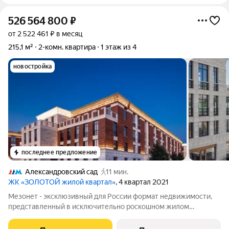
526 564 800
₽
от 2 522 461 ₽ в месяц
215,1 м²
2-комн. квартира
1 этаж из 4
новостройка
последнее предложение
Александровский сад
11 мин.
ЖК «ЗОЛОТОЙ жилой квартал»
, 4 квартал 2021
Мезонет - эксклюзивный для России формат недвижимости,
представленный в исключительно роскошном жилом
квартале I «Золотой» напротив Кремля. Атмосфера приватной
загородной жизни - в сердце российской истории, в проекте от