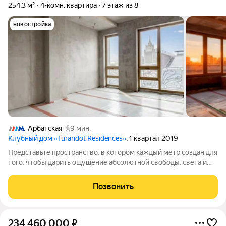
254,3 м²
4-комн. квартира
7 этаж из 8
новостройка
Арбатская
9 мин.
Клубный дом «Turandot Residences»
, 1 квартал 2019
Представьте пространство, в котором каждый метр создан для
того, чтобы дарить ощущение абсолютной свободы, света и
городской элегантности. Великолепный пентхаус площадью
255 м с грандиозной террасой 70 м в клубном доме премиум-
Позвонить
класса Turandot
234 460 000
₽