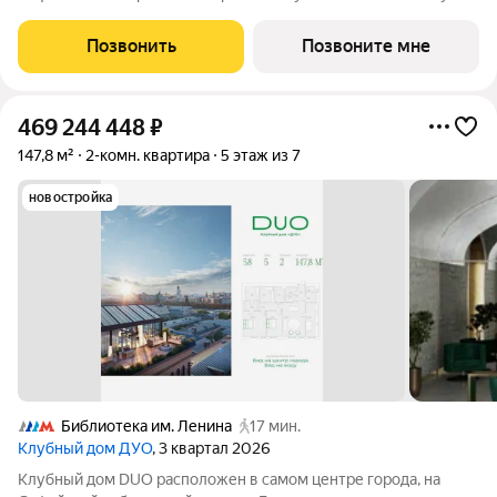
от Кремля. DUO воплощает в себе дуальность наследия
прошлого и архитектуры будущего. Историческое наследие
Позвонить
Позвоните мне
дополняется современными
469 244 448
₽
147,8 м²
2-комн. квартира
5 этаж из 7
новостройка
Библиотека им. Ленина
17 мин.
Клубный дом ДУО
, 3 квартал 2026
Клубный дом DUO расположен в самом центре города, на