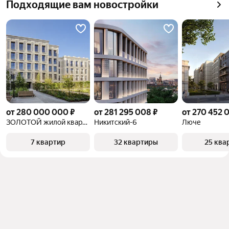
Подходящие вам новостройки
квадратного метра или площади
от 280 000 000 ₽
от 281 295 008 ₽
от 270 452 
ЗОЛОТОЙ жилой квартал
Никитский-6
Люче
7 квартир
32 квартиры
25 ква