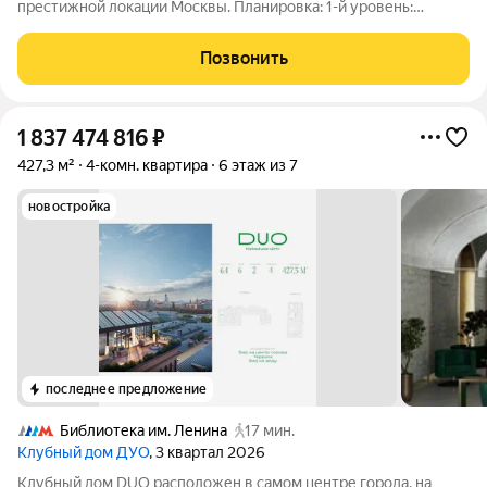
престижной локации Москвы. Планировка: 1-й уровень:
гостиная со вторым светом, 3 балкона, кухня-столовая, 2
санузла, 2 гардеробные, 2 спальни, постирочная, два входа в
Позвонить
квартиру. 2-й уровень:
1 837 474 816
₽
427,3 м²
4-комн. квартира
6 этаж из 7
новостройка
последнее предложение
Библиотека им. Ленина
17 мин.
Клубный дом ДУО
, 3 квартал 2026
Клубный дом DUO расположен в самом центре города, на