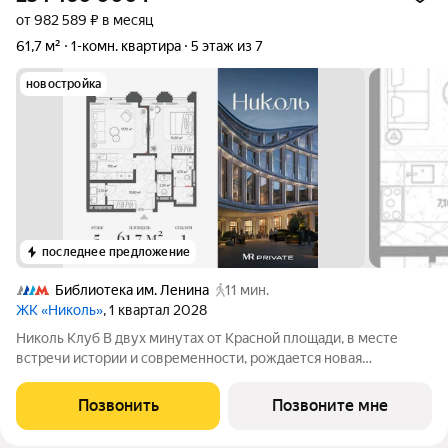
от 982 589 ₽ в месяц
61,7 м²
1-комн. квартира
5 этаж из 7
новостройка
последнее предложение
Библиотека им. Ленина
11 мин.
ЖК «Николь»
, 1 квартал 2028
Николь Клуб В двух минутах от Красной площади, в месте
встречи истории и современности, рождается новая
архитектурная доминанта Москвы. Николь Клуб часть делюкс-
квартала Николь это резиденция, которая бережно сохраняет
Позвонить
Позвоните мне
исторический контур и