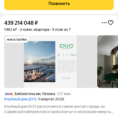
комфортной парковки на своей территории. Описание
Позвонить
квартиры: Продаётся квартира, которая
439 214 048
₽
148,1 м²
2-комн. квартира
4 этаж из 7
новостройка
Библиотека им. Ленина
17 мин.
Клубный дом ДУО
, 3 квартал 2026
Клубный дом DUO расположен в самом центре города, на
Софийской набережной острова Балчуг в нескольких минутах
от Кремля. DUO воплощает в себе дуальность наследия