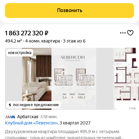
Квартира занимает 4-й и 5-й этажи. Планировкой
предусмотрено: 1-й этаж: гостевой туалет, кухня с обеденной
Позвонить
зоной, большая гостиная, которая
1 863 272 320
₽
494,2 м²
4-комн. квартира
3 этаж из 6
новостройка
последнее предложение
Арбатская
18 мин.
Клубный дом «Левенсон»
, 3 квартал 2027
Двухуровневая квартира площадью 495,9 м с четырьмя
спальнями - одна из наиболее значительных резиденций