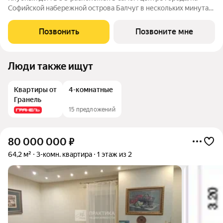
Софийской набережной острова Балчуг в нескольких минутах
от Кремля. DUO воплощает в себе дуальность наследия
прошлого и архитектуры будущего. Историческое наследие
Позвонить
Позвоните мне
дополняется современными
Люди также ищут
Квартиры от
4-комнатные
Гранель
15 предложений
80 000 000
₽
64,2 м²
3-комн. квартира
1 этаж из 2