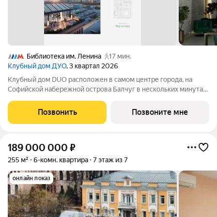
Библиотека им. Ленина
17 мин.
Клубный дом ДУО
, 3 квартал 2026
Клубный дом DUO расположен в самом центре города, на
Софийской набережной острова Балчуг в нескольких минутах
от Кремля. DUO воплощает в себе дуальность наследия
прошлого и архитектуры будущего. Историческое наследие
Позвонить
Позвоните мне
дополняется современными
189 000 000
₽
255 м²
6-комн. квартира
7 этаж из 7
онлайн показ