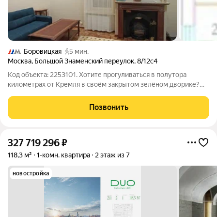
Боровицкая
5 мин.
Москва
,
Большой Знаменский переулок
,
8/12с4
Код объекта: 2253101. Хотите прогуливаться в полутора
километрах от Кремля в своём закрытом зелёном дворике?
Это предложение для вас! Добавьте сюда возможность
комфортной парковки на своей территории. Описание
Позвонить
квартиры: Продаётся квартира, устроенная
327 719 296
₽
118,3 м²
1-комн. квартира
2 этаж из 7
новостройка