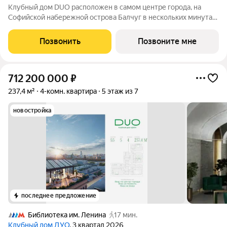
Клубный дом DUO расположен в самом центре города, на
Софийской набережной острова Балчуг в нескольких минутах
от Кремля. DUO воплощает в себе дуальность наследия
прошлого и архитектуры будущего. Историческое наследие
Позвонить
Позвоните мне
дополняется современными
712 200 000
₽
237,4 м²
4-комн. квартира
5 этаж из 7
новостройка
последнее предложение
Библиотека им. Ленина
17 мин.
Клубный дом ДУО
, 3 квартал 2026