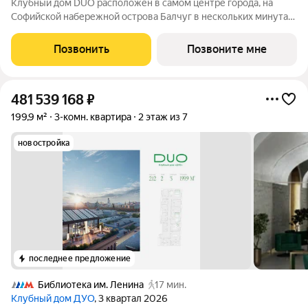
Клубный дом DUO расположен в самом центре города, на
Софийской набережной острова Балчуг в нескольких минутах
от Кремля. DUO воплощает в себе дуальность наследия
прошлого и архитектуры будущего. Историческое наследие
Позвонить
Позвоните мне
дополняется современными
481 539 168
₽
199,9 м²
3-комн. квартира
2 этаж из 7
новостройка
последнее предложение
Библиотека им. Ленина
17 мин.
Клубный дом ДУО
, 3 квартал 2026