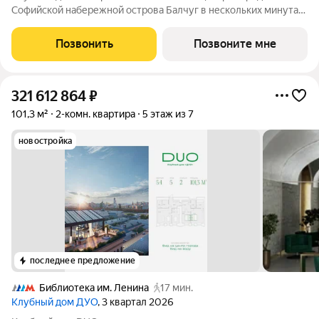
Софийской набережной острова Балчуг в нескольких минутах
от Кремля. DUO воплощает в себе дуальность наследия
прошлого и архитектуры будущего. Историческое наследие
Позвонить
Позвоните мне
дополняется современными
321 612 864
₽
101,3 м²
2-комн. квартира
5 этаж из 7
новостройка
последнее предложение
Библиотека им. Ленина
17 мин.
Клубный дом ДУО
, 3 квартал 2026