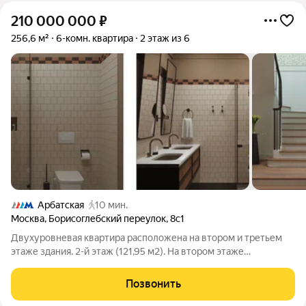
210 000 000
₽
256,6 м²
6-комн. квартира
2 этаж из 6
Арбатская
10 мин.
Москва
,
Борисоглебский переулок
,
8с1
Двухуровневая квартира расположена на втором и третьем
этаже здания. 2-й этаж (121,95 м2). На втором этаже
расположены: парадная прихожая (площадью 20,98 м2) с
гардеробной комнатой (площадью 6,11 м2) и три гостевые
Позвонить
спальни (площадью от 19 м2). В