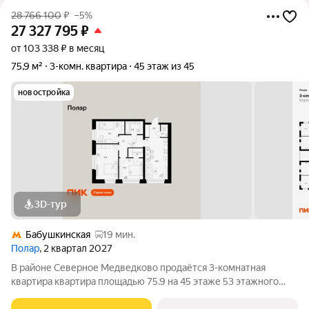
28 766 100
₽
–5%
27 327 795
₽
от 103 338 ₽ в месяц
75,9 м²
3-комн. квартира
45 этаж из 45
новостройка
3D-тур
Бабушкинская
19 мин.
Полар
, 2 квартал 2027
В районе Северное Медведково продаётся 3-комнатная
квартира квартира площадью 75.9 на 45 этаже 53 этажного
дома (корпус 1.4, секция 1) в проекте ПИК «Полар». Удобное