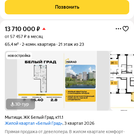
раздельный санузел, ванная, есть кладовые для хранения и
Позвонить
оборудования гардеробных и хозяйственных
13 710 000
₽
от 57 457 ₽ в месяц
65,4 м²
2-комн. квартира
21 этаж из 23
новостройка
3D-тур
Мытищи
,
ЖК Белый Град
,
к11.1
Жилой квартал «Белый Град»
, 3 квартал 2026
Прямая продажа от девелопера. В жилом квартале комфорт-