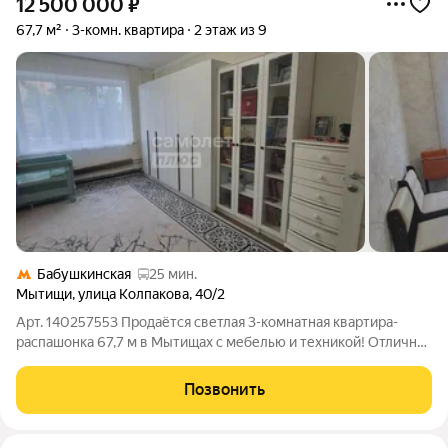
12 500 000
₽
67,7 м²
3-комн. квартира
2 этаж из 9
Бабушкинская
25 мин.
Мытищи
,
улица Колпакова
,
40/2
Арт. 140257553 Продаётся светлая 3-комнатная квартира-
распашонка 67,7 м в Мытищах с мебелью и техникой! Отличная
транспортная доступность: г. Мытищи, ул. Колпакова, д. 40,
корп. 2. Квартира расположена на комфортном 2-м этаже 9-
Позвонить
этажного дома. Рядом с