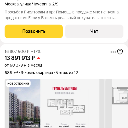
Москва
,
улица Чичерина
,
2/9
Просьба к Риелторам и пр.: Помощь в продаже мне не нужна,
продаю сам. Если у Вас есть реальный покупатель, то есть
разговор, нет НЕ НАДО ЗВОНИТЬ! За помощь в продаже
комиссия ноль. Продаётся трёхкомнатная квартира в Москве, в
Позвонить
Чат
пешей доступности от
16 807 500
₽
–17%
13 891 913
₽
от 60 379 ₽ в месяц
68,9 м²
3-комн. квартира
5 этаж из 12
новостройка