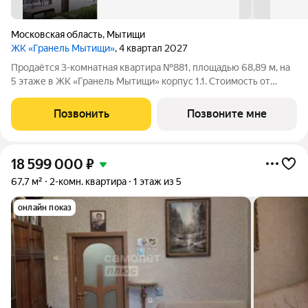
Московская область
,
Мытищи
ЖК «Гранель Мытищи»
, 4 квартал 2027
Продаётся 3-комнатная квартира №881, площадью 68,89 м, на
5 этаже в ЖК «Гранель Мытищи» корпус 1.1. Стоимость от
13891913 руб. Квартира без отделки, планировка угловая, окна
во двор. Современный микрорайон реализуется по концепции
Позвонить
Позвоните мне
комплексного
18 599 000
₽
67,7 м²
2-комн. квартира
1 этаж из 5
онлайн показ