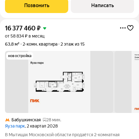
пятиэтажный дом, где квартира расположена на первом этаже,
Позвонить
Написать
но здесь нет типичных
16 377 460
₽
от 58 834 ₽ в месяц
63,8 м²
2-комн. квартира
2 этаж из 15
новостройка
Бабушкинская
28 мин.
Яуза парк
, 2 квартал 2028
В Мытищах Московской области продаётся 2-комнатная