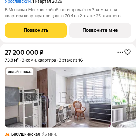
Ярославский
, 1 квартал 2029
В Мытищах Московской области продаётся 3-комнатная
квартира квартира площадью 70.4 на 2 этаже 25 этажного
дома (корпус 15.3.1, секция 2) в проекте ПИК «Ярославский».
Удобное расположение 15 минут на общественном транспорте
Позвонить
Позвоните мне
до платформы Мытищи и 20
27 200 000
₽
73,8 м²
3-комн. квартира
3 этаж из 16
онлайн показ
Бабушкинская
5 мин.