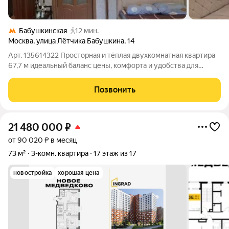
Бабушкинская
12 мин.
Москва
,
улица Лётчика Бабушкина
,
14
Арт. 135614322 Просторная и тёплая двухкомнатная квартира
67,7 м идеальный баланс цены, комфорта и удобства для
семьи, готовая к быстрому заселению или выгодной
инвестиции. Квартира на первом этаже кирпичного дома 1954
Позвонить
года постройки, Планировка
21 480 000
₽
от 90 020 ₽ в месяц
73 м²
3-комн. квартира
17 этаж из 17
новостройка
хорошая цена