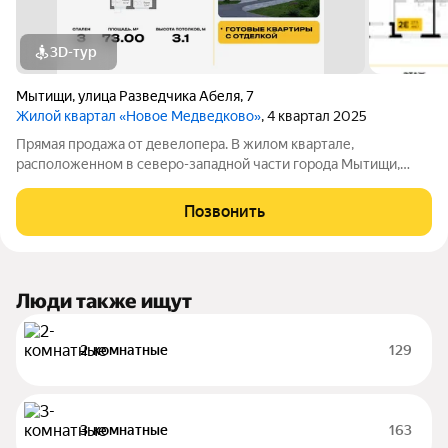
3D-тур
Мытищи
,
улица Разведчика Абеля
,
7
Жилой квартал «Новое Медведково»
, 4 квартал 2025
Прямая продажа от девелопера. В жилом квартале,
расположенном в северо-западной части города Мытищи,
продаётся 3-спальная квартира площадью 73.00 кв.м без
отделки. Квартира расположена на 17 этаже 17-этажного дома,
Позвонить
корпус 35, в жилом квартале
Люди также ищут
2-комнатные
129
3-комнатные
163