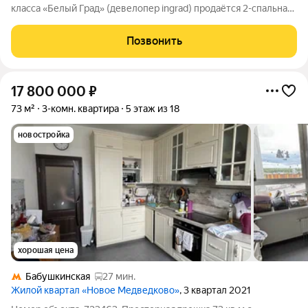
класса «Белый Град» (девелопер ingrad) продаётся 2-спальная
квартира площадью 65.40 кв.м без отделки. Квартира
расположена на 21 этаже 23-этажного дома, корпус 11.1.
Позвонить
Расположение: «Белый Град»
17 800 000
₽
73 м²
3-комн. квартира
5 этаж из 18
новостройка
хорошая цена
Бабушкинская
27 мин.
Жилой квартал «Новое Медведково»
, 3 квартал 2021