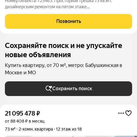
Номер объекта: 723463. Просторная трешка 73 кв.м с
дизайнерским ремонтом на пятом этаже
восемнадцатиэтажного дома ваш новый уровень комфорта
без лишних хлопот. Эта квартира создана для тех, кто ценит
Позвонить
продуманное пространство и готовую эстетику:
Сохраняйте поиск и не упускайте
новые объявления
Купить квартиру, от 70 м², метро: Бабушкинская в
Москве и МО
Сохранить поиск
21 095 478
₽
от 88 408 ₽ в месяц
73 м²
2-комн. квартира
12 этаж из 18