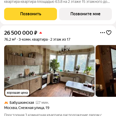
квартира квартира площадью 63.8 на 2 этаже 15 этажного дома
(корпус 13, секция 3) в проекте ПИК «Яуза парк». Удобное
расположение 5 минут пешком до ж/д станции Мытищи и 20
Позвонить
Позвоните мне
минут на автомобиле до
26 500 000
₽
76,2 м²
3-комн. квартира
2 этаж из 17
хорошая цена
Бабушкинская
7 мин.
Москва
,
Снежная улица
,
19
Просторная 3 комнатная квартира расположение рядом с