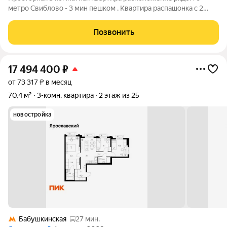
метро Свиблово - 3 мин пешком . Квартира распашонка с 2
большими эркерными балконами , кухня 12,8 м2 с эркерным
окном , большой и просторный холл , все комнаты
Позвонить
изолированы 18,9/14,7/11,20 м2 Год
17 494 400
₽
от 73 317 ₽ в месяц
70,4 м²
3-комн. квартира
2 этаж из 25
новостройка
Бабушкинская
27 мин.