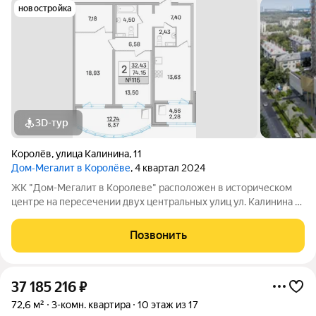
новостройка
3D-тур
Королёв
,
улица Калинина
,
11
Дом‐Мегалит в Королёве
, 4 квартал 2024
ЖК "Дом-Мегалит в Королеве" расположен в историческом
центре на пересечении двух центральных улиц ул. Калинина и
ул. Циолковского. Дом расположен в окружении парков и
утопает в зелени. Окружающая среднеэтажная застройка
Позвонить
подчеркивает дом как высотную
37 185 216
₽
72,6 м²
3-комн. квартира
10 этаж из 17