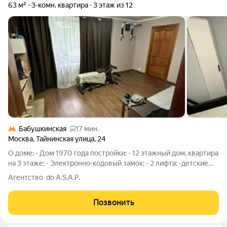
63 м²
3-комн. квартира
3 этаж из 12
Бабушкинская
17 мин.
Москва
,
Тайнинская улица
,
24
О доме: - Дом 1970 года постройки; - 12 этажный дом, квартира
на 3 этаже; - Электронно-кодовый замок; - 2 лифта; -детские
игровые площадки. О квартире: - Общая площадь 63,1м2; -
Агентство do A.S.A.P.
потолки 2,5м; - санузел раздельный; - просторна уютная кухня.
- В
Позвонить