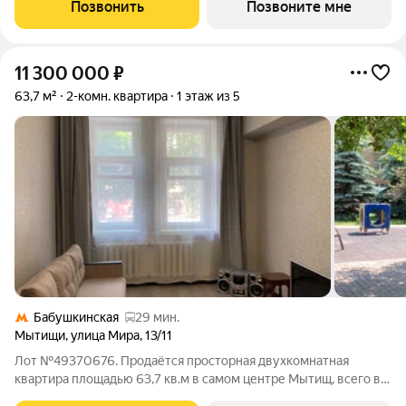
расположение 17 минут пешком до станции метро
Позвонить
Позвоните мне
«Медведково». 8 минут на автомобиле до
11 300 000
₽
63,7 м²
2-комн. квартира
1 этаж из 5
Бабушкинская
29 мин.
Мытищи
,
улица Мира
,
13/11
Лот №49370676. Продаётся просторная двухкомнатная
квартира площадью 63,7 кв.м в самом центре Мытищ, всего в 5
км от МКАД по Ярославскому шоссе. Это тёплый кирпичный