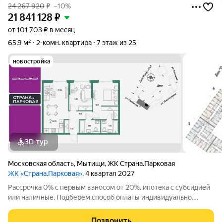
24 267 920
₽
–10%
21 841 128
₽
от 101 703 ₽ в месяц
65,9 м²
2-комн. квартира
7 этаж из 25
новостройка
3D-тур
Московская область
,
Мытищи
,
ЖК Страна.Парковая
ЖК «Страна.Парковая»
, 4 квартал 2027
Рассрочка 0% с первым взносом от 20%, ипотека с субсидией
или наличные. Подберём способ оплаты индивидуально.
Покупайте квартиру сейчас заезжайте уже в следующем году!
Продается 2комнатная квартира на 7 этаже от застройщика
Позвонить