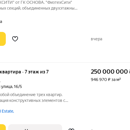
ХСИТИ" от ГК ОСНОВА. "ФизтехСити"
жных секций, объединенных двухэтажным
488 лотов с панорамным остеклением. В
одземный паркинг и гостевые парковки,
а
вчера
250 000 000
 квартира · 7 этаж из 7
946 970 ₽ за м²
.
 улица
,
16/5
обой объединение трех квартир.
ация конструктивных элементов с
 систем, окон и дверей на современные
 Estate,
недрены дополнительные современные