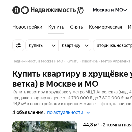
Москва и МО
Новостройки
Купить
Снять
Коммерческая
И
Купить
Квартиру
Вторичка, новост
Недвижимость в Москве и МО
Купить
Квартира
Метро Апрелевка
Купить квартиру в хрущёвке
ветка) в Москве и МО
Купить квартиру в хрущёвке у метро МЦД Апрелевка (мцд-4 
продаже квартир по цене от 4 790 000 ₽ до 7 800 000 ₽ на
44,8 м² в новостройках и вторичном жилье — фото, планиров
4 объявления:
по актуальности
44,8 м² · 2-комнатна