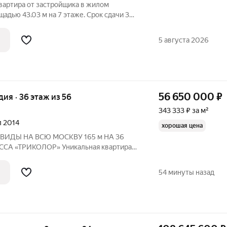
вартира от застройщика в жилом
адью 43.03 м на 7 этаже. Срок сдачи 3
епция жилого комплекса Сити Бэй -
е с отлично развитой инфраструктурой и
5 августа 2026
56 650 000
₽
дия · 36 этаж из 56
343 333 ₽ за м²
л 2014
хорошая цена
 НА ВСЮ МОСКВУ 165 м НА 36
ой площадью 165 м в одном из лучших
са бизнес-класса «Триколор».
54 минуты назад
аже