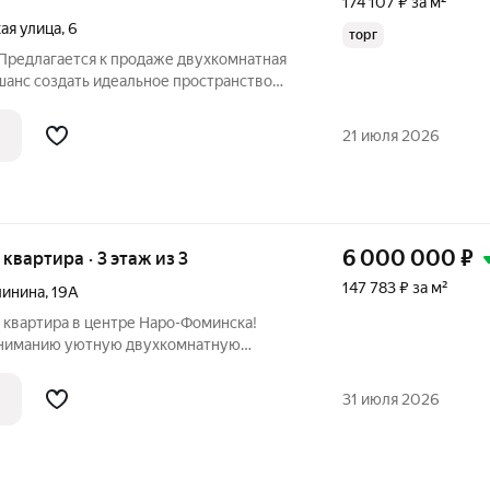
174 107 ₽ за м²
ая улица
,
6
торг
 Предлагается к продаже двухкомнатная
шанс создать идеальное пространство
рт, удобство и не боится вложить силы в
ная планировка с кухней в 6 квадратов и
21 июля 2026
6 000 000
₽
я квартира · 3 этаж из 3
147 783 ₽ за м²
линина
,
19А
 квартира в центре Наро-Фоминска!
ниманию уютную двухкомнатную
е города Наро-Фоминск. Подходит под
апитал. Без обременений, никто не
31 июля 2026
ки