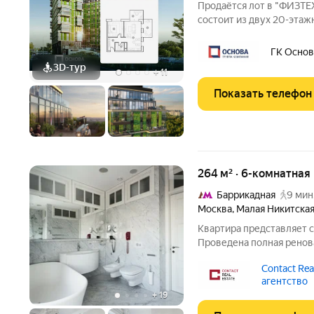
Продаётся лот в "ФИЗТЕ
состоит из двух 20-эта
основанием, и включает 
кластере собственный п
ГК Основ
на первых
3D-тур
+
11
Показать телефон
264 м² · 6-комнатная
Баррикадная
9 мин
Москва
,
Малая Никитская
Квартира представляет с
Проведена полная ренов
замена всех инженерных
Contact Real
европейские аналоги, в
агентство
системы
+
19