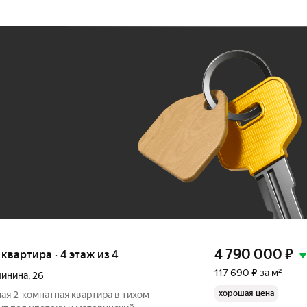
Ж
До 100 тыс. ₽
4 790 000
₽
я квартира · 4 этаж из 4
117 690 ₽ за м²
линина
,
26
хорошая цена
ая 2-комнатная квартира в тихом