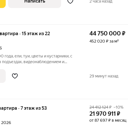
Написать
2 часа назад
44 750 000
₽
квартира · 15 этаж из 22
452 020 ₽ за м²
6
года, ели, туи, цветы и кустарники, с
 подъездах, видеонаблюдением и
детская и спортивная площадки с
ртира с шикарными видами на запад -
29 минут назад
24 412 124
₽
–10%
квартира · 7 этаж из 53
21 970 911
₽
от 87 697 ₽ в месяц
л 2026