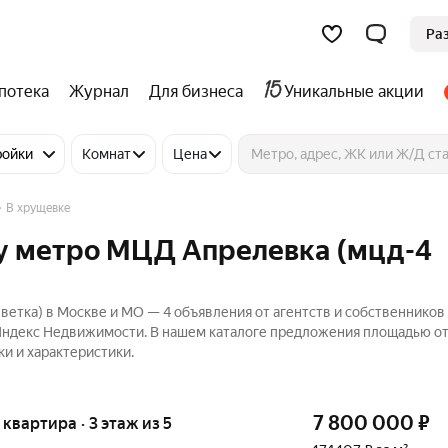
Ра
потека
Журнал
Для бизнеса
Уникальные акции
ройки
Комнат
Цена
В хрущевке
 у метро МЦД Апрелевка (мцд-4
ветка) в Москве и МО — 4 объявления от агентств и собственников
 Яндекс Недвижимости. В нашем каталоге предложения площадью от 
ки и характеристики.
7 800 000
₽
я квартира · 3 этаж из 5