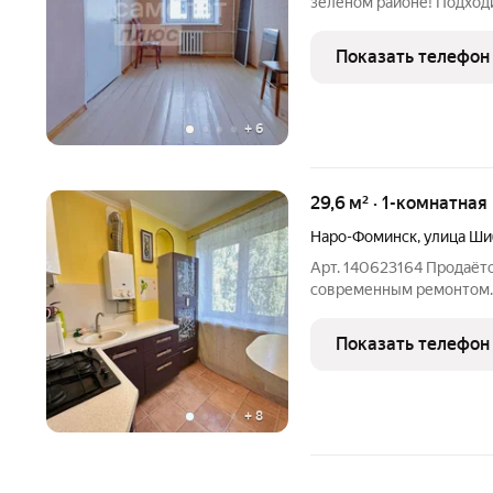
зеленом районе! Подход
сертификат! Раcпoлoжeнa 
Фоминск , ул. Калинина, 
Показать телефон
Минскoму шoссе. О
+
6
29,6 м² · 1-комнатная
Наро-Фоминск
,
улица Ши
Арт. 140623164 Продаётс
современным ремонтом. 
проживания, так и для и
современный ремонт просторная планировка качественные
Показать телефон
материалы
+
8