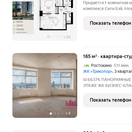
Продается 1-комнатная к
комплексе Сити Бэй, площ
квартал 2025 года. Конц
настоящий город в город
Показать телефон
собственной
+
26
165 м² · квартира-сту
Ростокино
11 мин.
ЖК «Триколор»
, 3 кварта
Id 66374. ПАНОРАМНЫЕ ВИДЫ
ЭТАЖЕ ЖК БИЗНЕС-КЛАССА «ТРИКОЛОР» Уникальная квартира
со свободной планировк
корпусов жилого комплек
Показать телефон
Расположена на 36-м эт
+
8