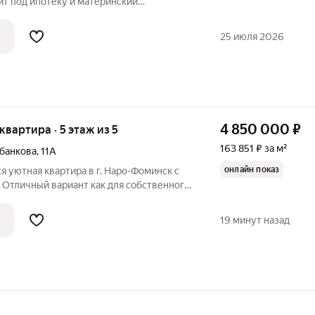
ит под ипотеку и материнский
по адрeсу: Московская обл., г. Наро-
д.26. 57 км oт МKAД пo Киeвcкoму или
25 июля 2026
4 850 000
₽
 квартира · 5 этаж из 5
163 851 ₽ за м²
банкова
,
11А
онлайн показ
я уютная квартира в г. Наро-Фоминск с
Отличный вариант как для собственного
нвестиций. Преимущества квартиры:
19 минут назад