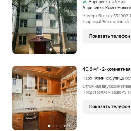
Апрелевка
8 мин.
Апрелевка
,
Комсомольск
Номер объекта: 554903.
квартира! Это отличный 
для тех, кто ценит комфо
собственное жилье. Удач
Показать телефон
+
7
40,6 м² · 2-комнатна
Наро-Фоминск
,
улица Ка
Отличная двухкомнатная
Представляем вашему в
квартиру в самом сердц
ипотеку и материнский к
Показать телефон
прописан. Характеристи
+
14