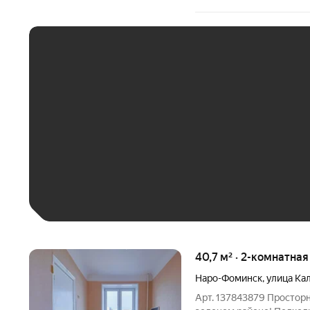
ЕЖЕМЕСЯЧНЫЙ ПЛАТЁ
До 30 тыс. ₽
До 50 тыс. ₽
До 70 тыс. ₽
Больше 100 тыс. ₽
40,7 м² · 2-комнатна
Наро-Фоминск
,
улица Ка
Арт. 137843879 Просторн