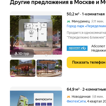
Другие предложения в Москве и 
50,2 м² · 1-комнатная
Мичуринец
11 мин.
Город-парк «Переделки
Продается однокомнатная
"Переделкино Ближнее". 
этаж 16 из 17. Срок сдачи
Абсолют
монолитный. ТОЛЬКО ДО
Недвижи
приобретение
3D-тур
Показать телефон
64,9 м² · 2-комнатны
Новодачная
8 мин.
ФизтехСити
, 4 квартал 