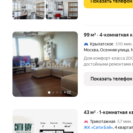
Показать телефон
99 м² · 4-комнатная 
Крылатское
10 мин.
Москва
,
Осенняя улица
,
1
Дом комфорт-класса 2000 
достойными ремонтами в
шлагбаумами на въезде, 
мягкими покрытиями. Ква
Показать телефон
панорама горизонт
+
22
43 м² · 1-комнатная 
Трикотажная
7 мин.
ЖК «Сити Бэй»
, 4 кварта