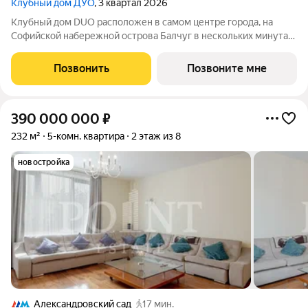
Клубный дом ДУО
, 3 квартал 2026
Клубный дом DUO расположен в самом центре города, на
Софийской набережной острова Балчуг в нескольких минутах
от Кремля. DUO воплощает в себе дуальность наследия
прошлого и архитектуры будущего. Историческое наследие
Позвонить
Позвоните мне
дополняется современными
390 000 000
₽
232 м²
5-комн. квартира
2 этаж из 8
новостройка
Александровский сад
17 мин.