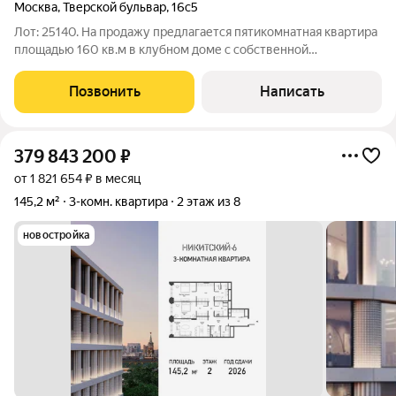
Москва
,
Тверской бульвар
,
16с5
Лот: 25140. На продажу предлагается пятикомнатная квартира
площадью 160 кв.м в клубном доме с собственной
инфраструктурой в самом центре Москвы. Функциональная
планировка представляет собой просторную гостиную, кухню,
Позвонить
Написать
три спальни, рабочий кабинет,
379 843 200
₽
от 1 821 654 ₽ в месяц
145,2 м²
3-комн. квартира
2 этаж из 8
новостройка