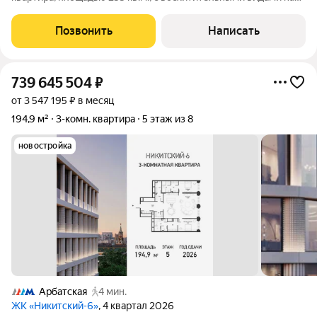
Москву-реку, гостиницу Украина и Москва-Сити.
Функциональная планировка: пространство кухни-гостиной,
Позвонить
Написать
разделенное на зоны кухни-столовой,
739 645 504
₽
от 3 547 195 ₽ в месяц
194,9 м²
3-комн. квартира
5 этаж из 8
новостройка
Арбатская
4 мин.
ЖК «Никитский-6»
, 4 квартал 2026