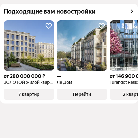
запросы
можете отсортировать результаты по стоимости 
Самый дорогой 
2,88 млрд ₽
Подходящие вам новостройки
квадратного метра или площади
объект
от 280 000 000 ₽
—
от 146 900 
ЗОЛОТОЙ жилой квартал
Лё Дом
Turandot Resi
7 квартир
Перейти
2 квар