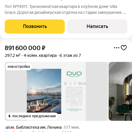
Лот №f4911. Трехкомнатная квартира в клубном доме Villa
Grace. Дорогая дизайнерская отделка на стадии завершения. В
отделке использовались дорогие натуральные материалы.
Общая площадь квартиры 128.9 кв. м + терраса 10 кв. м.
Позвонить
Написать
Планировка:
891 600 000
₽
297,2 м²
4-комн. квартира
6 этаж из 7
новостройка
последнее предложение
Библиотека им. Ленина
17 мин.