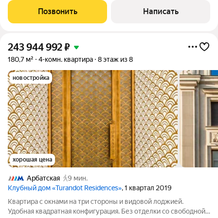
Возможная планировка: кухня-гостиная с зоной столовой и
Позвонить
Написать
выходом на балкон,
243 944 992
₽
180,7 м²
4-комн. квартира
8 этаж из 8
новостройка
хорошая цена
Арбатская
9 мин.
Клубный дом «Turandot Residences»
, 1 квартал 2019
Квартира с окнами на три стороны и видовой лоджией.
Удобная квадратная конфигурация. Без отделки со свободной