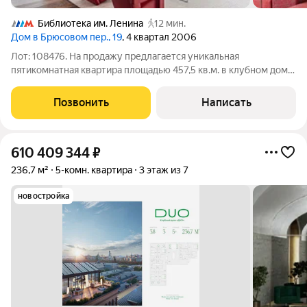
Библиотека им. Ленина
12 мин.
Дом в Брюсовом пер., 19
, 4 квартал 2006
Лот: 108476. На продажу предлагается уникальная
пятикомнатная квартира площадью 457,5 кв.м. в клубном доме
класса De Luxe "Брюсов 19" в самом центре Москвы.
Функциональная планировка: гостиная-столовая, кухня,
Позвонить
Написать
спальня с гардеробной и санузлом, три
610 409 344
₽
236,7 м²
5-комн. квартира
3 этаж из 7
новостройка