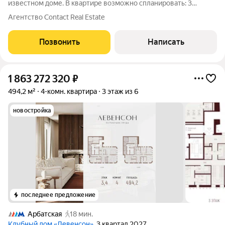
известном доме. В квартире возможно спланировать: 3
спальни, 4 санузла, столовую гостиную и кухню, гардеробные.
Агентство Contact Real Estate
Виды направлены в тихие арбатские переулки. В стоимость
входят 2 машиноместа в
Позвонить
Написать
1 863 272 320
₽
494,2 м²
4-комн. квартира
3 этаж из 6
новостройка
последнее предложение
Арбатская
18 мин.
Клубный дом «Левенсон»
, 3 квартал 2027