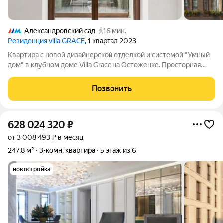
Александровский сад
16 мин.
Резиденция villa GRACE
, 1 квартал 2023
Квартира с новой дизайнерской отделкой и системой "Умный
дом" в клубном доме Villa Grace на Остоженке. Просторная
квартира с тремя мастер-спальнями, завершение всех
отделочных работ в июле. Планировка включает холл,
Позвонить
объединённую кухню-гостиную с 4
628 024 320
₽
от 3 008 493 ₽ в месяц
247,8 м²
3-комн. квартира
5 этаж из 6
новостройка