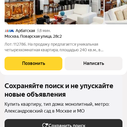
Арбатская
8 мин.
Москва
,
Поварская улица
,
28с2
Лот: 112786. На продажу предлагается уникальная
четырехкомнатная квартира, площадью 240 кв.м., в
историческом центре Москвы. Планировка: гостиная-столовая,
кухня, спальня с гардеробной и санузлом, спальня с санузлом,
Позвонить
Написать
кабинет, гардеробная,
Сохраняйте поиск и не упускайте
новые объявления
Купить квартиру, тип дома: монолитный, метро:
Александровский сад в Москве и МО
Сохранить поиск