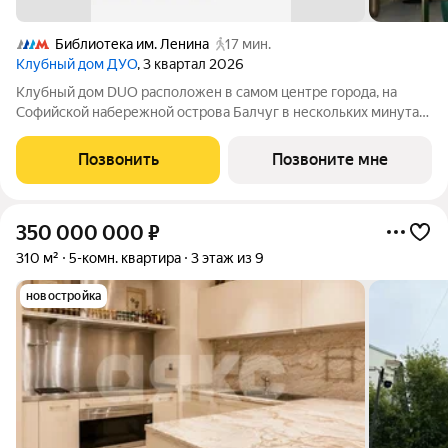
Библиотека им. Ленина
17 мин.
Клубный дом ДУО
, 3 квартал 2026
Клубный дом DUO расположен в самом центре города, на
Софийской набережной острова Балчуг в нескольких минутах
от Кремля. DUO воплощает в себе дуальность наследия
прошлого и архитектуры будущего. Историческое наследие
Позвонить
Позвоните мне
дополняется современными
350 000 000
₽
310 м²
5-комн. квартира
3 этаж из 9
новостройка