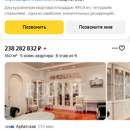
Двухуровневая квартира площадью 495,9 м с четырьмя
спальнями - одна из наиболее значительных резиденций
«Левенсона». Окна на четыре стороны света. Первый уровень;
большая зона кухни-столовой, просторная угловая гостиная,
Позвонить
Позвоните мне
гостевая спальня с
238 282 832
₽
160 м²
5-комн. квартира
8 этаж из 9
Арбатская
10 мин.