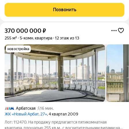
планировкой. О доме: Turandot Residence это готовый клубный
дом с квартирами класса de luxe, располагающийся в переулках
Позвонить
Старого Арбата
370 000 000
₽
255 м²
5-комн. квартира
12 этаж из 13
новостройка
Арбатская
16 мин.
ЖК «Новый Арбат, 27»
, 4 квартал 2009
Лот: 112470. На продажу предлагается пятикомнатная
квартира, площадью 255 кв.м., с восхитительными видами на