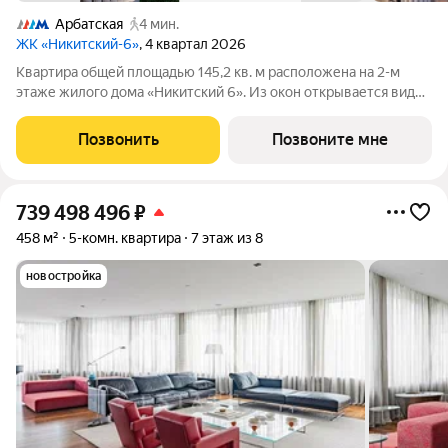
Арбатская
4 мин.
ЖК «Никитский-6»
, 4 квартал 2026
Квартира общей площадью 145,2 кв. м расположена на 2-м
этаже жилого дома «Никитский 6». Из окон открывается вид
на Никитский бульвар, Арбат, Дом-музей им. Н.В. Гоголя и
Центральный Дом журналиста. Планировочное решение
Позвонить
Позвоните мне
включает панорамную
739 498 496
₽
458 м²
5-комн. квартира
7 этаж из 8
новостройка