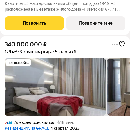
Квартира с 2 мастер-спальнями общей площадью 194,9 м2
расположена на 5-м этаже жилого дома «Никитский 6». Из
окон гостиной открывается панорамный вид на улицу
Воздвиженку, Кремль, Нижний Кисловский переулок.
Позвонить
Позвоните мне
Планировочное решение включает панорамную
340 000 000
₽
129 м²
3-комн. квартира
5 этаж из 6
новостройка
Александровский сад
16 мин.
Резиденция villa GRACE
, 1 квартал 2023