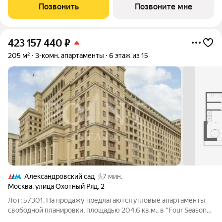
атмосфера уединения и спокойствия. Продуманная
Позвонить
Позвоните мне
планировка позволяет разместить 3
423 157 440
₽
205 м²
3-комн. апартаменты
6 этаж из 15
Александровский сад
7 мин.
Москва
,
улица Охотный Ряд
,
2
Лот: 57301. На продажу предлагаются угловые апартаменты
свободной планировки, площадью 204,6 кв.м., в "Four Seasons
Hotel Moscow", расположенном в здании гостиницы "Москва".