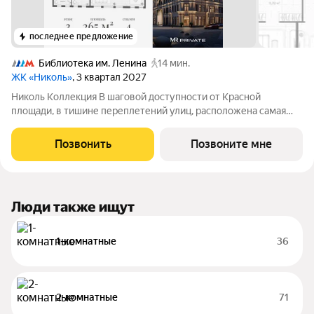
последнее предложение
Библиотека им. Ленина
14 мин.
ЖК «Николь»
, 3 квартал 2027
Николь Коллекция В шаговой доступности от Красной
площади, в тишине переплетений улиц, расположена самая
камерная резиденция делюкс-квартала Николь Николь
Коллекция. Её классическая архитектура в лучших традициях
Позвонить
Позвоните мне
французской элегантности бережно
Люди также ищут
1-комнатные
36
2-комнатные
71