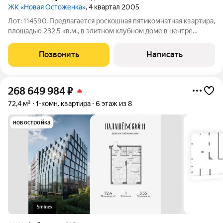
ЖК «Новая Остоженка»
, 4 квартал 2005
Лот: 114590. Предлагается роскошная пятикомнатная квартира,
площадью 232,5 кв.м., в элитном клубном доме в центре
Москвы в Хамовниках. Планировка: кухня-гостиная с зоной
столовой, две спальни, одна из которых со своим санузлом и
Позвонить
Написать
гардеробной, две
268 649 984
₽
72,4 м²
1-комн. квартира
6 этаж из 8
новостройка