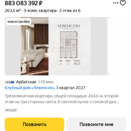
883 083 392
₽
263,5 м²
3-комн. квартира
2 этаж из 6
новостройка
Арбатская
18 мин.
Клубный дом «Левенсон»
, 3 квартал 2027
Трёхкомнатная квартира, общей площадью 264,6 м, второй
этаж на три стороны света. В светлой кухне-столовой два
панорамных окна, в гостиной 76,1 м - четыре. Мастер-зона
Vesper
устроена как анфилада: спальня, ванная, гардеробная 20 м -
одно перетекает в
Позвонить
Позвоните мне