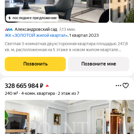
последнее предложение
Александровский сад
13 мин.
ЖК «ЗОЛОТОЙ жилой квартал»
, 1 квартал 2023
Светлая 3-комнатная двухсторонняя квартира площадью 247,8
кв. м, расположенная на 5 этаже в новом жилом квартале
«Золотой-2» от Capital Group - прямо напротив Кремля. Окна
шикарной кухни-гостиной, являющейся идеальным местом для
Позвонить
Позвоните мне
воплощения буквально
328 665 984
₽
240 м²
4-комн. квартира
2 этаж из 7