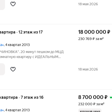
л раздельный, балкон застеклен.
18 мая 2026
ом
18 000 000
₽
вартира · 12 этаж из 17
230 769 ₽ за м²
ка»
, 4 квартал 2013
ИНОВКА". 20 минут пешком до МЦД
комнатную квартиру с ИДЕАЛЬНЫМ
ТЕХНИКОЙ, расположенную на 12
 В квартире выполнен качественный
18 мая 2026
рдеробная комната
8 700 000
₽
 квартира · 7 этаж из 16
232 000 ₽ за м²
ка»
, 4 квартал 2013
хорошая цена