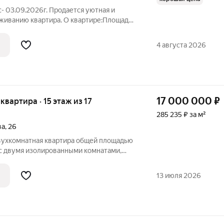
с- 03.09.2026г. Продается уютная и
живанию квартира. О квартире:Площадь:
: Окна выходят в тихий двор никакого
 Выполнен аккуратный косметический
4 августа 2026
17 000 000
₽
 квартира · 15 этаж из 17
285 235 ₽ за м²
ва
,
26
вухкомнатная квартира общей площадью
 с двумя изолированными комнатами,
алконами. Наличие двух балконов это
с, а практичное решение: один можно
13 июля 2026