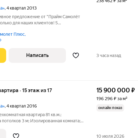
238 462 ₽ за м²
ка»
, 4 квартал 2013
ивное предложение от "Прайм Самолёт
только для наших клиентов! 5
Ы:Удобный функциональный
молет Плюс,
е шкафы встроены, ничего докупать не
о
кто не
Написать
3 часа назад
15 900 000
₽
вартира · 15 этаж из 17
196 296 ₽ за м²
ка»
, 4 квартал 2016
онлайн показ
10 июля 2026