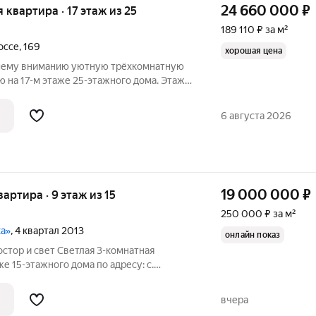
24 660 000
₽
я квартира · 17 этаж из 25
189 110 ₽ за м²
оссе
,
169
хорошая цена
шему вниманию уютную трёхкомнатную
 на 17-м этаже 25-этажного дома. Этаж:
нат: 3 Общая площадь: 130.4 м Площадь
 санузел: 1 Совместный санузел: 1
6 августа 2026
19 000 000
₽
вартира · 9 этаж из 15
250 000 ₽ за м²
ка»
, 4 квартал 2013
онлайн показ
остор и свет Светлая 3-комнатная
же 15-этажного дома по адресу: с.
роспект, 100. Высокие окна на улицу и во
ственное освещение в разное время дня
вчера