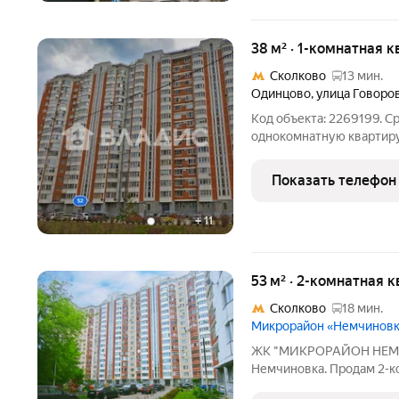
38 м² · 1-комнатная к
Сколково
13 мин.
Одинцово
,
улица Говоро
Код объекта: 2269199. 
однокомнатную квартиру
адресу: улица Говорова,
специалистов или студен
Показать телефон
расположение.
+
11
53 м² · 2-комнатная к
Сколково
18 мин.
Микрорайон «Немчинов
ЖК "МИКРОРАЙОН НЕМЧ
Немчиновка. Продам 2-к
комнатами, расположенн