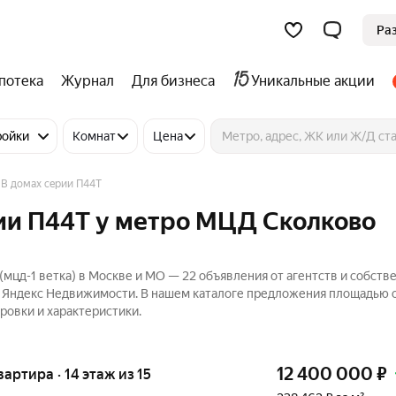
Ра
потека
Журнал
Для бизнеса
Уникальные акции
ройки
Комнат
Цена
В домах серии П44Т
рии П44Т у метро МЦД Сколково
мцд-1 ветка) в Москве и МО — 22 объявления от агентств и собств
а Яндекс Недвижимости. В нашем каталоге предложения площадью о
ровки и характеристики.
12 400 000
₽
вартира · 14 этаж из 15