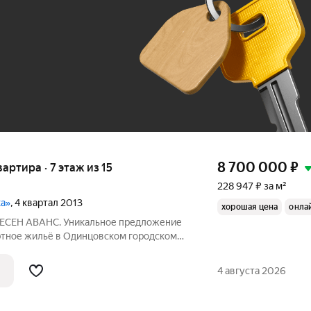
До 100 тыс. ₽
8 700 000
₽
вартира · 7 этаж из 15
228 947 ₽ за м²
ка»
, 4 квартал 2013
хорошая цена
онла
ВНЕСЕН АВАНС. Уникальное предложение
ортное жильё в Одинцовском городском
айон с парками создает благоприятную
от станции метро Молодежная 20 минут
4 августа 2026