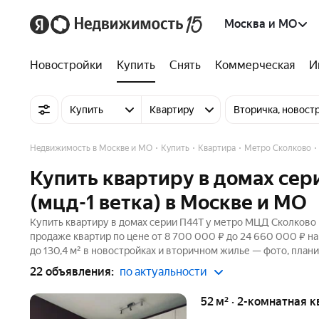
Москва и МО
Новостройки
Купить
Снять
Коммерческая
И
Купить
Квартиру
Вторичка, новост
Недвижимость в Москве и МО
Купить
Квартира
Метро Сколково
Купить квартиру в домах се
(мцд-1 ветка) в Москве и МО
Купить квартиру в домах серии П44Т у метро МЦД Сколково (
продаже квартир по цене от 8 700 000 ₽ до 24 660 000 ₽ н
до 130,4 м² в новостройках и вторичном жилье — фото, плани
22 объявления:
по актуальности
52 м² · 2-комнатная к