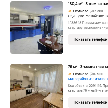
130,4 м² · 3-комнатна
Сколково
12 мин.
Одинцово
,
Можайское ш
1238648 Предлагаем ва
квартиру, расположенную
17 из 25 Количество ком
кухни: 21.3 м Раздельный
Показать телефон
Ремонт:
+
26
76 м² · 3-комнатная к
Сколково
16 мин.
Микрорайон «Немчинов
Код объекта: 2291119. Пр
квартира 76 м на 9-м эта
Немчиновка, Советский п
двор дают хорошее есте
Показать телефон
утро в