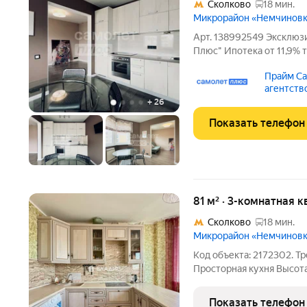
Сколково
18 мин.
Микрорайон «Немчинов
Арт. 138992549 Эксклюз
Плюс" Ипотека от 11,9% 
ПРЕИМУЩЕСТВ КВАРТИР
Прайм Са
дизайнерский ремонт Вс
агентств
нужно 1 собственник, ни
+
26
Показать телефон
81 м² · 3-комнатная к
Сколково
18 мин.
Микрорайон «Немчинов
Код объекта: 2172302. Трехкомнатная квартира 81 кв.м.;
Просторная кухня Высота потолков 3 м; Изолированная комната;
Разделенный санузел; Квартира расположена на 15 этаже 17-
этажного дома; Уютный дворик,на территории жк есть детские
Показать телефон