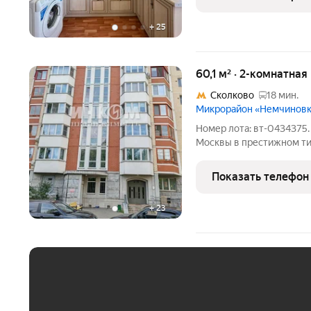
площадки.
+
25
60,1 м² · 2-комнатная
Сколково
18 мин.
Микрорайон «Немчинов
Номер лота: вт-0434375.
Москвы в престижном ти
квартира в современном
оснащена всем необход
Показать телефон
Распашонка, площадь 60,
+
23
ЕЖЕМЕСЯЧНЫЙ ПЛАТЁ