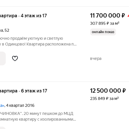
11 700 000
₽
вартира · 4 этаж из 17
307 895 ₽ за м²
ва
,
52
онлайн показ
Срочно продаём уютную и светлую
 в Одинцово! Квартира расположена по
 52. Это отличный вариант для молодых
тов, которые ценят комфорт и удобное
вчера
12 500 000
₽
вартира · 6 этаж из 17
235 849 ₽ за м²
ка»
, 4 квартал 2016
ИНОВКА". 20 минут пешком до МЦД
омнатную квартиру с изолированными
ую на 6 этаже 17-этажного дома серии