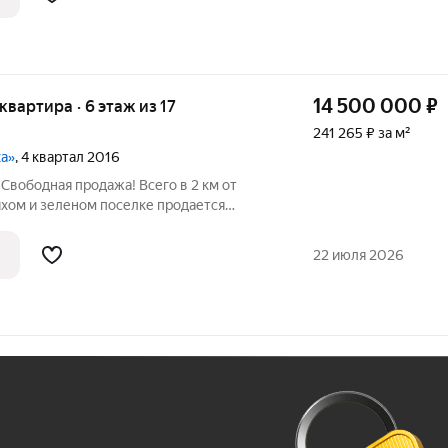
14 500 000
₽
 квартира · 6 этаж из 17
241 265 ₽ за м²
ка»
, 4 квартал 2016
 Свободная продажа! Всего в 2 км от
хом и зеленом поселке продается
 доме П44Т. Квартира меблированная и
имым для комфортного проживания.
22 июля 2026
Ж