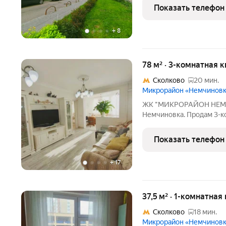
П-44Т. В квартире санузе
Показать телефон
Площадь указана с учет
+
8
78 м² · 3-комнатная к
Сколково
20 мин.
Микрорайон «Немчинов
ЖК "МИКРОРАЙОН НЕМЧ
Немчиновка. Продам 3-
РЕМОНТОМ, МЕБЕЛЬЮ И 
этаже 17-этажного дома.
Показать телефон
ремонт, оборудована га
+
17
37,5 м² · 1-комнатная
Сколково
18 мин.
Микрорайон «Немчинов