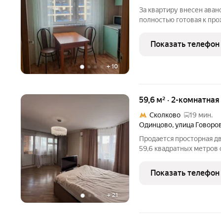
За квартиру внесен аван
полностью готовая к про
37,5 кв.м. Этаж: 7 из 17. Вид
шума дорог. Состояние:
Показать телефон
ремонт.
+
10
59,6 м² · 2-комнатная
Сколково
19 мин.
Одинцово
,
улица Говоро
Продается просторная д
59,6 квадратных метров
большой кухней и двумя б
не просто приятный бону
Показать телефон
использовать
+
21