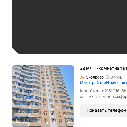
До 30 тыс. ₽
До 50 тыс. ₽
До 70 тыс. ₽
Больше 100 тыс. ₽
38 м² · 1-комнатная к
Сколково
18 мин.
Микрорайон «Немчинов
Код объекта: 2131016. 
для тех, кто ищет комф
округе. Зелёный тихий р
среду для проживания, 
Показать телефон
на маршрутке
+
10