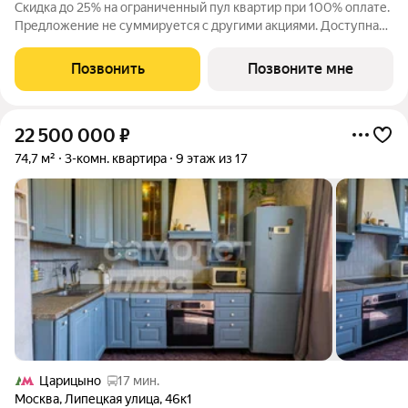
Скидка до 25% на ограниченный пул квартир при 100% оплате.
Предложение не суммируется с другими акциями. Доступна
беспроцентная рассрочка от застройщика. Просторная 2-
комнатная квартира 58.3 м на 28 этаже в премиальном ЖК
Позвонить
Позвоните мне
«Айс Тауэрс» (ЗАО Москвы,
22 500 000
₽
74,7 м²
3-комн. квартира
9 этаж из 17
Царицыно
17 мин.
Москва
,
Липецкая улица
,
46к1