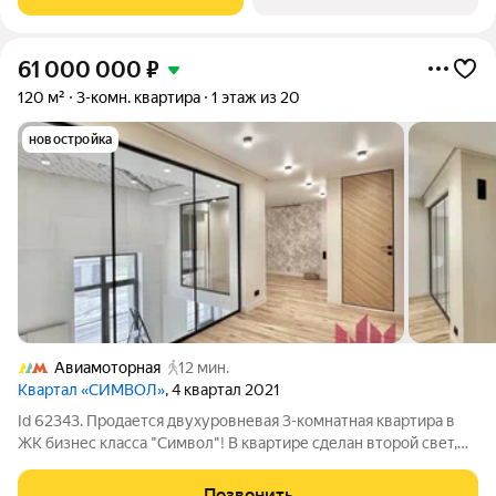
расположен в той части центра,
61 000 000
₽
120 м²
3-комн. квартира
1 этаж из 20
новостройка
Авиамоторная
12 мин.
Квартал «СИМВОЛ»
, 4 квартал 2021
Id 62343. Продается двухуровневая 3-комнатная квартира в
ЖК бизнес класса "Символ"! В квартире сделан второй свет,
так же второй уровень будет делаться в комнатах. Материалы
уже закуплены, полное окончание ремонтных работ
Позвонить