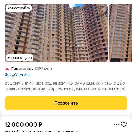
новостройка
хорошая цена
Силикатная
22 мин.
ЖК «Онегин»
Вашему вниманию предлагаем 1 кв-ру 43 кв.м. на 7 этаже 22-х
этажного монолитно - кирпичного дома в современном жилом
комплексе комфорт-класса в Подольске, в микрорайоне
Красная Горка, в 15 км от МКАД по Варшавскому шоссе. В 10
Позвонить
минутах езды на машине
12 000 000
₽