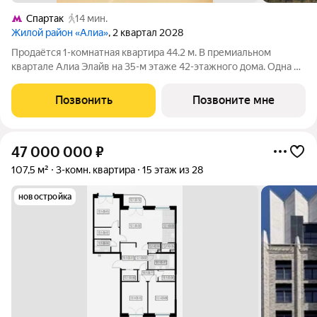
Спартак
14 мин.
Жилой район «Алиа»
, 2 квартал 2028
Продаётся 1-комнатная квартира 44.2 м. В премиальном
квартале Алиа Элайв на 35-м этаже 42-этажного дома. Одна из
самых ярких и впечатляющих частей жилого района Алиа
премиальный квартал Алиа Элайв. Это две башни LIGHTHOUSE
Позвонить
Позвоните мне
от бюро APEX на первой
47 000 000
₽
107,5 м²
3-комн. квартира
15 этаж из 28
новостройка