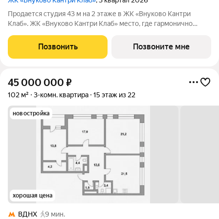
ЖК «Внуково Кантри Клаб»
, 3 квартал 2026
Продается студия 43 м на 2 этаже в ЖК «Внуково Кантри
Клаб». ЖК «Внуково Кантри Клаб» место, где гармонично
сочетаются природная идиллия и удобства современного
мегаполиса. Пространство, созданное для тех, кто ценит
Позвонить
Позвоните мне
уединение, премиальный сервис и
45 000 000
₽
102 м²
3-комн. квартира
15 этаж из 22
новостройка
хорошая цена
ВДНХ
9 мин.