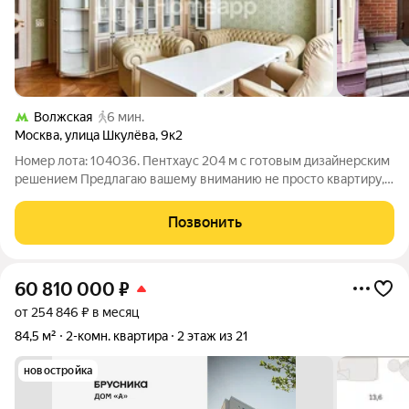
Волжская
6 мин.
Москва
,
улица Шкулёва
,
9к2
Номер лота: 104036. Пентхаус 204 м с готовым дизайнерским
решением Предлагаю вашему вниманию не просто квартиру, а
приватный двухуровневый пентхаус, где статус и комфорт
подчеркнуты каждой деталью. Это готовое решение для тех,
Позвонить
кто не приемлет
60 810 000
₽
от 254 846 ₽ в месяц
84,5 м²
2-комн. квартира
2 этаж из 21
новостройка