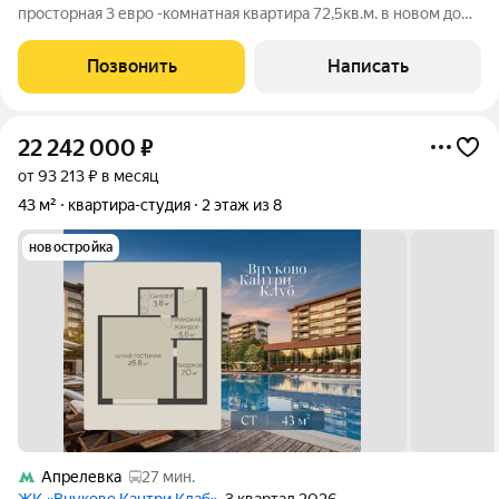
просторная 3 евро -комнатная квартира 72,5кв.м. в новом доме
О КВАРТИРЕ: Общая площадь:72,5м Жилая площадь: 38м
Площадь кухни: 11,6м Этаж:6 из 11 Высота потолков: 3м
Позвонить
Написать
Санузел: раздельный
22 242 000
₽
от 93 213 ₽ в месяц
43 м²
квартира-студия
2 этаж из 8
новостройка
Апрелевка
27 мин.