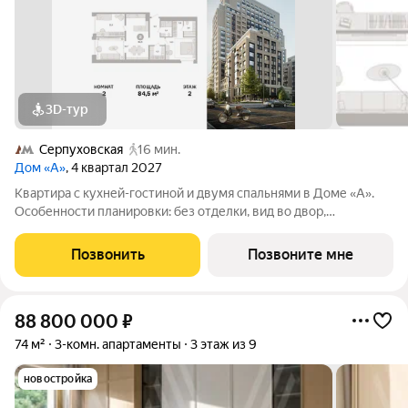
3D-тур
Серпуховская
16 мин.
Дом «А»
, 4 квартал 2027
Квартира с кухней-гостиной и двумя спальнями в Доме «А».
Особенности планировки: без отделки, вид во двор,
гардеробная, мастер-спальня, окна на две стороны,
постирочная, разнесённые спальни. Срок сдачи IV кв. 2027
Позвонить
Позвоните мне
Дом А - проект от застройщика
88 800 000
₽
74 м²
3-комн. апартаменты
3 этаж из 9
новостройка