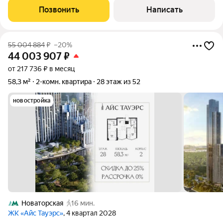
Сохранены оригинальные паркет, окна, двери, лепнина, плитка.
Позвонить
Написать
В ближайшее время завершится
55 004 884
₽
–20%
44 003 907
₽
от 217 736 ₽ в месяц
58,3 м²
2-комн. квартира
28 этаж из 52
новостройка
Новаторская
16 мин.
ЖК «Айс Тауэрс»
, 4 квартал 2028