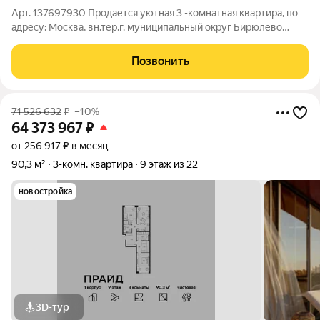
Арт. 137697930 Продается уютная 3 -комнатная квартира, по
адресу: Москва, вн.тер.г. муниципальный округ Бирюлево
Восточное, улица Липецкая, дом 46, корпус 1. Общая площадь
74.7 квм. Комнаты ( 19.1+15.0+11.2) Ключевые преимущества:
Позвонить
Косметический
71 526 632
₽
–10%
64 373 967
₽
от 256 917 ₽ в месяц
90,3 м²
3-комн. квартира
9 этаж из 22
новостройка
3D-тур