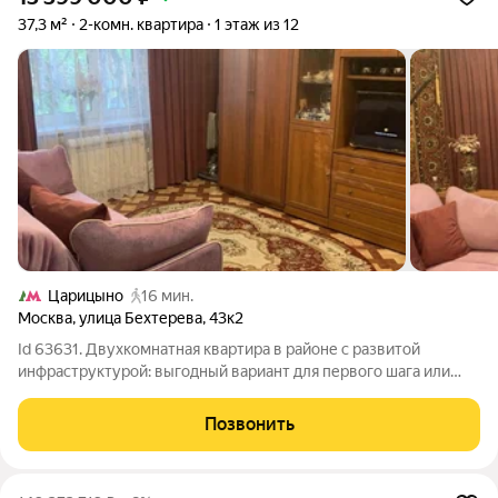
37,3 м²
2-комн. квартира
1 этаж из 12
Царицыно
16 мин.
Москва
,
улица Бехтерева
,
43к2
Id 63631. Двухкомнатная квартира в районе с развитой
инфраструктурой: выгодный вариант для первого шага или
инвестиции. Тихо, уютно, спокойной - главное что вам нужно. В
этой квартире годами царило тепло и уют. Расположение одно
Позвонить
из ключевых