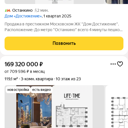
Останкино
2 мин.
Дом «Достижение»
, 1 квартал 2025
Продажа в престижном Московском ЖК "Дом Достижение".
Расположение: До метро "Останкино" всего 4 минуты пешком,
что делает передвижение по городу максимально удобным. В
пешей доступности находятся школы и детские сады. Рядом
Позвонить
также расположены
169 320 000
₽
от 709 596 ₽ в месяц
119,1 м²
3-комн. квартира
10 этаж из 23
новостройка
есть видео