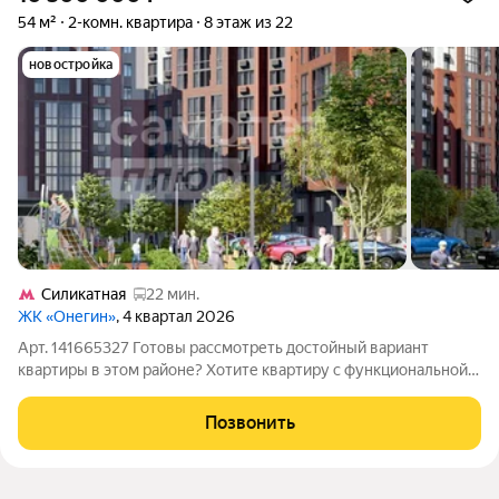
54 м²
2-комн. квартира
8 этаж из 22
новостройка
Силикатная
22 мин.
ЖК «Онегин»
, 4 квартал 2026
Арт. 141665327 Готовы рассмотреть достойный вариант
квартиры в этом районе? Хотите квартиру с функциональной
планировкой? Ищете идеальный вариант для воплощения
своих дизайнерских идей? Тогда эта квартира именно для Вас!
Позвонить
Представляем вам уникальную