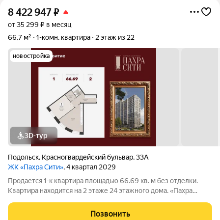
8 422 947
₽
от 35 299 ₽ в месяц
66,7 м²
1-комн. квартира
2 этаж из 22
новостройка
3D-тур
Подольск
,
Красногвардейский бульвар
,
33А
ЖК «Пахра Сити»
, 4 квартал 2029
Продается 1-к квартира площадью 66.69 кв. м без отделки.
Квартира находится на 2 этаже 24 этажного дома. «Пахра
Сити» - жилой комплекс, где изысканная архитектура
сочетается с продуманным благоустройством и развитым
Позвонить