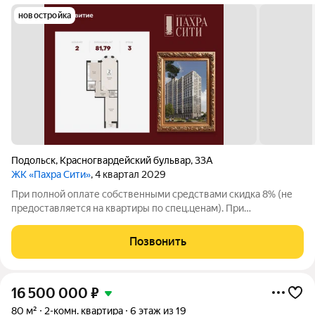
новостройка
Подольск
,
Красногвардейский бульвар
,
33А
ЖК «Пахра Сити»
, 4 квартал 2029
При полной оплате собственными средствами скидка 8% (не
предоставляется на квартиры по спец.ценам). При
приобретении квартиры доступна скидка до 5% по семейной
ипотеке. Особые условия для будущих мам: Фиксация цены до
Позвонить
4х месяцев, скидка 2% (не
16 500 000
₽
80 м²
2-комн. квартира
6 этаж из 19