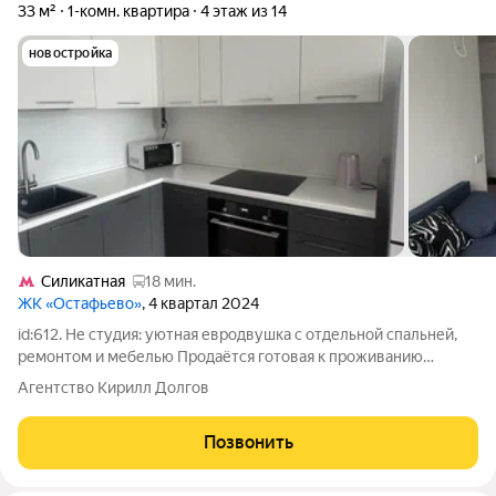
33 м²
1-комн. квартира
4 этаж из 14
новостройка
Силикатная
18 мин.
ЖК «Остафьево»
, 4 квартал 2024
id:612. Не студия: уютная евродвушка с отдельной спальней,
ремонтом и мебелью Продаётся готовая к проживанию
евродвушка площадью 33 м в современном жилом квартале
Агентство Кирилл Долгов
района Щербинка. Главное преимущество квартиры
грамотное зонирование. Здесь есть
Позвонить