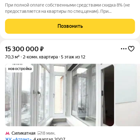
При полной оплате собственными средствами скидка 8% (не
предоставляется на квартиры по спец.ценам). При
приобретении квартиры доступны скидки до 3% при рассрочке
и до 6% по семейной ипотеке. У покупателя также есть право
Позвонить
воспользоваться скидкой в
15 300 000
₽
70,3 м²
2-комн. квартира
5 этаж из 12
новостройка
Силикатная
18 мин.
ЖК «Атлант»
, 4 квартал 2007