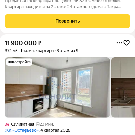
Продается 1-к квартира площадью 46.32 кв. м без отделки.
Квартира находится на 2 этаже 24 этажного дома. «Пахра
Сити» - жилой комплекс, где изысканная архитектура
сочетается с продуманным благоустройством и развитым
Позвонить
окружением. Вариативные
11 900 000
₽
37,1 м²
1-комн. квартира
3 этаж из 9
новостройка
Силикатная
23 мин.
ЖК «Остафьево»
, 4 квартал 2025