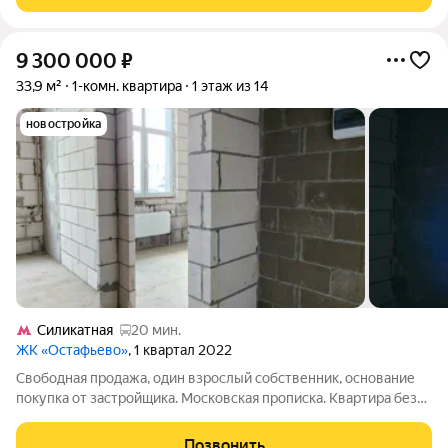
окружением. Вариативные
9 300 000
₽
33,9 м²
1-комн. квартира
1 этаж из 14
новостройка
Силикатная
20 мин.
ЖК «Остафьево»
, 1 квартал 2022
Свободная продажа, один взрослый собственник, основание
покупка от застройщика. Московская прописка. Квартира без
отделки, коммуникации подведены. Высота потолков 3,9 м,
есть возможность сделать второй уровень. Свободная
Позвонить