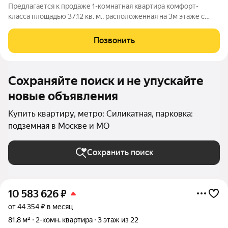
Предлагается к продаже 1-комнатная квартира комфорт-
класса площадью 37.12 кв. м., расположенная на 3м этаже с
окнами во двор в ЖК "Остафьево". ДОМ СДАН КЛЮЧИ НА
РУКАХ!!! Год постройки монолитного дома 2026. В квартире
Позвонить
выполнен ремонт от застройщика,
Сохраняйте поиск и не упускайте
новые объявления
Купить квартиру, метро: Силикатная, парковка:
подземная в Москве и МО
Сохранить поиск
10 583 626
₽
от 44 354 ₽ в месяц
81,8 м²
2-комн. квартира
3 этаж из 22