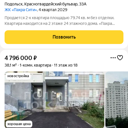
Подольск
,
Красногвардейский бульвар
,
33А
ЖК «Пахра Сити»
, 4 квартал 2029
Продается 2-к квартира площадью 79.74 кв. м без отделки.
Квартира находится на 2 этаже 24 этажного дома. «Пахра
Сити» - жилой комплекс, где изысканная архитектура
сочетается с продуманным благоустройством и развитым
Позвонить
окружением. Вариативные
4 796 000
₽
38,1 м²
1-комн. квартира
11 этаж из 18
новостройка
хорошая цена