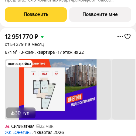
Предлагается 3-комнатная квартира комфорт-класса
площадью 81.17 кв.м в Остафьево, корпус 22КВ на 3-м этаже, в
жилом комплексе "Остафьево".Застройщик сдает квартиры с
Позвонить
Позвоните мне
отделкой в нескольких вариантах:
12 951 770
₽
от 54 279 ₽ в месяц
87,1 м²
3-комн. квартира
17 этаж из 22
новостройка
3D-тур
Силикатная
22 мин.
ЖК «Онегин»
, 4 квартал 2026