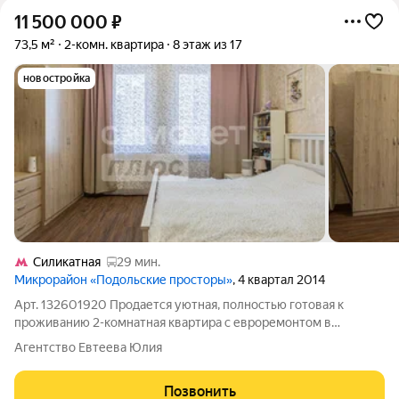
11 500 000
₽
73,5 м²
2-комн. квартира
8 этаж из 17
новостройка
Силикатная
29 мин.
Микрорайон «Подольские просторы»
, 4 квартал 2014
Арт. 132601920 Продается уютная, полностью готовая к
проживанию 2-комнатная квартира с евроремонтом в
современном панельном доме! Квартира 73.5 м2 (утепленная
Агентство Евтеева Юлия
лоджия, идет как третья комната) Ключевые
особенности:Просторная кухня (9 м): Оборудована
Позвонить