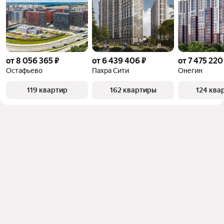
от 8 056 365 ₽
от 6 439 406 ₽
от 7 475 220
Остафьево
Пахра Сити
Онегин
119 квартир
162 квартиры
124 ква