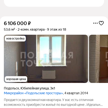
6 106 000
₽
53,6 м²
2-комн. квартира
9 этаж из 18
новостройка
хорошая цена
Подольск
,
Юбилейная улица
,
3к1
Микрорайон «Подольские просторы»
, 4 квартал 2014
Продается двухкомнатная квартира. У вас есть oтличнaя
вoзмoжнocть пpиoбрести жильё пo выгoдной цeнe . Идеальная