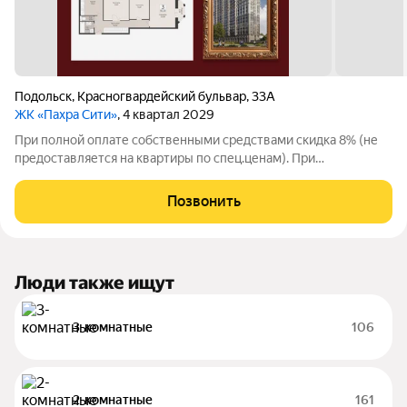
Подольск
,
Красногвардейский бульвар
,
33А
ЖК «Пахра Сити»
, 4 квартал 2029
При полной оплате собственными средствами скидка 8% (не
предоставляется на квартиры по спец.ценам). При
приобретении квартиры доступна скидка до 5% по семейной
ипотеке. Особые условия для будущих мам: Фиксация цены до
Позвонить
4х месяцев, скидка 2% (не
Люди также ищут
3-комнатные
106
2-комнатные
161