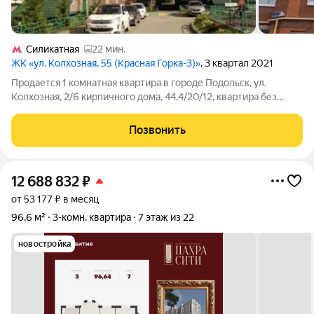
Силикатная
22 мин.
ЖК «ул. Колхозная, 55 (Красная Горка-3)»
, 3 квартал 2021
Продается 1 комнатная квартира в городе Подольск, ул.
Колхозная, 2/6 кирпичного дома, 44.4/20/12, квартира без
отделкии, совмещённый санузел, лоджия застеклена.
Хороший район с развитой инфраструктурой, рядом школа,
Позвонить
детский сад, остановка транспорта,
12 688 832
₽
от 53 177 ₽ в месяц
96,6 м²
3-комн. квартира
7 этаж из 22
новостройка