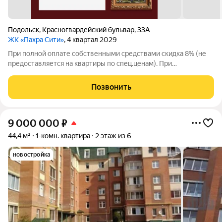
Подольск
,
Красногвардейский бульвар
,
33А
ЖК «Пахра Сити»
, 4 квартал 2029
При полной оплате собственными средствами скидка 8% (не
предоставляется на квартиры по спец.ценам). При
приобретении квартиры доступна скидка до 5% по семейной
ипотеке. Особые условия для будущих мам: Фиксация цены до
Позвонить
4х месяцев, скидка 2% (не
9 000 000
₽
44,4 м²
1-комн. квартира
2 этаж из 6
новостройка