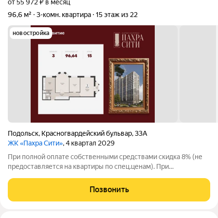
от 55 972 ₽ в месяц
96,6 м²
3-комн. квартира
15 этаж из 22
новостройка
Подольск
,
Красногвардейский бульвар
,
33А
ЖК «Пахра Сити»
, 4 квартал 2029
При полной оплате собственными средствами скидка 8% (не
предоставляется на квартиры по спец.ценам). При
приобретении квартиры доступна скидка до 5% по семейной
ипотеке. Особые условия для будущих мам: Фиксация цены до
Позвонить
4х месяцев, скидка 2% (не