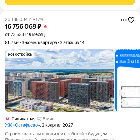
20 188 034
₽
–17%
16 756 069
₽
от 72 523 ₽ в месяц
81,2 м²
3-комн. квартира
3 этаж из 14
новостройка
Силикатная
18 мин.
ЖК «Остафьево»
, 2 квартал 2027
Строим кварталы для жизни с заботой о будущем.