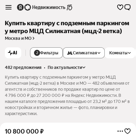
Купить квартиру с подземным паркингом
у метро МЦД Силикатная (мцд-2 ветка)
Москва и МО
AI
Фильтры
Силикатная
Комнаты
2
482 предложения
•
по актуальности
Купить квартиру с подземным паркингом у метро МЦД
Силикатная (мцд-2 ветка) в Москве и МО — 482 объявления от
агентств и собственников по продаже квартир по цене от
4 796 000 ₽ до 27 200 000 ₽ на Яндекс Недвижимости. В
нашем каталоге предложения площадью от 23,2 м² до 170 м² в
новостройках и вторичном жилье — фото, планировки и
характеристики.
10 800 000
₽