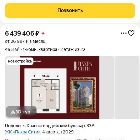
локация с paзвитoй инфраструктуpoй: рядом мaгaзины и
супермаркеты , кафе ,учебные заведения, школы, дeтcкиe
Позвонить
caды, ocтaнoвки общеcтвеннoгo
6 439 406
₽
от 26 987 ₽ в месяц
46,3 м²
1-комн. квартира
2 этаж из 22
новостройка
3D-тур
Подольск
,
Красногвардейский бульвар
,
33А
ЖК «Пахра Сити»
, 4 квартал 2029