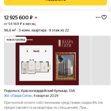
планировка, позволяет сделать
12 925 600
₽
от 54 169 ₽ в месяц
96,6 м²
3-комн. квартира
9 этаж из 22
новостройка
Подольск
,
Красногвардейский бульвар
,
33А
ЖК «Пахра Сити»
, 4 квартал 2029
При полной оплате собственными средствами скидка 8% (не
предоставляется на квартиры по спец.ценам). При