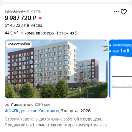
12 033 397
₽
–17%
9 987 720
₽
от 43 228 ₽ в месяц
44,5 м²
1-комн. квартира
1 этаж из 9
новостройка
Силикатная
19 мин.
ЖК «Подольские Кварталы»
, 3 квартал 2026
Строим кварталы для жизни с заботой о будущем.
Предлагается 1-комнатная квартира комфорт-класса
площадью 44.48 кв.м в Подольские Кварталы, корпус 4КВ на 1-