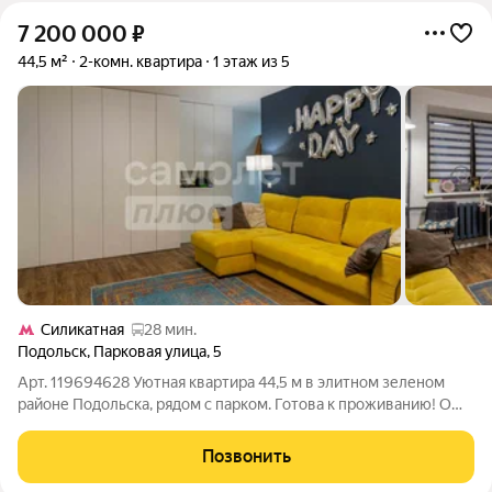
7 200 000
₽
44,5 м²
2-комн. квартира
1 этаж из 5
Силикатная
28 мин.
Подольск
,
Парковая улица
,
5
Арт. 119694628 Уютная квартира 44,5 м в элитном зеленом
районе Подольска, рядом с парком. Готова к проживанию! О
квартире: Общая площадь: 44,5 м. Планировка: Удобная:
просторная кухня-гостиная, изолированная спальня и
Позвонить
практичная гардеробная. Дом: