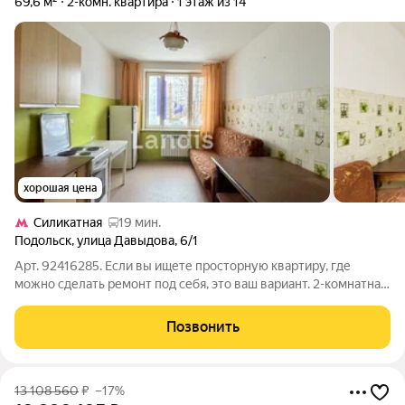
69,6 м²
2-комн. квартира
1 этаж из 14
хорошая цена
Силикатная
19 мин.
Подольск
,
улица Давыдова
,
6/1
Арт. 92416285. Если вы ищете просторную квартиру, где
можно сделать ремонт под себя, это ваш вариант. 2-комнатная
квартира 69,6 м в Подольске. Если вы ищете просторную
квартиру, где можно сделать ремонт под себя, обратите
Позвонить
внимание на этот вариант.
13 108 560
₽
–17%