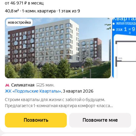
от 46 971 ₽ в месяц
40,8 м²
1-комн. квартира
1 этаж из 9
новостройка
Силикатная
25 мин.
ЖК «Подольские Кварталы»
, 3 квартал 2026
Строим кварталы для жизни с заботой о будущем.
Предлагается 1-комнатная квартира комфорт-класса
площадью 40.79 кв.м в Подольские Кварталы, корпус 1КВ на 1-
м этаже, в жилом комплексе "Подольские
Позвонить
Позвоните мне
Кварталы".Застройщик сдает квартиры с отделкой в