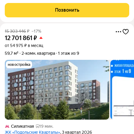
квартире смежно-изолированные( можно легко сделать все
три изолированные!!!), квартира в хорошем состоянии,
Позвонить
совместный санузел, без
15 303 446
₽
–17%
12 701 861
₽
от 54 975 ₽ в месяц
59,7 м²
2-комн. квартира
1 этаж из 9
новостройка
Силикатная
19 мин.
ЖК «Подольские Кварталы»
, 3 квартал 2026