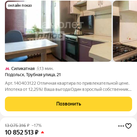
онлайн показ
Силикатная
13 мин.
Подольск
,
Трубная улица
,
21
Арт. 140403122 Отличная квартира по привлекательной цене.
Ипотека от 12,25%! Ваша выгода:Один взрослый собственник,
срок владения - более 5 лет (никаких рисков). Полная
готовность к любым формам сделки: ипотека, материнский
Позвонить
капитал, жилищные
13 075 316
₽
–17%
10 852 513
₽