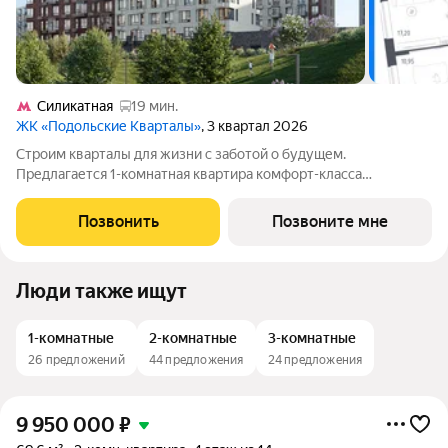
Силикатная
19 мин.
ЖК «Подольские Кварталы»
, 3 квартал 2026
Строим кварталы для жизни с заботой о будущем.
Предлагается 1-комнатная квартира комфорт-класса
площадью 40.79 кв.м в Подольские Кварталы, корпус 2КВ на 1-
м этаже, в жилом комплексе "Подольские
Позвонить
Позвоните мне
Кварталы".Застройщик сдает квартиры с отделкой в
Люди также ищут
1-комнатные
2-комнатные
3-комнатные
26 предложений
44 предложения
24 предложения
9 950 000
₽