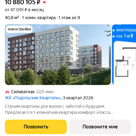
10 880 105
₽
от 47 091 ₽ в месяц
40,8 м²
1-комн. квартира
1 этаж из 9
новостройка
Силикатная
25 мин.
ЖК «Подольские Кварталы»
, 3 квартал 2026
Строим кварталы для жизни с заботой о будущем.
Предлагается 1-комнатная квартира комфорт-класса
площадью 40.79 кв.м в Подольские Кварталы, корпус 1КВ на 1-
м этаже, в жилом комплексе "Подольские
Позвонить
Позвоните мне
Кварталы".Застройщик сдает квартиры с отделкой в