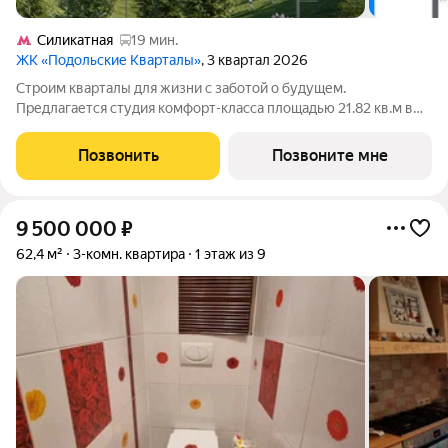
Силикатная
19 мин.
ЖК «Подольские Кварталы»
, 3 квартал 2026
Строим кварталы для жизни с заботой о будущем.
Предлагается студия комфорт-класса площадью 21.82 кв.м в
Подольские Кварталы, корпус 4КВ на 1-м этаже, в жилом
комплексе "Подольские Кварталы".Застройщик сдает
Позвонить
Позвоните мне
квартиры с отделкой в нескольких вариантах:
9 500 000
₽
62,4 м²
3-комн. квартира
1 этаж из 9