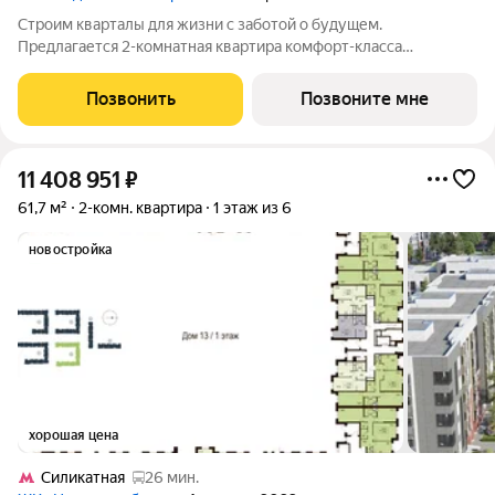
Строим кварталы для жизни с заботой о будущем.
Предлагается 2-комнатная квартира комфорт-класса
площадью 59.65 кв.м в Подольские Кварталы, корпус 2КВ на 1-
м этаже, в жилом комплексе "Подольские
Позвонить
Позвоните мне
Кварталы".Застройщик сдает квартиры с отделкой в
11 408 951
₽
61,7 м²
2-комн. квартира
1 этаж из 6
новостройка
хорошая цена
Силикатная
26 мин.