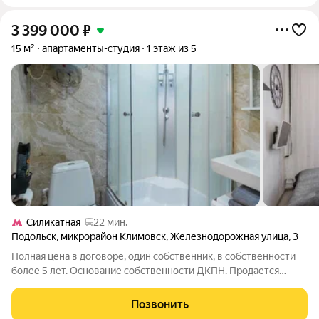
3 399 000
₽
15 м²
апартаменты-студия
1 этаж из 5
Силикатная
22 мин.
Подольск
,
микрорайон Климовск
,
Железнодорожная улица
,
3
Полная цена в договоре, один собственник, в собственности
более 5 лет. Основание собственности ДКПН. Продается
студия (апартаменты) на 1м этаже полностью готовая к
проживанию или сдаче в аренду. Прекрасная доходность.
Позвонить
Сдается посуточно с загрузкой