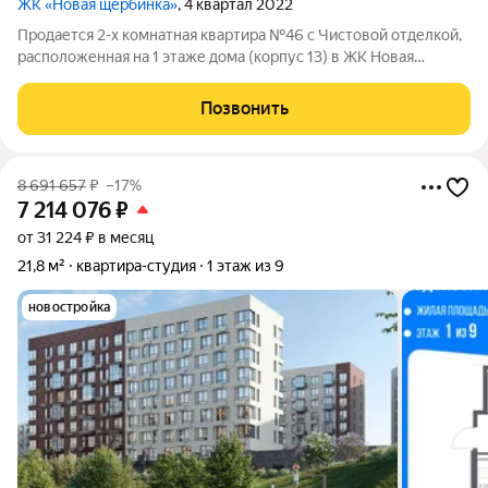
ЖК «Новая щербинка»
, 4 квартал 2022
Продается 2-х комнатная квартира №46 с Чистовой отделкой,
расположенная на 1 этаже дома (корпус 13) в ЖК Новая
Щербинка. ДОМА ГОТОВЫ. ИДЕТ ЗАСЕЛЕНИЕ 1 ОЧЕРЕДИ.
СКИДКИ ДО 10%. Эксклюзивный дом комфорт-
Позвонить
класса.Окруженный лесным массивом, миниатюрный
8 691 657
₽
–17%
7 214 076
₽
от 31 224 ₽ в месяц
21,8 м²
квартира-студия
1 этаж из 9
новостройка