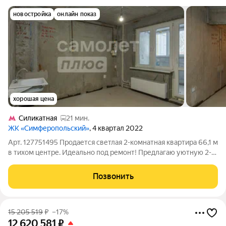
новостройка
онлайн показ
хорошая цена
Силикатная
21 мин.
ЖК «Симферопольский»
, 4 квартал 2022
Арт. 127751495 Продается светлая 2-комнатная квартира 66,1 м
в тихом центре. Идеально под ремонт! Предлагаю уютную 2-
комнатную квартиру площадью 66,1 м на 1 этаже 10-этажного
панельного дома. Это вариант для тех, кто ценит тишину,
Позвонить
развитую
15 205 519
₽
–17%
12 620 581
₽