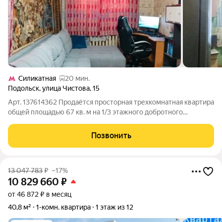
Силикатная
20 мин.
Подольск
,
улица Чистова
,
15
Арт. 137614362 Продаётся просторная трехкомнатная квартира
общей площадью 67 кв. м на 1/3 этажного добротного
кирпичного дома, в развитом районе г. Подольска. Светлые
комнаты 16.9+16.6+12.3 кв.м., вид из окон на улицу и во двор,
Позвонить
уютная кухня 8 кв.м.,
13 047 783
₽
–17%
10 829 660
₽
от 46 872 ₽ в месяц
40,8 м²
1-комн. квартира
1 этаж из 12