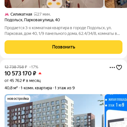
Силикатная
27 мин.
Подольск
,
Парковая улица
,
40
Продается 3-х комнатная квартира в городе Подольск, ул.
Парковая, дом 40, 1/9 панельного дома, 62.4/34/8, комнаты в
квартире изолированны, квартира в отличном состоянии,
раздельный санузел, лоджия застеклена. Хороший район с
Позвонить
развитой инфраструктурой,
12 738 758
₽
–17%
10 573 170
₽
от 45 762 ₽ в месяц
40,8 м²
1-комн. квартира
1 этаж из 9
новостройка