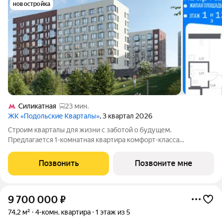
новостройка
Силикатная
23 мин.
ЖК «Подольские Кварталы»
, 3 квартал 2026
Строим кварталы для жизни с заботой о будущем.
Предлагается 1-комнатная квартира комфорт-класса
площадью 40.79 кв.м в Подольские Кварталы, корпус 3КВ на 1-
м этаже, в жилом комплексе "Подольские
Позвонить
Позвоните мне
Кварталы".Застройщик сдает квартиры с отделкой в
9 700 000
₽
74,2 м²
4-комн. квартира
1 этаж из 5