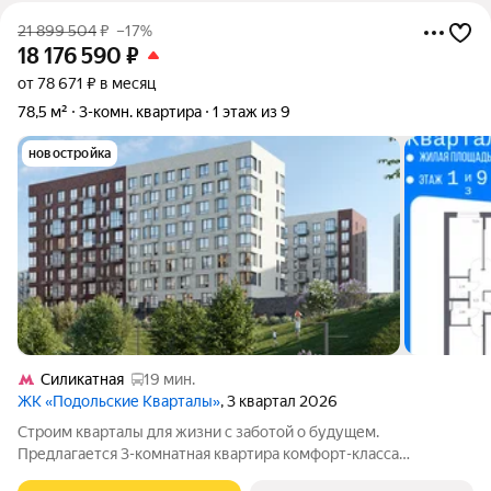
21 899 504
₽
–17%
18 176 590
₽
от 78 671 ₽ в месяц
78,5 м²
3-комн. квартира
1 этаж из 9
новостройка
Силикатная
19 мин.
ЖК «Подольские Кварталы»
, 3 квартал 2026
Строим кварталы для жизни с заботой о будущем.
Предлагается 3-комнатная квартира комфорт-класса
площадью 78.51 кв.м в Подольские Кварталы, корпус 4КВ на 1-