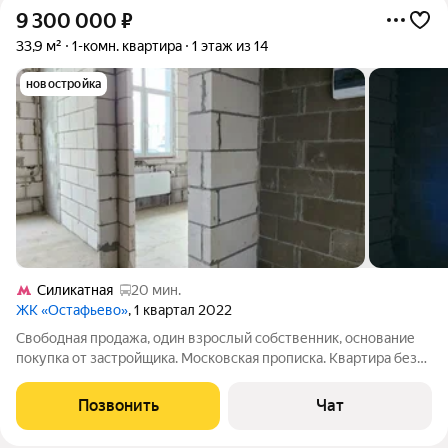
9 300 000
₽
33,9 м²
1-комн. квартира
1 этаж из 14
новостройка
Силикатная
20 мин.
ЖК «Остафьево»
, 1 квартал 2022
Свободная продажа, один взрослый собственник, основание
покупка от застройщика. Московская прописка. Квартира без
отделки, коммуникации подведены. Высота потолков 3,9 м,
есть возможность сделать второй уровень. Свободная
Позвонить
Чат
планировка, позволяет сделать