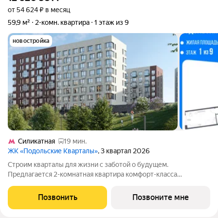
от 54 624 ₽ в месяц
59,9 м²
2-комн. квартира
1 этаж из 9
новостройка
Силикатная
19 мин.
ЖК «Подольские Кварталы»
, 3 квартал 2026
Строим кварталы для жизни с заботой о будущем.
Предлагается 2-комнатная квартира комфорт-класса
площадью 59.94 кв.м в Подольские Кварталы, корпус 2КВ на 1-
м этаже, в жилом комплексе "Подольские
Позвонить
Позвоните мне
Кварталы".Застройщик сдает квартиры с отделкой в