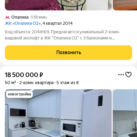
Опалиха
18 мин.
ЖК «Опалиха О2»
, 4 квартал 2014
Код объекта: 2044169. Предлагается уникальный 2-комн.
видовой эколофт в ЖК "Опалиха О2" с 3 балконами и
французскими окнами в пол на солнечной стороне, с высокими
потолками от 3,7 м до 4+ м. Есть возможность устройства 2
Позвонить
уровня. Комнаты изолированы
18 500 000
₽
50 м²
2-комн. квартира
5 этаж из 8
новостройка