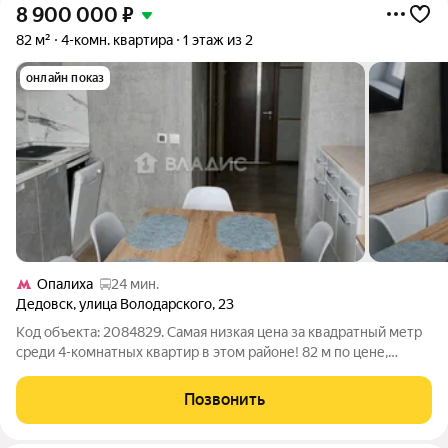
8 900 000
₽
82 м²
4-комн. квартира
1 этаж из 2
онлайн показ
Опалиха
24 мин.
Дедовск
,
улица Володарского
,
23
Код объекта: 2084829. Самая низкая цена за квадратный метр
среди 4-комнатных квартир в этом районе! 82 м по цене,
которая приятно удивляет! Пока другие переплачивают за
площадь у вас есть шанс купить просторную квартиру по
Позвонить
действительно выгодной