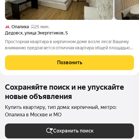
Опалиха
25 мин.
Дедовск
,
улица Энергетиков
,
5
Просторная квартира в кирпичном доме возле леса! Вашему
вниманию предлагается отличная квартира общей площадью
50 м расположена на 4 этаже 12 этажного кирпичного дома
2009 года постройки. Квapтиpa уютнaя в хорошем соcтоянии,
Позвонить
за счет высоких потолков
Сохраняйте поиск и не упускайте
новые объявления
Купить квартиру, тип дома: кирпичный, метро:
Опалиха в Москве и МО
Сохранить поиск