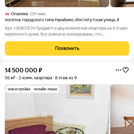
Опалиха
11 мин.
посёлок городского типа Нахабино
,
Институтская улица
,
8
Арт. 136801574 Продаётся двухкомнатная квартира на 4 этаже
кирпичного дома. Все комнаты изолированы, что
обеспечивает комфорт и приватность для каждого члена
семьи. Лоджия добавляет дополнительное пространство для
Позвонить
отдыха или хранения вещей. Санузел
14 500 000
₽
56 м²
2-комн. квартира
8 этаж из 9
новостройка
онлайн показ