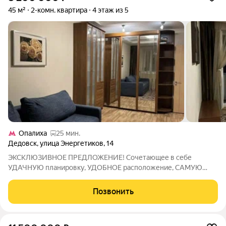
45 м²
2-комн. квартира
4 этаж из 5
Опалиха
25 мин.
Дедовск
,
улица Энергетиков
,
14
ЭКСКЛЮЗИВНОЕ ПРЕДЛОЖЕНИЕ! Сочетающее в себе
УДАЧНУЮ планировку, УДОБНОЕ расположение, САМУЮ
ВЫГОДНУЮ стоимость! КВАРТИРА 2-Х комнатная на 4-м
этаже добротного КИРПИЧНОГО дома общей площадью 45
Позвонить
кв.м., расположена в зелёном районе г. Дедовска в 23 км