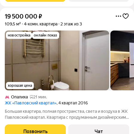
19 500 000
₽
109,5 м²
4-комн. квартира
2 этаж из 3
новостройка
онлайн показ
хорошая цена
Опалиха
21 мин.
ЖК «Павловский квартал»
, 4 квартал 2016
Большая квартира, полная пространства, света и воздуха в ЖК
Павловский квартал. Квартира с продуманным дизайнерским
ремонтом, идеальная для семьи, ценящей комфорт, уют и
спокойствие. Просторная и уютная, с тремя спальнями и
Позвонить
Чат