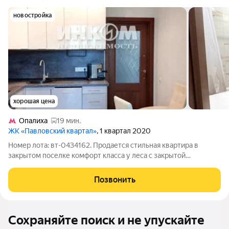
новостройка
хорошая цена
Опалиха
19 мин.
ЖК «Павловский квартал»
, 1 квартал 2020
Номер лота: вт-0434162. Продается стильная квартира в
закрытом поселке комфорт класса у леса с закрытой
территорией. Отличная планировка: просторная кухня,
оборудованная всей необходимой мебелью и техникой с
Позвонить
большой лоджией (утеплена и сделан
Сохраняйте поиск и не упускайте