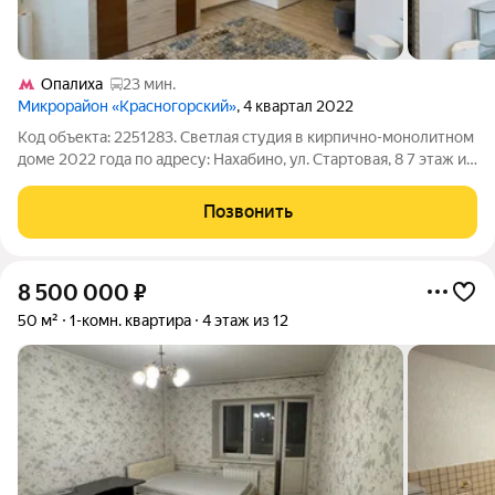
Опалиха
23 мин.
Микрорайон «Красногорский»
, 4 квартал 2022
Код объекта: 2251283. Светлая студия в кирпично-монолитном
доме 2022 года по адресу: Нахабино, ул. Стартовая, 8 7 этаж из
8. Чистые линии, 2,8 м потолков и большие окна, выходящие на
улицу, создают ощущение простора и хорошей инсоляции
Позвонить
утренний
8 500 000
₽
50 м²
1-комн. квартира
4 этаж из 12