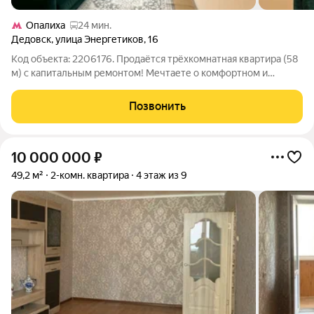
Опалиха
24 мин.
Дедовск
,
улица Энергетиков
,
16
Код объекта: 2206176. Продаётся трёхкомнатная квартира (58
м) с капитальным ремонтом! Мечтаете о комфортном и
современном жилье, где всё продумано до мелочей? Эта
квартира именно то, что вам нужно! Почему стоит выбрать эту
Позвонить
квартиру: - Капитальный
10 000 000
₽
49,2 м²
2-комн. квартира
4 этаж из 9