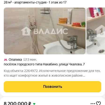
28 м²
апартаменты-студия
1 этаж из 17
Опалиха
13 мин.
посёлок городского типа Нахабино
,
улица Чкалова
,
7
Код объекта: 2264972. Исключительное предложение для тех,
кто ищет комфортное жильё в живописном районе
Подмосковья! Продаётся уютная студия в кирпичном доме по
адресу: городской округ Красногорск, посёлок городского типа
Позвонить
Нахабино, улица Чкалова, 7.
8 200 000
₽