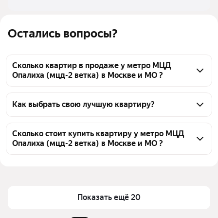
Остались вопросы?
Сколько квартир в продаже у метро МЦД
Опалиха (мцд-2 ветка) в Москве и МО ?
На Яндекс Недвижимости в продаже у метро МЦД 
Опалиха (мцд-2 ветка) в Москве и МО 73 квартиры, 
Как выбрать свою лучшую квартиру?
из них 6 объявлений от собственников, 67 
Чтобы купить квартиру в кирпичном доме у метро 
объявлений от агентств
МЦД Опалиха (мцд-2 ветка), воспользуйтесь 
Сколько стоит купить квартиру у метро МЦД
Опалиха (мцд-2 ветка) в Москве и МО ?
тепловой картой для оценки инфраструктуры и 
транспортной доступности в выбранном районе у 
Цена за 
90 000 — 429 752 ₽
метро МЦД Опалиха (мцд-2 ветка) в Москве и МО
квадратный 
Для легкого выбора подходящей квартиры в 
метр
верхней части страницы есть самые частые 
Показать ещё 20
Площадь
22 — 176 м²
комбинации фильтров, например «1-комнатные» 
Самые 
«1-комнатные», «2-комнатные», 