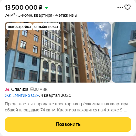
13 500 000
₽
74 м²
3-комн. квартира
4 этаж из 9
новостройка
онлайн показ
Опалиха
28 мин.
ЖК «Митино О2»
, 4 квартал 2020
Предлагается к продаже просторная трёхкомнатная квартира
общей площадью 74 кв. м. Квартира находится на 4 этаже 9-
этажного монолитного дома, построенного в 2020 году.
Единственный дом в ЖК бизнес-класса. Высокие потолки 3
Позвонить
метра добавляют ощущение