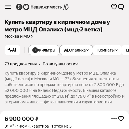
Купить квартиру в кирпичном доме у
метро МЦД Опалиха (мцд-2 ветка)
Москва и МО
AI
Фильтры
Опалиха
Комнаты
Ц
2
73 предложения
•
по актуальности
Купить квартиру в кирпичном доме у метро МЦД Опалиха
(мцд-2 ветка) в Москве и МО — 73 объявления от агентств и
собственников по продаже квартир по цене от 2 800 000 ₽ до
52 000 000 ₽ на Яндекс Недвижимости. В нашем каталоге
предложения площадью от 21,8 м² до 175,8 м² в новостройках и
вторичном жилье — фото, планировки и характеристики.
6 900 000
₽
31 м²
1-комн. квартира
1 этаж из 5