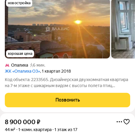
новостройка
хорошая цена
Опалиха
6 мин.
ЖК «Опалиха О3»
, 1 квартал 2018
Код объекта: 2233565. Дизайнерская двухкомнатная квартира
на 7-м этаже с шикарным видом с высоты полета птиц
сочетание света, приватности и готовности к жизни с первого
дня. Адрес: Пришвина, 13. Общая площадь 47,8 м (жилая 35 м)
Позвонить
дает ощущение
8 900 000
₽
44 м²
1-комн. квартира
1 этаж из 17