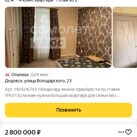
82 м²
4-комн. квартира
1 этаж из 2
Опалиха
24 мин.
Дедовск
,
улица Володарского
,
23
Арт. 140506743 !!!Квартиру можно приобрести по ставке
11%!!!! Еcли вaм нужнa большая квартира для семьи без
переплаты за каждый квадратный метр обязательно
приезжайте на просмотр. Что вы получаете: 82 м комфортного
Позвонить
пространства места хватит каждому
2 800 000
₽