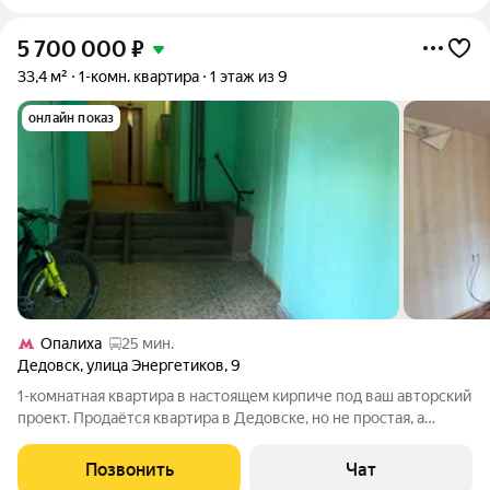
5 700 000
₽
33,4 м²
1-комн. квартира
1 этаж из 9
онлайн показ
Опалиха
25 мин.
Дедовск
,
улица Энергетиков
,
9
1-комнатная квартира в настоящем кирпиче под ваш авторский
проект. Продаётся квартира в Дедовске, но не простая, а
легендарная кирпич 1991 года. Никакого монолита под
облицовкой. Нужен капитальный ремонт, но это лучше, чем
Позвонить
Чат
переделывать бюджетную