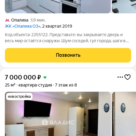
Опалиха
9 мин.
ЖК «Опалиха О3»
, 2 квартал 2019
Код объекта: 2255122. Представьте: вы закрываете дверь и
весь мир остаётся снаружи. Шум соседей, гул города, шаги в
подъезде ничего этого нет. Только тишина, свет и ваш ритм. -
Эта двухкомнатная квартира результат не просто ремонта, а
Позвонить
продуманного
7 000 000
₽
25 м²
квартира-студия
7 этаж из 8
новостройка