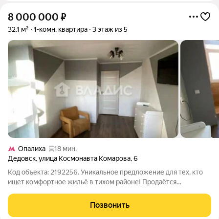
8 000 000
₽
32,1 м²
1-комн. квартира
3 этаж из 5
Опалиха
18 мин.
Дедовск
,
улица Космонавта Комарова
,
6
Код объекта: 2192256. Уникальное предложение для тех, кто
ищет комфортное жильё в тихом районе! Продаётся
однокомнатная квартира в Дедовске, на улице Космонавта
Комарова, 6. Это отличная возможность стать владельцем
Позвонить
уютного жилья в живописном месте.