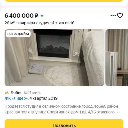
6 400 000
₽
26 м²
квартира-студия
4 этаж из 16
новостройка
Лобня
21 мин.
ЖК «Лидер»
, 4 квартал 2019
Продается студия в отличном состояние город Лобня, район
Красная поляна, улица Спортивная, дом 1.к2, 4/16 этажного
монолитно-кирпичного дома, общ.пл.26,0 кв.м,с /у
совмещенный, имеется балкон . Один взрослый собственник.
Позвонить