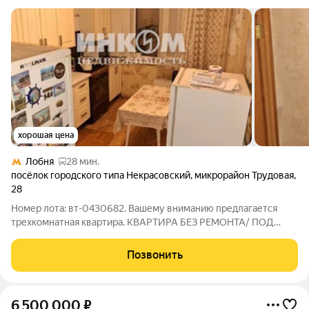
хорошая цена
Лобня
28 мин.
посёлок городского типа Некрасовский
,
микрорайон Трудовая
,
28
Номер лота: вт-0430682. Вашему вниманию предлагается
трехкомнатная квартира. КВАРТИРА БЕЗ РЕМОНТА/ ПОД
РЕМОНТ!!! Окна (пластиковые) выходят на две стороны, во
двор. Доброжелательные и приветливые соседи. Чистый
Позвонить
подъезд. Расположение жилого дома в
6 500 000
₽