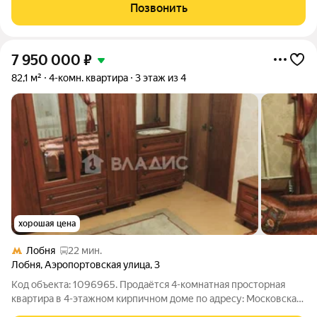
функциональная кухня площадью 13 квадратных метров
Позвонить
предоставляет достаточно пространства для
7 950 000
₽
82,1 м²
4-комн. квартира
3 этаж из 4
хорошая цена
Лобня
22 мин.
Лобня
,
Аэропортовская улица
,
3
Код объекта: 1096965. Продаётся 4-комнатная просторная
квартира в 4-этажном кирпичном доме по адресу: Московская
область, г. Лобня, микрорайон Красная Поляна, ул.