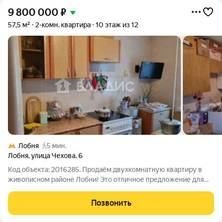
9 800 000
₽
57,5 м²
2-комн. квартира
10 этаж из 12
Лобня
5 мин.
Лобня
,
улица Чехова
,
6
Код объекта: 2016285. Продаём двухкомнатную квартиру в
живописном районе Лобни! Это отличное предложение для
тех, кто ищет комфортное жильё по доступной цене. Квартира
расположена на десятом этаже двенадцатиэтажного
Позвонить
монолитного дома, построенного в