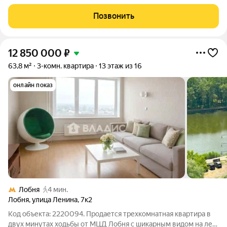
2016 года постройки с железобетонными перекрытиями.
Квартира расположена на 13 этаже 17-этажного дома, окна
Позвонить
выходят на улицу. Есть
12 850 000
₽
63,8 м²
3-комн. квартира
13 этаж из 16
онлайн показ
Лобня
4 мин.
Лобня
,
улица Ленина
,
7к2
Код объекта: 2220094. Продается трехкомнатная квартира в
двух минутах ходьбы от МЦД Лобня с шикарным видом на лес