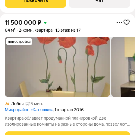
Позвонить
Чат
пластиковые стеклопакеты на
11 500 000
₽
64 м²
2-комн. квартира
13 этаж из 17
новостройка
Лобня
15 мин.
Микрорайон «Катюшки»
, 1 квартал 2016
Квартира обладает продуманной планировкой: две
изолированные комнаты на разные стороны дома, позволяют
комфортно разместиться семье любого состава;