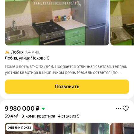
Лобня
4 мин.
Лобня
,
улица Чехова
,
5
Номер лота: вт-0427849. Продаётся отличная светлая, теплая,
уютная квартира в кирпичном доме. Мебель остаётся (по
договоренности). Развитая инфраструктура. До МЦД Лобня-
пешком 5 мин. В шаговой доступности6 детские сады, школы,
Позвонить
сетевые магазины.
9 980 000
₽
59,4 м²
3-комн. квартира
4 этаж из 5
онлайн показ