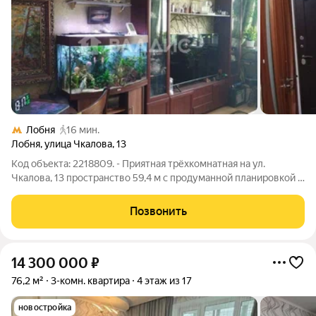
Лобня
16 мин.
Лобня
,
улица Чкалова
,
13
Код объекта: 2218809. - Приятная трёхкомнатная на ул.
Чкалова, 13 пространство 59,4 м с продуманной планировкой и
выгодной позицией на 4 этаже пятиэтажного дома. Комнаты
изолированы, окна выходят на улицу чувствуется городской
Позвонить
ритм и достаточное
14 300 000
₽
76,2 м²
3-комн. квартира
4 этаж из 17
новостройка