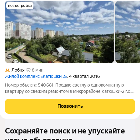
новостройка
Лобня
18 мин.
Жилой комплекс «Катюшки 2»
, 4 квартал 2016
Номер объекта: 540681. Продаю светлую однокомнатную
квартиру со свежим ремонтом в микрорайоне Катюшки-2 г.о.
Лобня. Квартира общей площадью 37.5 кв.м. (без учёта
площади лоджии), Метраж комнаты - 19 кв.м., кухня - 8,4 кв.м.
Позвонить
Выход на остеклённую
Сохраняйте поиск и не упускайте