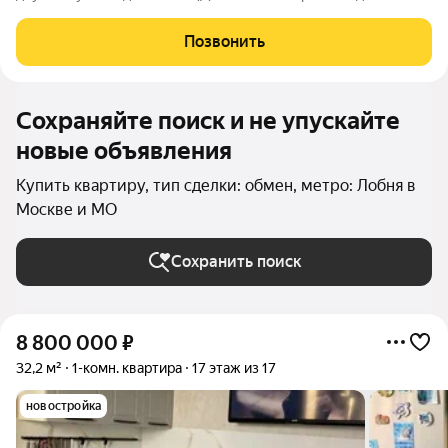
и пруд. 50 метров до детского сада, школы искусств, Почты
России, банка и WB, 2 минуты до магазинов, аптек и остановок
Позвонить
общественного
Сохраняйте поиск и не упускайте
новые объявления
Купить квартиру, тип сделки: обмен, метро: Лобня в
Москве и МО
Сохранить поиск
8 800 000
₽
32,2 м²
1-комн. квартира
17 этаж из 17
новостройка