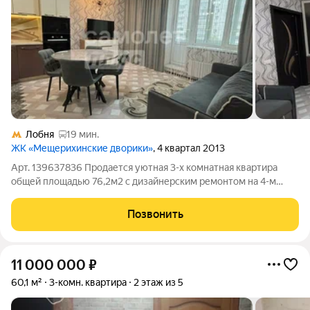
Лобня
19 мин.
ЖК «Мещерихинские дворики»
, 4 квартал 2013
Арт. 139637836 Продается уютная 3-х комнатная квартира
общей площадью 76,2м2 с дизайнерским ремонтом на 4-м
этаже 17-ти этажного кирпично-монолитного дома. Все
комнаты изолированные, что обеспечивает комфорт и
Позвонить
приватность. Просторная кухня с выходом
11 000 000
₽
60,1 м²
3-комн. квартира
2 этаж из 5