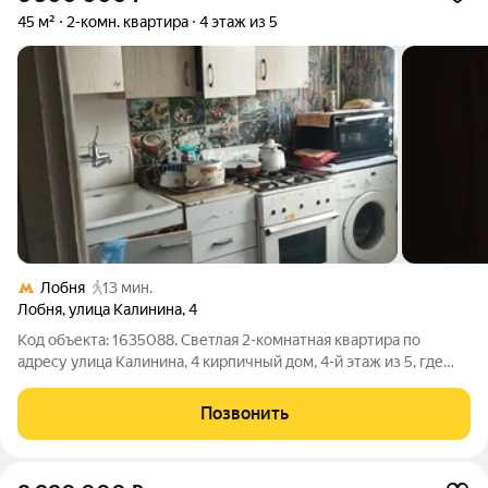
45 м²
2-комн. квартира
4 этаж из 5
Лобня
13 мин.
Лобня
,
улица Калинина
,
4
Код объекта: 1635088. Светлая 2-комнатная квартира по
адресу улица Калинина, 4 кирпичный дом, 4-й этаж из 5, где
ощущается тепло конструкции и тишина подъезда. Окна
выходят на улицу, комнаты изолированные (18 и 12 м) простор
Позвонить
для жизни и удобное