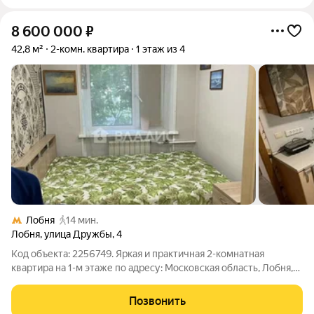
8 600 000
₽
42,8 м²
2-комн. квартира
1 этаж из 4
Лобня
14 мин.
Лобня
,
улица Дружбы
,
4
Код объекта: 2256749. Яркая и практичная 2-комнатная
квартира на 1-м этаже по адресу: Московская область, Лобня,
улица Дружбы, 4 комфортный вариант без лишних вложений.
Изолированные комнаты создают ощущение приватности и
Позвонить
удобства: утром солнечные