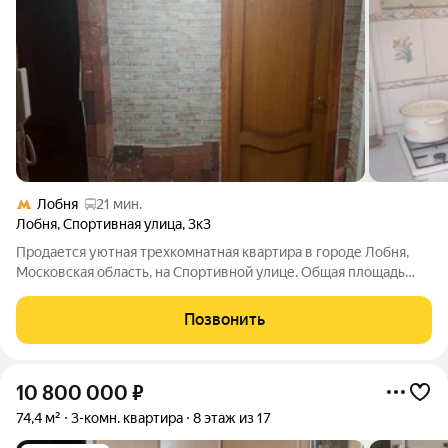
Лобня
21 мин.
Лобня
,
Спортивная улица
,
3к3
Продается уютная трехкомнатная квартира в городе Лобня,
Московская область, на Спортивной улице. Общая площадь
квартиры составляет 60,1 кв. м, жилая площадь - 43 кв. М, а
кухня 7 кв. м. Квартира расположена на 2 этаже 5-этажного
Позвонить
панельного дома,
10 800 000
₽
74,4 м²
3-комн. квартира
8 этаж из 17