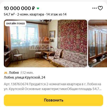
10 000 000
₽
54,7 м²
2-комн. квартира
14 этаж из 14
онлайн показ
Лобня
12 мин.
Лобня
,
улица Крупской
,
24
Арт. 138760674 Продаётся 2-комнатная квартира в г. Лобня на
ул. Крупской Основные характеристики:Общая площадь 54,7
кв.м. Этаж 14/14 Комнаты изолированные Утеплённая лоджия
Косметический ремонт Есть вся необходимая мебель и
Позвонить
техника Чистый подъезд,