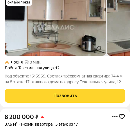
онлайн показ
Лобня
18 мин.
Лобня
,
Текстильная улица
,
12
Код объекта: 1515959. Светлая трёхкомнатная квартира 74,4 м
на 8 этаже 17-этажного дома по адресу Текстильная улица, 12
ощущение пространства и удобства в каждой комнате. Окна
выходят на улицу, много естественного света, отдельные
Позвонить
комнаты дают
8 200 000
₽
37,5 м²
1-комн. квартира
5 этаж из 17