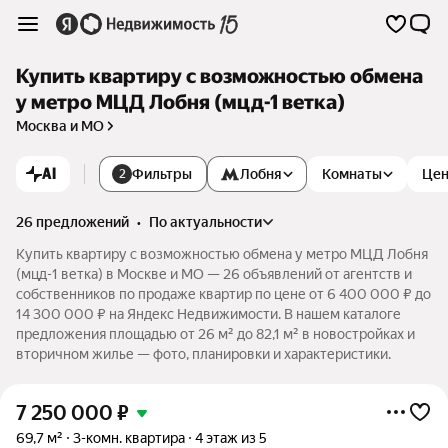
Купить квартиру с возможностью обмена
у метро МЦД Лобня (мцд-1 ветка)
Москва и МО
AI
Фильтры
Лобня
Комнаты
Це
2
26 предложений
•
по актуальности
Купить квартиру с возможностью обмена у метро МЦД Лобня
(мцд-1 ветка) в Москве и МО — 26 объявлений от агентств и
собственников по продаже квартир по цене от 6 400 000 ₽ до
14 300 000 ₽ на Яндекс Недвижимости. В нашем каталоге
предложения площадью от 26 м² до 82,1 м² в новостройках и
вторичном жилье — фото, планировки и характеристики.
7 250 000
₽
69,7 м²
3-комн. квартира
4 этаж из 5