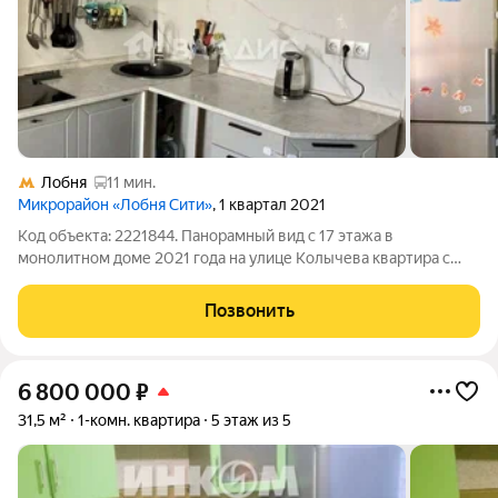
Лобня
11 мин.
Микрорайон «Лобня Сити»
, 1 квартал 2021
Код объекта: 2221844. Панорамный вид с 17 этажа в
монолитном доме 2021 года на улице Колычева квартира с
евро-ремонтом, которая действительно готова к въезду.
Светлая, тихая квартира на верхнем этаже дарит ощущение
Позвонить
простора и воздуха: высокие
6 800 000
₽
31,5 м²
1-комн. квартира
5 этаж из 5