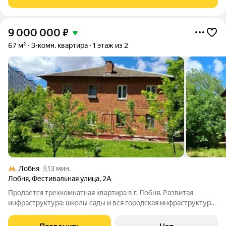
9 000 000
₽
67 м²
3-комн. квартира
1 этаж из 2
Лобня
13 мин.
Лобня
,
Фестивальная улица
,
2А
Продается трехкомнатная квартира в г. Лобня. Развитая
инфраструктура: школы сады и вся городская инфраструктура
в шаговой доступности. Произведен капитальный ремонт
дома, замена труб канализации и газа. В квартире стоят