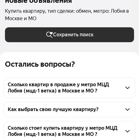
новые объявления
Купить квартиру, тип сделки: обмен, метро: Лобня в
Москве и МО
Сохранить поиск
Остались вопросы?
Сколько квартир в продаже у метро МЦД
Лобня (мцд-1 ветка) в Москве и МО ?
На Яндекс Недвижимости в продаже у метро МЦД 
Лобня (мцд-1 ветка) в Москве и МО 26 квартир, из 
Как выбрать свою лучшую квартиру?
них 2 объявления от собственников, 24 объявления 
Чтобы купить квартиру с возможностью обмена у 
от агентств
метро МЦД Лобня (мцд-1 ветка), воспользуйтесь 
Сколько стоит купить квартиру у метро МЦД
Лобня (мцд-1 ветка) в Москве и МО ?
тепловой картой для оценки инфраструктуры и 