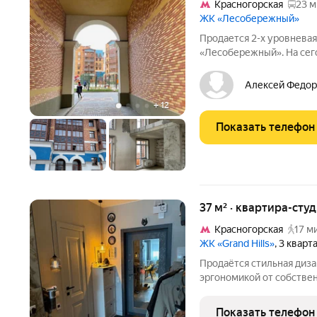
Красногорская
23 м
ЖК «Лесобережный»
Продается 2-х уровневая
«Лесобережный». На сег
предложение во всем пос
Максимальная высота вто
Алексей Федор
объекта его
+
12
Показать телефон
37 м² · квартира-студ
Красногорская
17 м
ЖК «Grand Hills»
, 3 кварт
Продаётся стильная диза
эргономикой от собствен
полностью готовая к про
Идеальный вариант для 
Показать телефон