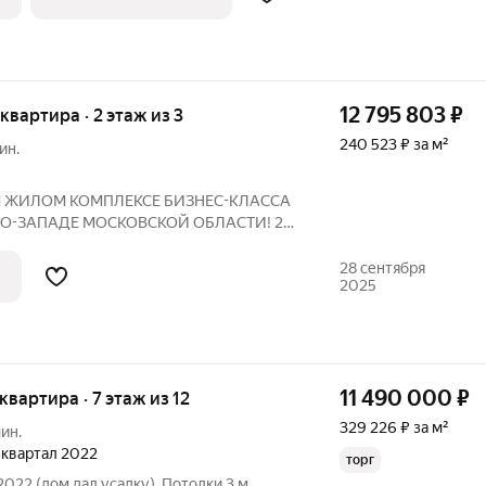
12 795 803
₽
 квартира · 2 этаж из 3
240 523 ₽ за м²
ин.
М ЖИЛОМ КОМПЛЕКСЕ БИЗНЕС-КЛАССА
РО-ЗАПАДЕ МОСКОВСКОЙ ОБЛАСТИ! 2
 16,6 кв.м.; 13 кв.м. КУХНЯ 9 кв.м.
А (ДОМ СТРОИТСЯ) ОДИН
28 сентября
2025
 ВЫСОКИЙ УРОВЕНЬ БЕЗОПАСНОСТИ В
11 490 000
₽
 квартира · 7 этаж из 12
329 226 ₽ за м²
ин.
2 квартал 2022
торг
 2022 (дом дал усадку). Потолки 3 м