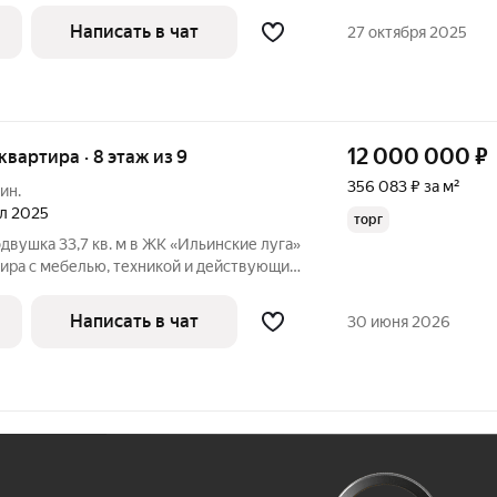
раску, сантехника Германия,
Написать в чат
27 октября 2025
12 000 000
₽
 квартира · 8 этаж из 9
356 083 ₽ за м²
ин.
ал 2025
торг
двушка 33,7 кв. м в ЖК «Ильинские луга»
тира с мебелью, техникой и действующим
ариант не только для собственного
товая инвестиция: квартира уже сдается
Написать в чат
30 июня 2026
Ж