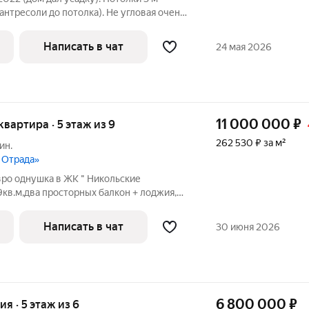
). Восточная сторона (утреннее солнце,
 «заезжай и живи». ЖК «Серебрица»
Написать в чат
24 мая 2026
11 000 000
₽
 квартира · 5 этаж из 9
262 530 ₽ за м²
ин.
л Отрада»
вро однушка в ЖК " Никольские
9кв.м,два просторных балкон + лоджия,5
а первом этаже есть колясочная, дом сдан
,вокруг ЖК лес и экотропа,будет
Написать в чат
30 июня 2026
6 800 000
₽
ия · 5 этаж из 6