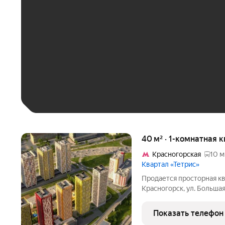
До 30 тыс. ₽
До 50 тыс. ₽
До 70 тыс. ₽
Больше 100 тыс. ₽
40 м² · 1-комнатная 
Красногорская
10 м
Квартал «Тетрис»
Продается просторная кв
Красногорск, ул. Больша
отделки. Общая площадь-
дома. Семейный жилой к
Показать телефон
развитой