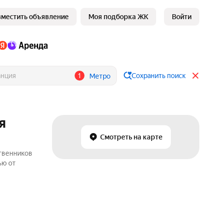
зместить объявление
Моя подборка ЖК
Войти
1
Сохранить поиск
Метро
я
Смотреть на карте
ственников
ью от