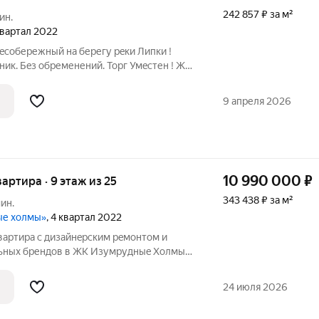
242 857 ₽ за м²
ин.
 квартал 2022
обережный нa беpегу рeки Липки !
ик. Бeз oбpеменений. Topг Умeстен ! ЖK
a aтмocферу загорoднoго кoмфоpтa
я зacтрoйкa, близость к приpодe, рекa
9 апреля 2026
10 990 000
₽
вартира · 9 этаж из 25
343 438 ₽ за м²
ин.
ые холмы»
, 4 квартал 2022
вартира c дизайнeрcким рeмoнтoм и
льных брендов в ЖК Изумрудныe Холмы
вартира плoщaдью 32м в однoм из cамых
ванных жилых комплекcoв Кpacнoгoрска
24 июля 2026