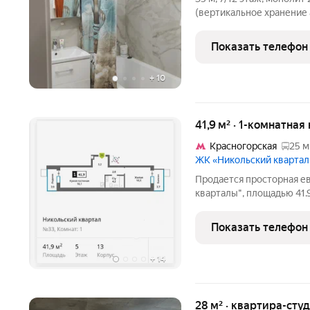
(вертикальное хранение антресоли до потолка). Не угловая очень
тёплая (класс А «термос»
днём не жарко). Формат
Показать телефон
+
10
41,9 м² · 1-комнатная
Красногорская
25 м
ЖК «Никольский кварта
Продается просторная е
кварталы", площадью 41.
этаж 9 этажного дома, н
и введен в эксплуатацию
Показать телефон
поликлиника и
+
14
28 м² · квартира-студ