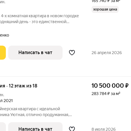
165 740 ₽ за м²
ин.
хорошая цена
 4-х комнатная квартира в новом городке
одняшний день - это единственной
елке Николо-Урюпино (г.о. Красногорск)
рого света 5,8 метра. Расположение
енко
Написать в чат
26 апреля 2026
10 500 000
₽
ия · 12 этаж из 18
283 784 ₽ за м²
ин.
ал 2021
йнерская квартира с идеальной
ника Уютная, отлично продуманная,
живанию квартира в Красногорске.
молодой семьи или человека, ценящего
Написать в чат
8 июля 2026