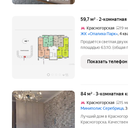
+
16
59,7 м² · 2-комнатная
Красногорская
19 м
ЖК «Опалиха Парк»
, 4 к
Продаётся светлая двух
площадью 63.10. (общая 
и одна комната выходят 
во двор с видом на лес.
Показать телефон
декабря
+
11
84 м² · 3-комнатная 
Красногорская
15 м
Миниполис Серебрица
, 
Лучший дом в Красногор
Красногорска. Качествен
итальянская плитка, полы