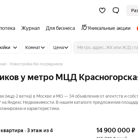
Ра
потека
Журнал
Для бизнеса
Уникальные акции
ройки
Комнат
Цена
кая
Новостройка без посредников
ников у метро МЦД Красногорска
я (мцд-2 ветка) в Москве и МО — 34 объявления от агентств и соб
 ₽ на Яндекс Недвижимости. В нашем каталоге предложения площад
планировки и характеристики.
14 900 000
₽
я квартира · 3 этаж из 4