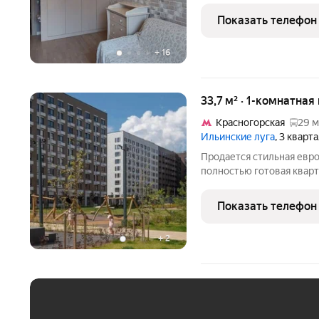
стены выровнены под пок
Показать телефон
декоративный камень к
+
16
33,7 м² · 1-комнатная
Красногорская
29 м
Ильинские луга
, 3 кварт
Продается стильная евро
полностью готовая квар
арендатором. Отличный в
проживания, но и как го
Показать телефон
по
+
2
ЕЖЕМЕСЯЧНЫЙ ПЛАТЁ