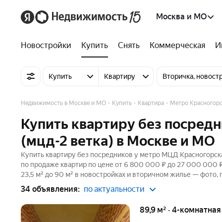
Москва и МО
Новостройки
Купить
Снять
Коммерческая
И
Купить
Квартиру
Вторичка, новост
Недвижимость в Москве и МО
Купить
Квартира
Метро Красногорс
Купить квартиру без посред
(мцд-2 ветка) в Москве и МО
Купить квартиру без посредников у метро МЦД Красногорска
по продаже квартир по цене от 6 800 000 ₽ до 27 000 000
23,5 м² до 90 м² в новостройках и вторичном жилье — фото, 
34 объявления:
по актуальности
89,9 м² · 4-комнатна