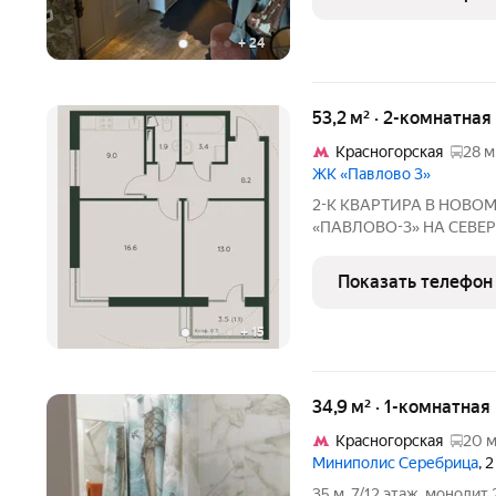
комфорт и стиль.
+
24
53,2 м² · 2-комнатная
Красногорская
28 м
ЖК «Павлово 3»
2-К КВАРТИРА В НОВО
«ПАВЛОВО-3» НА СЕВЕ
ИЗОЛИРОВАННЫЕ КОМНАТЫ:
КВАРТИРА БЕЗ РЕМОНТ
Показать телефон
РАЗДЕЛЬНЫЙ САНУЗЕЛ
+
15
34,9 м² · 1-комнатная
Красногорская
20 м
Миниполис Серебрица
, 
35 м, 7/12 этаж, монолит