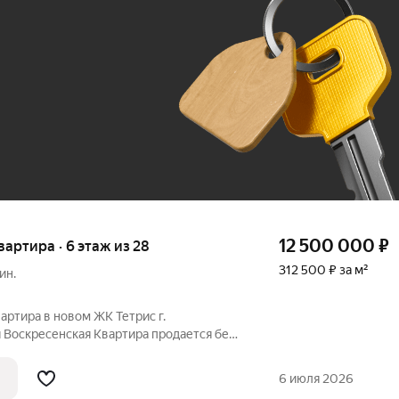
До 100 тыс. ₽
12 500 000
₽
квартира · 6 этаж из 28
312 500 ₽ за м²
ин.
артира в новом ЖК Тетрис г.
я Воскресенская Квартира продается без
 39,9кв м, расположена на 6/30 этажного
омплекс "Тетрис" с собственной
6 июля 2026