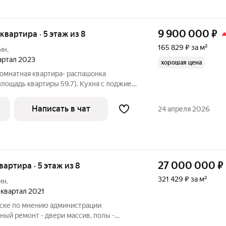
9 900 000
₽
 квартира · 5 этаж из 8
165 829 ₽ за м²
ин.
вартал 2023
хорошая цена
комнатная квартира- распашонка
площадь квартиры 59.7). Кухня с лоджией
на частные дома, вторая комната выходит
 Дом монолитно- кирпичный, сдан в конце
Написать в чат
24 апреля 2026
27 000 000
₽
квартира · 5 этаж из 8
321 429 ₽ за м²
ин.
3 квартал 2021
ске по мнению администрации
ный ремонт - двери массив, полы -
 в комнатах - паркетная доска, пололки и