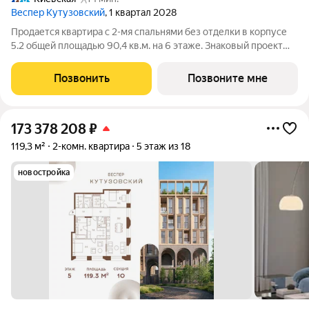
Веспер Кутузовский
, 1 квартал 2028
Продается квартира с 2-мя спальнями без отделки в корпусе
5.2 общей площадью 90,4 кв.м. на 6 этаже. Знаковый проект
для ценителей комфортной городской среды от Веспер.
Квартал площадью 3,7 га расположен на Кутузовском
Позвонить
Позвоните мне
проспекте и воплощает новую
173 378 208
₽
119,3 м²
2-комн. квартира
5 этаж из 18
новостройка