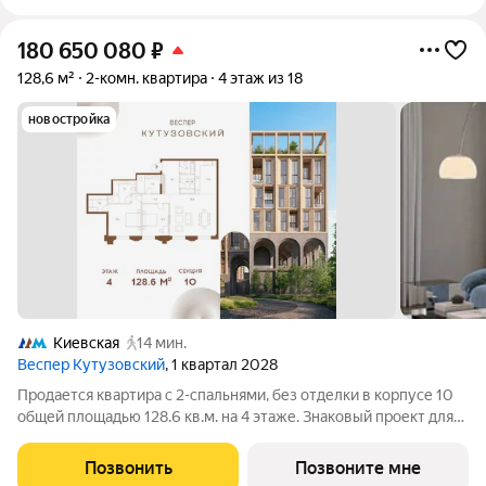
180 650 080
₽
128,6 м²
2-комн. квартира
4 этаж из 18
новостройка
Киевская
14 мин.
Веспер Кутузовский
, 1 квартал 2028
Продается квартира с 2-спальнями, без отделки в корпусе 10
общей площадью 128.6 кв.м. на 4 этаже. Знаковый проект для
ценителей комфортной городской среды от Веспер. Квартал
площадью 3,7 га расположен на Кутузовском проспекте и
Позвонить
Позвоните мне
воплощает новую