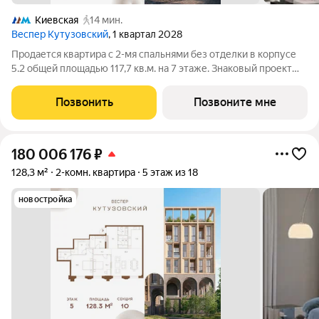
Киевская
14 мин.
Веспер Кутузовский
, 1 квартал 2028
Продается квартира с 2-мя спальнями без отделки в корпусе
5.2 общей площадью 117,7 кв.м. на 7 этаже. Знаковый проект
для ценителей комфортной городской среды от Веспер.
Квартал площадью 3,7 га расположен на Кутузовском
Позвонить
Позвоните мне
проспекте и воплощает новую
180 006 176
₽
128,3 м²
2-комн. квартира
5 этаж из 18
новостройка