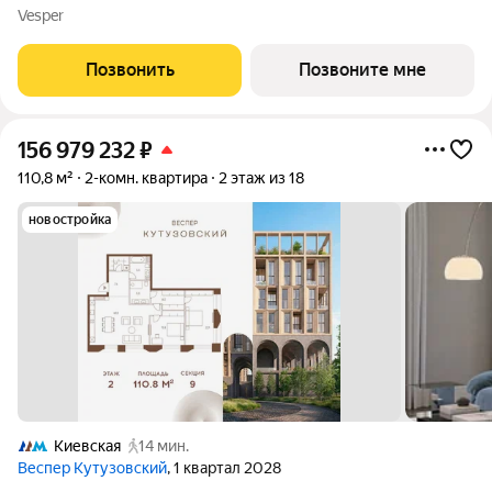
ценителей комфортной городской среды от Веспер. Квартал
Vesper
площадью 3,7 га расположен на Кутузовском проспекте и
воплощает новую
Позвонить
Позвоните мне
156 979 232
₽
110,8 м²
2-комн. квартира
2 этаж из 18
новостройка
Киевская
14 мин.
Веспер Кутузовский
, 1 квартал 2028