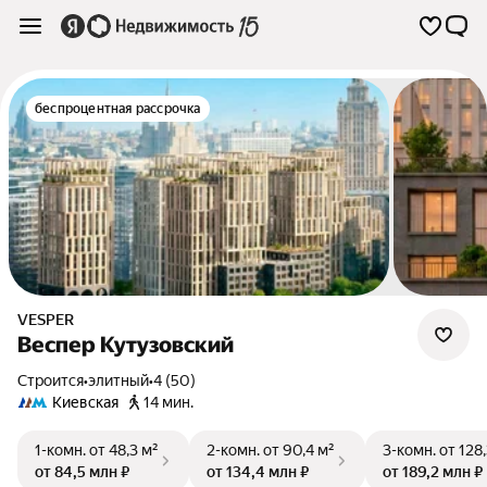
беспроцентная рассрочка
VESPER
Веспер Кутузовский
Строится
•
элитный
•
4 (50)
Киевская
14 мин.
1-комн.
от 48,3 м²
2-комн.
от 90,4 м²
3-комн.
от 128
от 84,5 млн ₽
от 134,4 млн ₽
от 189,2 млн ₽