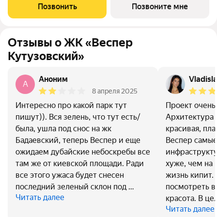
Квартал площадью 3,7 га расположен на Кутузовском
Позвонить
Позвоните мне
проспекте и воплощает новую
Отзывы о ЖК «Веспер
Кутузовский»
Аноним
Vladisl
A
8 апреля 2025
Интересно про какой парк тут
Проект очень
пишут)). Вся зелень, что тут есть/
Архитектура 
была, ушла под снос на жк
красивая, пл
Бадаевский, теперь Веспер и еще
Веспер самые
ожидаем дубайские небоскребы все
инфраструкту
там же от киевской площади. Ради
хуже, чем на 
все этого ужаса будет снесен
жизнь кипит.
последний зеленый склон под …
посмотреть в
Читать далее
красота. В це
Читать далее