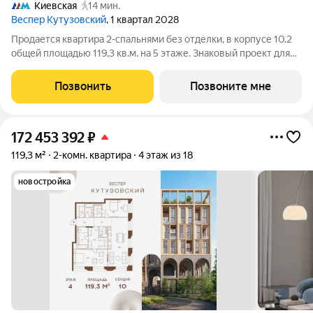
Киевская
14 мин.
Веспер Кутузовский
, 1 квартал 2028
Продается квартира 2-спальнями без отделки, в корпусе 10.2
общей площадью 119,3 кв.м. на 5 этаже. Знаковый проект для
ценителей комфортной городской среды от Веспер. Квартал
площадью 3,7 га расположен на Кутузовском проспекте и
Позвонить
Позвоните мне
воплощает новую
172 453 392
₽
119,3 м²
2-комн. квартира
4 этаж из 18
новостройка