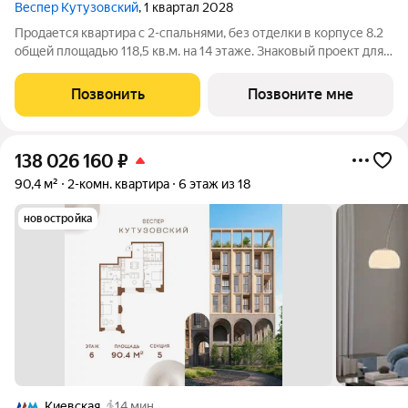
Веспер Кутузовский
, 1 квартал 2028
Продается квартира с 2-спальнями, без отделки в корпусе 8.2
общей площадью 118,5 кв.м. на 14 этаже. Знаковый проект для
ценителей комфортной городской среды от Веспер. Квартал
площадью 3,7 га расположен на Кутузовском проспекте и
Позвонить
Позвоните мне
воплощает новую
138 026 160
₽
90,4 м²
2-комн. квартира
6 этаж из 18
новостройка
Киевская
14 мин.