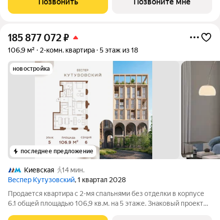
Позвонить
Позвоните мне
воплощает новую
185 877 072
₽
106,9 м²
2-комн. квартира
5 этаж из 18
новостройка
последнее предложение
Киевская
14 мин.
Веспер Кутузовский
, 1 квартал 2028
Продается квартира с 2-мя спальнями без отделки в корпусе
6.1 общей площадью 106,9 кв.м. на 5 этаже. Знаковый проект
для ценителей комфортной городской среды от Веспер.