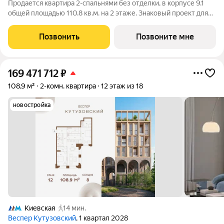
Продается квартира 2-спальнями без отделки, в корпусе 9.1
общей площадью 110.8 кв.м. на 2 этаже. Знаковый проект для
ценителей комфортной городской среды от Веспер. Квартал
площадью 3,7 га расположен на Кутузовском проспекте и
Позвонить
Позвоните мне
воплощает новую
169 471 712
₽
108,9 м²
2-комн. квартира
12 этаж из 18
новостройка
Киевская
14 мин.
Веспер Кутузовский
, 1 квартал 2028