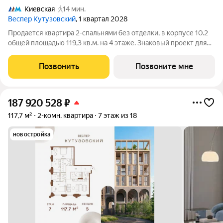
Киевская
14 мин.
Веспер Кутузовский
, 1 квартал 2028
Продается квартира 2-спальнями без отделки, в корпусе 10.2
общей площадью 119,3 кв.м. на 4 этаже. Знаковый проект для
ценителей комфортной городской среды от Веспер. Квартал
площадью 3,7 га расположен на Кутузовском проспекте и
Позвонить
Позвоните мне
воплощает новую
187 920 528
₽
117,7 м²
2-комн. квартира
7 этаж из 18
новостройка