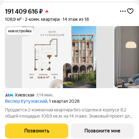
191 409 616
₽
108,9 м²
2-комн. квартира
14 этаж из 18
новостройка
Киевская
14 мин.
Веспер Кутузовский
, 1 квартал 2028
Продается 2-комнатная квартира без отделки в корпусе 8.2
общей площадью 108,9 кв.м. на 14 этаже. Знаковый проект для
ценителей комфортной городской среды от Веспер. Квартал
площадью 3,7 га расположен на Кутузовском проспекте и
Позвонить
Позвоните мне
воплощает новую