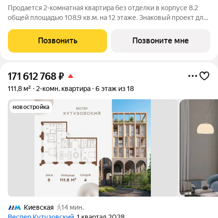
Продается 2-комнатная квартира без отделки в корпусе 8.2
общей площадью 108,9 кв.м. на 12 этаже. Знаковый проект для
ценителей комфортной городской среды от Веспер. Квартал
площадью 3,7 га расположен на Кутузовском проспекте и
Позвонить
Позвоните мне
воплощает новую
171 612 768
₽
111,8 м²
2-комн. квартира
6 этаж из 18
новостройка
Киевская
14 мин.
Веспер Кутузовский
, 1 квартал 2028