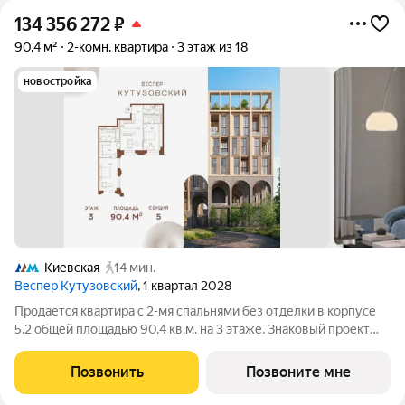
134 356 272
₽
90,4 м²
2-комн. квартира
3 этаж из 18
новостройка
Киевская
14 мин.
Веспер Кутузовский
, 1 квартал 2028
Продается квартира с 2-мя спальнями без отделки в корпусе
5.2 общей площадью 90,4 кв.м. на 3 этаже. Знаковый проект
для ценителей комфортной городской среды от Веспер.
Квартал площадью 3,7 га расположен на Кутузовском
Позвонить
Позвоните мне
проспекте и воплощает новую