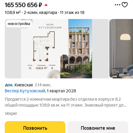
165 550 656
₽
108,9 м²
2-комн. квартира
11 этаж из 18
новостройка
Киевская
14 мин.
Веспер Кутузовский
, 1 квартал 2028
Продается 2-комнатная квартира без отделки в корпусе 8.2
общей площадью 108,9 кв.м. на 11 этаже. Знаковый проект для
ценителей комфортной городской среды от Веспер. Квартал
Vesper
площадью 3,7 га расположен на Кутузовском проспекте и
воплощает новую
Позвонить
Позвоните мне