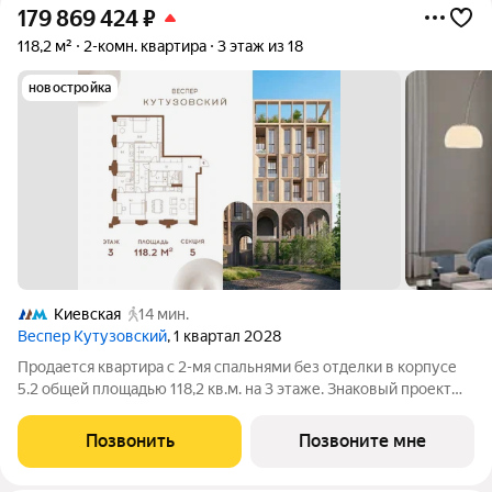
179 869 424
₽
118,2 м²
2-комн. квартира
3 этаж из 18
новостройка
Киевская
14 мин.
Веспер Кутузовский
, 1 квартал 2028
Продается квартира с 2-мя спальнями без отделки в корпусе
5.2 общей площадью 118,2 кв.м. на 3 этаже. Знаковый проект
для ценителей комфортной городской среды от Веспер.
Квартал площадью 3,7 га расположен на Кутузовском
Позвонить
Позвоните мне
проспекте и воплощает новую