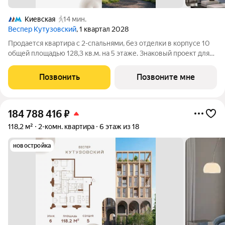
Киевская
14 мин.
Веспер Кутузовский
, 1 квартал 2028
Продается квартира с 2-спальнями, без отделки в корпусе 10
общей площадью 128,3 кв.м. на 5 этаже. Знаковый проект для
ценителей комфортной городской среды от Веспер. Квартал
площадью 3,7 га расположен на Кутузовском проспекте и
Позвонить
Позвоните мне
воплощает новую
184 788 416
₽
118,2 м²
2-комн. квартира
6 этаж из 18
новостройка