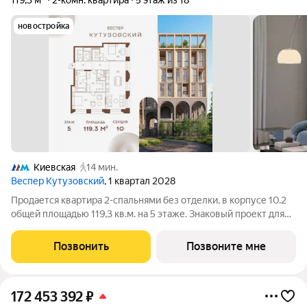
119,3 м²
2-комн. квартира
5 этаж из 18
новостройка
Киевская
14 мин.
Веспер Кутузовский
, 1 квартал 2028
Продается квартира 2-спальнями без отделки, в корпусе 10.2
общей площадью 119,3 кв.м. на 5 этаже. Знаковый проект для
ценителей комфортной городской среды от Веспер. Квартал
площадью 3,7 га расположен на Кутузовском проспекте и
Позвонить
Позвоните мне
воплощает новую
172 453 392
₽