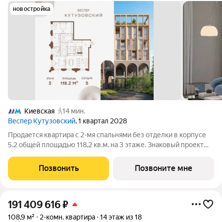
новостройка
Киевская
14 мин.
Веспер Кутузовский
, 1 квартал 2028
Продается квартира с 2-мя спальнями без отделки в корпусе
5.2 общей площадью 118,2 кв.м. на 3 этаже. Знаковый проект
для ценителей комфортной городской среды от Веспер.
Квартал площадью 3,7 га расположен на Кутузовском
Позвонить
Позвоните мне
проспекте и воплощает новую
191 409 616
₽
108,9 м²
2-комн. квартира
14 этаж из 18