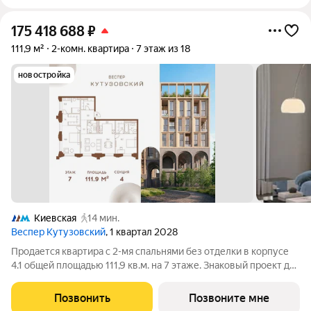
175 418 688
₽
111,9 м²
2-комн. квартира
7 этаж из 18
новостройка
Киевская
14 мин.
Веспер Кутузовский
, 1 квартал 2028
Продается квартира с 2-мя спальнями без отделки в корпусе
4.1 общей площадью 111,9 кв.м. на 7 этаже. Знаковый проект для
ценителей комфортной городской среды от Веспер. Квартал
площадью 3,7 га расположен на Кутузовском проспекте и
Позвонить
Позвоните мне
воплощает новую