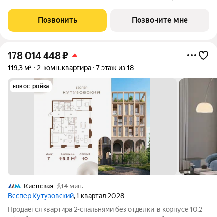
ценителей комфортной городской среды от Веспер. Квартал
площадью 3,7 га расположен на Кутузовском проспекте и
Позвонить
Позвоните мне
воплощает новую
178 014 448
₽
119,3 м²
2-комн. квартира
7 этаж из 18
новостройка
Киевская
14 мин.
Веспер Кутузовский
, 1 квартал 2028
Продается квартира 2-спальнями без отделки, в корпусе 10.2