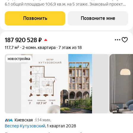
6.1 общей площадью 106,9 кв.м. на 5 этаже. Знаковый проект
для ценителей комфортной городской среды от Веспер.
Квартал площадью 3,7 га расположен на Кутузовском
Позвонить
Позвоните мне
проспекте и воплощает новую
187 920 528
₽
117,7 м²
2-комн. квартира
7 этаж из 18
новостройка
Киевская
14 мин.
Веспер Кутузовский
, 1 квартал 2028