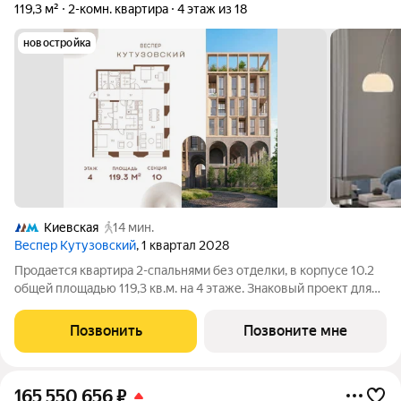
119,3 м²
2-комн. квартира
4 этаж из 18
новостройка
Киевская
14 мин.
Веспер Кутузовский
, 1 квартал 2028
Продается квартира 2-спальнями без отделки, в корпусе 10.2
общей площадью 119,3 кв.м. на 4 этаже. Знаковый проект для
ценителей комфортной городской среды от Веспер. Квартал
площадью 3,7 га расположен на Кутузовском проспекте и
Позвонить
Позвоните мне
воплощает новую
165 550 656
₽