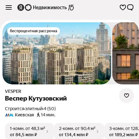
беспроцентная рассрочка
VESPER
Веспер Кутузовский
Строится
•
элитный
•
4 (50)
Киевская
14 мин.
1-комн.
от 48,3 м²
2-комн.
от 90,4 м²
3-комн.
от 128
от 84,5 млн ₽
от 134,4 млн ₽
от 189,2 млн ₽