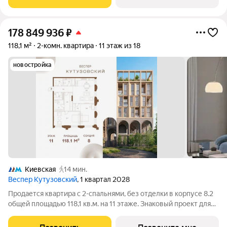
воплощает новую
178 849 936
₽
118,1 м²
2-комн. квартира
11 этаж из 18
новостройка
Киевская
14 мин.
Веспер Кутузовский
, 1 квартал 2028
Продается квартира с 2-спальнями, без отделки в корпусе 8.2
общей площадью 118,1 кв.м. на 11 этаже. Знаковый проект для
ценителей комфортной городской среды от Веспер. Квартал
площадью 3,7 га расположен на Кутузовском проспекте и