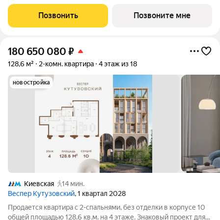
ценителей комфортной городской среды от Веспер. Квартал
площадью 3,7 га расположен на Кутузовском проспекте и
Позвонить
Позвоните мне
воплощает новую
180 650 080
₽
128,6 м²
2-комн. квартира
4 этаж из 18
новостройка
Киевская
14 мин.
Веспер Кутузовский
, 1 квартал 2028
Продается квартира с 2-спальнями, без отделки в корпусе 10
общей площадью 128.6 кв.м. на 4 этаже. Знаковый проект для