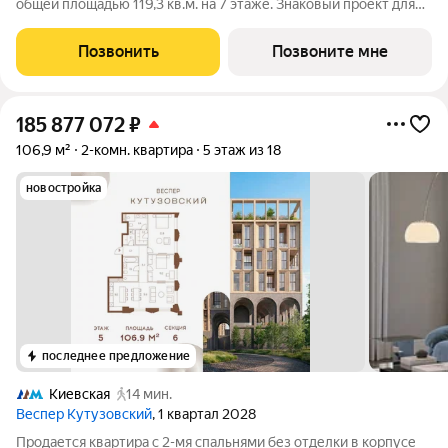
общей площадью 119,3 кв.м. на 7 этаже. Знаковый проект для
ценителей комфортной городской среды от Веспер. Квартал
площадью 3,7 га расположен на Кутузовском проспекте и
Позвонить
Позвоните мне
воплощает новую
185 877 072
₽
106,9 м²
2-комн. квартира
5 этаж из 18
новостройка
последнее предложение
Киевская
14 мин.
Веспер Кутузовский
, 1 квартал 2028
Продается квартира с 2-мя спальнями без отделки в корпусе