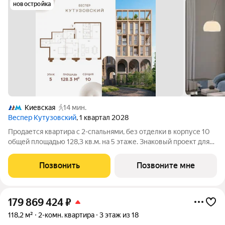
новостройка
Киевская
14 мин.
Веспер Кутузовский
, 1 квартал 2028
Продается квартира с 2-спальнями, без отделки в корпусе 10
общей площадью 128,3 кв.м. на 5 этаже. Знаковый проект для
ценителей комфортной городской среды от Веспер. Квартал
площадью 3,7 га расположен на Кутузовском проспекте и
Позвонить
Позвоните мне
воплощает новую
179 869 424
₽
118,2 м²
2-комн. квартира
3 этаж из 18