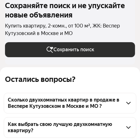
Сохраняйте поиск и не упускайте
новые объявления
Купить квартиру, 2-комн., от 100 м², ЖК: Веспер
Кутузовский в Москве и МО
Сохранить поиск
Остались вопросы?
Сколько двухкомнатных квартир в продаже в
Веспере Кутузовском в Москве и МО ?
На Яндекс Недвижимости в продаже в Веспере 
Кутузовском в Москве и МО 29 двухкомнатных 
Как выбрать свою лучшую двухкомнатную
квартиру?
квартир 29 объявлений от застройщиков