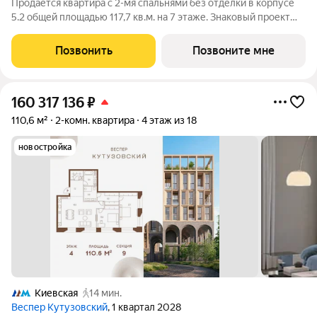
Продается квартира с 2-мя спальнями без отделки в корпусе
5.2 общей площадью 117,7 кв.м. на 7 этаже. Знаковый проект
для ценителей комфортной городской среды от Веспер.
Квартал площадью 3,7 га расположен на Кутузовском
Позвонить
Позвоните мне
проспекте и воплощает новую
160 317 136
₽
110,6 м²
2-комн. квартира
4 этаж из 18
новостройка
Киевская
14 мин.
Веспер Кутузовский
, 1 квартал 2028