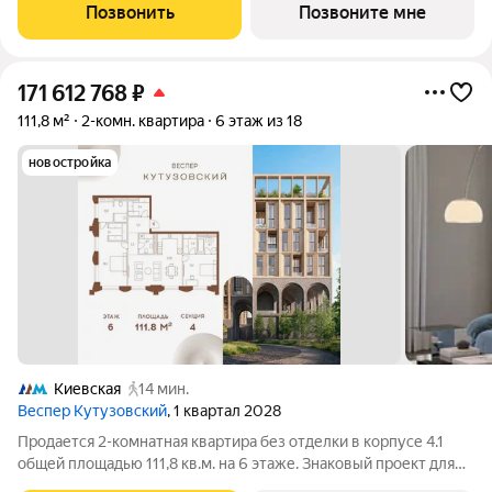
площадью 3,7 га расположен на Кутузовском проспекте и
Позвонить
Позвоните мне
воплощает новую
171 612 768
₽
111,8 м²
2-комн. квартира
6 этаж из 18
новостройка
Киевская
14 мин.
Веспер Кутузовский
, 1 квартал 2028
Продается 2-комнатная квартира без отделки в корпусе 4.1
общей площадью 111,8 кв.м. на 6 этаже. Знаковый проект для
ценителей комфортной городской среды от Веспер. Квартал