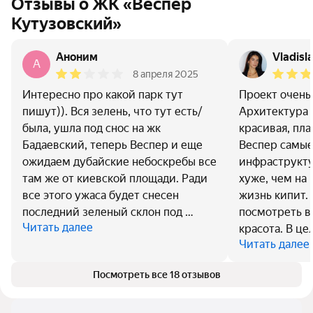
Отзывы о ЖК «Веспер
Кутузовский»
Аноним
Vladisl
A
8 апреля 2025
Интересно про какой парк тут
Проект очень
пишут)). Вся зелень, что тут есть/
Архитектура 
была, ушла под снос на жк
красивая, пл
Бадаевский, теперь Веспер и еще
Веспер самые
ожидаем дубайские небоскребы все
инфраструкту
там же от киевской площади. Ради
хуже, чем на 
все этого ужаса будет снесен
жизнь кипит.
последний зеленый склон под …
посмотреть в
Читать далее
красота. В це
Читать далее
Посмотреть все 18 отзывов