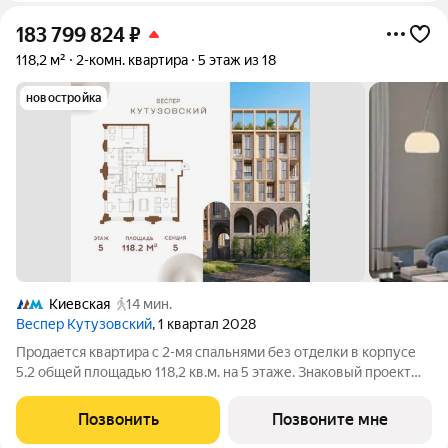
183 799 824
₽
118,2 м²
2-комн. квартира
5 этаж из 18
новостройка
Киевская
14 мин.
Веспер Кутузовский
, 1 квартал 2028
Продается квартира с 2-мя спальнями без отделки в корпусе
5.2 общей площадью 118,2 кв.м. на 5 этаже. Знаковый проект
для ценителей комфортной городской среды от Веспер.
Квартал площадью 3,7 га расположен на Кутузовском
Позвонить
Позвоните мне
проспекте и воплощает новую