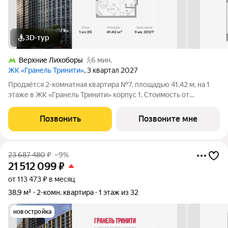
3D-тур
Верхние Лихоборы
6 мин.
ЖК «Гранель Тринити»
, 3 квартал 2027
Продаётся 2-комнатная квартира №7, площадью 41,42 м, на 1
этаже в ЖК «Гранель Тринити» корпус 1. Стоимость от
22649461 руб. Квартира с отделкой, планировка
односторонняя, окна во двор. Жилой квартал «Гранель
Позвонить
Позвоните мне
Тринити» расположен на севере Москвы, в
23 687 480
₽
–9%
21 512 099
₽
от 113 473 ₽ в месяц
38,9 м²
2-комн. квартира
1 этаж из 32
новостройка