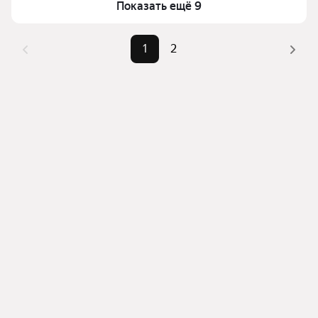
Показать ещё 9
комбинации фильтров, например «» или «»
Помимо удобной сортировки по цене продажи вы 
можете отсортировать результаты по стоимости 
1
2
квадратного метра или площади