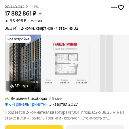
20 143 912
₽
–11%
17 882 861
₽
от 96 498 ₽ в месяц
38,3 м²
2-комн. квартира
1 этаж из 32
новостройка
3D-тур
Верхние Лихоборы
6 мин.
ЖК «Гранель Тринити»
, 3 квартал 2027
Продаётся 2-комнатная квартира №301, площадью 38,25 м, на 1
этаже в ЖК «Гранель Тринити» корпус 1. Стоимость от
17882861 руб. Квартира без отделки, планировка