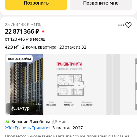
односторонняя, окна во двор. Жилой квартал «Гранель
Позвонить
Позвоните мне
Тринити» расположен на севере Москвы,
25 763 148
₽
–11%
22 871 366
₽
от 123 416 ₽ в месяц
42,9 м²
2-комн. квартира
23 этаж из 32
новостройка
3D-тур
Верхние Лихоборы
6 мин.
ЖК «Гранель Тринити»
, 3 квартал 2027
Продаётся 2-комнатная квартира №269, площадью 42,87 м, на