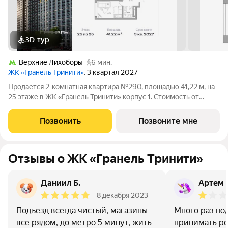
3D-тур
Верхние Лихоборы
6 мин.
ЖК «Гранель Тринити»
, 3 квартал 2027
Продаётся 2-комнатная квартира №290, площадью 41,22 м, на
25 этаже в ЖК «Гранель Тринити» корпус 1. Стоимость от
22756007 руб. Квартира с отделкой, планировка
односторонняя, окна во двор. Жилой квартал «Гранель
Позвонить
Позвоните мне
Тринити» расположен на севере Москвы,
Отзывы о ЖК «Гранель Тринити»
Даниил Б.
Артем
8 декабря 2023
Подъезд всегда чистый, магазины
Много раз по
все рядом, до метро 5 минут, жить
принимать ре