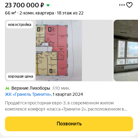
23 700 000
₽
66 м²
2-комн. квартира
18 этаж из 22
новостройка
хорошая цена
Верхние Лихоборы
10 мин.
ЖК «Гранель Тринити»
, 1 квартал 2024
Продаётся просторная евро-3, в современном жилом
комплексе комфорт-класса «Тринити-2», расположенном в
шаговой доступности от метро «ВЕРХНИЕ ЛИХОБОРЫ» (ДО
МЕТРО - 5 МИНУТ ПЕШКОМ, ДО ЦЕНТРА - 20 МИНУТ НА
Позвонить
МЕТРО). Отличный вариант для тех, кто ценит