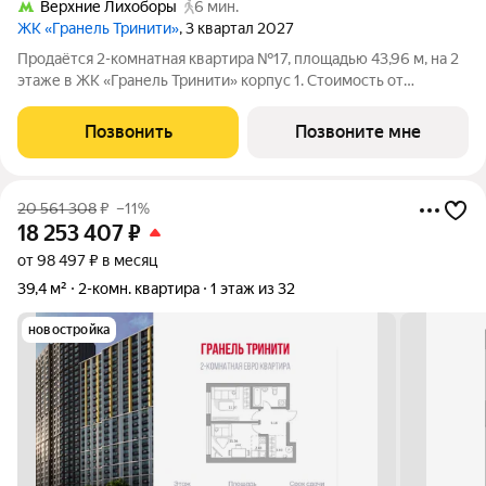
Верхние Лихоборы
6 мин.
ЖК «Гранель Тринити»
, 3 квартал 2027
Продаётся 2-комнатная квартира №17, площадью 43,96 м, на 2
этаже в ЖК «Гранель Тринити» корпус 1. Стоимость от
23667503 руб. Квартира с отделкой, планировка
односторонняя, окна во двор. Жилой квартал «Гранель
Позвонить
Позвоните мне
Тринити» расположен на севере Москвы, в
20 561 308
₽
–11%
18 253 407
₽
от 98 497 ₽ в месяц
39,4 м²
2-комн. квартира
1 этаж из 32
новостройка