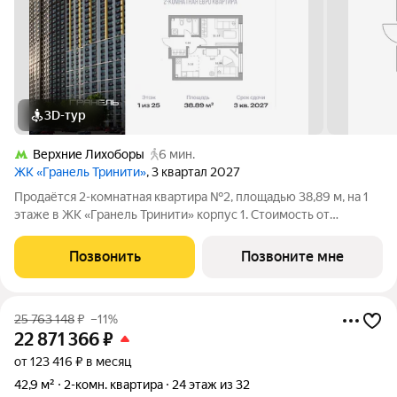
3D-тур
Верхние Лихоборы
6 мин.
ЖК «Гранель Тринити»
, 3 квартал 2027
Продаётся 2-комнатная квартира №2, площадью 38,89 м, на 1
этаже в ЖК «Гранель Тринити» корпус 1. Стоимость от
21512099 руб. Квартира с отделкой, планировка
односторонняя, окна на улицу. Жилой квартал «Гранель
Позвонить
Позвоните мне
Тринити» расположен на севере Москвы, в
25 763 148
₽
–11%
22 871 366
₽
от 123 416 ₽ в месяц
42,9 м²
2-комн. квартира
24 этаж из 32