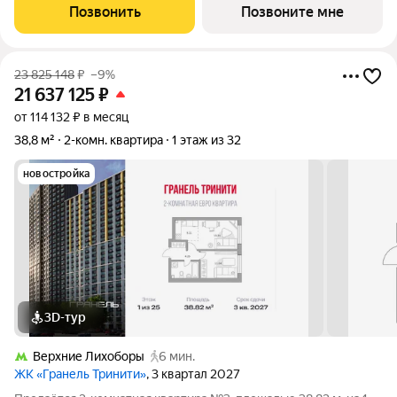
односторонняя, окна во двор. Жилой квартал «Гранель
Позвонить
Позвоните мне
Тринити» расположен на севере Москвы, в
23 825 148
₽
–9%
21 637 125
₽
от 114 132 ₽ в месяц
38,8 м²
2-комн. квартира
1 этаж из 32
новостройка
3D-тур
Верхние Лихоборы
6 мин.
ЖК «Гранель Тринити»
, 3 квартал 2027