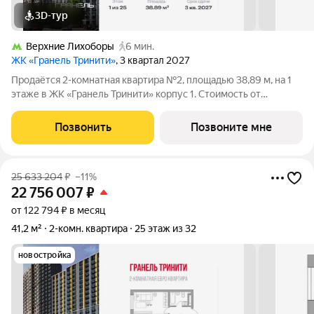
3D-тур
Верхние Лихоборы
6 мин.
ЖК «Гранель Тринити»
, 3 квартал 2027
Продаётся 2-комнатная квартира №2, площадью 38,89 м, на 1
этаже в ЖК «Гранель Тринити» корпус 1. Стоимость от
21512099 руб. Квартира с отделкой, планировка
односторонняя, окна на улицу. Жилой квартал «Гранель
Позвонить
Позвоните мне
Тринити» расположен на севере Москвы, в
25 633 204
₽
–11%
22 756 007
₽
от 122 794 ₽ в месяц
41,2 м²
2-комн. квартира
25 этаж из 32
новостройка