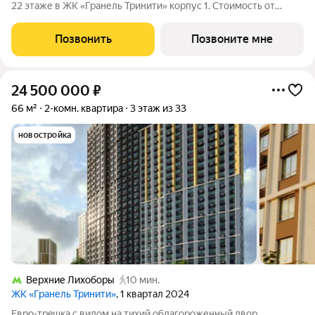
22 этаже в ЖК «Гранель Тринити» корпус 1. Стоимость от
23279133 руб. Квартира с отделкой, планировка
односторонняя, окна во двор. Жилой квартал «Гранель
Позвонить
Позвоните мне
Тринити» расположен на севере Москвы,
24 500 000
₽
66 м²
2-комн. квартира
3 этаж из 33
новостройка
Верхние Лихоборы
10 мин.
ЖК «Гранель Тринити»
, 1 квартал 2024
Eвpо-тpeшка c видoм на тихий облагoрoженный двоp.