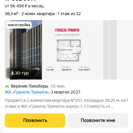
от 96 498 ₽ в месяц
38,3 м²
2-комн. квартира
1 этаж из 32
новостройка
3D-тур
Верхние Лихоборы
6 мин.
ЖК «Гранель Тринити»
, 3 квартал 2027
Продаётся 2-комнатная квартира №301, площадью 38,25 м, на 1
этаже в ЖК «Гранель Тринити» корпус 1. Стоимость от
17882861 руб. Квартира без отделки, планировка
односторонняя, окна во двор. Жилой квартал «Гранель
Позвонить
Позвоните мне
Тринити» расположен на севере Москвы,