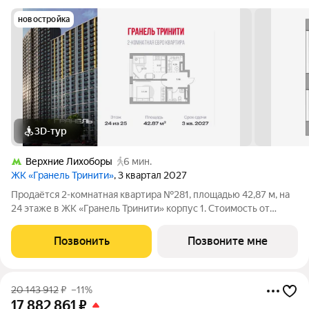
новостройка
3D-тур
Верхние Лихоборы
6 мин.
ЖК «Гранель Тринити»
, 3 квартал 2027
Продаётся 2-комнатная квартира №281, площадью 42,87 м, на
24 этаже в ЖК «Гранель Тринити» корпус 1. Стоимость от
22871366 руб. Квартира с отделкой, планировка
односторонняя, окна во двор. Жилой квартал «Гранель
Позвонить
Позвоните мне
Тринити» расположен на севере Москвы,
20 143 912
₽
–11%
17 882 861
₽