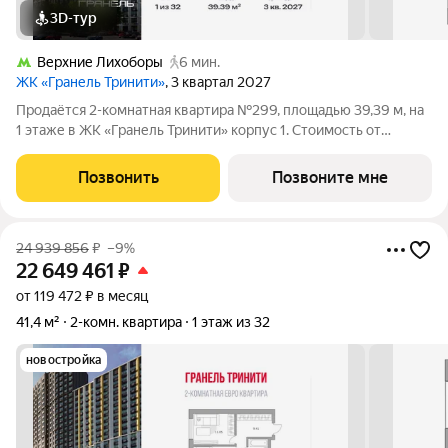
3D-тур
Верхние Лихоборы
6 мин.
ЖК «Гранель Тринити»
, 3 квартал 2027
Продаётся 2-комнатная квартира №299, площадью 39,39 м, на
1 этаже в ЖК «Гранель Тринити» корпус 1. Стоимость от
18253407 руб. Квартира без отделки, планировка
односторонняя, окна во двор. Жилой квартал «Гранель
Позвонить
Позвоните мне
Тринити» расположен на севере Москвы,
24 939 856
₽
–9%
22 649 461
₽
от 119 472 ₽ в месяц
41,4 м²
2-комн. квартира
1 этаж из 32
новостройка