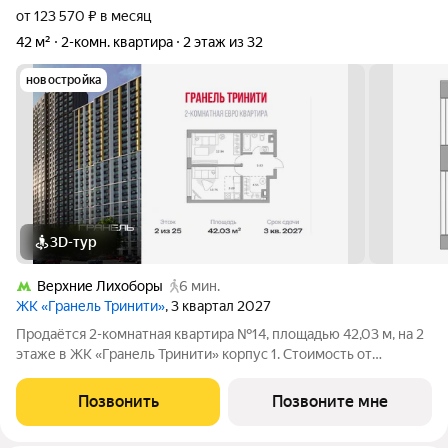
от 123 570 ₽ в месяц
42 м²
2-комн. квартира
2 этаж из 32
новостройка
3D-тур
Верхние Лихоборы
6 мин.
ЖК «Гранель Тринити»
, 3 квартал 2027
Продаётся 2-комнатная квартира №14, площадью 42,03 м, на 2
этаже в ЖК «Гранель Тринити» корпус 1. Стоимость от
23426302 руб. Квартира с отделкой, планировка
односторонняя, окна во двор. Жилой квартал «Гранель
Позвонить
Позвоните мне
Тринити» расположен на севере Москвы, в