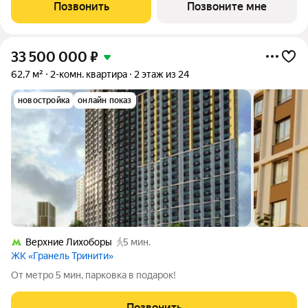
односторонняя, окна во двор. Жилой квартал «Гранель
Позвонить
Позвоните мне
Тринити» расположен на севере Москвы,
33 500 000
₽
62,7 м²
2-комн. квартира
2 этаж из 24
новостройка
онлайн показ
Верхние Лихоборы
5 мин.
ЖК «Гранель Тринити»
От метро 5 мин, парковка в подарок!
Позвонить