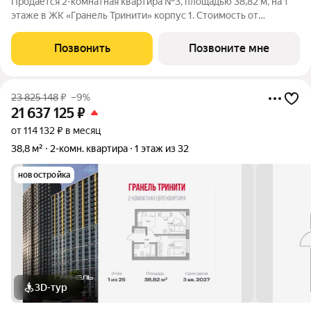
Продаётся 2-комнатная квартира №3, площадью 38,82 м, на 1
этаже в ЖК «Гранель Тринити» корпус 1. Стоимость от
21637125 руб. Квартира с отделкой, планировка
односторонняя, окна на улицу. Жилой квартал «Гранель
Позвонить
Позвоните мне
Тринити» расположен на севере Москвы, в
23 825 148
₽
–9%
21 637 125
₽
от 114 132 ₽ в месяц
38,8 м²
2-комн. квартира
1 этаж из 32
новостройка
3D-тур