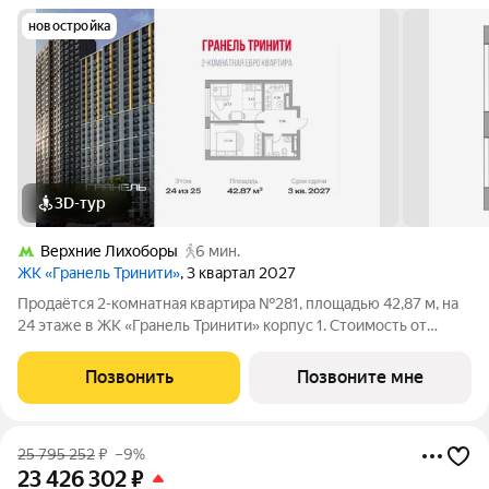
новостройка
3D-тур
Верхние Лихоборы
6 мин.
ЖК «Гранель Тринити»
, 3 квартал 2027
Продаётся 2-комнатная квартира №281, площадью 42,87 м, на
24 этаже в ЖК «Гранель Тринити» корпус 1. Стоимость от
22871366 руб. Квартира с отделкой, планировка
односторонняя, окна во двор. Жилой квартал «Гранель
Позвонить
Позвоните мне
Тринити» расположен на севере Москвы,
25 795 252
₽
–9%
23 426 302
₽