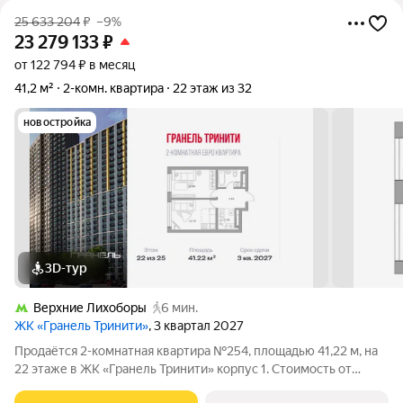
25 633 204
₽
–9%
23 279 133
₽
от 122 794 ₽ в месяц
41,2 м²
2-комн. квартира
22 этаж из 32
новостройка
3D-тур
Верхние Лихоборы
6 мин.
ЖК «Гранель Тринити»
, 3 квартал 2027
Продаётся 2-комнатная квартира №254, площадью 41,22 м, на
22 этаже в ЖК «Гранель Тринити» корпус 1. Стоимость от
23279133 руб. Квартира с отделкой, планировка