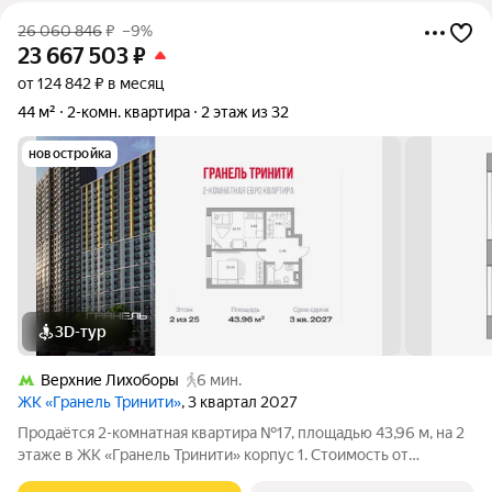
26 060 846
₽
–9%
23 667 503
₽
от 124 842 ₽ в месяц
44 м²
2-комн. квартира
2 этаж из 32
новостройка
3D-тур
Верхние Лихоборы
6 мин.
ЖК «Гранель Тринити»
, 3 квартал 2027
Продаётся 2-комнатная квартира №17, площадью 43,96 м, на 2
этаже в ЖК «Гранель Тринити» корпус 1. Стоимость от
23667503 руб. Квартира с отделкой, планировка