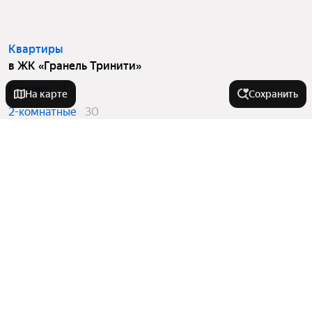
Квартиры
в ЖК «Гранель Тринити»
Студии
14
На карте
Сохранить
2-комнатные
30
3-комнатные
52
4 и более комнатные
6
Вторичный рынок
в ЖК «Гранель Тринити»
Студии
7
2-комнатные
4
3-комнатные
6