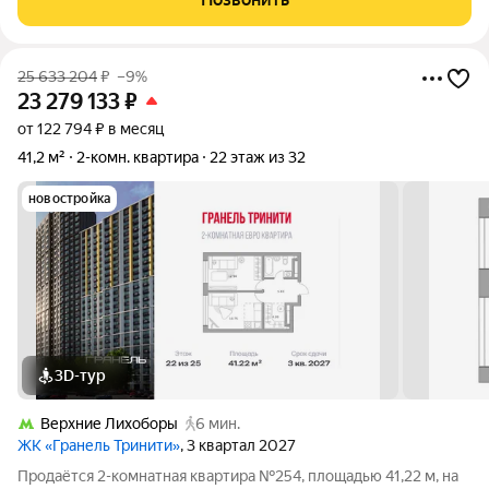
25 633 204
₽
–9%
23 279 133
₽
от 122 794 ₽ в месяц
41,2 м²
2-комн. квартира
22 этаж из 32
новостройка
3D-тур
Верхние Лихоборы
6 мин.
ЖК «Гранель Тринити»
, 3 квартал 2027
Продаётся 2-комнатная квартира №254, площадью 41,22 м, на