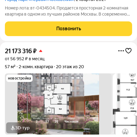
Номер лота: вт-0434504. Продается просторная 2-комнатная
квартира в одном из лучших районов Москвы. В современном
ЖК комфорт-класса Первый Московский город-парк.
Идеальный вариант для семьи, которая ценит комфорт и
Позвонить
удобство городской жизни. В
21 173 316
₽
от 56 952 ₽ в месяц
57 м²
2-комн. квартира
20 этаж из 20
новостройка
3D-тур