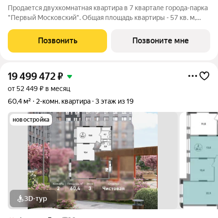
Продается двухкомнатная квартира в 7 квартале города-парка
"Первый Московский". Общая площадь квартиры - 57 кв. м,
этаж 18 из 20. Срок сдачи - 1 квартал 2027 года. Тип дома -
монолитный. ТОЛЬКО ДО 31 АВГУСТА выгодные условия на
Позвонить
Позвоните мне
приобретение квартиры
19 499 472
₽
от 52 449 ₽ в месяц
60,4 м²
2-комн. квартира
3 этаж из 19
новостройка
3D-тур