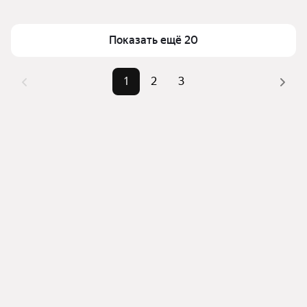
Московский» в Москве и МО
Площадь
52 — 69 м²
Для легкого выбора подходящей квартиры в 
Самый дорогой объект
23,12 млн ₽
Показать ещё 20
верхней части страницы есть самые частые 
комбинации фильтров, например «» или «»
Помимо удобной сортировки по цене продажи вы 
1
2
3
можете отсортировать результаты по стоимости 
квадратного метра или площади