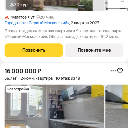
3D-тур
Филатов Луг
20 мин.
Город-парк «Первый Московский»
, 2 квартал 2027
Продается двухкомнатная квартира в 9 квартале города-парка
«Первый Московский». Общая площадь квартиры - 61,2 кв. м,
этаж 17 из 19. Срок сдачи - 2 квартал 2027 года. Тип дома -
монолитный. ТОЛЬКО ДО 31 АВГУСТА выгодные условия на
Позвонить
Позвоните мне
приобретение
16 000 000
₽
55,7 м²
2-комн. квартира
10 этаж из 19
новостройка