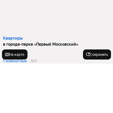
Квартиры
в городе-парке «Первый Московский»
Студии
56
На карте
Сохранить
1-комнатные
365
2-комнатные
368
3-комнатные
160
4 и более комнатные
7
Вторичный рынок
в городе-парке «Первый Московский»
1-комнатные
19