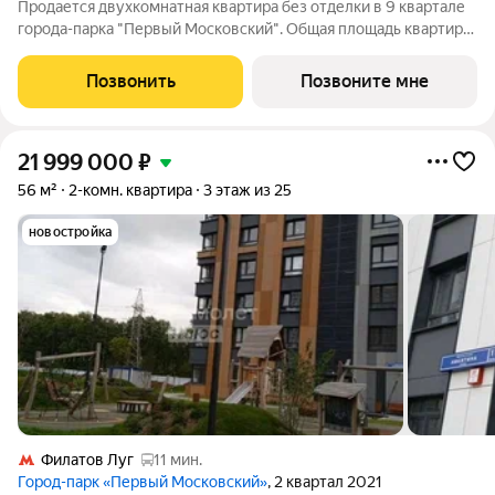
Продается двухкомнатная квартира без отделки в 9 квартале
города-парка "Первый Московский". Общая площадь квартиры
- 64,9 кв. м, этаж 17 из 19. Срок сдачи - 4 квартал 2026 года. Тип
дома - монолитный. Только до 11.05.26 г. : -скидки на покупку
Позвонить
Позвоните мне
21 999 000
₽
56 м²
2-комн. квартира
3 этаж из 25
новостройка
Филатов Луг
11 мин.
Город-парк «Первый Московский»
, 2 квартал 2021