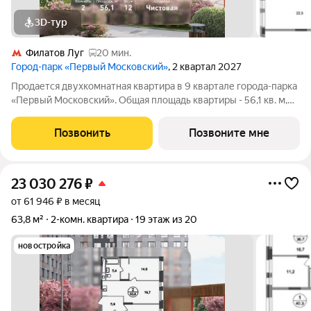
3D-тур
Филатов Луг
20 мин.
Город-парк «Первый Московский»
, 2 квартал 2027
Продается двухкомнатная квартира в 9 квартале города-парка
«Первый Московский». Общая площадь квартиры - 56,1 кв. м,
этаж 12 из 19. Срок сдачи - 2 квартал 2027 года. Тип дома -
монолитный. ТОЛЬКО ДО 31 АВГУСТА выгодные условия на
Позвонить
Позвоните мне
приобретение
23 030 276
₽
от 61 946 ₽ в месяц
63,8 м²
2-комн. квартира
19 этаж из 20
новостройка