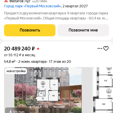
Филатов Луг
20 мин.
Город-парк «Первый Московский»
, 2 квартал 2027
Продается двухкомнатная квартира в 9 квартале города-парка
«Первый Московский». Общая площадь квартиры - 60,4 кв. м,
этаж 3 из 19. Срок сдачи - 2 квартал 2027 года. Тип дома -
монолитный. ТОЛЬКО ДО 31 АВГУСТА выгодные условия на
Позвонить
Позвоните мне
приобретение квартиры
20 489 240
₽
от 55 112 ₽ в месяц
54,8 м²
2-комн. квартира
17 этаж из 20
новостройка
3D-тур