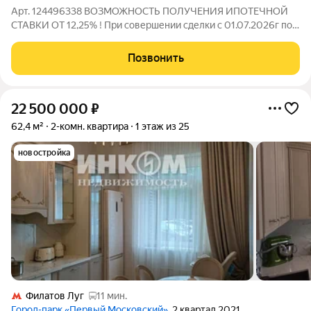
Арт. 124496338 ВОЗМОЖНОСТЬ ПОЛУЧЕНИЯ ИПОТЕЧНОЙ
СТАВКИ ОТ 12,25% ! При совершении сделки с 01.07.2026г по
30.08.2026г подарок для наших клиентов - ВАУЧЕР НА
ПОЕЗДКУ В ТУРЦИЮ на 8 дней на двоих (проживание, завтрак
Позвонить
и экскурсии) !!! ПРОДАЕТСЯ ИДЕАЛЬНАЯ
22 500 000
₽
62,4 м²
2-комн. квартира
1 этаж из 25
новостройка
Филатов Луг
11 мин.
Город-парк «Первый Московский»
, 2 квартал 2021