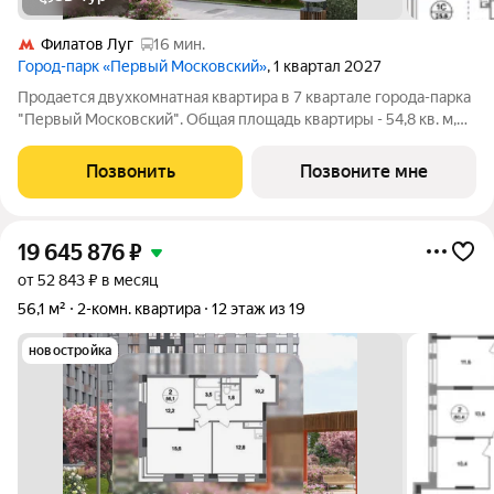
Филатов Луг
16 мин.
Город-парк «Первый Московский»
, 1 квартал 2027
Продается двухкомнатная квартира в 7 квартале города-парка
"Первый Московский". Общая площадь квартиры - 54,8 кв. м,
этаж 17 из 20. Срок сдачи - 1 квартал 2027 года. Тип дома -
монолитный. ТОЛЬКО ДО 31 АВГУСТА выгодные условия на
Позвонить
Позвоните мне
приобретение
19 645 876
₽
от 52 843 ₽ в месяц
56,1 м²
2-комн. квартира
12 этаж из 19
новостройка