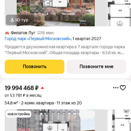
3D-тур
Филатов Луг
16 мин.
Город-парк «Первый Московский»
, 1 квартал 2027
Продается двухкомнатная квартира в 7 квартале города-парка
"Первый Московский". Общая площадь квартиры - 63,8 кв. м,
этаж 19 из 20. Срок сдачи - 1 квартал 2027 года. Тип дома -
монолитный. ТОЛЬКО ДО 31 АВГУСТА выгодные условия на
Позвонить
Позвоните мне
приобретение
19 994 468
₽
от 53 781 ₽ в месяц
54,8 м²
2-комн. квартира
11 этаж из 20
новостройка