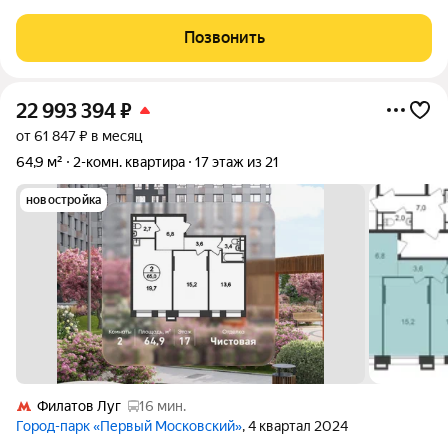
в ДКП. Ипотека подходит. Без обременений, без
перепланировок. Общ. пл. с 2 лоджиями 70.5 кв.м. Большая
Позвонить
кухня с эркером 12.9 кв.м. Распашонка
22 993 394
₽
от 61 847 ₽ в месяц
64,9 м²
2-комн. квартира
17 этаж из 21
новостройка
Филатов Луг
16 мин.
Город-парк «Первый Московский»
, 4 квартал 2024