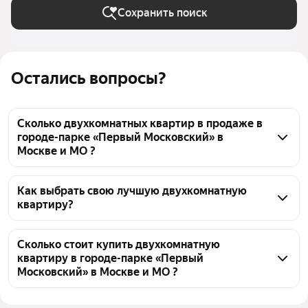
Сохранить поиск
Остались вопросы?
Сколько двухкомнатных квартир в продаже в
городе-парке «Первый Московский» в
Москве и МО ?
На Яндекс Недвижимости в продаже в городе-
парке «Первый Московский» в Москве и МО 58 
Как выбрать свою лучшую двухкомнатную
квартиру?
двухкомнатных квартир, из них 10 объявлений от 
агентств, 48 объявлений от застройщиков
Чтобы купить 2-комнатную квартиру с ремонтом в 
городе-парке «Первый Московский», 
Сколько стоит купить двухкомнатную
квартиру в городе-парке «Первый
воспользуйтесь тепловой картой для оценки 
Московский» в Москве и МО ?
инфраструктуры и транспортной доступности в 
выбранном районе в городе-парке «Первый 
Цена за квадратный метр
262 626 — 392 839 ₽