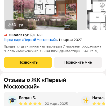
3D-тур
Филатов Луг
16 мин.
Город-парк «Первый Московский»
, 1 квартал 2027
Продается двухкомнатная квартира в 7 квартале города-парка
"Первый Московский". Общая площадь квартиры - 54,8 кв. м,
этаж 11 из 20. Срок сдачи - 1 квартал 2027 года. Тип дома -
монолитный. ТОЛЬКО ДО 31 АВГУСТА выгодные условия на
Позвонить
Позвоните мне
приобретение
Отзывы о ЖК «Первый
Московский»
Богдан Б.
Наталь
20 марта 2025