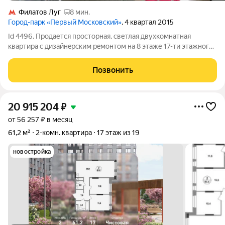
Филатов Луг
8 мин.
Город-парк «Первый Московский»
, 4 квартал 2015
Id 4496. Продается просторная, светлая двухкомнатнaя
квapтира c дизaйнepcким peмонтом на 8 этаже 17-ти этажного
дома в ЖК Град Московский. Современный экологически
чистый район города Москвы, окружен лесопарком. Прописка
Позвонить
г. Москва! О КВАРТИРЕ:
20 915 204
₽
от 56 257 ₽ в месяц
61,2 м²
2-комн. квартира
17 этаж из 19
новостройка