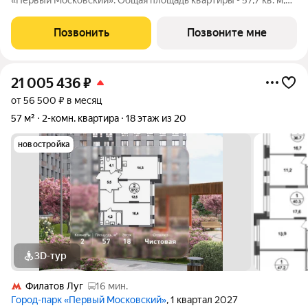
«Первый Московский». Общая площадь квартиры - 57,7 кв. м,
этаж 14 из 19. Срок сдачи - 2 квартал 2027 года. Тип дома -
монолитный. ТОЛЬКО ДО 31 АВГУСТА выгодные условия на
Позвонить
Позвоните мне
приобретение
21 005 436
₽
от 56 500 ₽ в месяц
57 м²
2-комн. квартира
18 этаж из 20
новостройка
3D-тур
Филатов Луг
16 мин.
Город-парк «Первый Московский»
, 1 квартал 2027