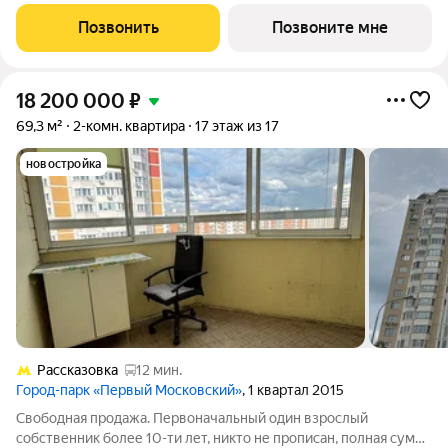
этаж 17 из 20. Срок сдачи - 1 квартал 2027 года. Тип дома -
монолитный. ТОЛЬКО ДО 31 АВГУСТА выгодные условия на
Позвонить
Позвоните мне
приобретение
18 200 000
₽
69,3 м²
2-комн. квартира
17 этаж из 17
новостройка
Рассказовка
12 мин.
Город-парк «Первый Московский»
, 1 квартал 2015
Свободная продажа. Первоначальный один взрослый
собственник более 10-ти лет, никто не прописан, полная сумма