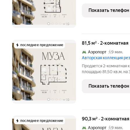
площадью от 37 до 250 м, большинство с
Высота потолков от 3,5 до 4,65 м. Эксклюзивные форматы:
Показать телефон
Пентхаусы
+
19
81,5 м² · 2-комнатна
последнее предложение
Аэропорт
9 мин.
Авторская коллекция р
Продается 2-комнатная к
площадью 81,50 кв.м. на 
площадью от 37 до 250 м, большинство с
Высота потолков от 3,5 до 4,65 м. Эксклюзивные форматы:
Показать телефон
Пентхаусы
+
19
90,3 м² · 2-комнатна
последнее предложение
Аэропорт
9 мин.