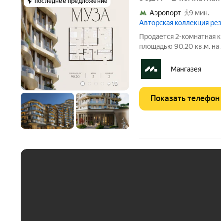
последнее предложение
Аэропорт
9 мин.
Авторская коллекция р
Продается 2-комнатная к
площадью 90,20 кв.м. на
площадью от 37 до 250 м, большинство с
Высота потолков от 3,5 до 4,65 м. Эксклюзивные форматы:
Мангазея
Пентхаусы
+
19
Показать телефон
ЕЖЕМЕСЯЧНЫЙ ПЛАТЁ