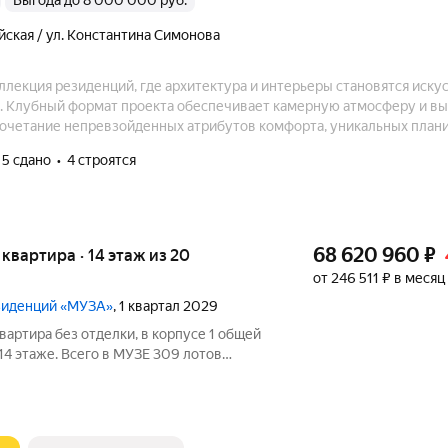
Выгода до 8 000 000 руб.
йская / ул. Константина Симонова
лекция резиденций, где архитектура и интерьеры становятся искус
 Клубный формат проекта обеспечивает камерную атмосферу и в
Сочетание непревзойденных атрибутов комфорта, уникальных пла
архитектуры позволяет создать идеальное пространство с профес
5 сдано
4 строятся
нием.
68 620 960
₽
я квартира · 14 этаж из 20
от 246 511 ₽ в месяц
езиденций «МУЗА»
, 1 квартал 2029
вартира без отделки, в корпусе 1 общей
 14 этаже. Всего в МУЗЕ 309 лотов
 балконами и террасами.