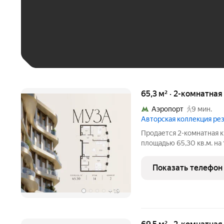
До 30 тыс. ₽
До 50 тыс. ₽
До 70 тыс. ₽
Больше 100 тыс. ₽
65,3 м² · 2-комнатна
Аэропорт
9 мин.
Авторская коллекция р
Продается 2-комнатная к
площадью 65,30 кв.м. на
площадью от 37 до 250 м, большинство с
Высота потолков от 3,5 до 4,65 м. Эксклюзивные форматы:
Показать телефон
Пентхаусы
+
19