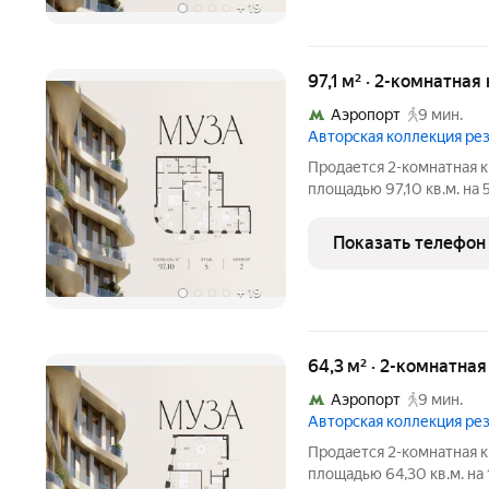
+
19
97,1 м² · 2-комнатная
Аэропорт
9 мин.
Авторская коллекция р
Продается 2-комнатная к
площадью 97,10 кв.м. на 
площадью от 37 до 250 м, большинство с
Высота потолков от 3,5 до 4,65 м. Эксклюзивные форматы:
Показать телефон
Пентхаусы
+
19
64,3 м² · 2-комнатна
Аэропорт
9 мин.
Авторская коллекция р
Продается 2-комнатная к
площадью 64,30 кв.м. на