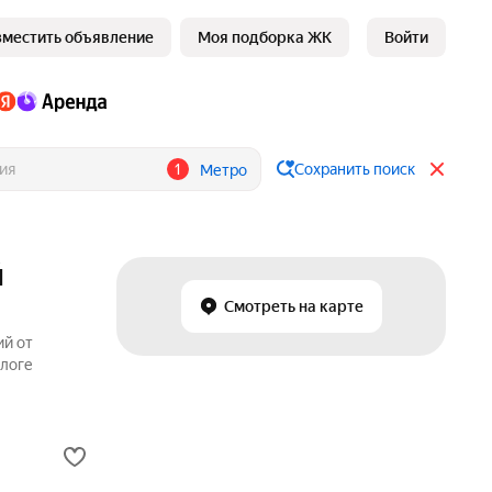
зместить объявление
Моя подборка ЖК
Войти
1
Сохранить поиск
Метро
й
Смотреть на карте
ий от
алоге