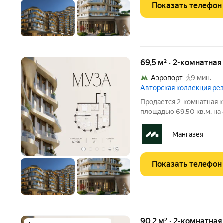
Показать телефон
69,5 м² · 2-комнатна
Аэропорт
9 мин.
Авторская коллекция р
Продается 2-комнатная к
площадью 69,50 кв.м. на
площадью от 37 до 250 м, большинство с
Высота потолков от 3,5 до 4,65 м. Эксклюзивные форматы:
Мангазея
Пентхаусы
+
19
Показать телефон
90,2 м² · 2-комнатна