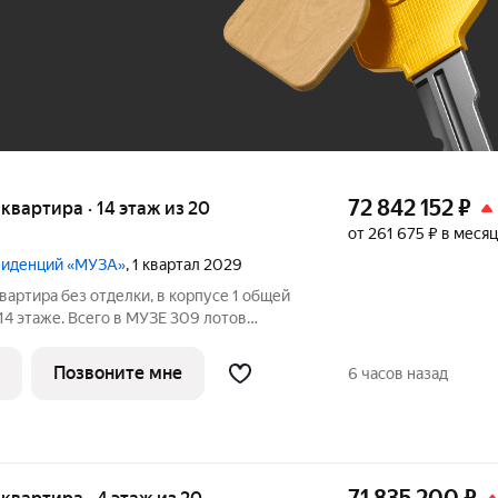
До 100 тыс. ₽
72 842 152
₽
я квартира · 14 этаж из 20
от 261 675 ₽ в месяц
езиденций «МУЗА»
, 1 квартал 2029
вартира без отделки, в корпусе 1 общей
 14 этаже. Всего в МУЗЕ 309 лотов
 балконами и террасами.
Позвоните мне
6 часов назад