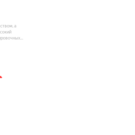
ством, а
ысокий
нировочных
сиональным