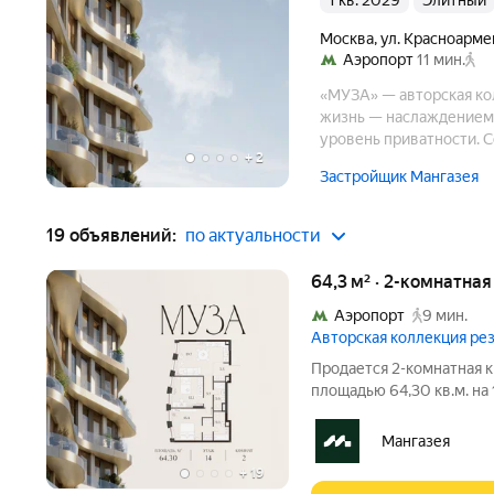
1 кв. 2029
элитный
Москва
,
ул. Красноарме
Аэропорт
11 мин.
«МУЗА» — авторская кол
жизнь — наслаждением.
уровень приватности. 
+
2
решений и изысканной 
Застройщик Мангазея
сервисным сопровожде
19 объявлений:
по актуальности
64,3 м² · 2-комнатна
Аэропорт
9 мин.
Авторская коллекция р
Продается 2-комнатная к
площадью 64,30 кв.м. на
площадью от 37 до 250 м, большинство с
Высота потолков от 3,5 до 4,65 м. Эксклюзивные форматы:
Мангазея
Пентхаусы
+
19