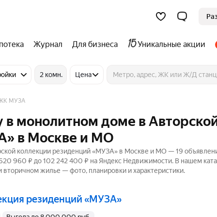
Ра
потека
Журнал
Для бизнеса
Уникальные акции
ройки
2 комн.
Цена
ЖК МУЗА
у в монолитном доме в Авторско
А» в Москве и МО
ской коллекции резиденций «МУЗА» в Москве и МО — 19 объявлен
 620 960 ₽ до 102 242 400 ₽ на Яндекс Недвижимости. В нашем кат
и вторичном жилье — фото, планировки и характеристики.
лекция резиденций «МУЗА»