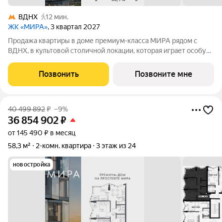
ВДНХ
12 мин.
ЖК «МИРА»
, 3 квартал 2027
Продажа квартиры в доме премиум-класса МИРА рядом с
ВДНХ, в культовой столичной локации, которая играет особую
роль в жизни нескольких поколений москвичей. 2-комнатная
квартира площадью 58.85 м расположена в корпусе 3, на 5
Позвонить
Позвоните мне
этаже 24 этажного дома.
40 499 892
₽
–9%
36 854 902
₽
от 145 490 ₽ в месяц
58,3 м²
2-комн. квартира
3 этаж из 24
новостройка