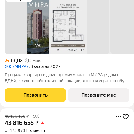
ВДНХ
12 мин.
ЖК «МИРА»
, 3 квартал 2027
Продажа квартиры в доме премиум-класса МИРА рядом с
ВДНХ, в культовой столичной локации, которая играет особую
роль в жизни нескольких поколений москвичей. 2-комнатная
квартира площадью 75.75 м расположена в корпусе 2, на 17
Позвонить
Позвоните мне
этаже 23 этажного дома.
48 150 168
₽
–9%
43 816 655
₽
от 172 973 ₽ в месяц