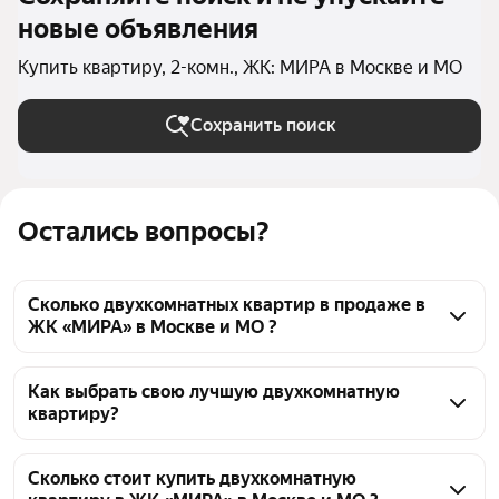
новые объявления
Купить квартиру, 2-комн., ЖК: МИРА в Москве и МО
Сохранить поиск
Остались вопросы?
Сколько двухкомнатных квартир в продаже в
ЖК «МИРА» в Москве и МО ?
На Яндекс Недвижимости в продаже в ЖК «МИРА» 
в Москве и МО 103 двухкомнатных квартиры 103 
Как выбрать свою лучшую двухкомнатную
квартиру?
объявления от застройщиков
Чтобы купить 2-комнатную квартиру с 
панорамными окнами в ЖК «МИРА», 
Сколько стоит купить двухкомнатную