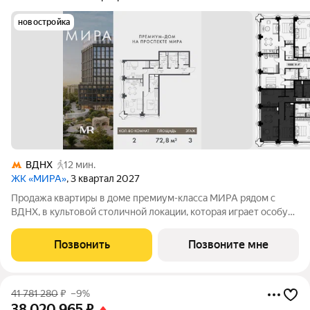
новостройка
ВДНХ
12 мин.
ЖК «МИРА»
, 3 квартал 2027
Продажа квартиры в доме премиум-класса МИРА рядом с
ВДНХ, в культовой столичной локации, которая играет особую
роль в жизни нескольких поколений москвичей. 2-комнатная
квартира площадью 72.83 м расположена в корпусе 1, на 3
Позвонить
Позвоните мне
этаже 17 этажного дома.
41 781 280
₽
–9%
38 020 965
₽