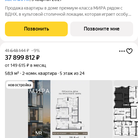
Продажа квартиры в доме премиум-класса МИРА рядом с
ВДНХ, в культовой столичной локации, которая играет особую
роль в жизни нескольких поколений москвичей. 2-комнатная
квартира площадью 61.53 м расположена в корпусе 2, на 5
Позвонить
Позвоните мне
этаже 23 этажного дома.
41 648 144
₽
–9%
37 899 812
₽
от 149 615 ₽ в месяц
58,9 м²
2-комн. квартира
5 этаж из 24
новостройка