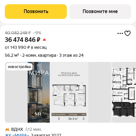
роль в жизни нескольких поколений москвичей. 2-комнатная
квартира площадью 54.69 м расположена в корпусе 3, на 6
Позвонить
Позвоните мне
этаже 24 этажного дома.
40 082 248
₽
–9%
36 474 846
₽
от 143 990 ₽ в месяц
56,2 м²
2-комн. квартира
3 этаж из 24
новостройка
ВДНХ
12 мин.
ЖК «МИРА»
, 3 квартал 2027