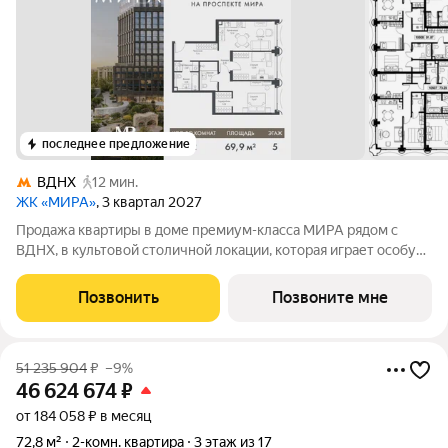
последнее предложение
ВДНХ
12 мин.
ЖК «МИРА»
, 3 квартал 2027
Продажа квартиры в доме премиум-класса МИРА рядом с
ВДНХ, в культовой столичной локации, которая играет особую
роль в жизни нескольких поколений москвичей. 2-комнатная
квартира площадью 69.92 м расположена в корпусе 1, на 5
Позвонить
Позвоните мне
этаже 17 этажного дома.
51 235 904
₽
–9%
46 624 674
₽
от 184 058 ₽ в месяц
72,8 м²
2-комн. квартира
3 этаж из 17