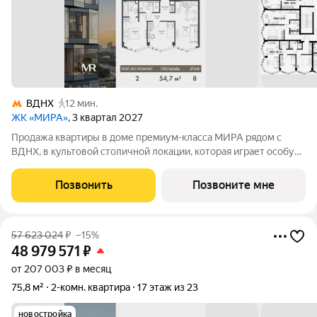
ВДНХ
12 мин.
ЖК «МИРА»
, 3 квартал 2027
Продажа квартиры в доме премиум-класса МИРА рядом с
ВДНХ, в культовой столичной локации, которая играет особую
роль в жизни нескольких поколений москвичей. 2-комнатная
квартира площадью 54.69 м расположена в корпусе 3, на 8
Позвонить
Позвоните мне
этаже 24 этажного дома.
57 623 024
₽
–15%
48 979 571
₽
от 207 003 ₽ в месяц
75,8 м²
2-комн. квартира
17 этаж из 23
новостройка