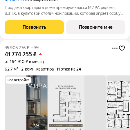
Продажа квартиры в доме премиум-класса МИРА рядом с
ВДНХ, в культовой столичной локации, которая играет особую
роль в жизни нескольких поколений москвичей. 2-комнатная
квартира площадью 56.24 м расположена в корпусе 3, на 3
Позвонить
Позвоните мне
этаже 24 этажного дома.
45 905 776
₽
–9%
41 774 255
₽
от 164 910 ₽ в месяц
62,7 м²
2-комн. квартира
11 этаж из 24
новостройка