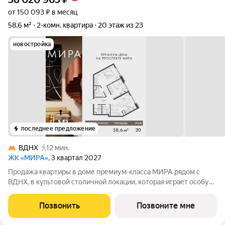
от 150 093 ₽ в месяц
58,6 м²
2-комн. квартира
20 этаж из 23
новостройка
последнее предложение
ВДНХ
12 мин.
ЖК «МИРА»
, 3 квартал 2027
Продажа квартиры в доме премиум-класса МИРА рядом с
ВДНХ, в культовой столичной локации, которая играет особую
роль в жизни нескольких поколений москвичей. 2-комнатная
квартира площадью 58.55 м расположена в корпусе 2, на 20
Позвонить
Позвоните мне
этаже 23 этажного дома.