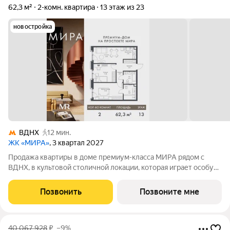
62,3 м²
2-комн. квартира
13 этаж из 23
новостройка
ВДНХ
12 мин.
ЖК «МИРА»
, 3 квартал 2027
Продажа квартиры в доме премиум-класса МИРА рядом с
ВДНХ, в культовой столичной локации, которая играет особую
роль в жизни нескольких поколений москвичей. 2-комнатная
квартира площадью 62.29 м расположена в корпусе 2, на 13
Позвонить
Позвоните мне
этаже 23 этажного дома.
40 067 928
₽
–9%