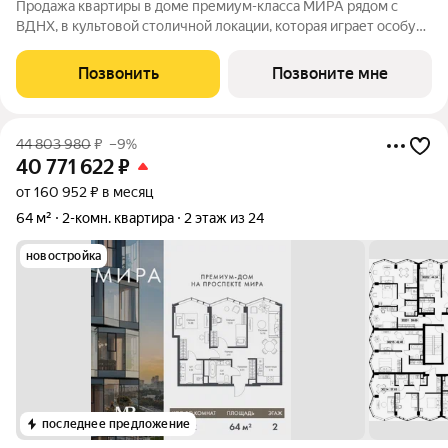
Продажа квартиры в доме премиум-класса МИРА рядом с
ВДНХ, в культовой столичной локации, которая играет особую
роль в жизни нескольких поколений москвичей. 2-комнатная
квартира площадью 57.04 м расположена в корпусе 3, на 5
Позвонить
Позвоните мне
этаже 24 этажного дома.
44 803 980
₽
–9%
40 771 622
₽
от 160 952 ₽ в месяц
64 м²
2-комн. квартира
2 этаж из 24
новостройка
последнее предложение