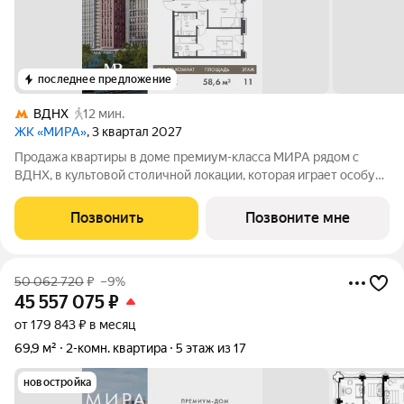
последнее предложение
ВДНХ
12 мин.
ЖК «МИРА»
, 3 квартал 2027
Продажа квартиры в доме премиум-класса МИРА рядом с
ВДНХ, в культовой столичной локации, которая играет особую
роль в жизни нескольких поколений москвичей. 2-комнатная
квартира площадью 58.55 м расположена в корпусе 2, на 11
Позвонить
Позвоните мне
этаже 23 этажного дома.
50 062 720
₽
–9%
45 557 075
₽
от 179 843 ₽ в месяц
69,9 м²
2-комн. квартира
5 этаж из 17
новостройка