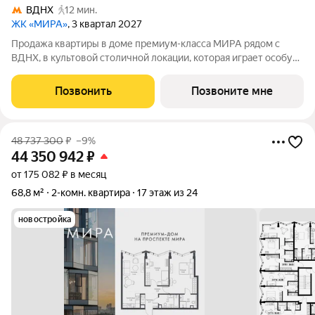
ВДНХ
12 мин.
ЖК «МИРА»
, 3 квартал 2027
Продажа квартиры в доме премиум-класса МИРА рядом с
ВДНХ, в культовой столичной локации, которая играет особую
роль в жизни нескольких поколений москвичей. 2-комнатная
квартира площадью 63.96 м расположена в корпусе 3, на 2
Позвонить
Позвоните мне
этаже 24 этажного дома.
48 737 300
₽
–9%
44 350 942
₽
от 175 082 ₽ в месяц
68,8 м²
2-комн. квартира
17 этаж из 24
новостройка