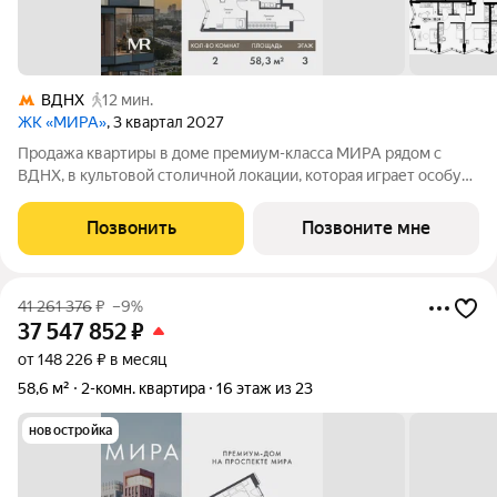
ВДНХ
12 мин.
ЖК «МИРА»
, 3 квартал 2027
Продажа квартиры в доме премиум-класса МИРА рядом с
ВДНХ, в культовой столичной локации, которая играет особую
роль в жизни нескольких поколений москвичей. 2-комнатная
квартира площадью 58.29 м расположена в корпусе 3, на 3
Позвонить
Позвоните мне
этаже 24 этажного дома.
41 261 376
₽
–9%
37 547 852
₽
от 148 226 ₽ в месяц
58,6 м²
2-комн. квартира
16 этаж из 23
новостройка