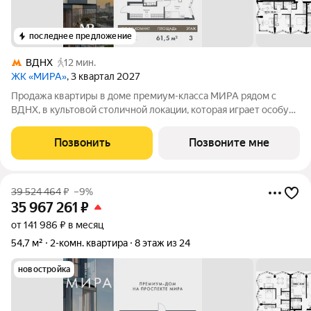
последнее предложение
ВДНХ
12 мин.
ЖК «МИРА»
, 3 квартал 2027
Продажа квартиры в доме премиум-класса МИРА рядом с
ВДНХ, в культовой столичной локации, которая играет особую
роль в жизни нескольких поколений москвичей. 2-комнатная
квартира площадью 61.46 м расположена в корпусе 3, на 3
Позвонить
Позвоните мне
этаже 24 этажного дома.
39 524 464
₽
–9%
35 967 261
₽
от 141 986 ₽ в месяц
54,7 м²
2-комн. квартира
8 этаж из 24
новостройка