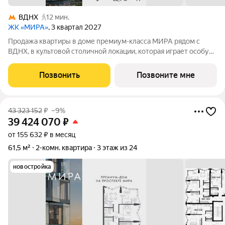
ВДНХ
12 мин.
ЖК «МИРА»
, 3 квартал 2027
Продажа квартиры в доме премиум-класса МИРА рядом с
ВДНХ, в культовой столичной локации, которая играет особую
роль в жизни нескольких поколений москвичей. 2-комнатная
квартира площадью 62.67 м расположена в корпусе 3, на 11
Позвонить
Позвоните мне
этаже 24 этажного дома.
43 323 152
₽
–9%
39 424 070
₽
от 155 632 ₽ в месяц
61,5 м²
2-комн. квартира
3 этаж из 24
новостройка