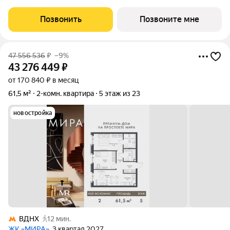
роль в жизни нескольких поколений москвичей. 2-комнатная
квартира площадью 56.54 м расположена в корпусе 3, на 3
Позвонить
Позвоните мне
этаже 24 этажного дома.
47 556 536
₽
–9%
43 276 449
₽
от 170 840 ₽ в месяц
61,5 м²
2-комн. квартира
5 этаж из 23
новостройка
ВДНХ
12 мин.
ЖК «МИРА»
, 3 квартал 2027