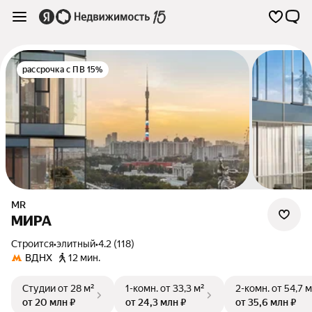
рассрочка с ПВ 15%
MR
МИРА
Строится
•
элитный
•
4.2 (118)
ВДНХ
12 мин.
Студии
от 28 м²
1-комн.
от 33,3 м²
2-комн.
от 54,7 м
от 20 млн ₽
от 24,3 млн ₽
от 35,6 млн ₽