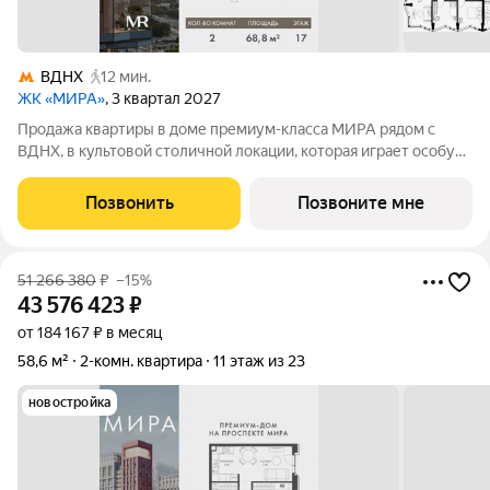
ВДНХ
12 мин.
ЖК «МИРА»
, 3 квартал 2027
Продажа квартиры в доме премиум-класса МИРА рядом с
ВДНХ, в культовой столичной локации, которая играет особую
роль в жизни нескольких поколений москвичей. 2-комнатная
квартира площадью 68.77 м расположена в корпусе 3, на 17
Позвонить
Позвоните мне
этаже 24 этажного дома.
51 266 380
₽
–15%
43 576 423
₽
от 184 167 ₽ в месяц
58,6 м²
2-комн. квартира
11 этаж из 23
новостройка