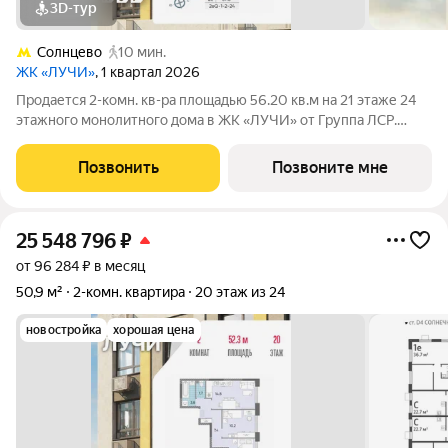
3D-тур
Солнцево
10 мин.
ЖК «ЛУЧИ»
, 1 квартал 2026
Продается 2-комн. кв-ра площадью 56.20 кв.м на 21 этаже 24
этажного монолитного дома в ЖК «ЛУЧИ» от Группа ЛСР.
Семейный квартал «Лучи» расположен в ЗАО в одном из
самых зелёных и благоприятных для жизни районов столицы
Позвонить
Позвоните мне
Солнцево, который
25 548 796
₽
от 96 284 ₽ в месяц
50,9 м²
2-комн. квартира
20 этаж из 24
новостройка
хорошая цена