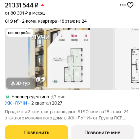
21 331 544
₽
от 80 391 ₽ в месяц
61,9 м²
2-комн. квартира
18 этаж из 24
новостройка
3D-тур
Новопеределкино
7 мин.
ЖК «ЛУЧИ»
, 2 квартал 2027
Продается 2-комн. кв-ра площадью 61.90 кв.м на 18 этаже 24
этажного монолитного дома в ЖК «ЛУЧИ» от Группа ЛСР.
Семейный квартал «Лучи» расположен в ЗАО в одном из
самых зелёных и благоприятных для жизни районов столицы
Позвонить
Позвоните мне
Солнцево, который