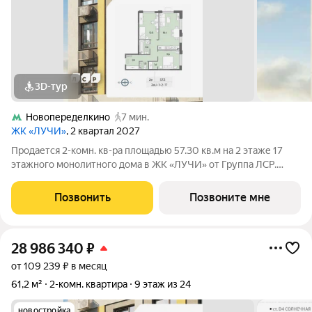
3D-тур
Новопеределкино
7 мин.
ЖК «ЛУЧИ»
, 2 квартал 2027
Продается 2-комн. кв-ра площадью 57.30 кв.м на 2 этаже 17
этажного монолитного дома в ЖК «ЛУЧИ» от Группа ЛСР.
Семейный квартал «Лучи» расположен в ЗАО в одном из
самых зелёных и благоприятных для жизни районов столицы
Позвонить
Позвоните мне
Солнцево, который
28 986 340
₽
от 109 239 ₽ в месяц
61,2 м²
2-комн. квартира
9 этаж из 24
новостройка