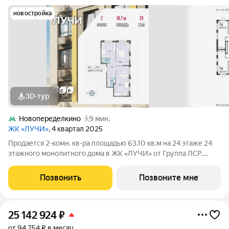
новостройка
3D-тур
Новопеределкино
9 мин.
ЖК «ЛУЧИ»
, 4 квартал 2025
Продается 2-комн. кв-ра площадью 63.10 кв.м на 24 этаже 24
этажного монолитного дома в ЖК «ЛУЧИ» от Группа ЛСР.
Семейный квартал «Лучи» расположен в ЗАО в одном из
самых зелёных и благоприятных для жизни районов столицы
Позвонить
Позвоните мне
Солнцево, который
25 142 924
₽
от 94 754 ₽ в месяц