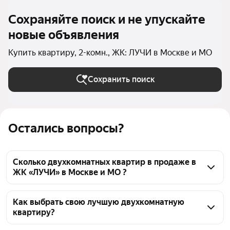
Сохраняйте поиск и не упускайте
новые объявления
Купить квартиру, 2-комн., ЖК: ЛУЧИ в Москве и МО
Сохранить поиск
Остались вопросы?
Сколько двухкомнатных квартир в продаже в
ЖК «ЛУЧИ» в Москве и МО ?
На Яндекс Недвижимости в продаже в ЖК «ЛУЧИ» 
в Москве и МО 81 двухкомнатных квартира 81 
Как выбрать свою лучшую двухкомнатную
квартиру?
объявление от застройщиков
Чтобы купить 2-комнатную квартиру c 3D-туром в 