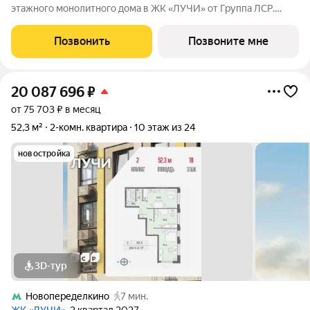
этажного монолитного дома в ЖК «ЛУЧИ» от Группа ЛСР.
Семейный квартал «Лучи» расположен в ЗАО в одном из
самых зелёных и благоприятных для жизни районов столицы
Позвонить
Позвоните мне
Солнцево, который
20 087 696
₽
от 75 703 ₽ в месяц
52,3 м²
2-комн. квартира
10 этаж из 24
новостройка
3D-тур
Новопеределкино
7 мин.