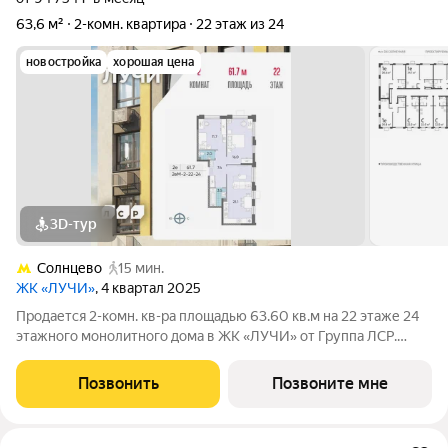
63,6 м²
2-комн. квартира
22 этаж из 24
новостройка
хорошая цена
3D-тур
Солнцево
15 мин.
ЖК «ЛУЧИ»
, 4 квартал 2025
Продается 2-комн. кв-ра площадью 63.60 кв.м на 22 этаже 24
этажного монолитного дома в ЖК «ЛУЧИ» от Группа ЛСР.
Семейный квартал «Лучи» расположен в ЗАО в одном из
самых зелёных и благоприятных для жизни районов столицы
Позвонить
Позвоните мне
Солнцево, который