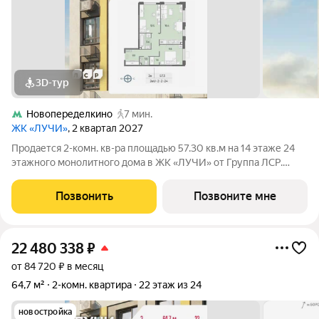
3D-тур
Новопеределкино
7 мин.
ЖК «ЛУЧИ»
, 2 квартал 2027
Продается 2-комн. кв-ра площадью 57.30 кв.м на 14 этаже 24
этажного монолитного дома в ЖК «ЛУЧИ» от Группа ЛСР.
Семейный квартал «Лучи» расположен в ЗАО в одном из
самых зелёных и благоприятных для жизни районов столицы
Позвонить
Позвоните мне
Солнцево, который
22 480 338
₽
от 84 720 ₽ в месяц
64,7 м²
2-комн. квартира
22 этаж из 24
новостройка