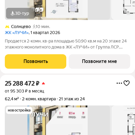
3D-тур
Солнцево
10 мин.
ЖК «ЛУЧИ»
, 1 квартал 2026
Продается 2-комн. кв-ра площадью 50.90 кв.м на 20 этаже 24
этажного монолитного дома в ЖК «ЛУЧИ» от Группа ЛСР.
Семейный квартал «Лучи» расположен в ЗАО в одном из
самых зелёных и благоприятных для жизни районов столицы
Позвонить
Позвоните мне
Солнцево, который
25 288 472
₽
от 95 303 ₽ в месяц
62,4 м²
2-комн. квартира
21 этаж из 24
новостройка