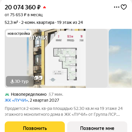
20 074 360
₽
от 75 653 ₽ в месяц
52,3 м²
2-комн. квартира
19 этаж из 24
новостройка
3D-тур
Новопеределкино
7 мин.
ЖК «ЛУЧИ»
, 2 квартал 2027
Продается 2-комн. кв-ра площадью 52.30 кв.м на 19 этаже 24
этажного монолитного дома в ЖК «ЛУЧИ» от Группа ЛСР.
Семейный квартал «Лучи» расположен в ЗАО в одном из
самых зелёных и благоприятных для жизни районов столицы
Позвонить
Позвоните мне