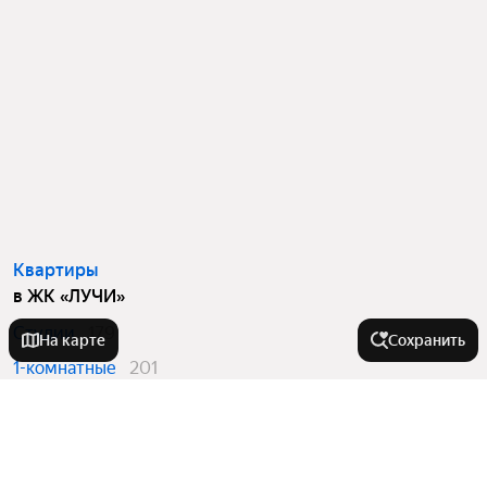
Квартиры
в ЖК «ЛУЧИ»
Студии
179
На карте
Сохранить
1-комнатные
201
2-комнатные
93
3-комнатные
54