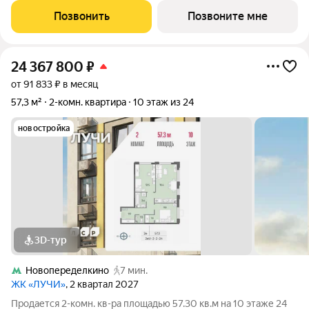
самых зелёных и благоприятных для жизни районов столицы
Позвонить
Позвоните мне
Солнцево, который
24 367 800
₽
от 91 833 ₽ в месяц
57,3 м²
2-комн. квартира
10 этаж из 24
новостройка
3D-тур
Новопеределкино
7 мин.
ЖК «ЛУЧИ»
, 2 квартал 2027
Продается 2-комн. кв-ра площадью 57.30 кв.м на 10 этаже 24