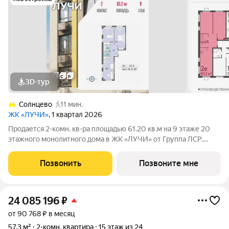
3D-тур
Солнцево
11 мин.
ЖК «ЛУЧИ»
, 1 квартал 2026
Продается 2-комн. кв-ра площадью 61.20 кв.м на 9 этаже 20
этажного монолитного дома в ЖК «ЛУЧИ» от Группа ЛСР.
Семейный квартал «Лучи» расположен в ЗАО в одном из
самых зелёных и благоприятных для жизни районов столицы
Позвонить
Позвоните мне
Солнцево, который
24 085 196
₽
от 90 768 ₽ в месяц
57,3 м²
2-комн. квартира
15 этаж из 24