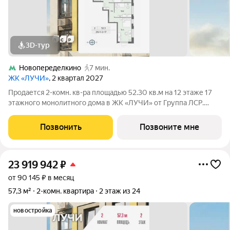
3D-тур
Новопеределкино
7 мин.
ЖК «ЛУЧИ»
, 2 квартал 2027
Продается 2-комн. кв-ра площадью 52.30 кв.м на 12 этаже 17
этажного монолитного дома в ЖК «ЛУЧИ» от Группа ЛСР.
Семейный квартал «Лучи» расположен в ЗАО в одном из
самых зелёных и благоприятных для жизни районов столицы
Позвонить
Позвоните мне
Солнцево, который
23 919 942
₽
от 90 145 ₽ в месяц
57,3 м²
2-комн. квартира
2 этаж из 24
новостройка