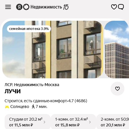
семейная ипотека 3.9%
ЛСР. Недвижимость-Москва
ЛУЧИ
Строится, есть сданные
•
комфорт
•
4.7 (4686)
Солнцево
7 мин.
Студии
от 20,2 м²
1-комн.
от 32,4 м²
2-комн.
от 50,9
от 11,5 млн ₽
от 15,8 млн ₽
от 20,1 млн ₽