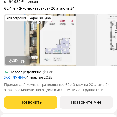
от 94 932 ₽ в месяц
62,4 м²
2-комн. квартира
20 этаж из 24
новостройка
хорошая цена
3D-тур
Новопеределкино
9 мин.
ЖК «ЛУЧИ»
, 4 квартал 2025
Продается 2-комн. кв-ра площадью 62.40 кв.м на 20 этаже 24
этажного монолитного дома в ЖК «ЛУЧИ» от Группа ЛСР.
Семейный квартал «Лучи» расположен в ЗАО в одном из
самых зелёных и благоприятных для жизни районов столицы
Позвонить
Позвоните мне
Солнцево, который