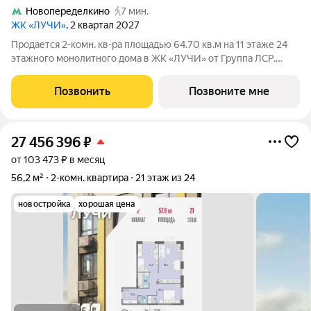
Новопеределкино
7 мин.
ЖК «ЛУЧИ»
, 2 квартал 2027
Продается 2-комн. кв-ра площадью 64.70 кв.м на 11 этаже 24
этажного монолитного дома в ЖК «ЛУЧИ» от Группа ЛСР.
Семейный квартал «Лучи» расположен в ЗАО в одном из
самых зелёных и благоприятных для жизни районов столицы
Позвонить
Позвоните мне
Солнцево, который
27 456 396
₽
от 103 473 ₽ в месяц
56,2 м²
2-комн. квартира
21 этаж из 24
новостройка
хорошая цена