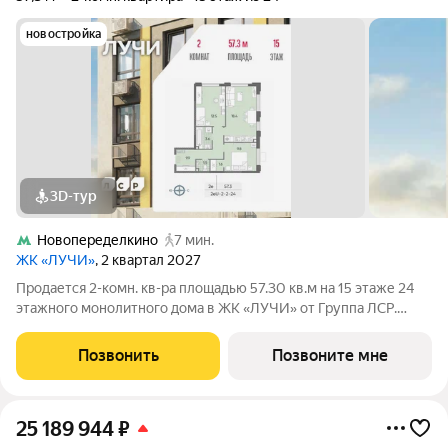
новостройка
3D-тур
Новопеределкино
7 мин.
ЖК «ЛУЧИ»
, 2 квартал 2027
Продается 2-комн. кв-ра площадью 57.30 кв.м на 15 этаже 24
этажного монолитного дома в ЖК «ЛУЧИ» от Группа ЛСР.
Семейный квартал «Лучи» расположен в ЗАО в одном из
самых зелёных и благоприятных для жизни районов столицы
Позвонить
Позвоните мне
Солнцево, который
25 189 944
₽