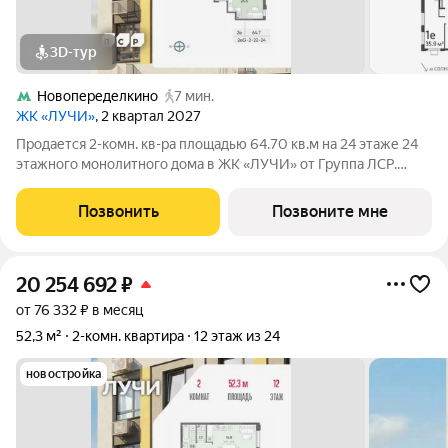
3D-тур
Новопеределкино
7 мин.
ЖК «ЛУЧИ»
, 2 квартал 2027
Продается 2-комн. кв-ра площадью 64.70 кв.м на 24 этаже 24
этажного монолитного дома в ЖК «ЛУЧИ» от Группа ЛСР.
Семейный квартал «Лучи» расположен в ЗАО в одном из
самых зелёных и благоприятных для жизни районов столицы
Позвонить
Позвоните мне
Солнцево, который
20 254 692
₽
от 76 332 ₽ в месяц
52,3 м²
2-комн. квартира
12 этаж из 24
новостройка