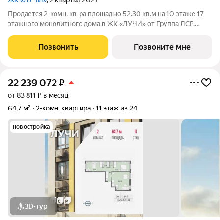
ЖК «ЛУЧИ»
, 2 квартал 2027
Продается 2-комн. кв-ра площадью 52.30 кв.м на 10 этаже 17
этажного монолитного дома в ЖК «ЛУЧИ» от Группа ЛСР.
Семейный квартал «Лучи» расположен в ЗАО в одном из
самых зелёных и благоприятных для жизни районов столицы
Позвонить
Позвоните мне
Солнцево, который
22 239 072
₽
от 83 811 ₽ в месяц
64,7 м²
2-комн. квартира
11 этаж из 24
новостройка
3D-тур