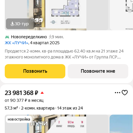
3D-тур
Новопеределкино
9 мин.
ЖК «ЛУЧИ»
, 4 квартал 2025
Продается 2-комн. кв-ра площадью 62.40 кв.м на 21 этаже 24
этажного монолитного дома в ЖК «ЛУЧИ» от Группа ЛСР.
Семейный квартал «Лучи» расположен в ЗАО в одном из
самых зелёных и благоприятных для жизни районов столицы
Позвонить
Позвоните мне
Солнцево, который
23 981 368
₽
от 90 377 ₽ в месяц
57,3 м²
2-комн. квартира
14 этаж из 24
новостройка