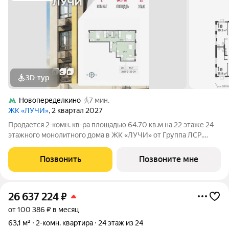
3D-тур
Новопеределкино
7 мин.
ЖК «ЛУЧИ»
, 2 квартал 2027
Продается 2-комн. кв-ра площадью 64.70 кв.м на 22 этаже 24
этажного монолитного дома в ЖК «ЛУЧИ» от Группа ЛСР.
Семейный квартал «Лучи» расположен в ЗАО в одном из
самых зелёных и благоприятных для жизни районов столицы
Позвонить
Позвоните мне
Солнцево, который
26 637 224
₽
от 100 386 ₽ в месяц
63,1 м²
2-комн. квартира
24 этаж из 24