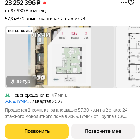
23 252 396
₽
от 87 630 ₽ в месяц
57,3 м²
2-комн. квартира
2 этаж из 24
новостройка
3D-тур
Новопеределкино
7 мин.
ЖК «ЛУЧИ»
, 2 квартал 2027
Продается 2-комн. кв-ра площадью 57.30 кв.м на 2 этаже 24
этажного монолитного дома в ЖК «ЛУЧИ» от Группа ЛСР.
Семейный квартал «Лучи» расположен в ЗАО в одном из
самых зелёных и благоприятных для жизни районов столицы
Позвонить
Позвоните мне
Солнцево, который