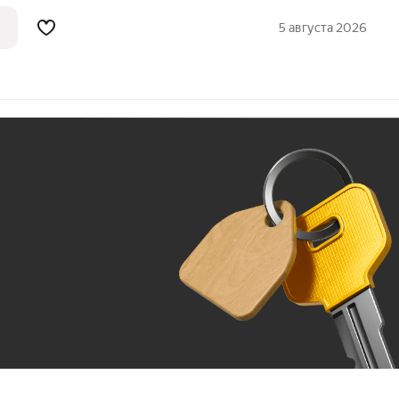
вартира номер 290 общей площадью 59.1
тажного здания. Предчистовая отделка. -
5 августа 2026
Ж
До 100 тыс. ₽