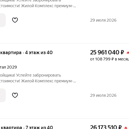
ройщика! Успейте забронировать
стоимости! Жилой Комплекс премиум-
вартира номер 1357 общей площадью 45.5
ажного здания. Без отделки. - Просторная
29 июля 2026
25 961 040
₽
я квартира · 4 этаж из 40
от 108 799 ₽ в меся
ртал 2029
ройщика! Успейте забронировать
стоимости! Жилой Комплекс премиум-
вартира номер 1372 общей площадью 45.9
ажного здания. Без отделки. - Мастер-зона
29 июля 2026
26 173 510
₽
я квартира · 7 этаж из 40