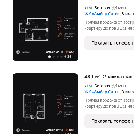
Беговая
4 мин.
ЖК «Амбер Сити»
, 3 ква
Прямая продажа от заст
квартиру до повышения 
класса. Продаётся 2-к к
кв.м. на 7-м этаже 40 эт
Показать телефон
Мастер-зона с
+
26
48,1 м² · 2-комнатна
Беговая
4 мин.
ЖК «Амбер Сити»
, 3 ква
Прямая продажа от заст
квартиру до повышения 
класса. Продаётся 2-к к
кв.м. на 39-м этаже 46 э
Показать телефон
зона с