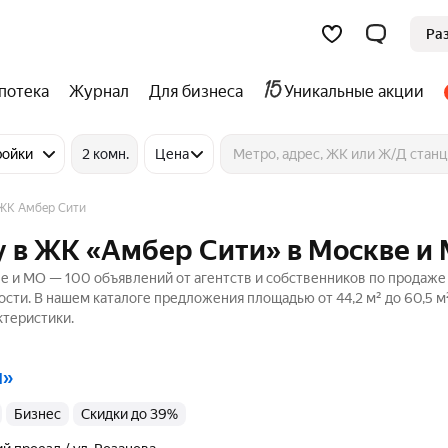
Ра
потека
Журнал
Для бизнеса
Уникальные акции
ройки
2 комн.
Цена
ЖК Амбер Сити
у в ЖК «Амбер Сити» в Москве и
е и МО — 100 объявлений от агентств и собственников по продаже
ости. В нашем каталоге предложения площадью от 44,2 м² до 60,5 м
ктеристики.
и»
бизнес
Скидки до 39%