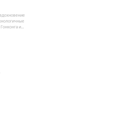
 вдохновение
ехнологичные
Гонконга и
ностью, не