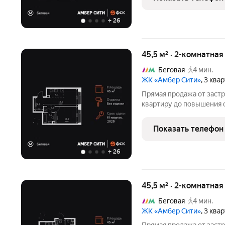
спальня, в
+
26
45,5 м² · 2-комнатна
Беговая
4 мин.
ЖК «Амбер Сити»
, 3 ква
Прямая продажа от заст
квартиру до повышения 
класса. Продаётся 2-к к
кв.м. на 30-м этаже 40 э
Показать телефон
зона с санузлом.
+
26
45,5 м² · 2-комнатна
Беговая
4 мин.
ЖК «Амбер Сити»
, 3 ква