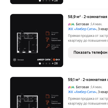
+
26
58,9 м² · 2-комнатная
Беговая
4 мин.
ЖК «Амбер Сити»
, 3 ква
Прямая продажа от заст
квартиру до повышения 
класса. Продаётся 2-к к
кв.м. на 11-м этаже 46 э
Показать телефон
Мастер-зона с
+
26
59,1 м² · 2-комнатная
Беговая
4 мин.
ЖК «Амбер Сити»
, 3 ква
Прямая продажа от заст
квартиру до повышения 