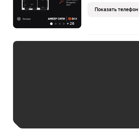
класса. Продаётся 2-к к
кв.м. на 21-м этаже 46 э
Показать телефон
Мастер-зона с
+
26
ЕЖЕМЕСЯЧНЫЙ ПЛАТЁ
До 30 тыс. ₽
До 50 тыс. ₽
До 70 тыс. ₽
Больше 100 тыс. ₽