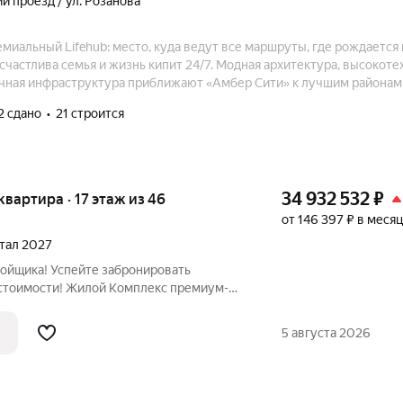
й проезд / ул. Розанова
миальный Lifehub: место, куда ведут все маршруты, где рождается
е счастлива семья и жизнь кипит 24/7. Модная архитектура, высокот
чная инфраструктура приближают «Амбер Сити» к лучшим районам 
е виды на Москва-Сити и центр позволяют заряжаться их амбициоз
2 сдано
21 строится
34 932 532
₽
 квартира · 17 этаж из 46
от 146 397 ₽ в месяц
ртал 2027
ройщика! Успейте забронировать
стоимости! Жилой Комплекс премиум-
вартира номер 230 общей площадью 59.1
тажного здания. Предчистовая отделка. -
5 августа 2026