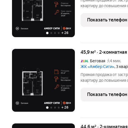
Прямая продажа от заст
квартиру до повышения 
класса. Продаётся 2-к к
кв.м. на 3-м этаже 40 эт
Показать телефон
спальня, в
+
26
45,9 м² · 2-комнатна
Беговая
4 мин.
ЖК «Амбер Сити»
, 3 ква
Прямая продажа от заст
квартиру до повышения 
класса. Продаётся 2-к к
кв.м. на 4-м этаже 40 эт
Показать телефон
с санузлом и
+
26
44,6 м² · 2-комнатна