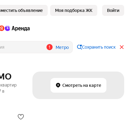
зместить объявление
Моя подборка ЖК
Войти
1
Сохранить поиск
Метро
 МО
 квартир
Смотреть на карте
² в