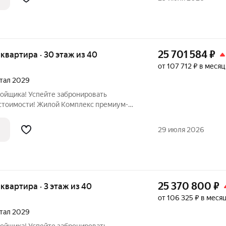
25 701 584
₽
я квартира · 30 этаж из 40
от 107 712 ₽ в месяц
ртал 2029
ройщика! Успейте забронировать
стоимости! Жилой Комплекс премиум-
вартира номер 1827 общей площадью 45.5
тажного здания. Без отделки. - Мастер-
29 июля 2026
25 370 800
₽
я квартира · 3 этаж из 40
от 106 325 ₽ в меся
ртал 2029