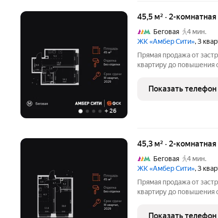
45,5 м² · 2-комнатна
Беговая
4 мин.
ЖК «Амбер Сити»
, 3 ква
Прямая продажа от заст
квартиру до повышения 
класса. Продаётся 2-к к
кв.м. на 32-м этаже 40 э
Показать телефон
зона с санузлом.
+
26
45,3 м² · 2-комнатна
Беговая
4 мин.
ЖК «Амбер Сити»
, 3 ква
Прямая продажа от заст
квартиру до повышения 
класса. Продаётся 2-к к
кв.м. на 4-м этаже 40 эт
Показать телефон