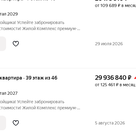
от 109 689 ₽ в меся
ртал 2029
ройщика! Успейте забронировать
стоимости! Жилой Комплекс премиум-
вартира номер 1436 общей площадью 44.6
ажного здания. Предчистовая отделка. -
29 июля 2026
29 936 840
₽
я квартира · 39 этаж из 46
от 125 461 ₽ в месяц
ртал 2027
ройщика! Успейте забронировать
стоимости! Жилой Комплекс премиум-
вартира номер 548 общей площадью 48.1
тажного здания. Без отделки. - Мастер-
5 августа 2026