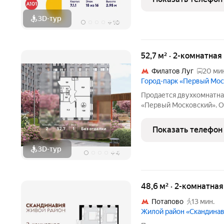
Общая площадь
3D-тур
+
10
52,7 м² · 2-комнатная
Филатов Луг
20 мин
Город-парк «Первый Мо
Продается двухкомнатная
«Первый Московский». Об
1 из 19. Срок сдачи - 2 к
ТОЛЬКО ДО 31 АВГУСТА 
Показать телефон
квартиры
3D-тур
+
4
48,6 м² · 2-комнатна
Потапово
13 мин.
Жилой район «Скандина