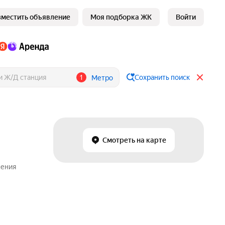
зместить объявление
Моя подборка ЖК
Войти
1
Сохранить поиск
Метро
Смотреть на карте
жения