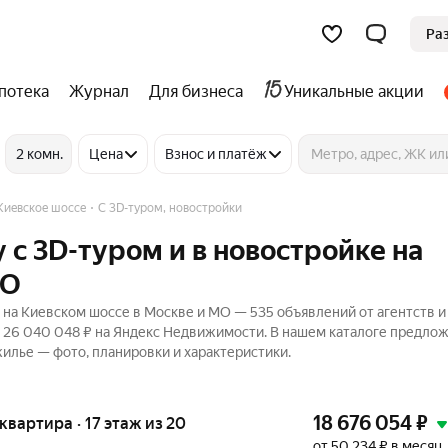
Ра
потека
Журнал
Для бизнеса
Уникальные акции
2 комн.
Цена
Взнос и платёж
Киевское шоссе
C 3D-туром, новостройки
 c 3D-туром и в новостройке на
МО
 на Киевском шоссе в Москве и МО — 535 объявлений от агентств и
до 26 040 048 ₽ на Яндекс Недвижимости. В нашем каталоге предло
жилье — фото, планировки и характеристики.
18 676 054
₽
я квартира · 17 этаж из 20
от 50 234 ₽ в месяц