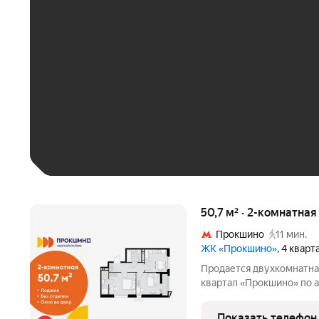
ЕЖЕМЕСЯЧНЫЙ ПЛАТЁ
До 30 тыс. ₽
До 50 тыс. ₽
До 70 тыс. ₽
Больше 100 тыс. ₽
50,7 м² · 2-комнатная
Прокшино
11 мин.
ЖК «Прокшино»
, 4 квар
Продается двухкомнатна
квартал «Прокшино» по 
АО, Сосенское С/П, жилой
Коммунарка, Новомосков
Показать телефон