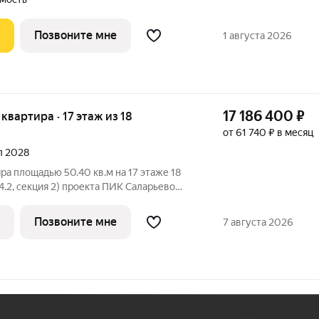
Позвоните мне
1 августа 2026
17 186 400
₽
 квартира · 17 этаж из 18
от 61 740 ₽ в месяц
ал 2028
ра площадью 50.40 кв.м на 17 этаже 18
4.2, секция 2) проекта ПИК Саларьево
й подъезд на уровне земли,
ка, большие окна, с отделкой. Жилой
Позвоните мне
7 августа 2026