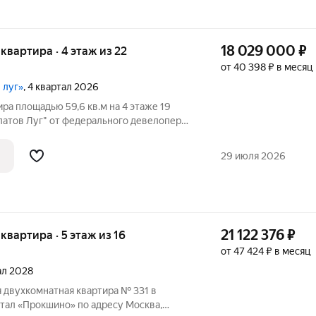
18 029 000
₽
я квартира · 4 этаж из 22
от 40 398 ₽ в месяц
 луг»
, 4 квартал 2026
ра площадью 59,6 кв.м на 4 этаже 19
латов Луг" от федерального девелопера
ние. Жилой квартал «Филатов Луг»
кологически чистом районе Новой
29 июля 2026
21 122 376
₽
 квартира · 5 этаж из 16
от 47 424 ₽ в месяц
тал 2028
 двухкомнатная квартира № 331 в
тал «Прокшино» по адресу Москва,