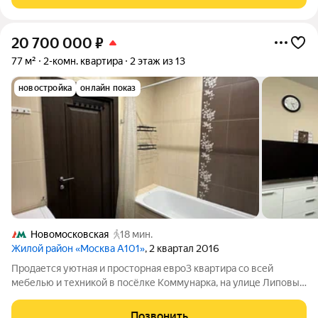
и экскурсии) !!! Продаётся ухоженная
20 700 000
₽
77 м²
2-комн. квартира
2 этаж из 13
новостройка
онлайн показ
Новомосковская
18 мин.
Жилой район «Москва А101»
, 2 квартал 2016
Продается уютная и просторная евро3 квартира со всей
мебелью и техникой в посёлке Коммунарка, на улице Липовый
Парк, дом 8к1. Общая площадь составляет 77кв. м, из которых
жилая занимает 35,9 кв. м, а кухня 20,9 кв. м. Квартира
Позвонить