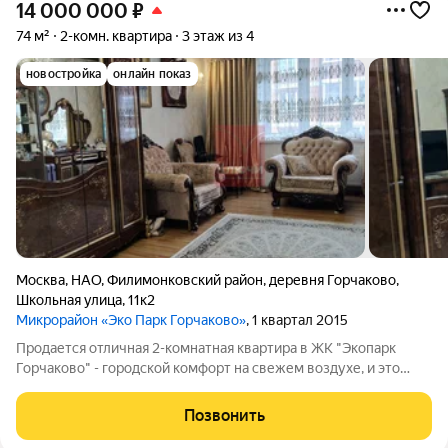
14 000 000
₽
74 м²
2-комн. квартира
3 этаж из 4
новостройка
онлайн показ
Москва
,
НАО
,
Филимонковский район
,
деревня Горчаково
,
Школьная улица
,
11к2
Микрорайон «Эко Парк Горчаково»
, 1 квартал 2015
Продается отличная 2-комнатная квартира в ЖК "Экопарк
Горчаково" - городской комфорт на свежем воздухе, и это
Москва. В квартире выполнен качественный евроремонт, есть
лоджия. Комнаты с удобной планировкой на две стороны.
Позвонить
Монолитно-кирпичный дом 2014