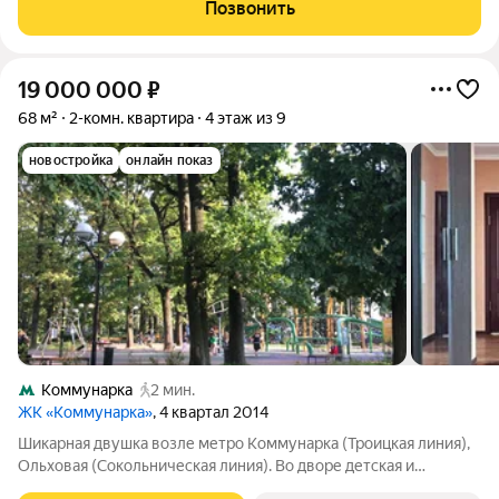
кирпичный, 2015 г. постройки; ремонт: евроремонт;
Позвонить
планировка:
19 000 000
₽
68 м²
2-комн. квартира
4 этаж из 9
новостройка
онлайн показ
Коммунарка
2 мин.
ЖК «Коммунарка»
, 4 квартал 2014
Шикарная двушка возле метро Коммунарка (Троицкая линия),
Ольховая (Сокольническая линия). Во дворе детская и
спортивная площадки в дубовой роще. Без обременений.