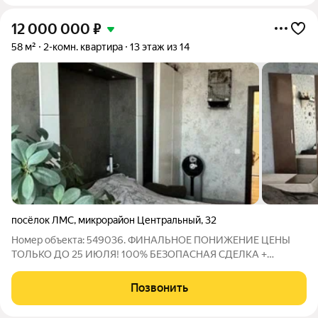
12 000 000
₽
58 м²
2-комн. квартира
13 этаж из 14
посёлок ЛМС
,
микрорайон Центральный
,
32
Номер объекта: 549036. ФИНАЛЬНОЕ ПОНИЖЕНИЕ ЦЕНЫ
ТОЛЬКО ДО 25 ИЮЛЯ! 100% БЕЗОПАСНАЯ СДЕЛКА +
ПОЛНОЕ ПРОФЕССИОНАЛЬНОЕ СОПРОВОЖДЕНИЕ В
ПОДАРОК! Ваша идеальная квартира в «зелёном сердце»
Позвонить
района с ремонтом, документами и поддержкой на каждом
шаге! О