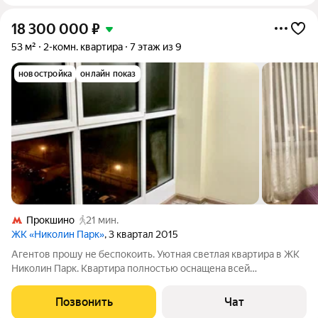
18 300 000
₽
53 м²
2-комн. квартира
7 этаж из 9
новостройка
онлайн показ
Прокшино
21 мин.
ЖК «Николин Парк»
, 3 квартал 2015
Агентов прошу не беспокоить. Уютная светлая квартира в ЖК
Николин Парк. Квартира полностью оснащена всей
необходимой мебелью и бытовой техникой. Спокойные
интеллигентные соседи. Качество домов позволяет
Позвонить
Чат
находиться в полной изоляции от шума соседей.