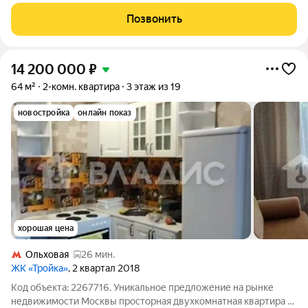
привлекательной цене! Представляем вашему вниманию
двухкомнатную квартиру общей площадью 48 кв. м на
Позвонить
проспекте Магеллана, д. 4 в
14 200 000
₽
64 м²
2-комн. квартира
3 этаж из 19
новостройка
онлайн показ
хорошая цена
Ольховая
26 мин.
ЖК «Тройка»
, 2 квартал 2018
Код объекта: 2267716. Уникальное предложение на рынке
недвижимости Москвы просторная двухкомнатная квартира в