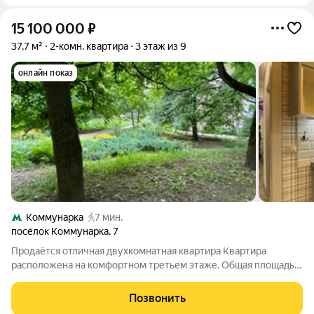
15 100 000
₽
37,7 м²
2-комн. квартира
3 этаж из 9
онлайн показ
Коммунарка
7 мин.
посёлок Коммунарка
,
7
Продаётся отличная двухкомнатная квартира Квартира
расположена на комфортном третьем этаже. Общая площадь
37,7 кв.м.. Две изолированные комнаты: 10 кв.м. и 12 кв.м.
Преимущества квартиры: Отличный ремонт, который не
Позвонить
требует дополнительных вложений.