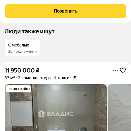
современном жилом комплексе! Квартира расположена по
адресу: Троицк, Городская улица, 20. Дом построен в 2018 году
Позвонить
из кирпично-монолитных
Люди также ищут
С мебелью
26 предложений
11 950 000
₽
33 м²
2-комн. квартира
4 этаж из 15
новостройка