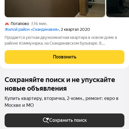
Потапово
16 мин.
Жилой район «Скандинавия»
, 2 квартал 2020
Продается уютная двухкомнатная квартира в новом доме в
районе Коммунарка, на Скандинавском бульваре, 8.
Просторная площадь в 56 кв. м и высокие потолки 3.14 метра
создают ощущение легкости и простора. Квартира
Позвонить
расположена на 6 этаже 14-этажного
Сохраняйте поиск и не упускайте
новые объявления
Купить квартиру, вторичка, 2-комн., ремонт: евро в
Москве и МО
Сохранить поиск