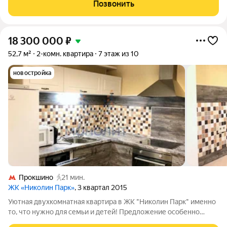
атмосфера. Расположение: рядом с рекой и красивым,
Позвонить
ухоженным парком, где есть
18 300 000
₽
52,7 м²
2-комн. квартира
7 этаж из 10
новостройка
Прокшино
21 мин.
ЖК «Николин Парк»
, 3 квартал 2015
Уютная двухкомнатная квартира в ЖК "Николин Парк" именно
то, что нужно для семьи и детей! Предложение особенно
ценно для тех, кто ценит безопасность, тишину и продуманную