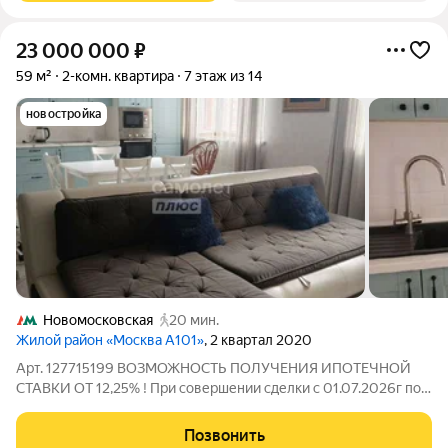
23 000 000
₽
59 м²
2-комн. квартира
7 этаж из 14
новостройка
Новомосковская
20 мин.
Жилой район «Москва А101»
, 2 квартал 2020
Арт. 127715199 ВОЗМОЖНОСТЬ ПОЛУЧЕНИЯ ИПОТЕЧНОЙ
СТАВКИ ОТ 12,25% ! При совершении сделки с 01.07.2026г по
30.08.2026г подарок для наших клиентов - ВАУЧЕР НА
ПОЕЗДКУ В ТУРЦИЮ на 8 дней на двоих (проживание, завтрак
Позвонить