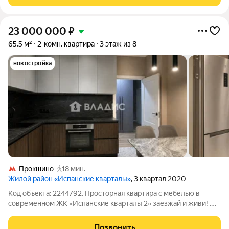
также на Киевское шоссе
23 000 000
₽
65,5 м²
2-комн. квартира
3 этаж из 8
новостройка
Прокшино
18 мин.
Жилой район «Испанские кварталы»
, 3 квартал 2020
Код объекта: 2244792. Просторная квартира с мебелью в
современном ЖК «Испанские кварталы 2» заезжай и живи! .
Квартира расположена на 3 этаже и выходит на две стороны
света, благодаря чему в комнатах всегда много естественного
Позвонить