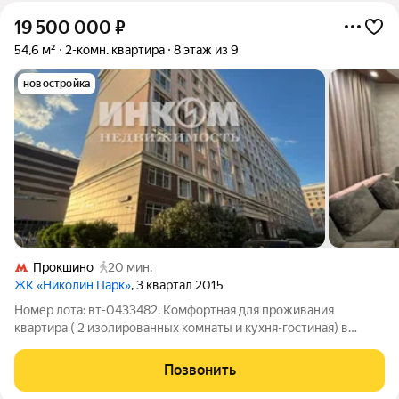
19 500 000
₽
54,6 м²
2-комн. квартира
8 этаж из 9
новостройка
Прокшино
20 мин.
ЖК «Николин Парк»
, 3 квартал 2015
Номер лота: вт-0433482. Комфортная для проживания
квартира ( 2 изолированных комнаты и кухня-гостиная) в
самом экологичном районе Москвы в пешей доступности от
метро. С качественным ремонтом, в отличном состоянии.
Позвонить
Планировка: 2 уютные спальни,