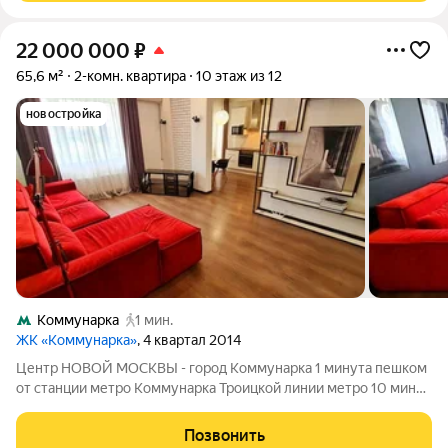
22 000 000
₽
65,6 м²
2-комн. квартира
10 этаж из 12
новостройка
Коммунарка
1 мин.
ЖК «Коммунарка»
, 4 квартал 2014
Центр НОВОЙ МОСКВЫ - город Коммунарка 1 минута пешком
от станции метро Коммунарка Троицкой линии метро 10 минут
пешком от метро Ольховая 10-15 минут транспортом от метро
Теплый Стан Удобный выезд на МКАД по Калужскому шоссе, а
Позвонить