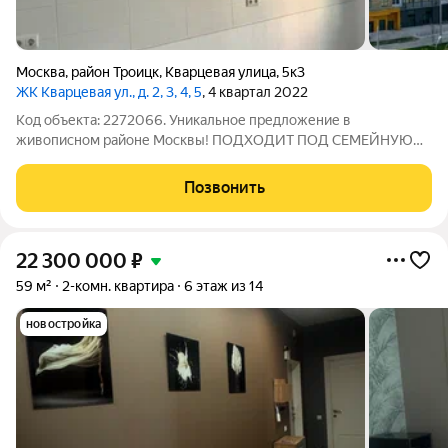
Москва
,
район Троицк
,
Кварцевая улица
,
5к3
ЖК Кварцевая ул., д. 2, 3, 4, 5
, 4 квартал 2022
Код объекта: 2272066. Уникальное предложение в
живописном районе Москвы! ПОДХОДИТ ПОД СЕМЕЙНУЮ
ИПОТЕКУ! Продаётся двухкомнатная квартира в современном
доме на Кварцевой улице, 5к3 в Троицке. Квартира
Позвонить
расположена на 3 этаже 14-этажного монолитного
22 300 000
₽
59 м²
2-комн. квартира
6 этаж из 14
новостройка