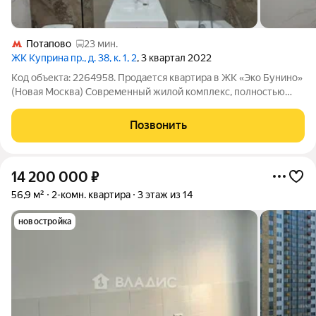
Потапово
23 мин.
ЖК Куприна пр., д. 38, к. 1, 2
, 3 квартал 2022
Код объекта: 2264958. Продается квартира в ЖК «Эко Бунино»
(Новая Москва) Современный жилой комплекс, полностью
готовый для комфортной жизни. На территории уже работают
школа, детские сады, ледовая арена, магазины и вся
Позвонить
необходимая инфраструктура. В
14 200 000
₽
56,9 м²
2-комн. квартира
3 этаж из 14
новостройка