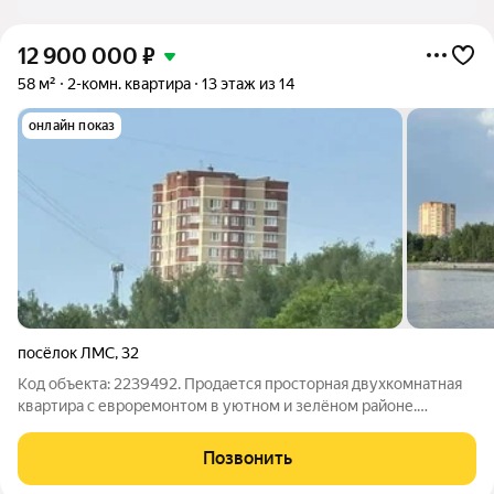
12 900 000
₽
58 м²
2-комн. квартира
13 этаж из 14
онлайн показ
посёлок ЛМС
,
32
Код объекта: 2239492. Продается просторная двухкомнатная
квартира с евроремонтом в уютном и зелёном районе.
Современная отделка и продуманная планировка создают
атмосферу комфорта и уюта. Установлены пластиковые окна
Позвонить
компании 21 Век тройной