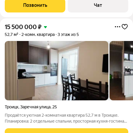
Собственник.
Позвонить
Чат
15 500 000
₽
52,7 м²
2-комн. квартира
3 этаж из 5
Троицк
,
Заречная улица
,
25
Продаётся уютная 2-комнатная квартира 52,7 м в Троицке.
Планировка: 2 отдельные спальни, просторная кухня-гостиная,
2 санузла. Вид из окон: на храм спокойная и живописная