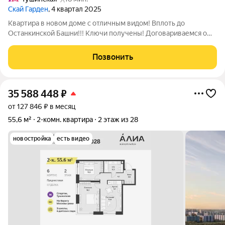
Скай Гарден
, 4 квартал 2025
Квартира в новом доме с отличным видом! Вплоть до
Останкинской Башни!!! Ключи получены! Договариваемся о
просмотре! Видео по запросу! Новостройка для проживания
или инвестиций. О квартире - Функциональная планировка. -
Позвонить
Два сан. узла. - Под чистовая
35 588 448
₽
от 127 846 ₽ в месяц
55,6 м²
2-комн. квартира
2 этаж из 28
новостройка
есть видео