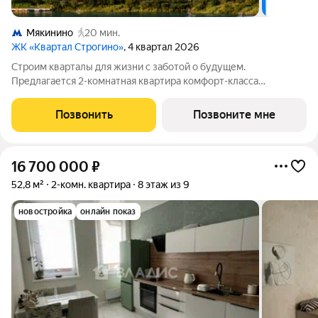
Мякинино
20 мин.
ЖК «Квартал Строгино»
, 4 квартал 2026
Строим кварталы для жизни с заботой о будущем.
Предлагается 2-комнатная квартира комфорт-класса
площадью 58.78 кв.м в Квартал Строгино, корпус 2КВ на 10-м
этаже, в жилом комплексе "Квартал Строгино".В варианте без
Позвонить
Позвоните мне
отделки мы установили окна и входную
16 700 000
₽
52,8 м²
2-комн. квартира
8 этаж из 9
новостройка
онлайн показ