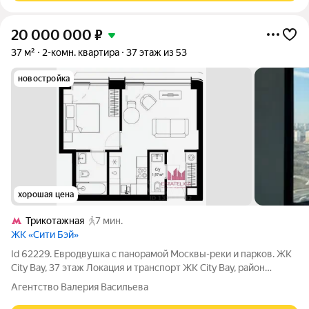
20 000 000
₽
37 м²
2-комн. квартира
37 этаж из 53
новостройка
хорошая цена
Трикотажная
7 мин.
ЖК «Сити Бэй»
Id 62229. Евродвушка с панорамой Москвы-реки и парков. ЖК
City Bay, 37 этаж Локация и транспорт ЖК City Bay, район
Митино / Строгино Пешая доступность: МЦД «Трикотажная»
Агентство Валерия Васильева
(D2, 1012 мин.) Выезды: МКАД, Волоколамское шоссе,