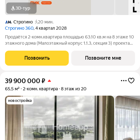
3D-тур
Строгино
20 мин.
Строгино 360
, 4 квартал 2028
Продаётся 2-комн.квартира площадью 63.10 кв.м на 8 этаже 10
этажного дома (Малоэтажный корпус 1.1.3, секция 3) проекта
ПИК Строгино 360. Светлый просторный подъезд на уровне
земли, функциональная планировка, большие окна, с отделкой.
Позвонить
Позвоните мне
«Строгино 360»
39 900 000
₽
65,5 м²
2-комн. квартира
8 этаж из 20
новостройка