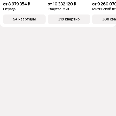
от 8 979 354 ₽
от 10 332 120 ₽
от 9 260 07
Отрада
Квартал Мит
Митинский ле
54 квартиры
319 квартир
308 кв