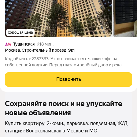
хорошая цена
Тушинская
18 мин.
Москва
,
Строительный проезд
,
9к1
Код объекта: 2287333. Утро начинается с чашки кофе на
собственной лоджии. Перед глазами зелёный двор и река
Сходня, вдоль которой совсем скоро появится современная
прогулочная набережная. ДОМ СДАН. КЛЮЧИ НА РУКАХ.
Позвонить
Квартира уже принята с независимым
Сохраняйте поиск и не упускайте
новые объявления
Купить квартиру, 2-комн., парковка: подземная, Ж/Д
станция: Волоколамская в Москве и МО