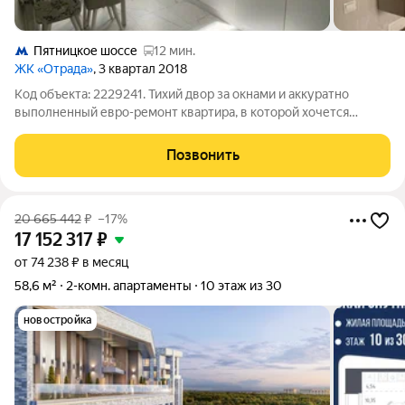
Пятницкое шоссе
12 мин.
ЖК «Отрада»
, 3 квартал 2018
Код объекта: 2229241. Тихий двор за окнами и аккуратно
выполненный евро-ремонт квартира, в которой хочется
оставаться. Свет заливает кухни площадью 11,6 м, а
изолированные комнаты дарят ощущение уюта и приватности:
Позвонить
вечером здесь действительно
20 665 442
₽
–17%
17 152 317
₽
от 74 238 ₽ в месяц
58,6 м²
2-комн. апартаменты
10 этаж из 30
новостройка