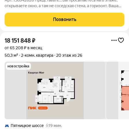
Арт. 138542626 Представьте... Вы просыпаетесь на 6 этаже,
открываете окно, а там не соседская стена, а горизонт. Ваша
новая жизнь начинается здесь, в Путилково. Стороны света:
северо-запад, северо-восток. Сделан не просто ремонт, а
Позвонить
продуманное
18 151 848
₽
от 65 208 ₽ в месяц
50,3 м²
2-комн. квартира
20 этаж из 26
новостройка
Пятницкое шоссе
19 мин.