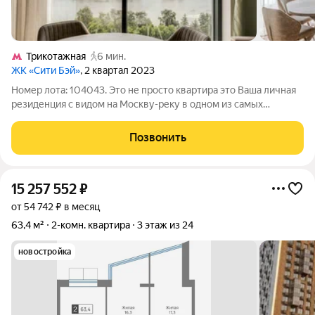
Трикотажная
6 мин.
ЖК «Сити Бэй»
, 2 квартал 2023
Номер лота: 104043. Это не просто квартира это Ваша личная
резиденция с видом на Москву-реку в одном из самых
престижных ЖК бизнес-класса. Евротрешка 65,5 м в City Bay
пространство, где каждый метр работает на ваш комфорт.
Позвонить
Гостиная-кухня становится
15 257 552
₽
от 54 742 ₽ в месяц
63,4 м²
2-комн. квартира
3 этаж из 24
новостройка