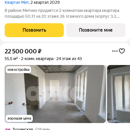
Квартал Мит
, 2 квартал 2029
В районе Митино продаётся 2-комнатная квартира квартира
площадью 50.31 на 20 этаже 26 этажного дома (корпус 3.2,
секция 2) в проекте ПИК «Митинский лес». Удобное
расположение 20 минут пешком до станции метро
Позвонить
Позвоните мне
«Пятницкое шоссе». 8 минут на автомобиле
22 500 000
₽
55,5 м²
2-комн. квартира
24 этаж из 43
новостройка
хорошая цена
Тушинская
18 мин.