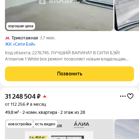
хорошая цена
Трикотажная
7 мин.
ЖК «Сити Бэй»
Код объекта: 2276745. ЛУЧШИЙ ВАРИНАТ В СИТИ БЭЙ!
Атлантик 1 White box ремонт позволяет новым владельцам
воплотить свои дизайнерские идеи без дополнительных
затрат на черновую отделку. Два совмещенных санузла.
Позвонить
Ключи уже выданы. Окна квартиры выходят
31 248 504
₽
от 112 256 ₽ в месяц
49,8 м²
2-комн. квартира
2 этаж из 28
новостройка
есть видео