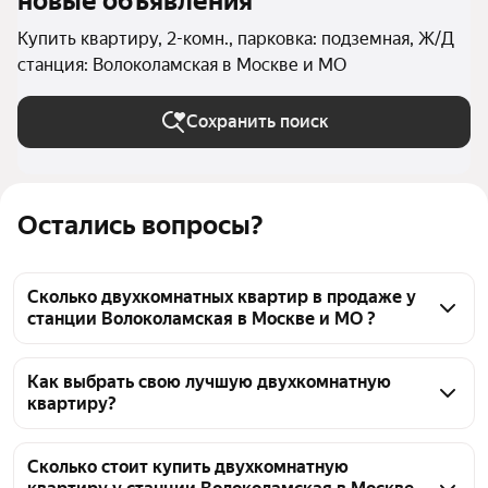
новые объявления
Купить квартиру, 2-комн., парковка: подземная, Ж/Д
станция: Волоколамская в Москве и МО
Сохранить поиск
Остались вопросы?
Сколько двухкомнатных квартир в продаже у
станции Волоколамская в Москве и МО ?
На Яндекс Недвижимости в продаже у станции 
Волоколамская в Москве и МО 996 двухкомнатных 
Как выбрать свою лучшую двухкомнатную
квартиру?
квартир, из них 6 объявлений от собственников, 
104 объявления от агентств, 886 объявлений от 
Чтобы купить 2-комнатную квартиру с подземным 
застройщиков
паркингом у станции Волоколамская, 
Сколько стоит купить двухкомнатную