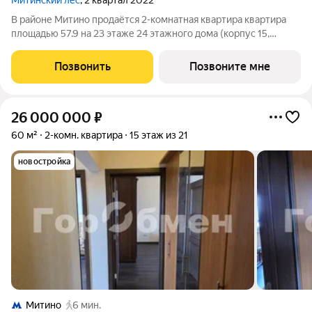
Митинский лес
, 2 квартал 2022
В районе Митино продаётся 2-комнатная квартира квартира
площадью 57.9 на 23 этаже 24 этажного дома (корпус 15,
секция 2) в проекте ПИК «Митинский лес». Удобное
расположение 20 минут пешком до станции метро
Позвонить
Позвоните мне
«Пятницкое шоссе». 8 минут на автомобиле до
26 000 000
₽
60 м²
2-комн. квартира
15 этаж из 21
новостройка
Митино
6 мин.