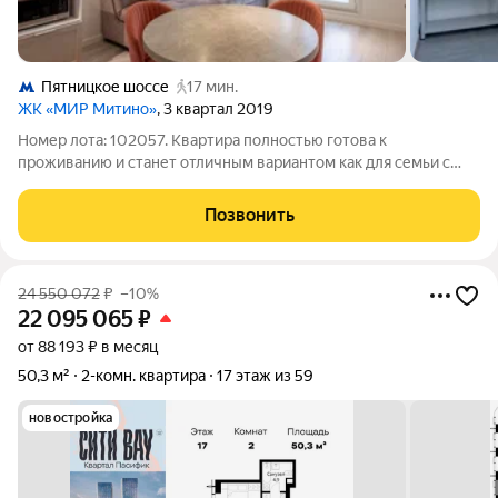
Пятницкое шоссе
17 мин.
ЖК «МИР Митино»
, 3 квартал 2019
Номер лота: 102057. Квартира полностью готова к
проживанию и станет отличным вариантом как для семьи с
детьми, так и для тех, кто ценит комфорт городской жизни
рядом с природой. О квартире Общая площадь 68,5 м Удобная
Позвонить
планировка «распашонка» окна
24 550 072
₽
–10%
22 095 065
₽
от 88 193 ₽ в месяц
50,3 м²
2-комн. квартира
17 этаж из 59
новостройка