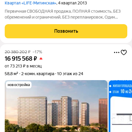
Квартал «LIFE-Митинская»
, 4 квартал 2013
Первичная СВОБОДНАЯ продажа, ПОЛНАЯ стоимость, БЕЗ
обременений и ограничений, БЕЗ перепланировок, Один
собственник (ДДУ-2014), никто не зарегистрирован,
востребованная аренда! Адрес: ЗАО, р-н Митино, ул.
Позвонить
ПЯТНИЦКОЕ ШОССЕ, д.21, ЖК Лайф-Митинская
20 380 202
₽
–17%
16 915 568
₽
от 73 213 ₽ в месяц
58,8 м²
2-комн. квартира
10 этаж из 24
новостройка