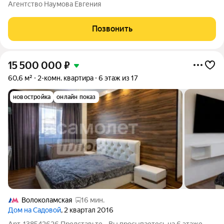
вкладываться? Вы её нашли! Адрес: МО, г.Красногорск, ЖК
Агентство Наумова Евгения
«Отрада», ул. Пятницкая 11. Преимущества: Последний этаж
(16/16): Никто не ходит над
Позвонить
15 500 000
₽
60,6 м²
2-комн. квартира
6 этаж из 17
новостройка
онлайн показ
Волоколамская
16 мин.
Дом на Садовой
, 2 квартал 2016