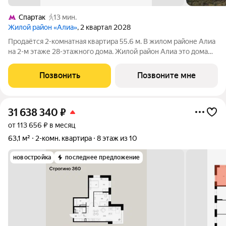
Спартак
13 мин.
Жилой район «Алиа»
, 2 квартал 2028
Продаётся 2-комнатная квартира 55.6 м. В жилом районе Алиа
на 2-м этаже 28-этажного дома. Жилой район Алиа это дома
бизнес-класса у слияния Москвы-реки и Сходни. Алиа
находится в Покровском-Стрешневе, экологически чистом
Позвонить
Позвоните мне
районе на престижном
31 638 340
₽
от 113 656 ₽ в месяц
63,1 м²
2-комн. квартира
8 этаж из 10
новостройка
последнее предложение