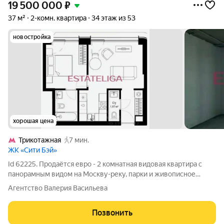
19 500 000
₽
37 м²
2-комн. квартира
34 этаж из 53
новостройка
хорошая цена
Трикотажная
7 мин.
ЖК «Сити Бэй»
Id 62225. Продаётся евро - 2 комнатная видовая квартира с
панорамным видом на Москву-реку, парки и живописное
шоссе. Территория: 11 га, разделена на 4 квартала (Atlantic,
Агентство Валерия Васильева
Pacific, Indian, North) Закрытые дворы без машин (8 дворов в
каждом квартале)
Позвонить