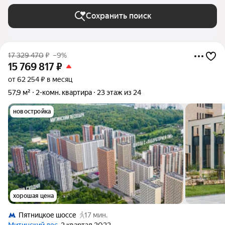
Сохранить поиск
17 329 470
₽
–9%
15 769 817
₽
от 62 254 ₽ в месяц
57,9 м²
2-комн. квартира
23 этаж из 24
новостройка
хорошая цена
Пятницкое шоссе
17 мин.