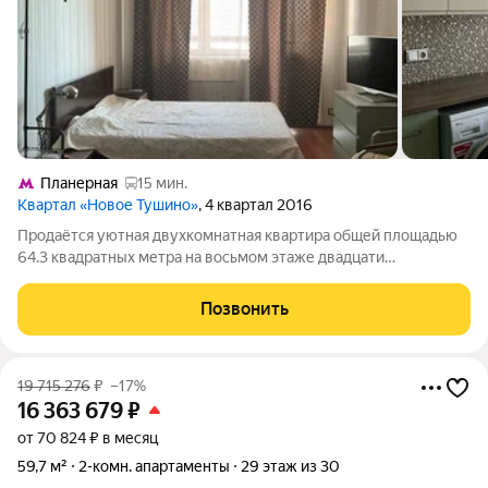
Планерная
15 мин.
Квартал «Новое Тушино»
, 4 квартал 2016
Продаётся уютная двухкомнатная квартира общей площадью
64.3 квадратных метра на восьмом этаже двадцати
двухэтажного монолитного дома, расположенного в приятном
районе городского округа Красногорск по адресу: пгт
Позвонить
Путилково, Новотушинская улица, дом 3.
19 715 276
₽
–17%
16 363 679
₽
от 70 824 ₽ в месяц
59,7 м²
2-комн. апартаменты
29 этаж из 30