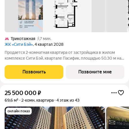
Трикотажная
7 мин.
ЖК «Сити Бэй»
, 4 квартал 2028
Продается 2-комнатная квартира от застройщика в жилом
комплексе Сити Бэй, квартале Пасифик, площадью 50.30 м на
17 этаже. Срок сдачи 2 квартал 2028 года. Концепция жилого
комплекса Сити Бэй - настоящий город в городе с отлично
Позвонить
Позвоните мне
развитой
25 500 000
₽
69,6 м²
2-комн. квартира
4 этаж из 43
онлайн показ