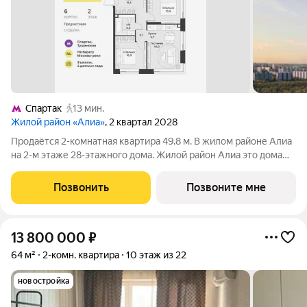
Спартак
13 мин.
Жилой район «Алиа»
, 2 квартал 2028
Продаётся 2-комнатная квартира 49.8 м. В жилом районе Алиа
на 2-м этаже 28-этажного дома. Жилой район Алиа это дома
бизнес-класса у слияния Москвы-реки и Сходни. Алиа
находится в Покровском-Стрешневе, экологически чистом
Позвонить
Позвоните мне
районе на престижном
13 800 000
₽
64 м²
2-комн. квартира
10 этаж из 22
новостройка