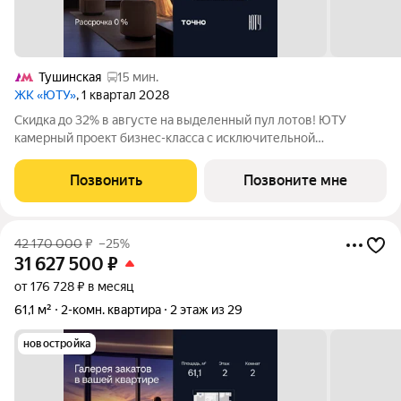
Тушинская
15 мин.
ЖК «ЮТУ»
, 1 квартал 2028
Скидка до 32% в августе на выделенный пул лотов! ЮТУ
камерный проект бизнес-класса с исключительной
архитектурой, видовыми квартирами и подходом к большой
благоустроенной набережной канала имени Москвы. Проект
Позвонить
Позвоните мне
создает идеальный баланс жизни в
42 170 000
₽
–25%
31 627 500
₽
от 176 728 ₽ в месяц
61,1 м²
2-комн. квартира
2 этаж из 29
новостройка