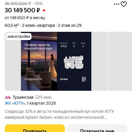
35 470 000
₽
–15%
30 149 500
₽
от 148 650 ₽ в месяц
60,5 м²
2-комн. квартира
2 этаж из 29
новостройка
Тушинская
15 мин.
ЖК «ЮТУ»
, 1 квартал 2028
Скидка до 32% в августе на выделенный пул лотов! ЮТУ
камерный проект бизнес-класса с исключительной
архитектурой, видовыми квартирами и подходом к большой
благоустроенной набережной канала имени Москвы. Проект
Позвонить
Позвоните мне