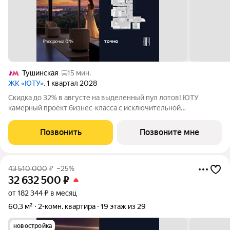
Тушинская
15 мин.
ЖК «ЮТУ»
, 1 квартал 2028
Скидка до 32% в августе на выделенный пул лотов! ЮТУ
камерный проект бизнес-класса с исключительной
архитектурой, видовыми квартирами и подходом к большой
благоустроенной набережной канала имени Москвы. Проект
Позвонить
Позвоните мне
создает идеальный баланс жизни в
43 510 000
₽
–25%
32 632 500
₽
от 182 344 ₽ в месяц
60,3 м²
2-комн. квартира
19 этаж из 29
новостройка