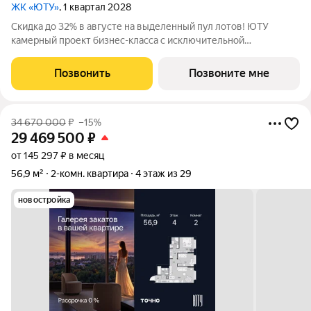
ЖК «ЮТУ»
, 1 квартал 2028
Скидка до 32% в августе на выделенный пул лотов! ЮТУ
камерный проект бизнес-класса с исключительной
архитектурой, видовыми квартирами и подходом к большой
благоустроенной набережной канала имени Москвы. Проект
Позвонить
Позвоните мне
создает идеальный баланс жизни в
34 670 000
₽
–15%
29 469 500
₽
от 145 297 ₽ в месяц
56,9 м²
2-комн. квартира
4 этаж из 29
новостройка