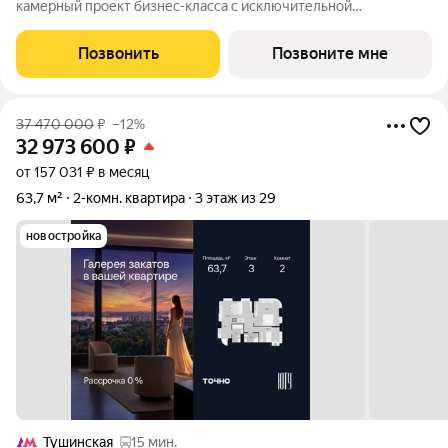
камерный проект бизнес-класса с исключительной
архитектурой, видовыми квартирами и подходом к большой
благоустроенной набережной канала имени Москвы. Проект
Позвонить
Позвоните мне
создает идеальный баланс жизни в
37 470 000
₽
–12%
32 973 600
₽
от 157 031 ₽ в месяц
63,7 м²
2-комн. квартира
3 этаж из 29
новостройка
Тушинская
15 мин.