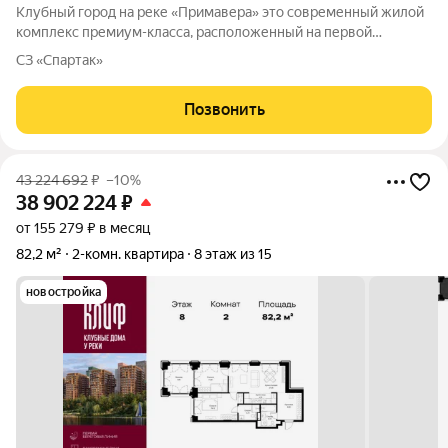
Клубный город на реке «Примавера» это современный жилой
комплекс премиум-класса, расположенный на первой
береговой линии Москвы-реки в экологически чистом районе
СЗ «Спартак»
Покровское-Стрешнево. Под панорамными окнами квартир
находится собственный экопарк с
Позвонить
43 224 692
₽
–10%
38 902 224
₽
от 155 279 ₽ в месяц
82,2 м²
2-комн. квартира
8 этаж из 15
новостройка