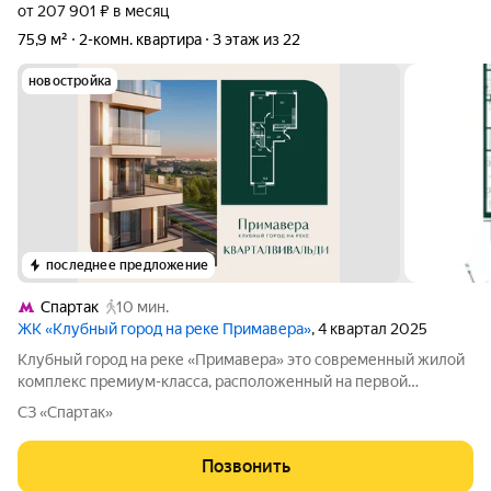
от 207 901 ₽ в месяц
75,9 м²
2-комн. квартира
3 этаж из 22
новостройка
последнее предложение
Спартак
10 мин.
ЖК «Клубный город на реке Примавера»
, 4 квартал 2025
Клубный город на реке «Примавера» это современный жилой
комплекс премиум-класса, расположенный на первой
береговой линии Москвы-реки в экологически чистом районе
СЗ «Спартак»
Покровское-Стрешнево. Под панорамными окнами квартир
находится собственный экопарк с
Позвонить