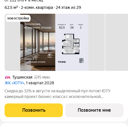
от 222 618 ₽ в месяц
62,5 м²
2-комн. квартира
24 этаж из 29
новостройка
Тушинская
15 мин.
ЖК «ЮТУ»
, 1 квартал 2028
Скидка до 32% в августе на выделенный пул лотов! ЮТУ
камерный проект бизнес-класса с исключительной
архитектурой, видовыми квартирами и подходом к большой
благоустроенной набережной канала имени Москвы. Проект
Позвонить
Позвоните мне
создает идеальный баланс жизни в