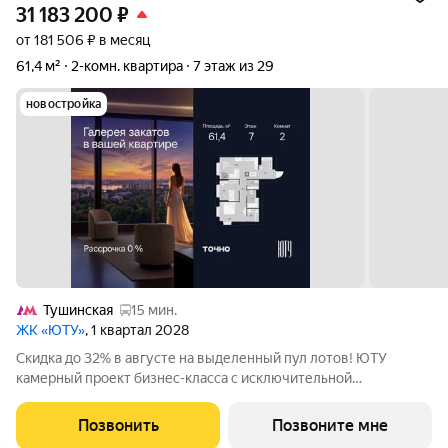
31 183 200
₽
от 181 506 ₽ в месяц
61,4 м²
2-комн. квартира
7 этаж из 29
новостройка
Тушинская
15 мин.
ЖК «ЮТУ»
, 1 квартал 2028
Скидка до 32% в августе на выделенный пул лотов! ЮТУ
камерный проект бизнес-класса с исключительной
архитектурой, видовыми квартирами и подходом к большой
благоустроенной набережной канала имени Москвы. Проект
Позвонить
Позвоните мне
создает идеальный баланс жизни в