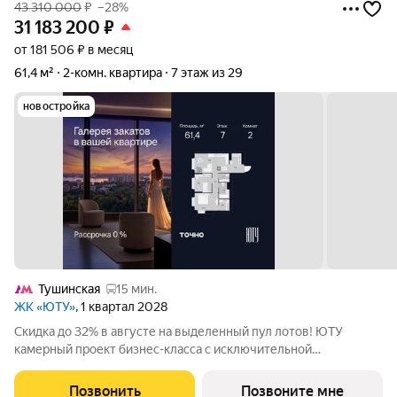
43 310 000
₽
–28%
31 183 200
₽
от 181 506 ₽ в месяц
61,4 м²
2-комн. квартира
7 этаж из 29
новостройка
Тушинская
15 мин.
ЖК «ЮТУ»
, 1 квартал 2028
Скидка до 32% в августе на выделенный пул лотов! ЮТУ
камерный проект бизнес-класса с исключительной
архитектурой, видовыми квартирами и подходом к большой
благоустроенной набережной канала имени Москвы. Проект
Позвонить
Позвоните мне