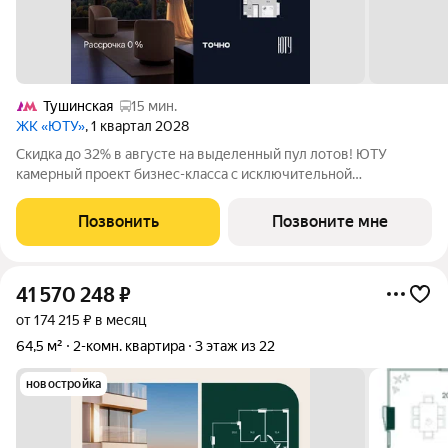
Тушинская
15 мин.
ЖК «ЮТУ»
, 1 квартал 2028
Скидка до 32% в августе на выделенный пул лотов! ЮТУ
камерный проект бизнес-класса с исключительной
архитектурой, видовыми квартирами и подходом к большой
благоустроенной набережной канала имени Москвы. Проект
Позвонить
Позвоните мне
создает идеальный баланс жизни в
41 570 248
₽
от 174 215 ₽ в месяц
64,5 м²
2-комн. квартира
3 этаж из 22
новостройка