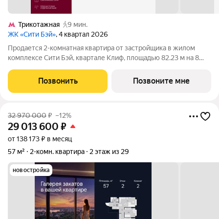
Трикотажная
9 мин.
ЖК «Сити Бэй»
, 4 квартал 2026
Продается 2-комнатная квартира от застройщика в жилом
комплексе Сити Бэй, квартале Клиф, площадью 82.23 м на 8
этаже. Срок сдачи 4 квартал 2026 года. Клиф от Сити Бэй - это
пять Клубных домов на первой линии озелененной
Позвонить
Позвоните мне
набережной Реки Москвы. Со
32 970 000
₽
–12%
29 013 600
₽
от 138 173 ₽ в месяц
57 м²
2-комн. квартира
2 этаж из 29
новостройка