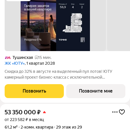
Тушинская
15 мин.
ЖК «ЮТУ»
, 1 квартал 2028
Скидка до 32% в августе на выделенный пул лотов! ЮТУ
камерный проект бизнес-класса с исключительной
архитектурой, видовыми квартирами и подходом к большой
благоустроенной набережной канала имени Москвы. Проект
Позвонить
Позвоните мне
создает идеальный баланс жизни в
53 350 000
₽
от 223 582 ₽ в месяц
61,2 м²
2-комн. квартира
29 этаж из 29