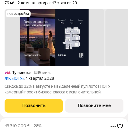
76 м²
2-комн. квартира
13 этаж из 29
новостройка
Тушинская
15 мин.
ЖК «ЮТУ»
, 1 квартал 2028
Скидка до 32% в августе на выделенный пул лотов! ЮТУ
камерный проект бизнес-класса с исключительной
архитектурой, видовыми квартирами и подходом к большой
благоустроенной набережной канала имени Москвы. Проект
Позвонить
Позвоните мне
создает идеальный баланс жизни в
43 310 000
₽
–28%