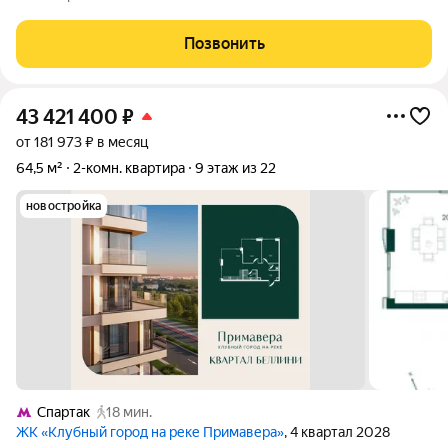
Покровское-Стрешнево. Под панорамными окнами квартир
находится собственный экопарк с
Позвонить
43 421 400
₽
от 181 973 ₽ в месяц
64,5 м²
2-комн. квартира
9 этаж из 22
новостройка
Спартак
18 мин.
ЖК «Клубный город на реке Примавера»
, 4 квартал 2028