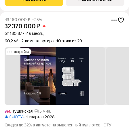
создает идеальный баланс жизни в
43 160 000
₽
–25%
32 370 000
₽
от 180 877 ₽ в месяц
60,2 м²
2-комн. квартира
10 этаж из 29
новостройка
Тушинская
15 мин.
ЖК «ЮТУ»
, 1 квартал 2028
Скидка до 32% в августе на выделенный пул лотов! ЮТУ