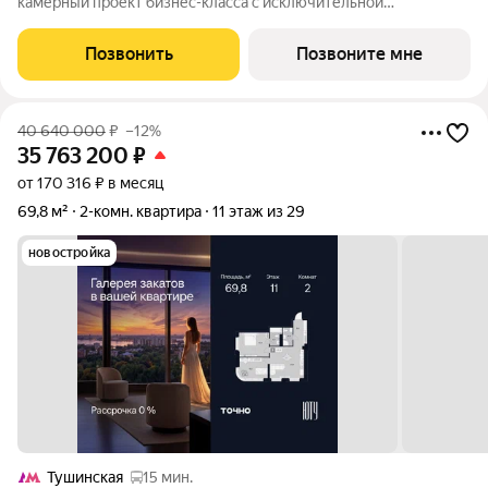
камерный проект бизнес-класса с исключительной
архитектурой, видовыми квартирами и подходом к большой
благоустроенной набережной канала имени Москвы. Проект
Позвонить
Позвоните мне
создает идеальный баланс жизни в
40 640 000
₽
–12%
35 763 200
₽
от 170 316 ₽ в месяц
69,8 м²
2-комн. квартира
11 этаж из 29
новостройка
Тушинская
15 мин.