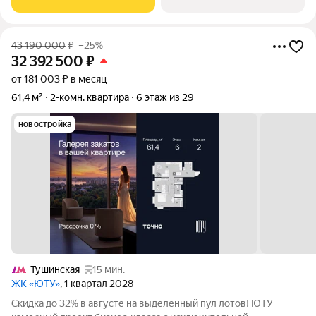
создает идеальный баланс жизни в
43 190 000
₽
–25%
32 392 500
₽
от 181 003 ₽ в месяц
61,4 м²
2-комн. квартира
6 этаж из 29
новостройка
Тушинская
15 мин.
ЖК «ЮТУ»
, 1 квартал 2028
Скидка до 32% в августе на выделенный пул лотов! ЮТУ