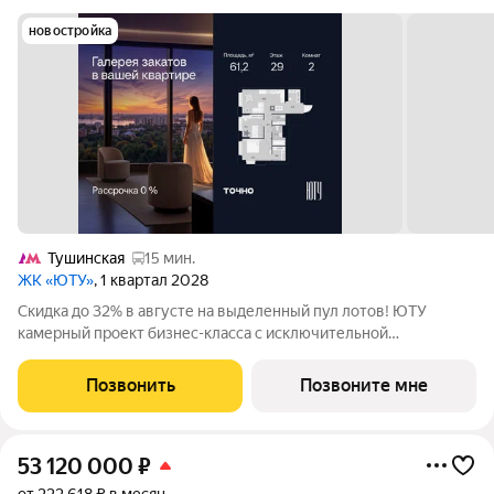
новостройка
Тушинская
15 мин.
ЖК «ЮТУ»
, 1 квартал 2028
Скидка до 32% в августе на выделенный пул лотов! ЮТУ
камерный проект бизнес-класса с исключительной
архитектурой, видовыми квартирами и подходом к большой
благоустроенной набережной канала имени Москвы. Проект
Позвонить
Позвоните мне
создает идеальный баланс жизни в
53 120 000
₽