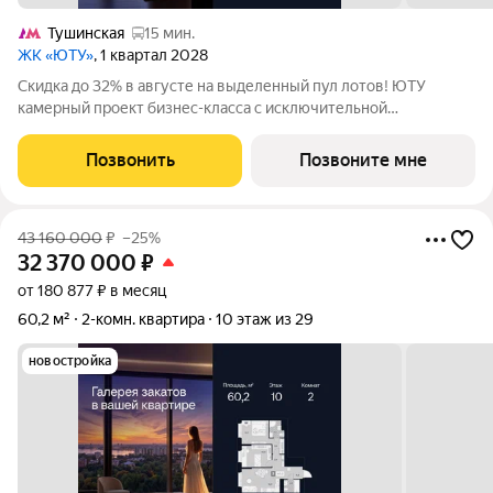
Тушинская
15 мин.
ЖК «ЮТУ»
, 1 квартал 2028
Скидка до 32% в августе на выделенный пул лотов! ЮТУ
камерный проект бизнес-класса с исключительной
архитектурой, видовыми квартирами и подходом к большой
благоустроенной набережной канала имени Москвы. Проект
Позвонить
Позвоните мне
создает идеальный баланс жизни в
43 160 000
₽
–25%
32 370 000
₽
от 180 877 ₽ в месяц
60,2 м²
2-комн. квартира
10 этаж из 29
новостройка