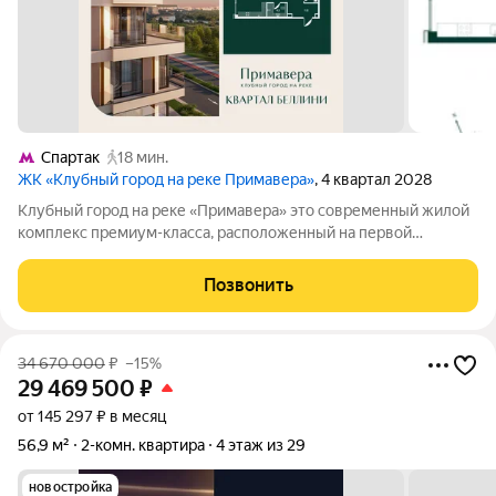
Спартак
18 мин.
ЖК «Клубный город на реке Примавера»
, 4 квартал 2028
Клубный город на реке «Примавера» это современный жилой
комплекс премиум-класса, расположенный на первой
береговой линии Москвы-реки в экологически чистом районе
Покровское-Стрешнево. Под панорамными окнами квартир
Позвонить
находится собственный экопарк с
34 670 000
₽
–15%
29 469 500
₽
от 145 297 ₽ в месяц
56,9 м²
2-комн. квартира
4 этаж из 29
новостройка