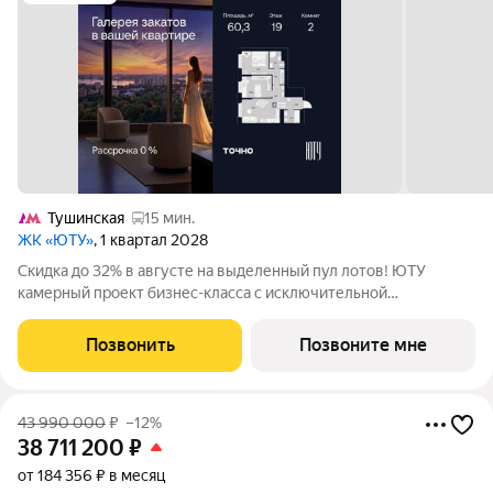
Тушинская
15 мин.
ЖК «ЮТУ»
, 1 квартал 2028
Скидка до 32% в августе на выделенный пул лотов! ЮТУ
камерный проект бизнес-класса с исключительной
архитектурой, видовыми квартирами и подходом к большой
благоустроенной набережной канала имени Москвы. Проект
Позвонить
Позвоните мне
создает идеальный баланс жизни в
43 990 000
₽
–12%
38 711 200
₽
от 184 356 ₽ в месяц