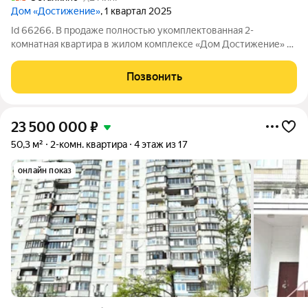
Дом «Достижение»
, 1 квартал 2025
Id 66266. В продаже полностью укомплектованная 2-
комнатная квартира в жилом комплексе «Дом Достижение» от
Sminex. О квартире Общая площадь 65.5 м Кухня-гостиная 22,1
м Спальни 16,3 и 11 м Этаж 12 из 27 Полная сумма в договоре 1
Позвонить
собственник
23 500 000
₽
50,3 м²
2-комн. квартира
4 этаж из 17
онлайн показ