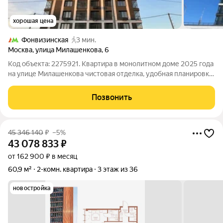
хорошая цена
Фонвизинская
3 мин.
Москва
,
улица Милашенкова
,
6
Код объекта: 2275921. Квартира в монолитном доме 2025 года
на улице Милашенкова чистовая отделка, удобная планировка
и ощущение свежести нового жилья. Заезжай и живи: чистые
стены, ровные полы и готовая к обживанию площадь 45,8 м.
Позвонить
Утренний свет
45 346 140
₽
–5%
43 078 833
₽
от 162 900 ₽ в месяц
60,9 м²
2-комн. квартира
3 этаж из 36
новостройка