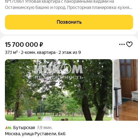
№170861 Угловая квартира с панорамными видами на
Останкинскую башню и город. Просторная планировка: кухня-
гостиная, спальня с выходом на большой балкон (3,8 м), ванная
комната, прихожая. Высокие потолки (3,15 м) и большие окна
Позвонить
на две стороны создают
15 700 000
₽
37,1 м²
2-комн. квартира
2 этаж из 9
Бутырская
9 мин.
Москва
,
улица Руставели
,
6к6