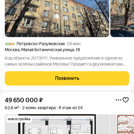
Петровско-Разумовская
8 мин.
Москва
,
Малая Ботаническая улица
,
18
Код объекта: 2073011. Уникальное предложение в одном из
самых зелёных районов Москвы! Продаётся двухкомнатная
квартира площадью 56 кв. м на улице Малая Ботаническая, 18.
Кирпичный дом 1958 года постройки отличается своей
Позвонить
надёжностью и долговечностью.
49 650 000
₽
62,6 м²
2-комн. квартира
8 этаж из 54
новостройка