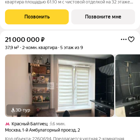
квартира площадью 61.10 м с чистовой отделкой на 32 этаже
36 этажного дома в корпусе Сиена. ЖК Симфония 34 -
концептуально новый жилой комплекс премиум-класса с
Позвонить
Позвоните мне
подземной парковкой, состоит из
21 000 000
₽
37,9 м²
2-комн. квартира
5 этаж из 9
3D-тур
Красный Балтиец
6 мин.
Москва
,
1-й Амбулаторный проезд
,
2
Код объекта: 2260694. Предлагается уютная 2-комнатная