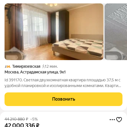
Тимирязевская
12 мин.
Москва
,
Астрадамская улица
,
9к1
Id 391170. Светлая двухкомнатная квартира площадью 37,5 м с
удобной планировкой и изолированными комнатами. Квартира
расположена на 9-м этаже 9-этажного дома. Последний этаж
это отсутствие соседей сверху, больше тишины и красивые
Позвонить
панорамные виды из
44 210 880
₽
–5%
42 000 336
₽