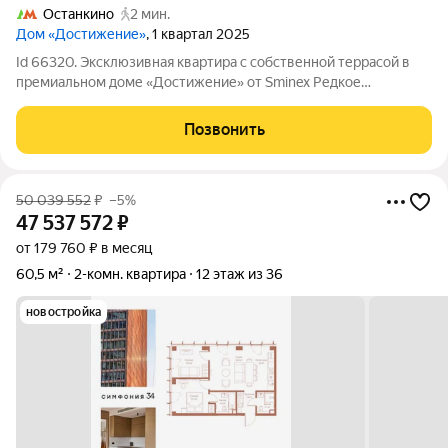
Останкино
2 мин.
Дом «Достижение»
, 1 квартал 2025
Id 66320. Эксклюзивная квартира с собственной террасой в
премиальном доме «Достижение» от Sminex Редкое
предложение в премиальном доме от Sminex. Квартира с
собственной террасой 5 м, выходящей в тихий
Позвонить
благоустроенный внутренний двор. Это уютное
50 039 552
₽
–5%
47 537 572
₽
от 179 760 ₽ в месяц
60,5 м²
2-комн. квартира
12 этаж из 36
новостройка