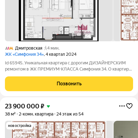
Дмитровская
4 мин.
ЖК «Симфония 34»
, 4 квартал 2024
Id 65945. Уникальная квартира с дорогим ДИЗАЙНЕРСКИМ
ремонтом в ЖК ПРЕМИУМ-КЛАССА Симфония 34. О квартире:
-Индивидуальный дизайн-проект заточек под максимум
комфорта -Уникальные цвета создают визуальный комфорт
Позвонить
-Полностью укомплектована мебелью и
23 900 000
₽
38 м²
2-комн. квартира
24 этаж из 54
новостройка