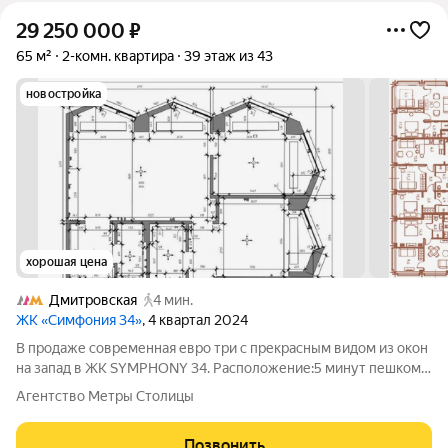
29 250 000
₽
65 м²
2-комн. квартира
39 этаж из 43
новостройка
хорошая цена
Дмитровская
4 мин.
ЖК «Симфония 34»
, 4 квартал 2024
В продаже современная евро три с прекрасным видом из окон
на запад в ЖК SYMPHONY 34. Расположение:5 минут пешком
до метро "Дмитровская"; 5 минут на автомобиле до ТТК. В
Агентство Метры Столицы
пешей доступности есть все возможные элементы
инфраструктуры, в том числе школы
Позвонить