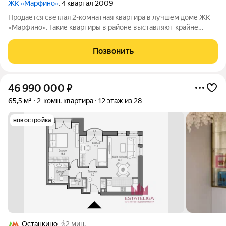
ЖК «Марфино»
, 4 квартал 2009
Продается светлая 2-комнатная квартира в лучшем доме ЖК
«Марфино». Такие квартиры в районе выставляют крайне
редко. КВАРТИРА: 2 изолированные комнаты, просторная
кухня, застекленная лоджия с системой хранения IKEA. Ремонт
Позвонить
2019 г.: полная замена
46 990 000
₽
65,5 м²
2-комн. квартира
12 этаж из 28
новостройка
Останкино
2 мин.