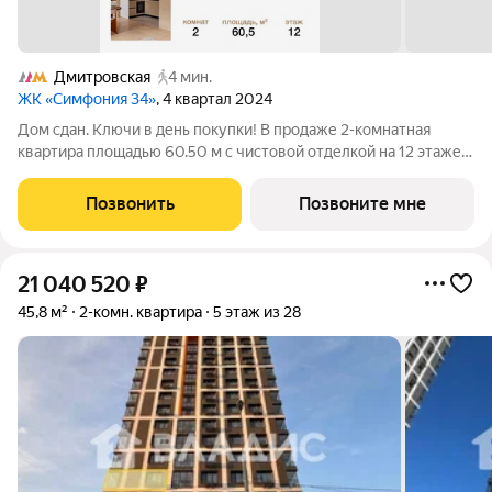
Дмитровская
4 мин.
ЖК «Симфония 34»
, 4 квартал 2024
Дом сдан. Ключи в день покупки! В продаже 2-комнатная
квартира площадью 60.50 м с чистовой отделкой на 12 этаже
36 этажного дома в корпусе Сиена. ЖК Симфония 34 -
концептуально новый жилой комплекс премиум-класса с
Позвонить
Позвоните мне
подземной парковкой, состоит из
21 040 520
₽
45,8 м²
2-комн. квартира
5 этаж из 28