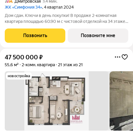
Дмитровская
4 мин.
ЖК «Симфония 34»
, 4 квартал 2024
Дом сдан. Ключи в день покупки! В продаже 2-комнатная
квартира площадью 60.90 м с чистовой отделкой на 34 этаже
36 этажного дома в корпусе Сиена. ЖК Симфония 34 -
концептуально новый жилой комплекс премиум-класса с
Позвонить
Позвоните мне
подземной парковкой, состоит из
47 500 000
₽
55,6 м²
2-комн. квартира
21 этаж из 21
новостройка