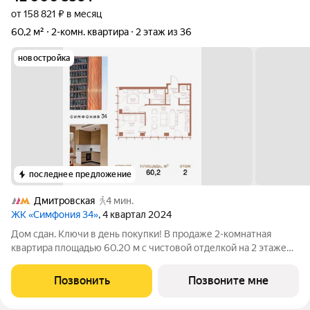
от 158 821 ₽ в месяц
60,2 м²
2-комн. квартира
2 этаж из 36
новостройка
последнее предложение
Дмитровская
4 мин.
ЖК «Симфония 34»
, 4 квартал 2024
Дом сдан. Ключи в день покупки! В продаже 2-комнатная
квартира площадью 60.20 м с чистовой отделкой на 2 этаже
36 этажного дома в корпусе Сиена. ЖК Симфония 34 -
концептуально новый жилой комплекс премиум-класса с
Позвонить
Позвоните мне
подземной парковкой, состоит из