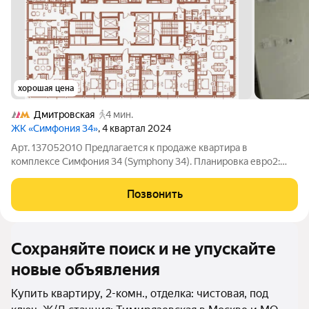
хорошая цена
Дмитровская
4 мин.
ЖК «Симфония 34»
, 4 квартал 2024
Арт. 137052010 Предлагается к продаже квартира в
комплексе Симфония 34 (Symphony 34). Планировка евро2:
кухня-гостиная и спальня. Отделка white box. Панорамные окна
с теплым алюминиевым профилем. Есть форточка. В квартиру
Позвонить
заведено оборудование под
Сохраняйте поиск и не упускайте
новые объявления
Купить квартиру, 2-комн., отделка: чистовая, под