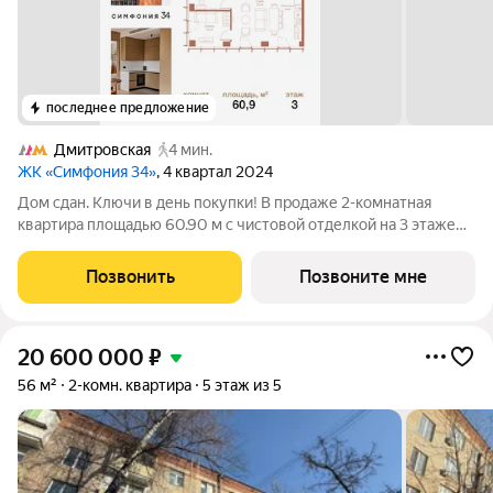
последнее предложение
Дмитровская
4 мин.
ЖК «Симфония 34»
, 4 квартал 2024
Дом сдан. Ключи в день покупки! В продаже 2-комнатная
квартира площадью 60.90 м с чистовой отделкой на 3 этаже
36 этажного дома в корпусе Сиена. ЖК Симфония 34 -
концептуально новый жилой комплекс премиум-класса с
Позвонить
Позвоните мне
подземной парковкой, состоит из
20 600 000
₽
56 м²
2-комн. квартира
5 этаж из 5