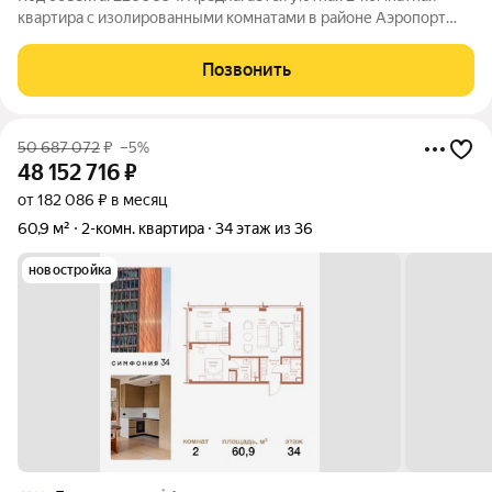
квартира с изолированными комнатами в районе Аэропорт
(САО) для пары с ребенком или семьи, ценящей личное
пространство! Описание квартиры: Уютная квартира с
Позвонить
дизайнерским ремонтом; Изолированные
50 687 072
₽
–5%
48 152 716
₽
от 182 086 ₽ в месяц
60,9 м²
2-комн. квартира
34 этаж из 36
новостройка