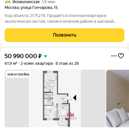
Фонвизинская
9 мин.
Москва
,
улица Гончарова
,
15
Код объекта: 2175278. Продаётся отличная квартира в
экологически чистом, тихом и зеленом районе в шаговой
доступности от метро около Гончаровского парка! Квартира
укомплектована всей необходимой техникой, оборудованием
Позвонить
и кондиционирована!
50 990 000
₽
61,9 м²
2-комн. квартира
8 этаж из 28
новостройка