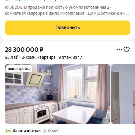
Id 65209. В продаже полностью укомплектованная 2-
комнатная квартира в жилом комплексе «Дом Достижение» от
Sminex. О квартире Общая площадь 61 м Кухня-гостиная 37 м
Спальня 15 м Этаж 6 из 28 Полная сумма в договоре 1
Позвонить
собственник Быстрый
28 300 000
₽
53,4 м²
2-комн. квартира
9 этаж из 17
новостройка
Фонвизинская
10 мин.