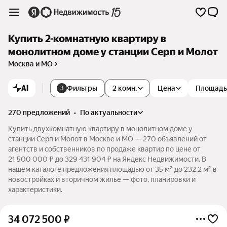
Купить 2-комнатную квартиру в
монолитном доме у станции Серп и Молот
Москва и МО
AI
Фильтры
2 комн.
Цена
Площадь
3
270 предложений
•
по актуальности
Купить двухкомнатную квартиру в монолитном доме у
станции Серп и Молот в Москве и МО — 270 объявлений от
агентств и собственников по продаже квартир по цене от
21 500 000 ₽ до 329 431 904 ₽ на Яндекс Недвижимости. В
нашем каталоге предложения площадью от 35 м² до 232,2 м² в
новостройках и вторичном жилье — фото, планировки и
характеристики.
34 072 500
₽