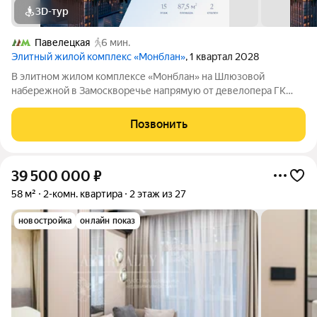
3D-тур
Павелецкая
6 мин.
Элитный жилой комплекс «Монблан»
, 1 квартал 2028
В элитном жилом комплексе «Монблан» на Шлюзовой
набережной в Замоскворечье напрямую от девелопера ГК
«Галс-Девелопмент» представлена 2-комнатная квартира
квартира на 15 этаже общей площадью 87.50 м. Квартира
Позвонить
предлагается без отделки. «Монблан»
39 500 000
₽
58 м²
2-комн. квартира
2 этаж из 27
новостройка
онлайн показ