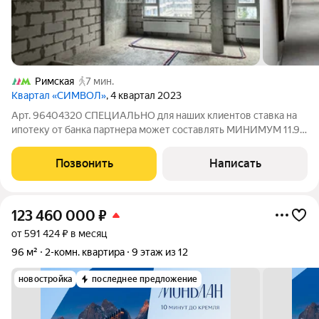
Римская
7 мин.
Квартал «СИМВОЛ»
, 4 квартал 2023
Арт. 96404320 СПЕЦИАЛЬНО для наших клиентов ставка на
ипотеку от банка партнера может составлять МИНИМУМ 11.9
%! Хотите улучшенные условия? Тогда ЗВОНИТЕ! Продаётся
видовая трехкомнатная квартира в ЖК бизнес-класса "Символ
Позвонить
Написать
"Слобода! Расположен в
123 460 000
₽
от 591 424 ₽ в месяц
96 м²
2-комн. квартира
9 этаж из 12
новостройка
последнее предложение