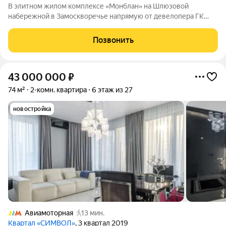
В элитном жилом комплексе «Монблан» на Шлюзовой
набережной в Замоскворечье напрямую от девелопера ГК
«Галс-Девелопмент» представлена 2-комнатная квартира
квартира на 15 этаже общей площадью 93.40 м. Квартира
Позвонить
предлагается без отделки. «Монблан»
43 000 000
₽
74 м²
2-комн. квартира
6 этаж из 27
новостройка
Авиамоторная
13 мин.
Квартал «СИМВОЛ»
, 3 квартал 2019