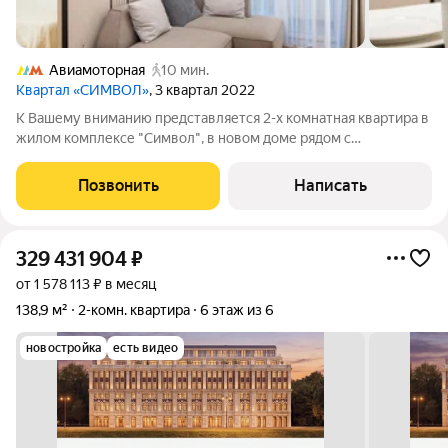
Авиамоторная
10 мин.
Квартал «СИМВОЛ»
, 3 квартал 2022
К Вашему вниманию представляется 2-х комнатная квартира в
жилом комплексе "Символ", в новом доме рядом с
"Бауманский лицем". Формат квартиры евро трехкомнатная.
Квартира делалась для себя - с современным , дизайнерским
Позвонить
Написать
ремонтом. Установлена система
329 431 904
₽
от 1 578 113 ₽ в месяц
138,9 м²
2-комн. квартира
6 этаж из 6
новостройка
есть видео