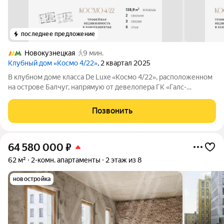
последнее предложение
Новокузнецкая
9 мин.
Клубный дом «Космо 4/22»
, 2 квартал 2025
В клубном доме класса De Luxe «Космо 4/22», расположенном
на острове Балчуг, напрямую от девелопера ГК «Галс-
Девелопмент» представлена 2-комнатная квартира на 6 этаже
общей площадью 138.90 м. Квартира предлагается без
Позвонить
отделки, со свободной
64 580 000
₽
62 м²
2-комн. апартаменты
2 этаж из 8
новостройка