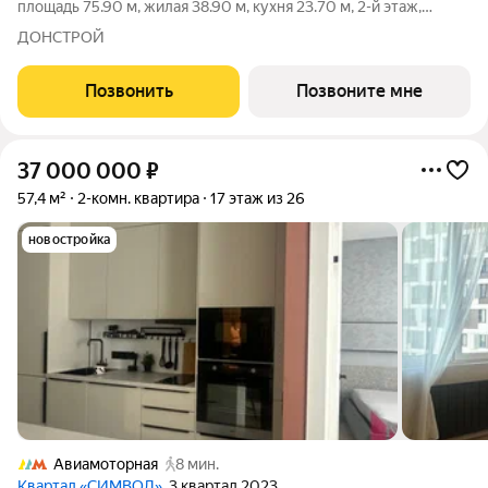
площадь 75.90 м, жилая 38.90 м, кухня 23.70 м, 2-й этаж,
жилой квартал «Гордость», корпус 36 (секция 2). Срок сдачи: 2
ДОНСТРОЙ
квартал 2029 года. Позвоните сейчас и забронируйте
квартиру! Квартал
Позвонить
Позвоните мне
37 000 000
₽
57,4 м²
2-комн. квартира
17 этаж из 26
новостройка
Авиамоторная
8 мин.
Квартал «СИМВОЛ»
, 3 квартал 2023