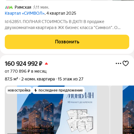
Римская
11 мин.
Квартал «СИМВОЛ»
, 4 квартал 2025
Id 62851. ПОЛНАЯ СТОИМОСТЬ В ДКП! В продаже
двухкомнатная квартира в ЖК бизнес класса "Символ". О
квартире: + Удобная планировка с двумя изолированными
комнатами, просторной кухней-гостиной и двумя санузлами
Позвонить
позволяет реализовать любые дизайнерские
160 924 992
₽
от 770 896 ₽ в месяц
87,5 м²
2-комн. квартира
15 этаж из 27
новостройка
последнее предложение