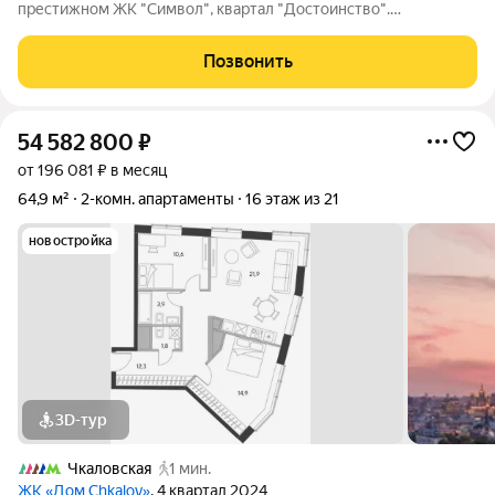
престижном ЖК "Символ", квартал "Достоинство".
Расположенная на 6 этаже, эта квартира площадью 72 кв.м
предлагает идеальное сочетание современного дизайна и
Позвонить
высоких технологий. Особенности квартиры: -
54 582 800
₽
от 196 081 ₽ в месяц
64,9 м²
2-комн. апартаменты
16 этаж из 21
новостройка
3D-тур
Чкаловская
1 мин.
ЖК «Дом Chkalov»
, 4 квартал 2024