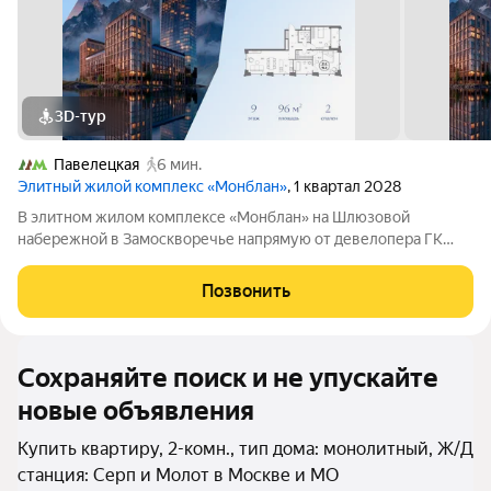
3D-тур
Павелецкая
6 мин.
Элитный жилой комплекс «Монблан»
, 1 квартал 2028
В элитном жилом комплексе «Монблан» на Шлюзовой
набережной в Замоскворечье напрямую от девелопера ГК
«Галс-Девелопмент» представлена 2-комнатная квартира
квартира на 9 этаже общей площадью 96.00 м. Квартира
Позвонить
предлагается без отделки. «Монблан»
Сохраняйте поиск и не упускайте
новые объявления
Купить квартиру, 2-комн., тип дома: монолитный, Ж/Д
станция: Серп и Молот в Москве и МО