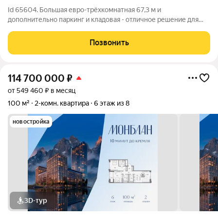
Id 65604. Большая евро-трёхкомнатная 67,3 м и
дополнительно паркинг и кладовая - отличное решение для
комфортной жизни в новом ЖК бизнес-класса Много больших
окон Просторная кухня-гостиная 2 совмещённых санузла
Позвонить
Современная планировка евро-формата с
114 700 000
₽
от 549 460 ₽ в месяц
100 м²
2-комн. квартира
6 этаж из 8
новостройка
3D-тур