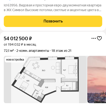
Id 63956. Видовая и просторная евро-двухкомнатная квартира
в ЖК Символ Высокие потолки, светлые и акцентные цвета в
отделке, обилие зеркал и освещения создают неповторимую
атмосферу Изолированная спальня площадью почти 16 м
Позвонить
Огромная кухня-гостинная
54 012 500
₽
от 194 032 ₽ в месяц
72,1 м²
2-комн. апартаменты
18 этаж из 21
новостройка