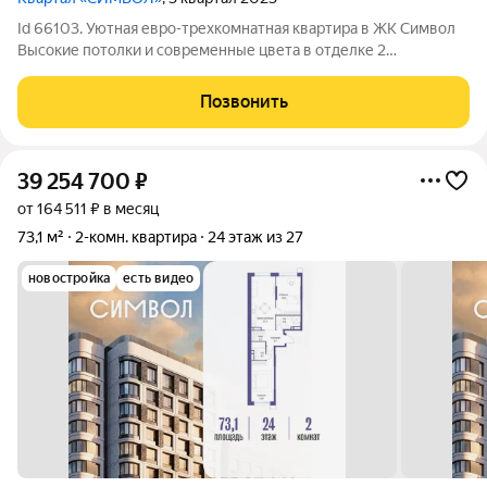
Id 66103. Уютная евро-трехкомнатная квартира в ЖК Символ
Высокие потолки и современные цвета в отделке 2
изолированные комнаты Функциональная кухня-гостиная
Продуманный ремонт позволяет извлечь максимум пользы с
Позвонить
разными вариантами освещения
39 254 700
₽
от 164 511 ₽ в месяц
73,1 м²
2-комн. квартира
24 этаж из 27
новостройка
есть видео