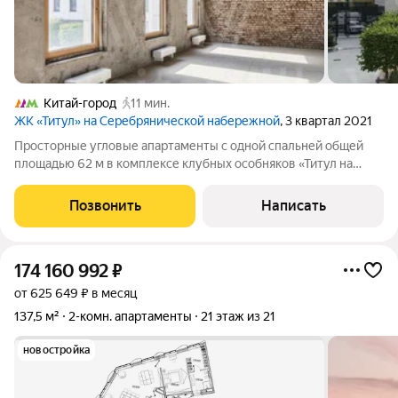
Китай-город
11 мин.
ЖК «Титул» на Серебрянической набережной
, 3 квартал 2021
Просторные угловые апартаменты с одной спальней общей
площадью 62 м в комплексе клубных особняков «Титул на
Серебрянической». Апартаменты без отделки расположены на
втором этаже в корпусе 2. Возможная планировка: кухня-
Позвонить
Написать
гостиная, мастер-спальня с
174 160 992
₽
от 625 649 ₽ в месяц
137,5 м²
2-комн. апартаменты
21 этаж из 21
новостройка