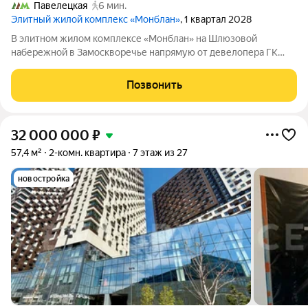
Павелецкая
6 мин.
Элитный жилой комплекс «Монблан»
, 1 квартал 2028
В элитном жилом комплексе «Монблан» на Шлюзовой
набережной в Замоскворечье напрямую от девелопера ГК
«Галс-Девелопмент» представлена 2-комнатная квартира
квартира на 6 этаже общей площадью 100.00 м. Квартира
Позвонить
предлагается без отделки. «Монблан»
32 000 000
₽
57,4 м²
2-комн. квартира
7 этаж из 27
новостройка