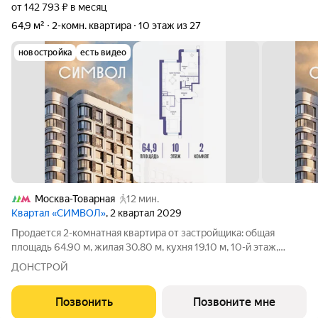
от 142 793 ₽ в месяц
64,9 м²
2-комн. квартира
10 этаж из 27
новостройка
есть видео
Москва-Товарная
12 мин.
Квартал «СИМВОЛ»
, 2 квартал 2029
Продается 2-комнатная квартира от застройщика: общая
площадь 64.90 м, жилая 30.80 м, кухня 19.10 м, 10-й этаж,
жилой квартал «Гордость», корпус 36 (секция 5). Срок сдачи: 2
ДОНСТРОЙ
квартал 2029 года. Позвоните сейчас и забронируйте
квартиру! Квартал
Позвонить
Позвоните мне