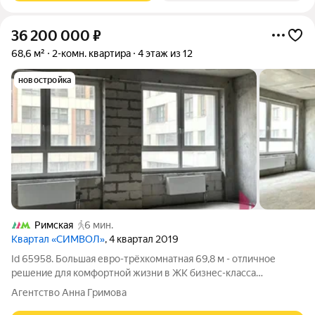
36 200 000
₽
68,6 м²
2-комн. квартира
4 этаж из 12
новостройка
Римская
6 мин.
Квартал «СИМВОЛ»
, 4 квартал 2019
Id 65958. Большая евро-трёхкомнатная 69,8 м - отличное
решение для комфортной жизни в ЖК бизнес-класса
Просторная кухня-гостиная 2 совмещённых санузла Большая
Агентство Анна Гримова
остеклённая лоджия Современная планировка евро-формата с