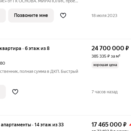
с» от ГК ОСНОВА. МИРАПОЛИС проект
бы рядом было всё для работы, отдыха и
з четырех башен с авторскими
Позвоните мне
18 июля 2023
24 700 000
₽
 квартира · 6 этаж из 8
385 335 ₽ за м²
180
хорошая цена
обственник, полная сумма в ДКП. Быстрый
7 часов назад
17 465 000
₽
е апартаменты · 14 этаж из 33