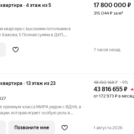
17 800 000
₽
 квартира · 4 этаж из 5
315 044 ₽ за м²
я квартира с высокими потолками в
 Бажова, 5 Полная сумма в ДКП,
а. Подойдет под ипотеку .
7 часов назад
48 150 168
₽
–9%
я квартира · 13 этаж из 23
43 816 655
₽
от 172 973 ₽ в месяц
2027
е премиум-класса МИРА рядом с ВДНХ, в
ации, которая играет особую роль в
ений москвичей. 2-комнатная квартира
ожена в корпусе 2, на 13 этаже 23
Позвоните мне
1 августа 2026