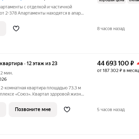
хорошая цена
онла
партаменты с отделкой и частичной
Лот 2-378 Апартаменты находятся в апарт-
 Квартал», расположенном на северо-
средственной близости от Ботанического
8 часов назад
44 693 100
₽
 квартира · 12 этаж из 23
от 187 302 ₽ в месяц
12 мин.
2026
 2-комнатная квартира площадью 73.3 м
мплексе «Союз». Квартал здоровой жизни
дным количеством олимпийских видов
ля хоккея и фигурного катания, -
Позвоните мне
5 часов назад