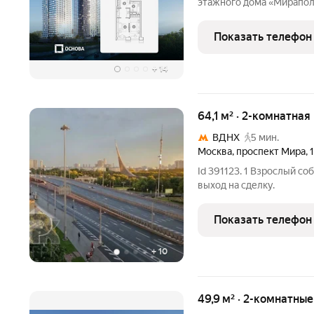
этажного дома «Мираполи
для тех, кому важно, что
жизни. Проект состоит и
Показать телефон
стеклянными
+
14
64,1 м² · 2-комнатная
ВДНХ
5 мин.
Москва
,
проспект Мира
,
Id 391123. 1 Взрослый с
выход на сделку.
Показать телефон
+
10
49,9 м² · 2-комнатны