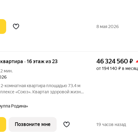
ажный дом, своя парковка, тихое и
домов все объекты инфраструктуры.
8 мая 2026
46 324 560
₽
я квартира · 16 этаж из 23
от 194 140 ₽ в месяц
12 мин.
2026
 2-комнатная квартира площадью 73.4 м
мплексе «Союз». Квартал здоровой жизни
дным количеством олимпийских видов
ля хоккея и фигурного катания, -
руппа Родина»
Позвоните мне
19 часов назад