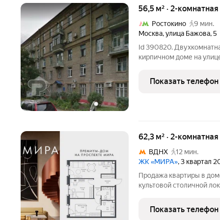
56,5 м² · 2-комнатная
Ростокино
9 мин.
Москва
,
улица Бажова
,
5
Id 390820. Двухкомнатна
кирпичном доме на улице
квартира требует ремонт
Показать телефон
62,3 м² · 2-комнатна
ВДНХ
12 мин.
ЖК «МИРА»
, 3 квартал 
Продажа квартиры в дом
культовой столичной лок
жизни нескольких покол
площадью 62.29 м распол
Показать телефон
этажного дома.