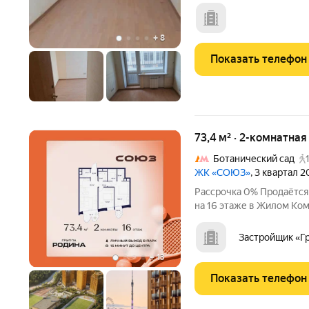
Теплый кирпичный пятиэт
зелёное место. Рядом с 
Огромный парк.
+
8
Показать телефон
73,4 м² · 2-комнатна
Ботанический сад
ЖК «СОЮЗ»
, 3 квартал 
Рассрочка 0% Продаётся
на 16 этаже в Жилом Ко
премиум-класса с рекор
спорта: - Ледовая арена д
Застройщик «Г
Футбольные
+
13
Показать телефон