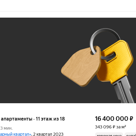
Ж
До 100 тыс. ₽
16 400 000
₽
е апартаменты · 11 этаж из 18
343 096 ₽ за м²
13 мин.
дарный квартал»
, 2 квартал 2023