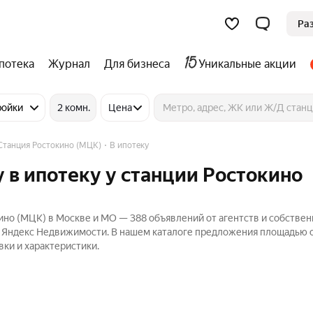
Ра
потека
Журнал
Для бизнеса
Уникальные акции
ройки
2 комн.
Цена
Станция Ростокино (МЦК)
В ипотеку
 в ипотеку у станции Ростокино
ино (МЦК) в Москве и МО — 388 объявлений от агентств и собствен
на Яндекс Недвижимости. В нашем каталоге предложения площадью о
вки и характеристики.