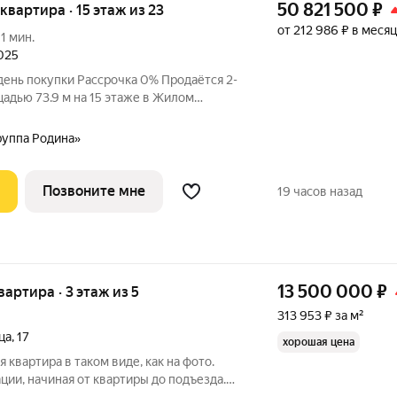
50 821 500
₽
 квартира · 15 этаж из 23
от 212 986 ₽ в месяц
11 мин.
2025
день покупки Рассрочка 0% Продаётся 2-
адью 73.9 м на 15 этаже в Жилом
тал здоровой жизни премиум-класса с
олимпийских видов спорта: - Ледовая
руппа Родина»
Позвоните мне
19 часов назад
13 500 000
₽
квартира · 3 этаж из 5
313 953 ₽ за м²
ца
,
17
хорошая цена
квартира в таком виде, как на фото.
ии, начиная от квартиры до подъезда.