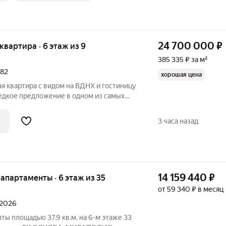
24 700 000
₽
 квартира · 6 этаж из 9
385 335 ₽ за м²
182
хорошая цена
я квартира с видом на ВДНХ и гостиницу
редкое предложение в одном из самых
квы. Квартира общей площадью 64,1 кв.м
естом этаже восьмиэтажного кирпичного
3 часа назад
14 159 440
₽
е апартаменты · 6 этаж из 35
от 59 340 ₽ в месяц
 2026
ты площадью 37.9 кв.м. на 6-м этаже 33