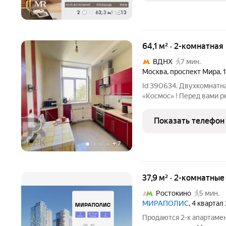
+
16
64,1 м² · 2-комнатная
ВДНХ
7 мин.
Москва
,
проспект Мира
,
Id 390634. Двухкомнатна
«Космос» ! Перед вами 
узнаваемых локаций Мос
метра расположена на ш
Показать телефон
дома 1957
+
7
37,9 м² · 2-комнатны
Ростокино
5 мин.
МИРАПОЛИС
, 4 квартал
Продаются 2-к апартамен