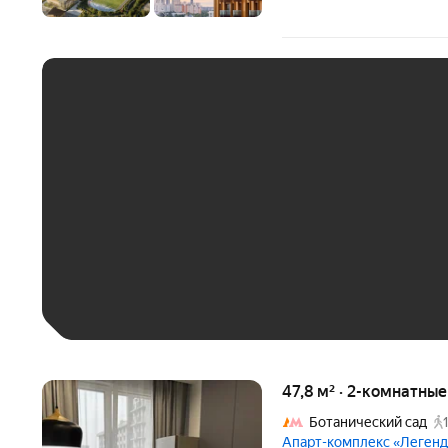
ЕЖЕМЕСЯЧНЫЙ ПЛАТЁ
До 30 тыс. ₽
До 50 тыс. ₽
До 70 тыс. ₽
Больше 100 тыс. ₽
47,8 м² · 2-комнатны
Ботанический сад
Апарт-комплекс «Леген