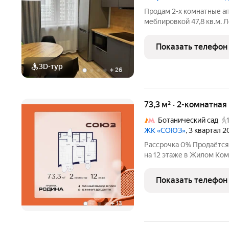
Продам 2-х комнатные а
меблировкой 47,8 кв.м. 
комплексе «Легендарный
востоке столицы, в непо
Показать телефон
сада. С
3D-тур
+
26
73,3 м² · 2-комнатная
Ботанический сад
ЖК «СОЮЗ»
, 3 квартал 
Рассрочка 0% Продаётся
на 12 этаже в Жилом Ко
премиум-класса с рекор
спорта: - Ледовая арена д
Показать телефон
Футбольные
+
13