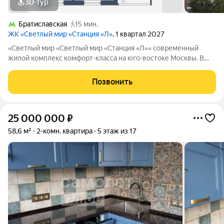
3D-тур
Братиславская
15 мин.
ЖК «Светлый мир «Станция «Л»
, 1 квартал 2027
«Светлый мир «Светлый мир «Станция «Л»» современный
жилой комплекс комфорт-класса на юго-востоке Москвы. В
составе жилого комплекса 5 жилых корпусов,
благоустроенные дворы без машин, детские игровые
Позвонить
комплексы, спортивные площадки и многое другое.
25 000 000
₽
58,6 м²
2-комн. квартира
5 этаж из 17