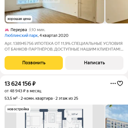
хорошая цена
Перерва
10 мин.
Люблинский парк
, 4 квартал 2020
Арт. 138945756 ИПOTЕKA OТ 11,9% СПЕЦИАЛЬHЫЕ УCЛОBИЯ
ОТ БАНKOВ-ПAPTHЁPОВ, ДОCTУПHЫE НAШИМ KЛИЕHTАM!
Ищете новую квартиру? Продаётся 2-комнатная квартира в
ЖК «Люблинский парк» Жилой комплекс по праву называют
Позвонить
Написать
«городом в городе»: здесь продумано всё
13 624 156
₽
от 48 943 ₽ в месяц
53,5 м²
2-комн. квартира
2 этаж из 25
новостройка