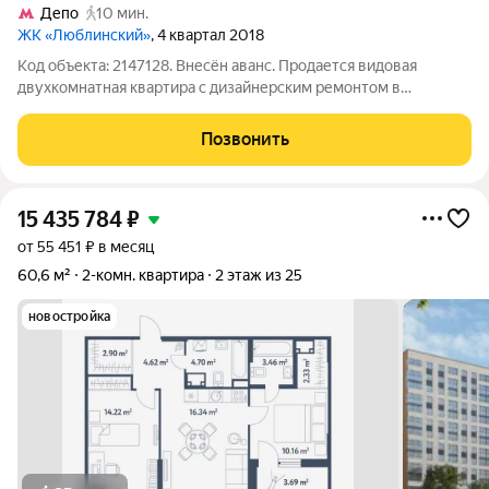
Депо
10 мин.
ЖК «Люблинский»
, 4 квартал 2018
Код объекта: 2147128. Внесён аванс. Продается видовая
двухкомнатная квартира с дизайнерским ремонтом в
современном жилом комплексе ЖК «Люблинский»,
расположенном в зеленом и благоустроенном районе
Позвонить
Москвы. Квартира полностью готова к проживанию -
15 435 784
₽
от 55 451 ₽ в месяц
60,6 м²
2-комн. квартира
2 этаж из 25
новостройка