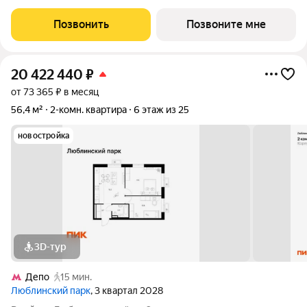
Вторая очередь ВЕЙВ представляет собой архитектурный
ансамбль из семи корпусов переменной этажности,
Позвонить
Позвоните мне
объединенных общим стилобатом, в
20 422 440
₽
от 73 365 ₽ в месяц
56,4 м²
2-комн. квартира
6 этаж из 25
новостройка
3D-тур
Депо
15 мин.
Люблинский парк
, 3 квартал 2028