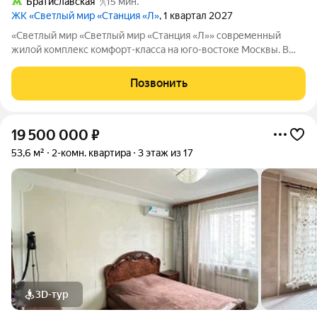
Братиславская
15 мин.
ЖК «Светлый мир «Станция «Л»
, 1 квартал 2027
«Светлый мир «Светлый мир «Станция «Л»» современный
жилой комплекс комфорт-класса на юго-востоке Москвы. В
составе жилого комплекса 5 жилых корпусов,
благоустроенные дворы без машин, детские игровые
Позвонить
комплексы, спортивные площадки и многое другое.
19 500 000
₽
53,6 м²
2-комн. квартира
3 этаж из 17
3D-тур