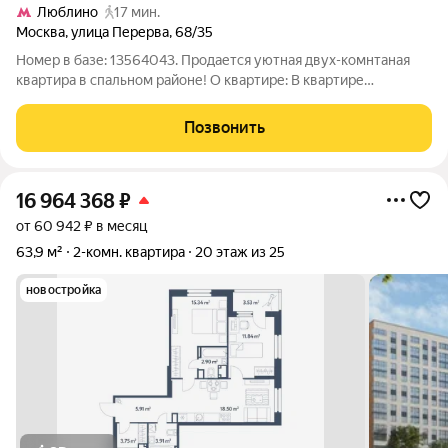
Люблино
17 мин.
Москва
,
улица Перерва
,
68/35
Номер в базе: 13564043. Продается уютная двух-комнтаная
квартира в спальном районе! О квартире: В квартире
первоначально был сделан качественный ремонт именно по
этому сейчас не требуется больших вложений, можно сразу
Позвонить
комфортно проживать На полу
16 964 368
₽
от 60 942 ₽ в месяц
63,9 м²
2-комн. квартира
20 этаж из 25
новостройка