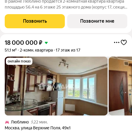
В районе Люблино продаётся 2-комнатная квартира квартира
площадью 56.4 на 6 этаже 25 этажного дома (корпус 17, секция
1) в проекте ПИК «Люблинский парк». Удобное расположение
15 минут пешком до станции метро «Братиславская» и МЦД
Позвонить
Позвоните мне
«Перерва». 11 минут
18 000 000
₽
51,1 м²
2-комн. квартира
17 этаж из 17
онлайн показ
Люблино
22 мин.
Москва
,
улица Верхние Поля
,
49к1