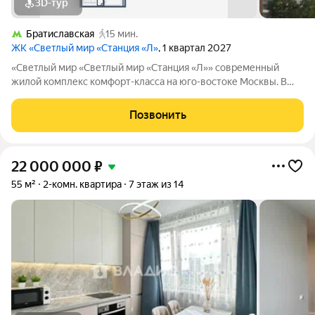
3D-тур
Братиславская
15 мин.
ЖК «Светлый мир «Станция «Л»
, 1 квартал 2027
«Светлый мир «Светлый мир «Станция «Л»» современный
жилой комплекс комфорт-класса на юго-востоке Москвы. В
составе жилого комплекса 5 жилых корпусов,
благоустроенные дворы без машин, детские игровые
Позвонить
комплексы, спортивные площадки и многое другое.
22 000 000
₽
55 м²
2-комн. квартира
7 этаж из 14