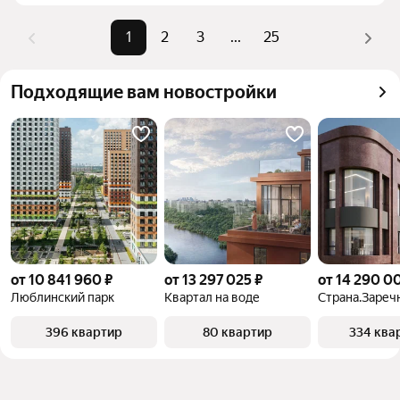
комбинации фильтров, например «» или «»
Помимо удобной сортировки по цене продажи вы 
1
2
3
...
25
можете отсортировать результаты по стоимости 
квадратного метра или площади
Подходящие вам новостройки
от 10 841 960 ₽
от 13 297 025 ₽
от 14 290 0
Люблинский парк
Квартал на воде
Страна.Зареч
396 квартир
80 квартир
334 ква