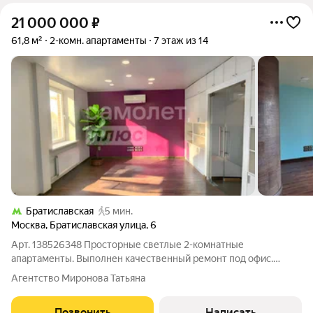
21 000 000
₽
61,8 м²
2-комн. апартаменты
7 этаж из 14
Братиславская
5 мин.
Москва
,
Братиславская улица
,
6
Арт. 138526348 Просторные светлые 2-комнатные
апартаменты. Выполнен качественный ремонт под офис.
Прихожая с зоной ресепшн отделана натуральным камнем.
Агентство Миронова Татьяна
Кухня оборудована, как офисная. Высота потолков 3 м. Окна
выходят во двор, есть застекленный
Позвонить
Написать