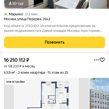
3D-тур
Марьино
12 мин.
Москва
,
улица Перерва
,
26к2
Код объекта: 2150492. Исключительное предложение на
рынке недвижимости в Даной локации Москвы: просторная
двухкомнатная квартира площадью 55 кв. м на улице Перерва,
26к2. В данной квартире после ремонта никто не жил , вся
Позвонить
техника и мебель новая. Вы
16 210 112
₽
от 58 233 ₽ в месяц
63,9 м²
2-комн. квартира
15 этаж из 25
новостройка