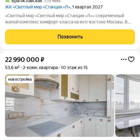
Братиславская
15 мин.
ЖК «Светлый мир «Станция «Л»
, 1 квартал 2027
«Светлый мир «Светлый мир «Станция «Л»» современный
жилой комплекс комфорт-класса на юго-востоке Москвы. В
составе жилого комплекса 5 жилых корпусов,
благоустроенные дворы без машин, детские игровые
Позвонить
комплексы, спортивные площадки и многое другое.
22 990 000
₽
53,6 м²
2-комн. квартира
10 этаж из 15
новостройка