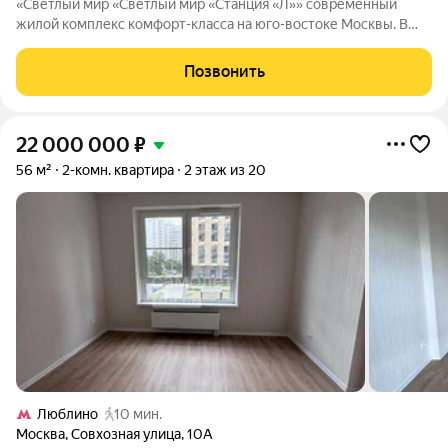
«Светлый мир «Светлый мир «Станция «Л»» современный
жилой комплекс комфорт-класса на юго-востоке Москвы. В
составе жилого комплекса 5 жилых корпусов,
благоустроенные дворы без машин, детские игровые
Позвонить
комплексы, спортивные площадки и многое другое.
22 000 000
₽
56 м²
2-комн. квартира
2 этаж из 20
Люблино
10 мин.
Москва
,
Совхозная улица
,
10А