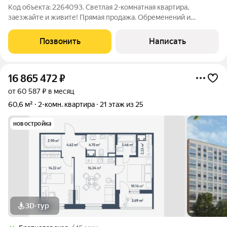
Код объекта: 2264093. Светлая 2-комнатная квартира,
заезжайте и живите! Прямая продажа. Обременений и
задолженностей нет, ежегодный налог в год символический в
районе 5000 рублей, оперативный выход на сделку. В
Позвонить
Написать
договоре полная стоимость. Уютная
16 865 472
₽
от 60 587 ₽ в месяц
60,6 м²
2-комн. квартира
21 этаж из 25
новостройка
3D-тур