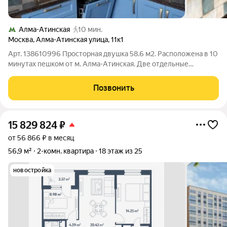
Алма-Атинская
10 мин.
Москва
,
Алма-Атинская улица
,
11к1
Арт. 138610996 Просторная двушка 58.6 м2. Расположена в 10
минутах пешком от м. Алма-Атинская. Две отдельные
комнаты: гостинная 19 м2, спальня 14,8 м2; кухня 10 м2 очень
светлая и просторная; санузел раздельный. Потолки 2,70 м.
Позвонить
Квартира расположена
15 829 824
₽
от 56 866 ₽ в месяц
56,9 м²
2-комн. квартира
18 этаж из 25
новостройка