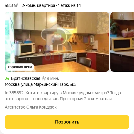
58,3 м²
2-комн. квартира
1 этаж из 14
хорошая цена
Братиславская
19 мин.
Москва
,
улица Марьинский Парк
,
5к3
Id 385852. Хотите квартиру в Москве рядом с метро? Тогда
этот вариант точно для вас. Просторная 2-х комнатная
квартира в живописном спальном районе Марьино ( ЮВАО) г.
Агентство Ольга Кондрюк
Москвы, площадью 58.3 кв.м. Квартира с косметическим
ремонтом, готова к заселению,
Позвонить