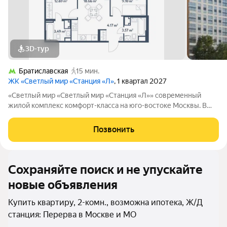
3D-тур
Братиславская
15 мин.
ЖК «Светлый мир «Станция «Л»
, 1 квартал 2027
«Светлый мир «Светлый мир «Станция «Л»» современный
жилой комплекс комфорт-класса на юго-востоке Москвы. В
составе жилого комплекса 5 жилых корпусов,
благоустроенные дворы без машин, детские игровые
Позвонить
комплексы, спортивные площадки и многое другое.
Сохраняйте поиск и не упускайте
новые объявления
Купить квартиру, 2-комн., возможна ипотека, Ж/Д
станция: Перерва в Москве и МО