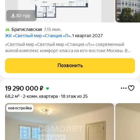
3D-тур
Братиславская
15 мин.
ЖК «Светлый мир «Станция «Л»
, 1 квартал 2027
«Светлый мир «Светлый мир «Станция «Л»» современный
жилой комплекс комфорт-класса на юго-востоке Москвы. В
составе жилого комплекса 5 жилых корпусов,
благоустроенные дворы без машин, детские игровые
Позвонить
комплексы, спортивные площадки и многое другое.
19 290 000
₽
68,2 м²
2-комн. квартира
18 этаж из 25
новостройка