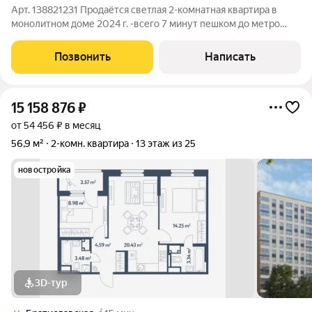
Арт. 138821231 Продаётся светлая 2-комнатная квартира в
монолитном доме 2024 г. -всего 7 минут пешком до метро
«Люблино». Жильё готово к переезду: дом сдан, выполнена
косметическая отделка. Что уже сделано внутри:Стены - обои
Позвонить
Написать
светлых тонов, создают
15 158 876
₽
от 54 456 ₽ в месяц
56,9 м²
2-комн. квартира
13 этаж из 25
новостройка
3D-тур