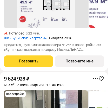
Потапово
22 мин.
ЖК «Бунинские Кварталы»
, 3 квартал 2026
Продается двухкомнатная квартира № 244 в новостройке ЖК
«Бунинские кварталы» по адресу Москва, ТиНАО,
Новомосковский АО, Сосенское С/П, жилой комплекс
Бунинские Кварталы, 5.1, район Коммунарка, Новомосковский
Позвонить
Позвоните мне
административный округ, Москва. Общая
9 624 928
₽
61,3 м²
2-комн. квартира
1 этаж из 8
новостройка