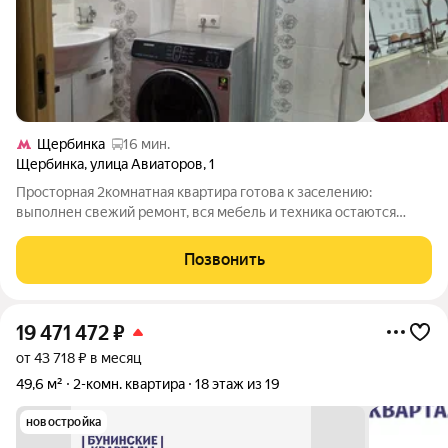
Щербинка
16 мин.
Щербинка
,
улица Авиаторов
,
1
Просторная 2комнатная квартира готова к заселению:
выполнен свежий ремонт, вся мебель и техника остаются
новому владельцу. Окна выходят во двор с обилием зелени
здесь тихо и комфортно. Качественный ремонт, замену
Позвонить
коммуникаций в доме произвели в 2025
19 471 472
₽
от 43 718 ₽ в месяц
49,6 м²
2-комн. квартира
18 этаж из 19
новостройка