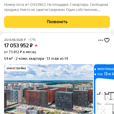
Номер лота: вт-0433963. На площадке 2 квартиры. Свободная
продажа. Никто не зарегистрирован. Один собственник.
Покупалась по ДДУ без ипотеки. Содействие в получении
специальных условий и преференций по ипотеке.
Позвонить
20 546 928
₽
–17%
17 053 952
₽
от 73 812 ₽ в месяц
54 м²
2-комн. квартира
13 этаж из 14
новостройка