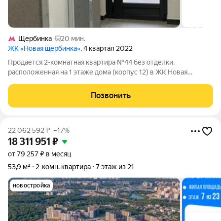
Щербинка
20 мин.
ЖК «Новая щербинка»
, 4 квартал 2022
Продается 2-комнатная квартира №44 без отделки,
расположенная на 1 этаже дома (корпус 12) в ЖК Новая
Щербинка. ДОМА ГОТОВЫ. ИДЕТ ЗАСЕЛЕНИЕ 1 ОЧЕРЕДИ.
СКИДКИ ДО 10%. Эксклюзивный дом комфорт-
Позвонить
класса.Окруженный лесным массивом, миниатюрный корпус с
22 062 592
₽
–17%
18 311 951
₽
от 79 257 ₽ в месяц
53,9 м²
2-комн. квартира
7 этаж из 21
новостройка