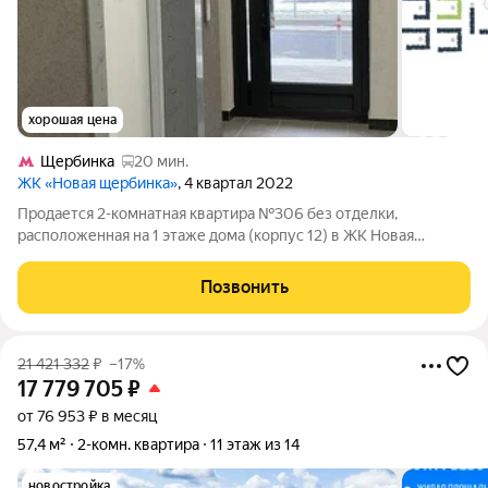
хорошая цена
Щербинка
20 мин.
ЖК «Новая щербинка»
, 4 квартал 2022
Продается 2-комнатная квартира №306 без отделки,
расположенная на 1 этаже дома (корпус 12) в ЖК Новая
Щербинка. ДОМА ГОТОВЫ. ИДЕТ ЗАСЕЛЕНИЕ 1 ОЧЕРЕДИ.
СКИДКИ ДО 10%. Эксклюзивный дом комфорт-
Позвонить
класса.Окруженный лесным массивом, миниатюрный корпус с
21 421 332
₽
–17%
17 779 705
₽
от 76 953 ₽ в месяц
57,4 м²
2-комн. квартира
11 этаж из 14
новостройка