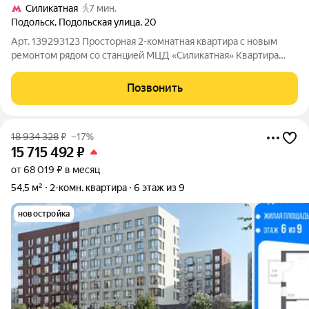
Силикатная
7 мин.
Подольск
,
Подольская улица
,
20
Арт. 139293123 Просторная 2-комнатная квартира с новым
ремонтом рядом со станцией МЦД «Силикатная» Квартира
полностью готова к проживанию выполнен качественный
современный ремонт, установлена новая кухня. О квартире:
Позвонить
Общая площадь 50,3 м 6 этаж из
18 934 328
₽
–17%
15 715 492
₽
от 68 019 ₽ в месяц
54,5 м²
2-комн. квартира
6 этаж из 9
новостройка