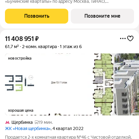
«Бунинские кварталы» по адресу Москва, ТиНАО,
Новомосковский АО, Сосенское С/П, жилой комплекс
Бунинские Кварталы, 9.3, район Коммунарка, Новомосковский
Позвонить
Позвоните мне
административный округ, Москва. Общая
11 408 951
₽
61,7 м²
2-комн. квартира
1 этаж из 6
новостройка
хорошая цена
Щербинка
19 мин.
ЖК «Новая щербинка»
, 4 квартал 2022
Продается 2-х комнатная квартира №46 с Чистовой отделкой,