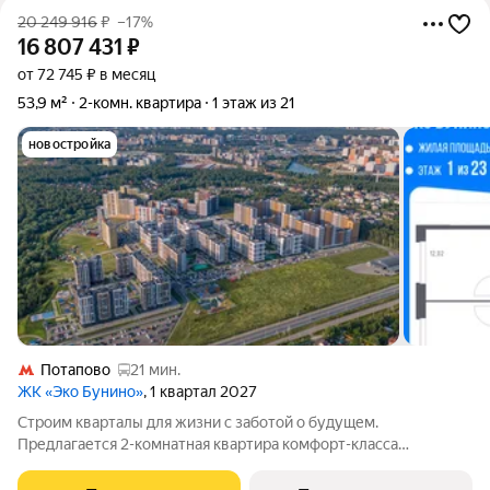
20 249 916
₽
–17%
16 807 431
₽
от 72 745 ₽ в месяц
53,9 м²
2-комн. квартира
1 этаж из 21
новостройка
Потапово
21 мин.
ЖК «Эко Бунино»
, 1 квартал 2027
Строим кварталы для жизни с заботой о будущем.
Предлагается 2-комнатная квартира комфорт-класса
площадью 53.87 кв.м в Эко Бунино, корпус 13КВ на 1-м этаже, в
жилом комплексе "Эко Бунино".Застройщик сдает квартиры с