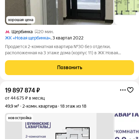
хорошая цена
Щербинка
20 мин.
ЖК «Новая щербинка»
, 3 квартал 2022
Продается 2-комнатная квартира №30 без отделки,
расположенная на 3 этаже дома (корпус 11) в ЖК Новая
Щербинка. ДОМА ГОТОВЫ. ИДЕТ ЗАСЕЛЕНИЕ 1 ОЧЕРЕДИ.
СКИДКИ ДО 10%. Эксклюзивный дом комфорт-
Позвонить
класса.Окруженный лесным массивом, миниатюрный корпус с
19 897 874
₽
от 44 675 ₽ в месяц
49,9 м²
2-комн. квартира
18 этаж из 18
новостройка