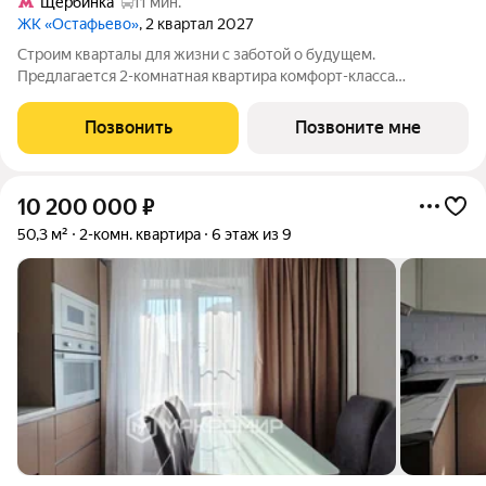
Щербинка
11 мин.
ЖК «Остафьево»
, 2 квартал 2027
Строим кварталы для жизни с заботой о будущем.
Предлагается 2-комнатная квартира комфорт-класса
площадью 59.65 кв.м в Остафьево, корпус 20КВ на 12-м этаже,
в жилом комплексе "Остафьево".Застройщик сдает квартиры с
Позвонить
Позвоните мне
отделкой в нескольких вариантах:
10 200 000
₽
50,3 м²
2-комн. квартира
6 этаж из 9