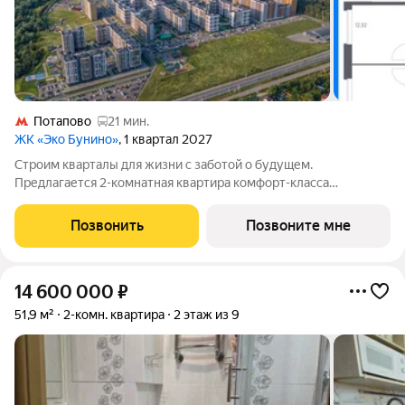
Потапово
21 мин.
ЖК «Эко Бунино»
, 1 квартал 2027
Строим кварталы для жизни с заботой о будущем.
Предлагается 2-комнатная квартира комфорт-класса
площадью 53.87 кв.м в Эко Бунино, корпус 13КВ на 7-м этаже, в
жилом комплексе "Эко Бунино".Застройщик сдает квартиры с
Позвонить
Позвоните мне
отделкой в нескольких вариантах:
14 600 000
₽
51,9 м²
2-комн. квартира
2 этаж из 9