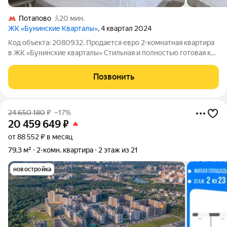
Потапово
20 мин.
ЖК «Бунинские Кварталы»
, 4 квартал 2024
Код объекта: 2080932. Продается евро 2-комнатная квартира
в ЖК «Бунинские кварталы» Стильная и полностью готовая к
проживанию квартира с новым качественным РЕМОНТОМ,
который делали с нуля, НЕ ОТ ЗАСТРОЙЩИКА О КВАРТИРЕ: В
Позвонить
квартире выполнен
24 650 180
₽
–17%
20 459 649
₽
от 88 552 ₽ в месяц
79,3 м²
2-комн. квартира
2 этаж из 21
новостройка