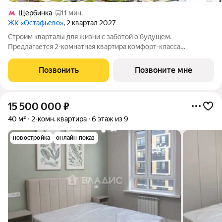
Щербинка
11 мин.
ЖК «Остафьево»
, 2 квартал 2027
Строим кварталы для жизни с заботой о будущем.
Предлагается 2-комнатная квартира комфорт-класса
площадью 53.95 кв.м в Остафьево, корпус 20КВ на 13-м этаже,
в жилом комплексе "Остафьево".Застройщик сдает квартиры с
Позвонить
Позвоните мне
отделкой в нескольких вариантах:
15 500 000
₽
40 м²
2-комн. квартира
6 этаж из 9
новостройка
онлайн показ