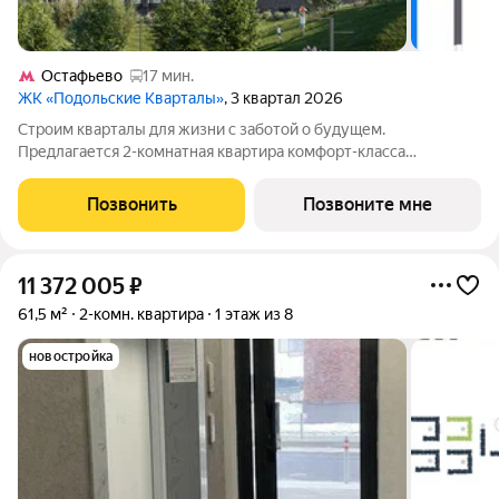
Остафьево
17 мин.
ЖК «Подольские Кварталы»
, 3 квартал 2026
Строим кварталы для жизни с заботой о будущем.
Предлагается 2-комнатная квартира комфорт-класса
площадью 54.53 кв.м в Подольские Кварталы, корпус 4КВ на 6-
м этаже, в жилом комплексе "Подольские
Позвонить
Позвоните мне
Кварталы".Застройщик сдает квартиры с отделкой в
11 372 005
₽
61,5 м²
2-комн. квартира
1 этаж из 8
новостройка