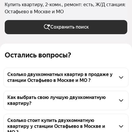
Купить квартиру, 2-комн., ремонт: есть, Ж/Д станция:
Остафьево в Москве и МО
Сохранить поиск
Остались вопросы?
Сколько двухкомнатных квартир в продаже у
станции Остафьево в Москве и МО ?
На Яндекс Недвижимости в продаже у станции 
Остафьево в Москве и МО 104 двухкомнатных 
Как выбрать свою лучшую двухкомнатную
квартиру?
квартиры, из них 4 объявления от собственников, 
51 объявление от агентств, 49 объявлений от 
Чтобы купить 2-комнатную квартиру с ремонтом у 
застройщиков
станции Остафьево, воспользуйтесь тепловой 
Сколько стоит купить двухкомнатную
квартиру у станции Остафьево в Москве и
картой для оценки инфраструктуры и 