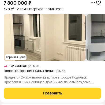
7 800 000
₽
42,9 м²
2-комн. квартира
4 этаж из 9
хорошая цена
Силикатная
9 мин.
Подольск
,
проспект Юных Ленинцев
,
36
Продается 2-х комнатная квартира в городе Подольск,
Проспект Юных Ленинцев, дом 36, 4/9 панельного дома,
42.9/25.2/6, комнаты в квартире изолированные, квартира в
отличном состоянии, совместный санузел, лоджия застеклена.
Позвонить
Хороший район с развитой