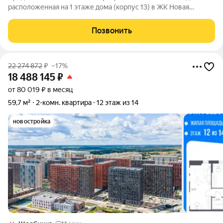
расположенная на 1 этаже дома (корпус 13) в ЖК Новая
Щербинка. ДОМА ГОТОВЫ. ИДЕТ ЗАСЕЛЕНИЕ 1 ОЧЕРЕДИ.
СКИДКИ ДО 10%. Эксклюзивный дом комфорт-
Позвонить
класса.Окруженный лесным массивом, миниатюрный
22 274 872
₽
–17%
18 488 145
₽
от 80 019 ₽ в месяц
59,7 м²
2-комн. квартира
12 этаж из 14
новостройка