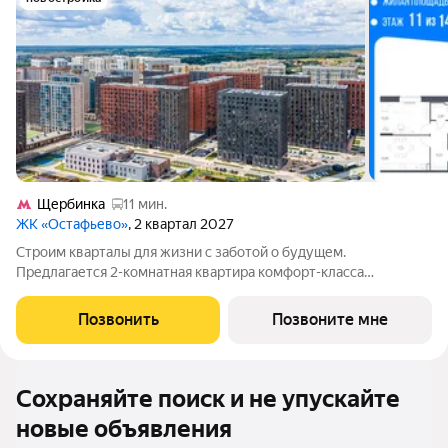
Щербинка
11 мин.
ЖК «Остафьево»
, 2 квартал 2027
Строим кварталы для жизни с заботой о будущем.
Предлагается 2-комнатная квартира комфорт-класса
площадью 57.4 кв.м в Остафьево, корпус 20КВ на 11-м этаже, в
жилом комплексе "Остафьево".Застройщик сдает квартиры с
Позвонить
Позвоните мне
отделкой в нескольких вариантах:
Сохраняйте поиск и не упускайте
новые объявления