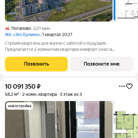
Потапово
21 мин.
ЖК «Эко Бунино»
, 1 квартал 2027
Строим кварталы для жизни с заботой о будущем.
Предлагается 2-комнатная квартира комфорт-класса
площадью 79.27 кв.м в Эко Бунино, корпус 13КВ на 2-м этаже, в
жилом комплексе "Эко Бунино".Застройщик сдает квартиры с
Позвонить
Позвоните мне
отделкой в нескольких вариантах:
10 091 350
₽
58,2 м²
2-комн. квартира
3 этаж из 3
новостройка