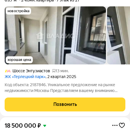
69,7 м²
2-комн. квартира
7 этаж из 21
новостройка
хорошая цена
Шоссе Энтузиастов
13 мин.
ЖК «Терлецкий парк»
, 2 квартал 2025
Код объекта: 2187846. Уникальное предложение на рынке
недвижимости Москвы Представляем вашему вниманию
двухкомнатную квартиру площадью 62,2 кв. м на
Новогиреевской улице, 5Ак2. Этот объект станет отличным
Позвонить
выбором для семей с детьми,
18 500 000
₽