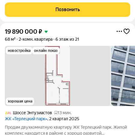
состояние жилое. Санузел раздельный. На кухне остается вся
мебель, плита, стиральная машина. В комнате остается
Позвонить
большой
19 890 000
₽
68 м²
2-комн. квартира
6 этаж из 21
новостройка
онлайн показ
хорошая цена
Шоссе Энтузиастов
13 мин.
ЖК «Терлецкий парк»
, 2 квартал 2025
Продам двухкомнатную квартиру ЖК Терлецкий парк. Жилой
комплекс находится в районе с хорошо развитой