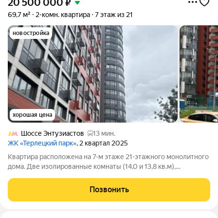
20 500 000
₽
69,7 м²
2-комн. квартира
7 этаж из 21
новостройка
хорошая цена
Шоссе Энтузиастов
13 мин.
ЖК «Терлецкий парк»
, 2 квартал 2025
Квартира расположена на 7-м этаже 21-этажного монолитного
дома. Две изолированные комнаты (14,0 и 13,8 кв.м),
просторная кухня 14,9 кв.м, которую при желании можно
объединить с комнатой, холл 9,1 кв.м, два санузла. Площадь
Позвонить
указана с учетом лоджии