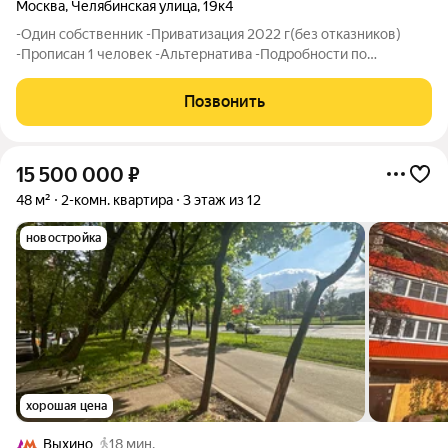
Москва
,
Челябинская улица
,
19к4
-Один собственник -Приватизация 2022 г(без отказников)
-Прописан 1 человек -Альтернатива -Подробности по
телефону. Звоните
Позвонить
15 500 000
₽
48 м²
2-комн. квартира
3 этаж из 12
новостройка
хорошая цена
Выхино
18 мин.