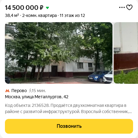
14 500 000
₽
38,4 м²
2-комн. квартира
11 этаж из 12
Перово
15 мин.
Москва
,
улица Металлургов
,
42
Код объекта: 2136528. Продаётся двухкомнатная квартира в
районе с развитой инфраструктурой. Взрослый собственник,
основание приобретения договор ДКП. боле 3 лет, без
обременений. Квартира расположена по адресу: улица
Позвонить
Металлургов, 42. Дом построен в