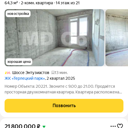
64,3 м²
2-комн. квартира
14 этаж из 21
новостройка
хорошая цена
Шоссе Энтузиастов
13 мин.
ЖК «Терлецкий парк»
, 2 квартал 2025
Номер Объекта: 20221. Звоните с 9.00 до 21.00. Продаётся
просторная двухкомнатная квартира. Квартира расположена
на 14 этаже монолитного дома в новом жилом комплексе
"Терлецкий парк" (дом 2025 года постройки). Параметры
Позвонить
квартиры: Состояние: без
21 800 000
₽