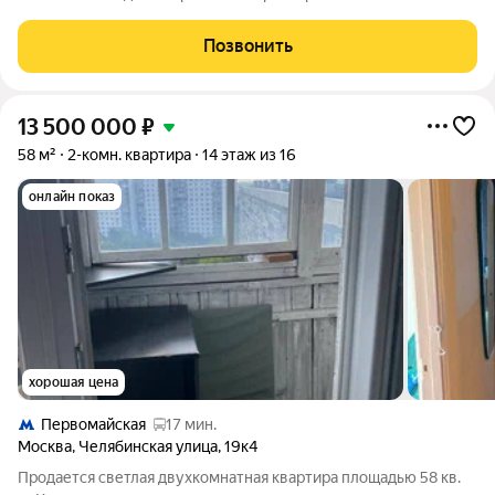
инфраструктурой, в пешей доступности: магазины,
поликлиники, детские сады, школы, парки: Измайловский и
Позвонить
Терлецкий лесопарки с прудами и уточками ),
13 500 000
₽
58 м²
2-комн. квартира
14 этаж из 16
онлайн показ
хорошая цена
Первомайская
17 мин.
Москва
,
Челябинская улица
,
19к4
Продается светлая двухкомнатная квартира площадью 58 кв.