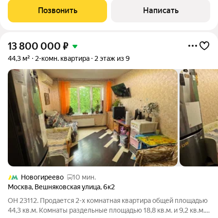
77:03:0005024:7947. Продажа 2-к.квартиры в районе
Позвонить
Написать
«Ивановское» (ВАО). Есть вся инфраструктура: магазины и ТЦ,
кафе и
13 800 000
₽
44,3 м²
2-комн. квартира
2 этаж из 9
Новогиреево
10 мин.
Москва
,
Вешняковская улица
,
6к2
ОН 23112. Продается 2-х комнатная квартира общей площадью
44,3 кв.м. Комнаты раздельные площадью 18,8 кв.м. и 9,2 кв.м.