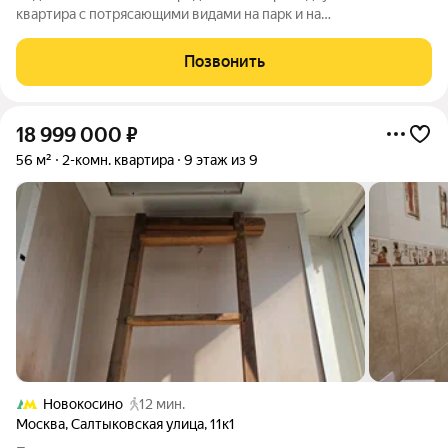
квартира с потрясающими видами на парк и на
благоустроенный двор! О квартире: Квартира под отделку. Все
комнаты изолированные. Два санузла. Коммуникации
Позвонить
проведены: электричество, интернет,
18 999 000
₽
56 м²
2-комн. квартира
9 этаж из 9
Новокосино
12 мин.
Москва
,
Салтыковская улица
,
11к1