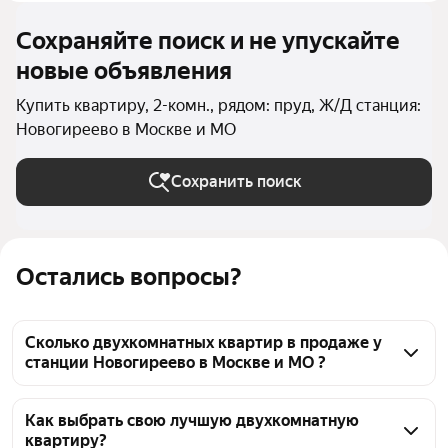
Сохраняйте поиск и не упускайте
новые объявления
Купить квартиру, 2-комн., рядом: пруд, Ж/Д станция:
Новогиреево в Москве и МО
Сохранить поиск
Остались вопросы?
Сколько двухкомнатных квартир в продаже у
станции Новогиреево в Москве и МО ?
На Яндекс Недвижимости в продаже у станции 
Новогиреево в Москве и МО 82 двухкомнатных 
Как выбрать свою лучшую двухкомнатную
квартиру?
квартиры, из них 12 объявлений от собственников, 