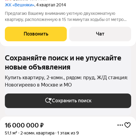
ЖК «Вешняки»
, 4 квартал 2014
Предлагаю Вашему вниманию уютную двухкомнатную
квартиру, расположенную в 15 ти минутах ходьбы от метро
Выхино, ул. Вешняковская дом 25/2, на третьем этаже, 12-ти
этажного панельного дома. Квартира общей площадью 48,1 кв
Позвонить
Чат
м, без учета лоджии 5 метров.
Сохраняйте поиск и не упускайте
новые объявления
Купить квартиру, 2-комн., рядом: пруд, Ж/Д станция:
Новогиреево в Москве и МО
Сохранить поиск
16 000 000
₽
51,1 м²
2-комн. квартира
1 этаж из 9