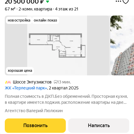
20 500 000
₽
67 м²
2-комн. квартира
4 этаж из 21
новостройка
онлайн показ
хорошая цена
Шоссе Энтузиастов
13 мин.
ЖК «Терлецкий парк»
, 2 квартал 2025
Полная стоимость в ДКП.Без обременений. Просторная кухня,
в квартире имеется лоджия, расположение квартиры на две
стороны ( распашонка ), откуда открывается приятный вид во
Агентство Валерий Люлюкин
двор и улицу. Функциональная планировка квартиры:
раздельные комнаты,
Позвонить
Написать