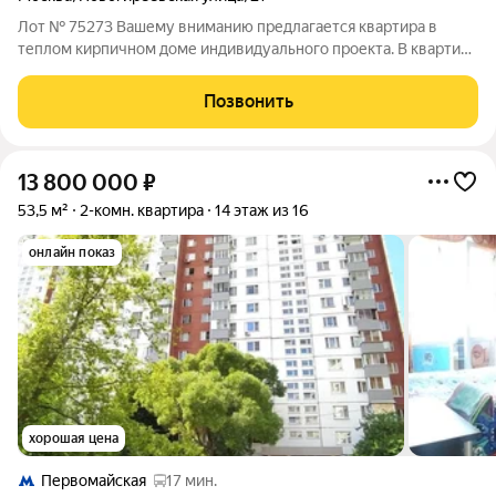
Лот № 75273 Вашему вниманию предлагается квартира в
теплом кирпичном доме индивидуального проекта. В квартире
начался ремонт. Частично выравнены стены. На окнах
установлены стеклопакеты. Есть балкон. Высокие потолки
Позвонить
создают ощущение большого
13 800 000
₽
53,5 м²
2-комн. квартира
14 этаж из 16
онлайн показ
хорошая цена
Первомайская
17 мин.