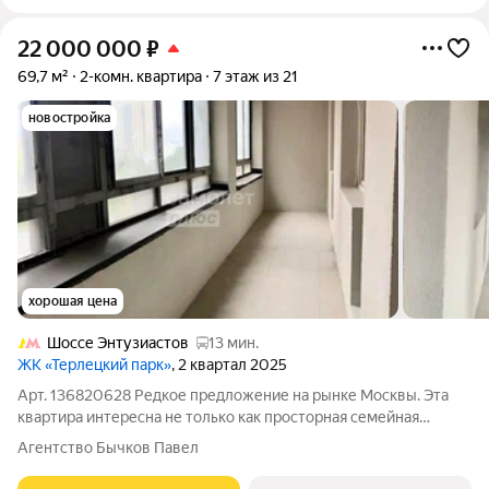
22 000 000
₽
69,7 м²
2-комн. квартира
7 этаж из 21
новостройка
хорошая цена
Шоссе Энтузиастов
13 мин.
ЖК «Терлецкий парк»
, 2 квартал 2025
Арт. 136820628 Редкое предложение на рынке Москвы. Эта
квартира интересна не только как просторная семейная
евро-3, но и как перспективный инвестиционный объект.
Агентство Бычков Павел
Благодаря удачной геометрии, расположению мокрых зон и
большой площади квартиру можно