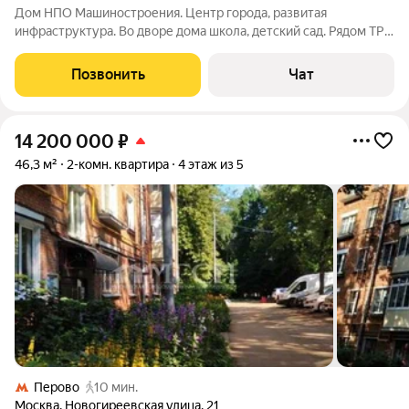
Дом НПО Машиностроения. Центр города, развитая
инфраструктура. Во дворе дома школа, детский сад. Рядом ТРЦ
Шоколад, магазины, стадион, охраняемая парковка, остановки.
До станции D4 Реутов 10 мин пешком, до м. Новокосино -20
Позвонить
Чат
мин. Квартира требует
14 200 000
₽
46,3 м²
2-комн. квартира
4 этаж из 5
Перово
10 мин.
Москва
,
Новогиреевская улица
,
21