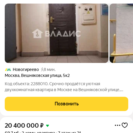
Новогиреево
8 мин.
Москва
,
Вешняковская улица
,
5к2
Код объекта: 2288010. Срочно продаётся уютная
двухкомнатная квартира в Москве на Вешняковской улице,
5к2. Это отличный вариант для тех, кто ищет комфортное
жильё в районе с развитой инфраструктурой. Квартира
Позвонить
расположена на первом этаже девятиэтажного
20 400 000
₽