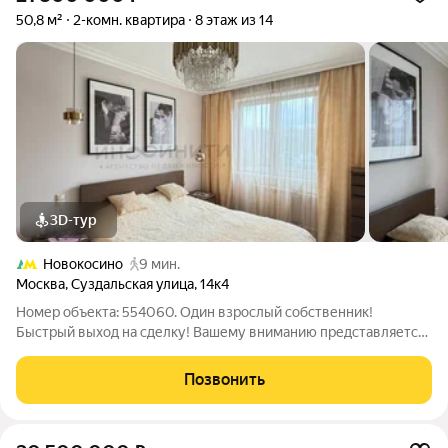
50,8 м²
2-комн. квартира
8 этаж из 14
3D-тур
Новокосино
9 мин.
Москва
,
Суздальская улица
,
14к4
Номер объекта: 554060. Один взрослый собственник!
Быстрый выход на сделку! Вашему вниманию представляется
уютная 2х-комнатная квартира с дизайнерским ремонтом и
всей необходимой мебелью и техникой - заезжай и живи!
Позвонить
Преимущества локации: - Тихий