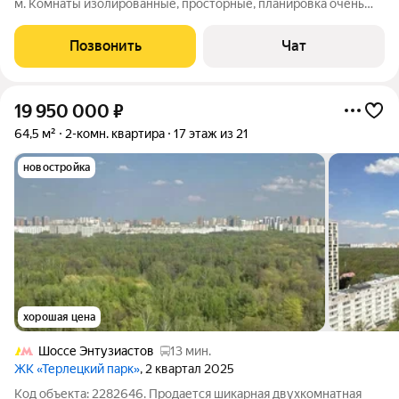
м. Комнаты изолированные, просторные, планировка очень
удобная. Редкое преимущество для этого типа домов большая
кухня 10 кв. м. Квартира расположена на 14 этаже панельного
Позвонить
Чат
дома 1978 года
19 950 000
₽
64,5 м²
2-комн. квартира
17 этаж из 21
новостройка
хорошая цена
Шоссе Энтузиастов
13 мин.
ЖК «Терлецкий парк»
, 2 квартал 2025
Код объекта: 2282646. Продается шикарная двухкомнатная