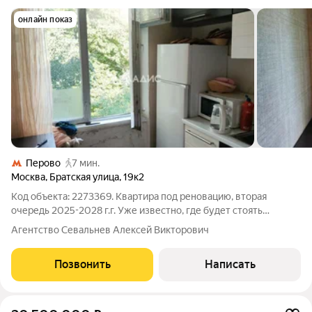
онлайн показ
Перово
7 мин.
Москва
,
Братская улица
,
19к2
Код объекта: 2273369. Квартира под реновацию, вторая
очередь 2025-2028 г.г. Уже известно, где будет стоять
новостройка- площадка под строительство совсем рядом,
Агентство Севальнев Алексей Викторович
через дом. Продается отличная двухкомнатная квартира с
ремонтом, изолированные комнаты,
Позвонить
Написать