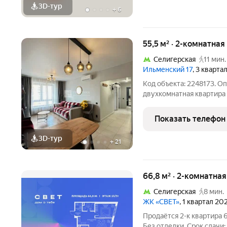
3D-тур
+
6
55,5 м² · 2-комнатная
Селигерская
11 мин.
Ильменский 17
, 3 кварта
Код объекта: 2248173. О
двухкомнатная квартира
55.5 м с хорошей трансп
евротрёшка: просторная 
Показать телефон
изолированные комнаты
3D-тур
+
21
66,8 м² · 2-комнатна
Селигерская
8 мин.
ЖК «СВЕТ»
, 1 квартал 20
Продаётся 2-к квартира 6
Без отделки. Срок сдачи: