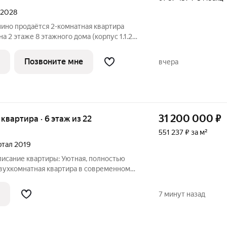
л 2028
ино продаётся 2-комнатная квартира
а 2 этаже 8 этажного дома (корпус 1.1.2,
К «Онежский вал». Удобное расположение
ции метро «Селигерская» и 15 минут до
Позвоните мне
вчера
31 200 000
₽
я квартира · 6 этаж из 22
551 237 ₽ за м²
артал 2019
писание квартиры: Уютная, полностью
двухкомнатная квартира в современном
тройки, редкий формат нового дома
ения перенаселенности. Удачное
7 минут назад