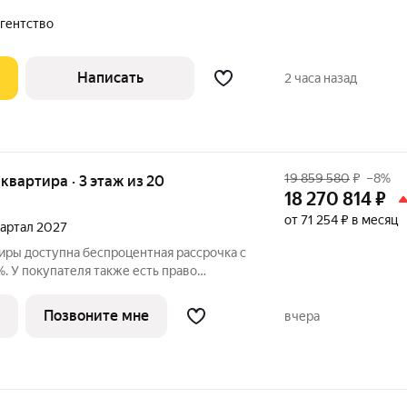
ира расположена на 7 этаже 33-этажного
лощадью 45,5 кв. м. Жилая площадь
агентство
Написать
2 часа назад
19 859 580
₽
–8%
я квартира · 3 этаж из 20
18 270 814
₽
от 71 254 ₽ в месяц
квартал 2027
иры доступна беспроцентная рассрочка с
. У покупателя также есть право
 в размере 5% от полной стоимости
еж составляет 30% от стоимости объекта
Позвоните мне
вчера