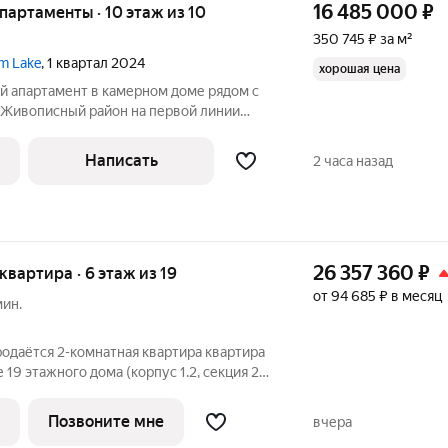
16 485 000
₽
апартаменты · 10 этаж из 10
350 745 ₽ за м²
m Lake
, 1 квартал 2024
хорошая цена
й апартамент в камерном доме рядом с
 Живописный район на первой линии
звитой инфраструктурой. Потолки 3.1м.
инуты на автомобиле до Ленинградского
Написать
2 часа назад
26 357 360
₽
 квартира · 6 этаж из 19
от 94 685 ₽ в месяц
мин.
одаётся 2-комнатная квартира квартира
 19 этажного дома (корпус 1.2, секция 2)
. Удобное расположение 10 минут
о «Водный стадион» и 20 минут до МЦК
Позвоните мне
вчера