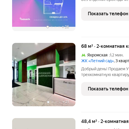
воплощение современног
изящества, созданное д
Показать телефон
с известным
+
26
68 м² · 2-комнатная 
Яхромская
2 мин.
ЖК «Летний сад»
, 3 квар
Добрый день! Продае
трехкомнатную квартиру
ТРЕХ минутах от метро!
действительности. ПРО
Показать телефон
собственник; - НЕТ ПЕ
+
21
48,4 м² · 2-комнатна