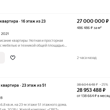
27 000 000
₽
 квартира · 16 этаж из 23
486 486 ₽ за м²
л 2021
писание квартиры: Уютная и просторная
 с мебелью и техникой общей площадью
ортной доступностью. Планировка
кухня-гостиная 19 м и две
2 часа назад
38 604 648
₽
–25%
я квартира · 23 этаж из 51
28 953 488
₽
от 138 664 ₽ в месяц
28
6.8 кв.м. на 23-м этаже 51 этажного дома.
 1 кв. 2028 г. Жилой комплекс «СВЕТ»