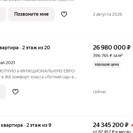
о комфорта и архитектурного
евелопером Dominanta в сотрудничестве
Позвоните мне
2 августа 2026
26 980 000
₽
квартира · 2 этаж из 20
396 765 ₽ за м²
тал 2021
хорошая цена
м УЮТНУЮ и ФУНКЦИОНАЛЬНУЮ ЕВРО-
 в ЖК комфорт-класса «Летний сад» в
 Описание и фото соответствуют
 ДОКУМЕНТЫ: - 1 ВЗРОСЛЫЙ
сейчас
РЕПЛАНИРОВОК и
24 345 200
₽
я квартира · 2 этаж из 9
от 87 457 ₽ в месяц