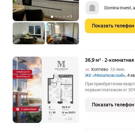
застройщика ПИК. Кварт
дома и обладает общей п
Domina Invest, 
составляет 21,6
+
5
Показать телефон
36,9 м² · 2-комнатна
Коптево
5 мин.
ЖК «Михалковский»
, 4 
При приобретении кварт
первым платежом от 30%
воспользоваться скидкой
квартиры. - Первый плат
Показать телефон
и вносится при
+
26