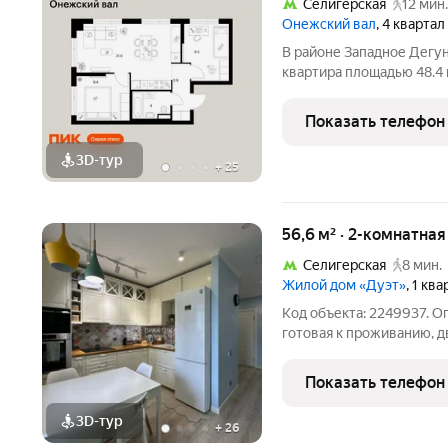
Селигерская
12 мин.
Онежский вал
, 4 кварта
В районе Западное Дегун
квартира площадью 48.4 н
секция 2) в проекте ПИ
10 минут пешком до стан
Показать телефон
МЦД
3D-тур
+
25
56,6 м² · 2-комнатна
Селигерская
8 мин.
Жилой дом «Дуэт»
, 1 кв
Код объекта: 2249937. О
готовая к проживанию, 
ЖК «Дуэт» 2019 года пос
бизнес-класса без ощущ
Показать телефон
сочетание точечной
3D-тур
+
26