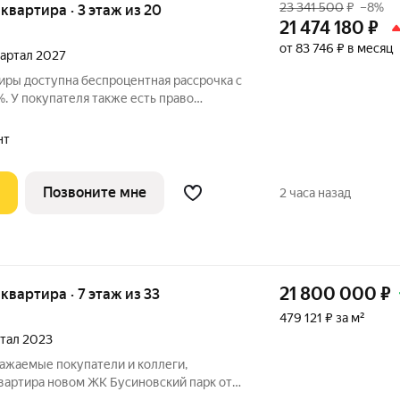
23 341 500
₽
–8%
я квартира · 3 этаж из 20
21 474 180
₽
от 83 746 ₽ в месяц
квартал 2027
иры доступна беспроцентная рассрочка с
. У покупателя также есть право
 в размере 5% от полной стоимости
еж составляет 30% от стоимости объекта
нт
Позвоните мне
2 часа назад
21 800 000
₽
я квартира · 7 этаж из 33
479 121 ₽ за м²
ртал 2023
важаемые покупатели и коллеги,
квартира новом ЖК Бусиновский парк от