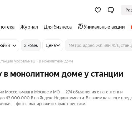
Ра
потека
Журнал
Для бизнеса
Уникальные акции
ройки
2 комн.
Цена
Станция Моссельмаш
В монолитном доме
 в монолитном доме у станции
ии Моссельмаш в Москве и МО — 274 объявления от агентств и
₽ до 43 000 000 ₽ на Яндекс Недвижимости. В нашем каталоге пре
жилье — фото, планировки и характеристики.