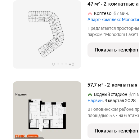
47 м² · 2-комнатные 
Коптево
7 мин.
Апарт-комплекс Monodo
Предлагается просторны
парком "Monodom Lake"!
Головинских прудов с ра
Подземный паркинг! 3 м
Показать телефон
шоссе. В 9
+
3
57,7 м² · 2-комнатная
Водный стадион
11 
Нарвин
, 4 квартал 2028
В Головинском районе пр
площадью 57.7 на 6 этаже
в проекте ПИК «Нарвин»
пешком до станции метр
Показать телефон
«Коптево».