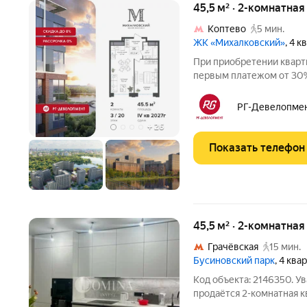
45,5 м² · 2-комнатна
Коптево
5 мин.
ЖК «Михалковский»
, 4 
При приобретении кварт
первым платежом от 30%
воспользоваться скидкой
квартиры. - Первый плат
РГ-Девелопме
и вносится при
+
26
Показать телефон
45,5 м² · 2-комнатна
Грачёвская
15 мин.
Бусиновский парк
, 4 ква
Код объекта: 2146350. У
продаётся 2-комнатная 