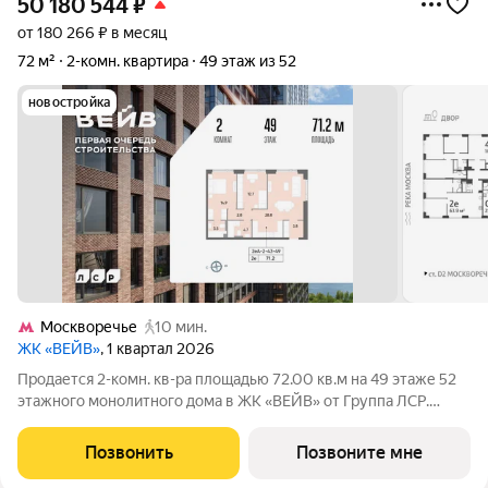
50 180 544
₽
от 180 266 ₽ в месяц
72 м²
2-комн. квартира
49 этаж из 52
новостройка
Москворечье
10 мин.
ЖК «ВЕЙВ»
, 1 квартал 2026
Продается 2-комн. кв-ра площадью 72.00 кв.м на 49 этаже 52
этажного монолитного дома в ЖК «ВЕЙВ» от Группа ЛСР.
Ключевым преимуществом ВЕЙВ является благоустроенная
набережная со смотровой площадкой, беговыми и
Позвонить
Позвоните мне
велодорожками, детскими и спортивными.