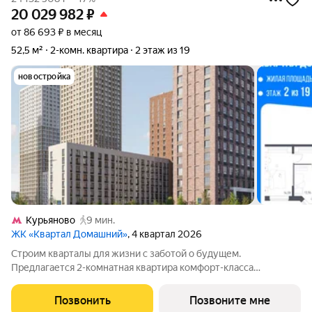
20 029 982
₽
от 86 693 ₽ в месяц
52,5 м²
2-комн. квартира
2 этаж из 19
новостройка
Курьяново
9 мин.
ЖК «Квартал Домашний»
, 4 квартал 2026
Строим кварталы для жизни с заботой о будущем.
Предлагается 2-комнатная квартира комфорт-класса
площадью 52.48 кв.м в Квартал Домашний, корпус 2КВ на 2-м
этаже, в жилом комплексе "Квартал Домашний".Застройщик
Позвонить
Позвоните мне
сдает квартиры с отделкой в нескольких