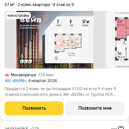
57 м²
2-комн. квартира
9 этаж из 9
новостройка
Москворечье
14 мин.
ЖК «ВЕЙВ»
, 4 квартал 2026
Продается 2-комн. кв-ра площадью 57.00 кв.м на 9 этаже 9
этажного монолитного дома в ЖК «ВЕЙВ» от Группа ЛСР.
Вторая очередь ВЕЙВ представляет собой архитектурный
ансамбль из семи корпусов переменной этажности,
Позвонить
Позвоните мне
объединенных общим стилобатом, в
24 132 508
₽
–17%