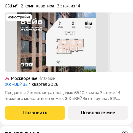
65,1 м²
2-комн. квартира
3 этаж из 14
новостройка
Москворечье
10 мин.
ЖК «ВЕЙВ»
, 1 квартал 2026
Продается 2-комн. кв-ра площадью 65.10 кв.м на 3 этаже 14
этажного монолитного дома в ЖК «ВЕЙВ» от Группа ЛСР.
Ключевым преимуществом ВЕЙВ является благоустроенная
набережная со смотровой площадкой, беговыми и
Позвонить
Позвоните мне
велодорожками, детскими и спортивными. В