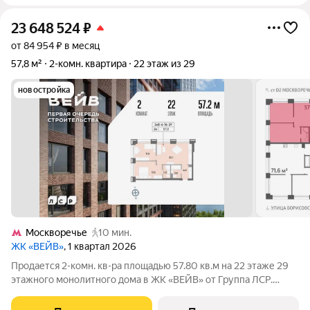
23 648 524
₽
от 84 954 ₽ в месяц
57,8 м²
2-комн. квартира
22 этаж из 29
новостройка
Москворечье
10 мин.
ЖК «ВЕЙВ»
, 1 квартал 2026
Продается 2-комн. кв-ра площадью 57.80 кв.м на 22 этаже 29
этажного монолитного дома в ЖК «ВЕЙВ» от Группа ЛСР.
Ключевым преимуществом ВЕЙВ является благоустроенная
набережная со смотровой площадкой, беговыми и