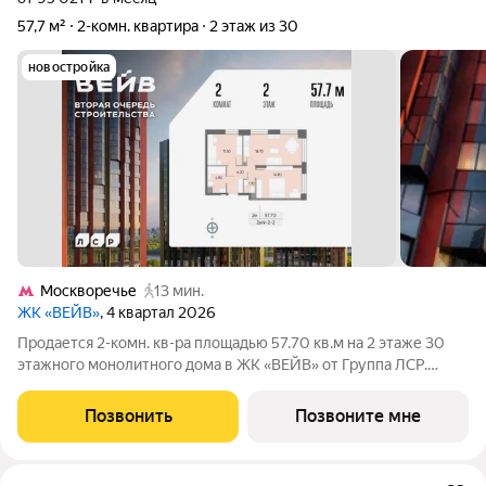
57,7 м²
2-комн. квартира
2 этаж из 30
новостройка
Москворечье
13 мин.
ЖК «ВЕЙВ»
, 4 квартал 2026
Продается 2-комн. кв-ра площадью 57.70 кв.м на 2 этаже 30
этажного монолитного дома в ЖК «ВЕЙВ» от Группа ЛСР.
Вторая очередь ВЕЙВ представляет собой архитектурный
ансамбль из семи корпусов переменной этажности,
Позвонить
Позвоните мне
объединенных общим стилобатом, в