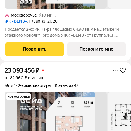
Москворечье
10 мин.
ЖК «ВЕЙВ»
, 1 квартал 2026
Продается 2-комн. кв-ра площадью 64.90 кв.м на 2 этаже 14
этажного монолитного дома в ЖК «ВЕЙВ» от Группа ЛСР.
Ключевым преимуществом ВЕЙВ является благоустроенная
набережная со смотровой площадкой, беговыми и
Позвонить
Позвоните мне
велодорожками, детскими и спортивными. В
23 093 456
₽
от 82 960 ₽ в месяц
55 м²
2-комн. квартира
31 этаж из 42
новостройка