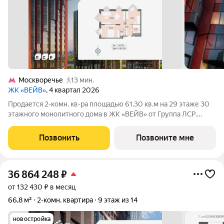
Москворечье
13 мин.
ЖК «ВЕЙВ»
, 4 квартал 2026
Продается 2-комн. кв-ра площадью 61.30 кв.м на 29 этаже 30
этажного монолитного дома в ЖК «ВЕЙВ» от Группа ЛСР.
Вторая очередь ВЕЙВ представляет собой архитектурный
ансамбль из семи корпусов переменной этажности,
Позвонить
Позвоните мне
объединенных общим стилобатом, в
36 864 248
₽
от 132 430 ₽ в месяц
66,8 м²
2-комн. квартира
9 этаж из 14
новостройка