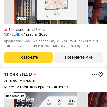
Москворечье
13 мин.
ЖК «ВЕЙВ»
, 4 квартал 2026
Продается 2-комн. кв-ра площадью 57.60 кв.м на 12 этаже 30
этажного монолитного дома в ЖК «ВЕЙВ» от Группа ЛСР.
Вторая очередь ВЕЙВ представляет собой архитектурный
ансамбль из семи корпусов переменной этажности,
Позвонить
Позвоните мне
объединенных общим стилобатом, в
31 038 704
₽
от 111 502 ₽ в месяц
61,3 м²
2-комн. квартира
29 этаж из 30
новостройка