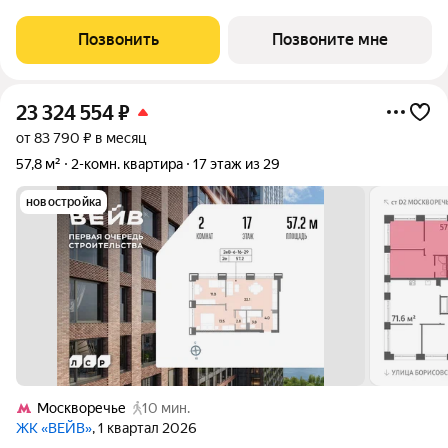
дома (корпус, секция) в проекте ПИК «Москворечье». Удобное
расположение 18 минут пешком до станции метро
Позвонить
Позвоните мне
«Каширская» и 19 минут до метро
23 324 554
₽
от 83 790 ₽ в месяц
57,8 м²
2-комн. квартира
17 этаж из 29
новостройка
Москворечье
10 мин.
ЖК «ВЕЙВ»
, 1 квартал 2026