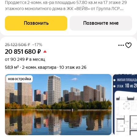
Продается 2-комн. кв-ра площадью 57.80 кв.м на 17 этаже 29
этажного монолитного дома в ЖК «ВЕЙВ» от Группа ЛСР.
Ключевым преимуществом ВЕЙВ является благоустроенная
набережная со смотровой площадкой, беговыми и
Позвонить
Позвоните мне
велодорожками, детскими и спортивными.
25 122 506
₽
–17%
20 851 680
₽
от 90 249 ₽ в месяц
58,9 м²
2-комн. квартира
10 этаж из 26
новостройка