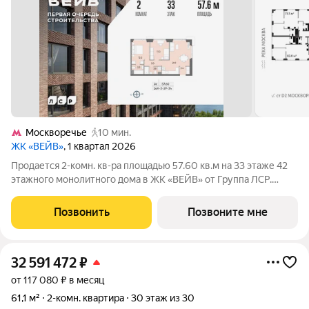
Москворечье
10 мин.
ЖК «ВЕЙВ»
, 1 квартал 2026
Продается 2-комн. кв-ра площадью 57.60 кв.м на 33 этаже 42
этажного монолитного дома в ЖК «ВЕЙВ» от Группа ЛСР.
Ключевым преимуществом ВЕЙВ является благоустроенная
набережная со смотровой площадкой, беговыми и
Позвонить
Позвоните мне
велодорожками, детскими и спортивными.
32 591 472
₽
от 117 080 ₽ в месяц
61,1 м²
2-комн. квартира
30 этаж из 30