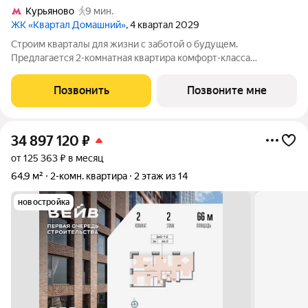
Курьяново
9 мин.
ЖК «Квартал Домашний»
, 4 квартал 2029
Строим кварталы для жизни с заботой о будущем.
Предлагается 2-комнатная квартира комфорт-класса
площадью 58.88 кв.м в Квартал Домашний, корпус 3КВ на 10-м
этаже, в жилом комплексе "Квартал Домашний".Застройщик
Позвонить
Позвоните мне
сдает квартиры с отделкой в нескольких
34 897 120
₽
от 125 363 ₽ в месяц
64,9 м²
2-комн. квартира
2 этаж из 14
новостройка