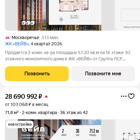
Москворечье
13 мин.
ЖК «ВЕЙВ»
, 4 квартал 2026
Продается 2-комн. кв-ра площадью 57.20 кв.м на 16 этаже 30
этажного монолитного дома в ЖК «ВЕЙВ» от Группа ЛСР.
Вторая очередь ВЕЙВ представляет собой архитектурный
ансамбль из семи корпусов переменной этажности,
Позвонить
Позвоните мне
объединенных общим стилобатом, в
28 690 992
₽
от 103 068 ₽ в месяц
71,8 м²
2-комн. квартира
36 этаж из 42
новостройка