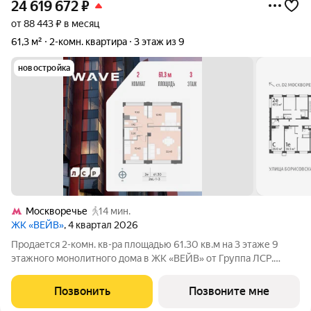
24 619 672
₽
от 88 443 ₽ в месяц
61,3 м²
2-комн. квартира
3 этаж из 9
новостройка
Москворечье
14 мин.
ЖК «ВЕЙВ»
, 4 квартал 2026
Продается 2-комн. кв-ра площадью 61.30 кв.м на 3 этаже 9
этажного монолитного дома в ЖК «ВЕЙВ» от Группа ЛСР.
Вторая очередь ВЕЙВ представляет собой архитектурный
ансамбль из семи корпусов переменной этажности,
Позвонить
Позвоните мне
объединенных общим стилобатом, в