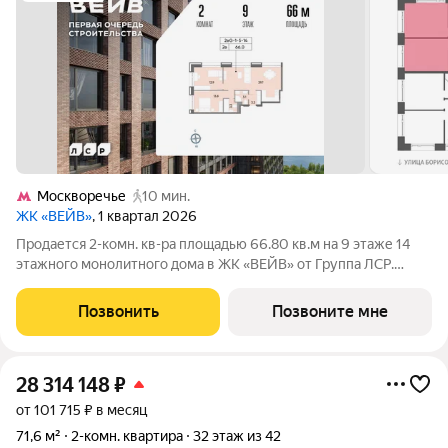
Москворечье
10 мин.
ЖК «ВЕЙВ»
, 1 квартал 2026
Продается 2-комн. кв-ра площадью 66.80 кв.м на 9 этаже 14
этажного монолитного дома в ЖК «ВЕЙВ» от Группа ЛСР.
Ключевым преимуществом ВЕЙВ является благоустроенная
набережная со смотровой площадкой, беговыми и
Позвонить
Позвоните мне
велодорожками, детскими и спортивными. В
28 314 148
₽
от 101 715 ₽ в месяц
71,6 м²
2-комн. квартира
32 этаж из 42