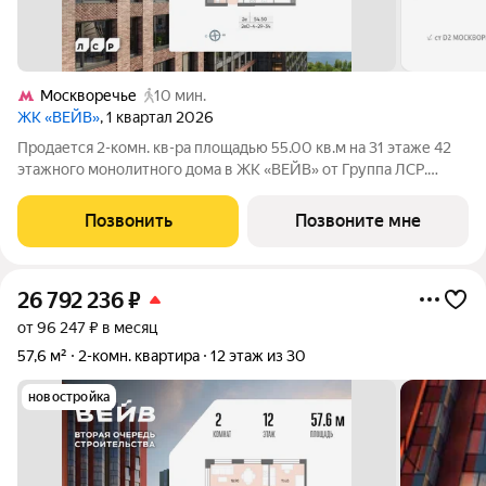
Москворечье
10 мин.
ЖК «ВЕЙВ»
, 1 квартал 2026
Продается 2-комн. кв-ра площадью 55.00 кв.м на 31 этаже 42
этажного монолитного дома в ЖК «ВЕЙВ» от Группа ЛСР.
Ключевым преимуществом ВЕЙВ является благоустроенная
набережная со смотровой площадкой, беговыми и
Позвонить
Позвоните мне
велодорожками, детскими и спортивными.
26 792 236
₽
от 96 247 ₽ в месяц
57,6 м²
2-комн. квартира
12 этаж из 30
новостройка